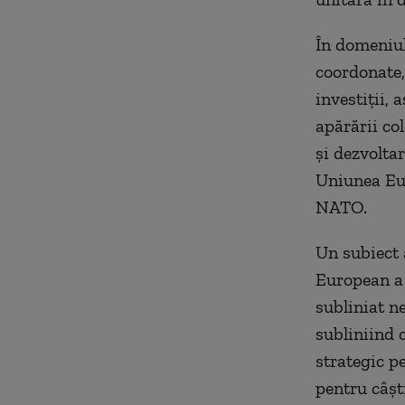
În domeniul
coordonate,
investiții,
apărării co
și dezvoltar
Uniunea Eur
NATO.
Un subiect 
European a f
subliniat ne
subliniind 
strategic p
pentru câști