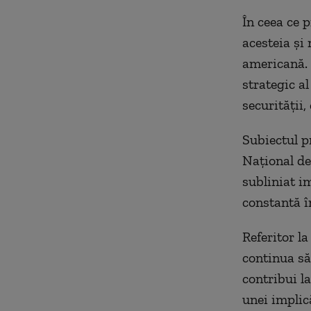
În ceea ce p
acesteia și
americană. 
strategic a
securității,
Subiectul p
Național de
subliniat i
constantă în
Referitor l
continua să
contribui la
unei implic