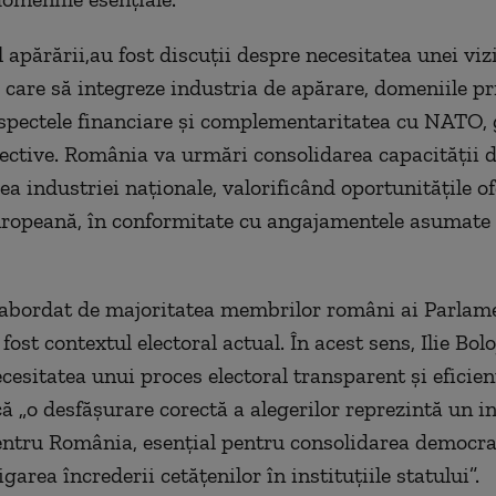
 apărării,au fost discuții despre necesitatea unei viz
 care să integreze industria de apărare, domeniile pr
 aspectele financiare și complementaritatea cu NATO,
lective. România va urmări consolidarea capacității 
ea industriei naționale, valorificând oportunitățile of
opeană, în conformitate cu angajamentele asumate 
abordat de majoritatea membrilor români ai Parlam
ost contextul electoral actual. În acest sens, Ilie Bol
cesitatea unui proces electoral transparent și eficien
că „o desfășurare corectă a alegerilor reprezintă un i
entru România, esențial pentru consolidarea democraț
garea încrederii cetățenilor în instituțiile statului”.