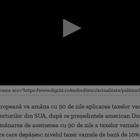
opeană va amâna cu 90 de zile aplicarea taxelor va
me
orturilor din SUA, după ce președintele american D
mânarea de asemenea cu 90 de zile a taxelor vamale
e care depășesc nivelul taxei vamale de bază de 10%