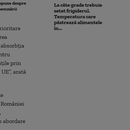
energie în orele de vârf
 spune despre
La câte grade trebuie
esemnării
setat frigiderul.
Temperatura care
păstrează alimentele
rioritare
în...
rea
 absorbția
ntru
țile prin
 UE”, arată
te
a României
,
 o abordare