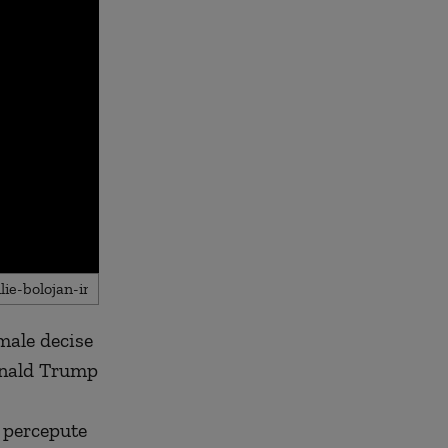
male decise
onald Trump
 percepute