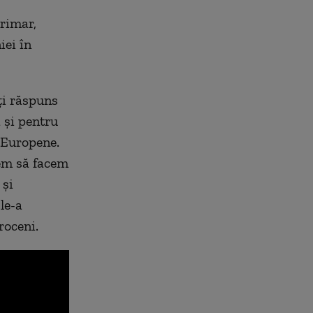
rimar,
iei în
ți răspuns
 și pentru
 Europene.
em să facem
 și
le-a
roceni.