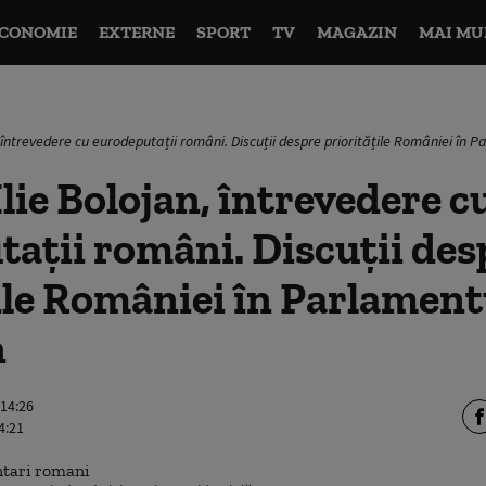
CONOMIE
EXTERNE
SPORT
TV
MAGAZIN
MAI MU
, întrevedere cu eurodeputații români. Discuții despre prioritățile României în
lie Bolojan, întrevedere c
ații români. Discuții des
ile României în Parlament
n
 14:26
4:21