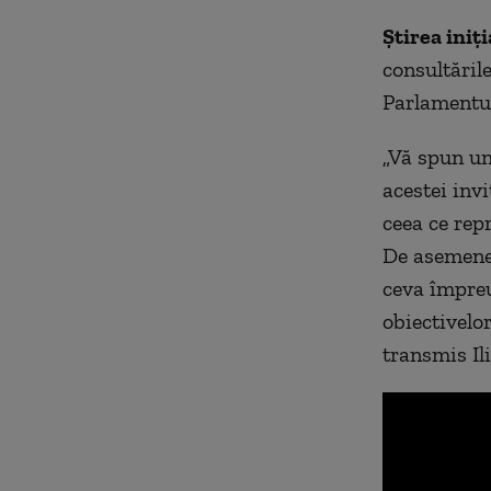
Știrea iniți
consultăril
Parlamentu
„Vă spun un
acestei inv
ceea ce rep
De asemene
ceva împreu
obiectivelor
transmis Il