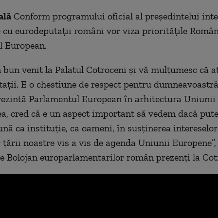
ală
Conform programului oficial al președintelui inte
e cu eurodeputații români vor viza prioritățile Român
l European.
 bun venit la Palatul Cotroceni și vă mulțumesc că a
itații. E o chestiune de respect pentru dumneavoastră
rezintă Parlamentul European în arhitectura Uniunii
a, cred că e un aspect important să vedem dacă put
nă ca instituție, ca oameni, în susținerea intereselor
 țării noastre vis a vis de agenda Uniunii Europene”, 
ie Bolojan europarlamentarilor român prezenți la Cot