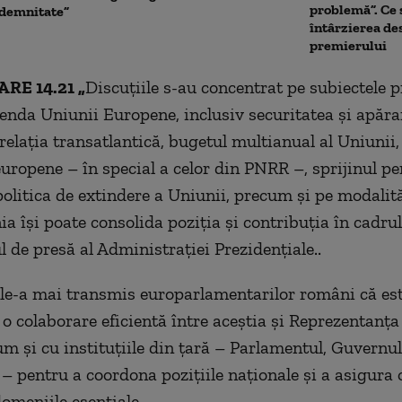
problemă”. Ce
 demnitate”
întârzierea d
premierului
RE 14.21 „
Discuțiile s-au concentrat pe subiectele p
genda Uniunii Europene, inclusiv securitatea și apăra
relația transatlantică, bugetul multianual al Uniunii,
europene – în special a celor din PNRR –, sprijinul pe
politica de extindere a Uniunii, precum și pe modalită
a își poate consolida poziția și contribuția în cadrul
 de presă al Administrației Prezidențiale..
n le-a mai transmis europarlamentarilor români că es
o colaborare eficientă între aceștia și Reprezentanț
um și cu instituțiile din țară – Parlamentul, Guvernul
 – pentru a coordona pozițiile naționale și a asigura
domeniile esențiale.