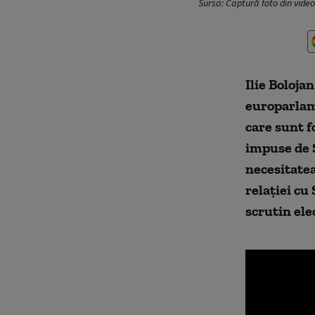
Sursa: Captură foto din vide
Ilie Bolojan
europarlam
care sunt f
impuse de S
necesitatea
relației c
scrutin ele