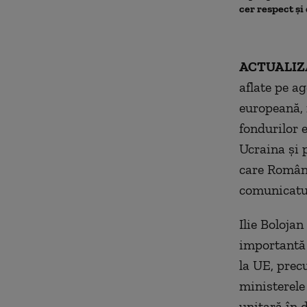
cer respect și
ACTUALIZA
aflate pe a
europeană, 
fondurilor 
Ucraina și 
care Români
comunicatul
Ilie Boloja
importantă 
la UE, prec
ministerele
unitară în 