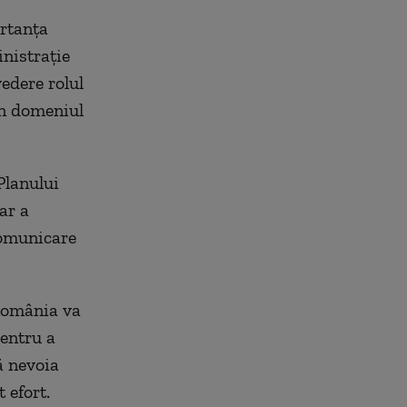
ortanța
nistrație
vedere rolul
 în domeniul
Planului
ar a
comunicare
 România va
pentru a
ă nevoia
 efort.