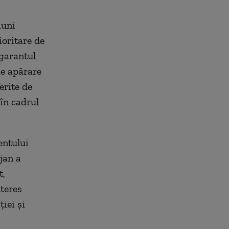
iuni
ioritare de
 garantul
de apărare
erite de
în cadrul
entului
ojan a
t,
nteres
iei și