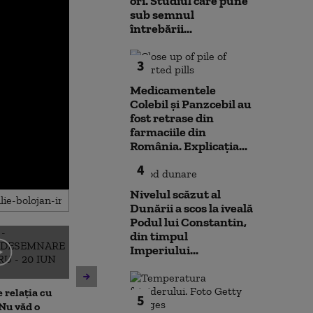
ori. Studiul care pune
sub semnul
întrebării...
3
Medicamentele
Colebil și Panzcebil au
fost retrase din
farmaciile din
România. Explicația...
4
Nivelul scăzut al
Dunării a scos la iveală
Podul lui Constantin,
din timpul
Imperiului...
Bolojan, apel către români
după oprirea centralei
Caniculă în sud 
nucleare de la Cernavodă:
 relația cu
vestul și centr
5
Reduceți consumul de
Nu văd o
emis trei codu