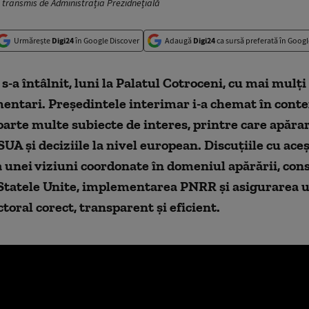
o transmis de Administrația Prezidnețială
Urmărește
Digi24
în Google Discover
Adaugă
Digi24
ca sursă preferată în Googl
 s-a întâlnit, luni la Palatul Cotroceni, cu mai mulți
entari. Președintele interimar i-a chemat în conte
oarte multe subiecte de interes, printre care apărar
UA și deciziile la nivel european. Discuțiile cu aceș
 unei viziuni coordonate în domeniul apărării, con
u Statele Unite, implementarea PNRR și asigurarea 
ctoral corect, transparent și eficient.