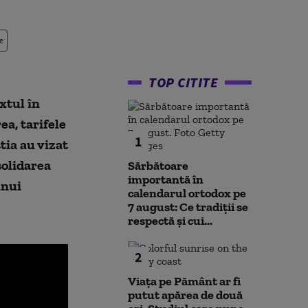
e
TOP CITITE
xtul în
ea, tarifele
1
tia au vizat
solidarea
Sărbătoare
importantă în
unui
calendarul ortodox pe
7 august: Ce tradiții se
respectă și cui...
2
Viața pe Pământ ar fi
putut apărea de două