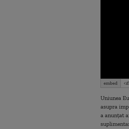
0
embed
seconds
of
0
Uniunea Eur
seconds
Volu
90%
asupra imp
a anunțat a
suplimentar