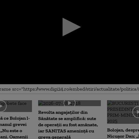
me
Revolta angajaților din
 ce Bolojan l-
Sănătate se amplifică: sute
manul grevei
de operații au fost amânate,
Bolojan, despre
 „Nu este o
iar SANITAS amenință cu
Nicușor Dan: „
bani. Oamenii
greva generală