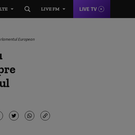
LIVE TV
LTE
LIVE FM
 Parlamentul European
u
pre
ul