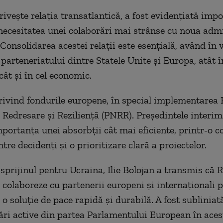
rivește relația transatlantică, a fost evidențiată imp
 necesitatea unei colaborări mai strânse cu noua admi
Consolidarea acestei relații este esențială, având în 
l parteneriatului dintre Statele Unite și Europa, atât
 cât și în cel economic.
rivind fondurile europene, în special implementarea 
 Redresare și Reziliență (PNRR). Președintele interim
mportanța unei absorbții cât mai eficiente, printr-o 
tre decidenți și o prioritizare clară a proiectelor.
a sprijinul pentru Ucraina, Ilie Bolojan a transmis că
 colaboreze cu partenerii europeni și internaționali 
 o soluție de pace rapidă și durabilă. A fost subliniat
ări active din partea Parlamentului European în acest