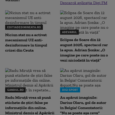
Descarcă aplicația Digi FM
EDITIADEDIMINEATA.RO
ADEVARUL
Niciun stat nu a activat
Eclipsa de Soare din 12
mecanismul UE anti-
august 2026, spectacol rar
dezinformare în timpul
la apus. Adrian Șonka: „O
crizei din Ceuta
imagine pe care poate nu o
vezi niciodată în viață”
GANDUL.RO
DIGI SPORT
Radu Miruţă vrea să pună
Au apărut imaginile:
etichete de știri false pe
Darius Olaru, gol de autor
informațiile din online.
în Belgia! Comentatorii:
Ministrul demis al Apărării
"Nu se poate așa ceva"