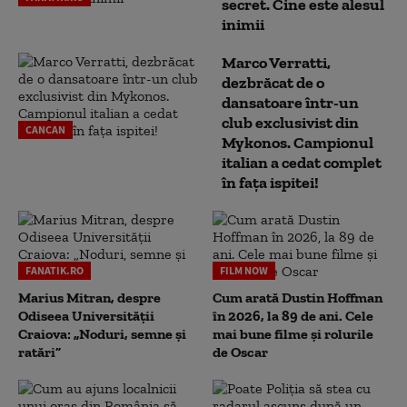
secret. Cine este alesul
inimii
Marco Verratti,
dezbrăcat de o
dansatoare într-un
club exclusivist din
CANCAN
Mykonos. Campionul
italian a cedat complet
în fața ispitei!
FANATIK.RO
FILM NOW
Marius Mitran, despre
Cum arată Dustin Hoffman
Odiseea Universității
în 2026, la 89 de ani. Cele
Craiova: „Noduri, semne și
mai bune filme și rolurile
ratări”
de Oscar