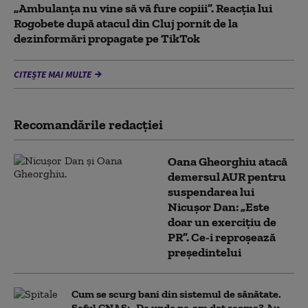
„Ambulanța nu vine să vă fure copiii”. Reacția lui
Rogobete după atacul din Cluj pornit de la
dezinformări propagate pe TikTok
CITEȘTE MAI MULTE
Recomandările redacţiei
Oana Gheorghiu atacă
demersul AUR pentru
suspendarea lui
Nicușor Dan: „Este
doar un exercițiu de
PR”. Ce-i reproșează
președintelui
Cum se scurg bani din sistemul de sănătate.
Șeful CNAS: „De unde ne-am dat seama? Au