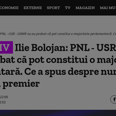
CONOMIE
EXTERNE
SPORT
TV
MAGAZIN
MAI MU
n: PNL - USR - UDMR nu au probat că pot constitui o majoritate parlamentară. C
IV
Ilie Bolojan: PNL - U
bat că pot constitui o maj
tară. Ce a spus despre nu
i premier
 22:00
1:52