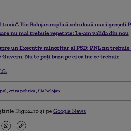
l toxic”. Ilie Bolojan explică cele două mari greșel
care nu mai trebuie repetate: Le-am valida din nou
spre un Executiv minoritar al PSD: PNL nu trebuie 
e Guvern. Nu te poți baza pe ei că fac ce trebuie
.G.
pnl
criza politica
ilie bolojan
tirile Digi24.ro și pe
Google News