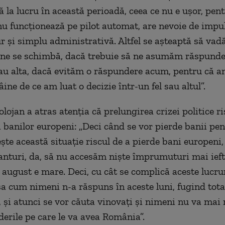
ă la lucru în această perioadă, ceea ce nu e ușor, pen
u funcționează pe pilot automat, are nevoie de impul
r și simplu administrativă. Altfel se așteaptă să vadă
ine se schimbă, dacă trebuie să ne asumăm răspunde
u alta, dacă evităm o răspundere acum, pentru că a
ine de ce am luat o decizie într-un fel sau altul”.
lojan a atras atenția că prelungirea crizei politice r
a banilor europeni: „Deci când se vor pierde banii pen
ște această situație riscul de a pierde bani europeni,
nturi, da, să nu accesăm niște împrumuturi mai ieft
i august e mare. Deci, cu cât se complică aceste lucrur
șa cum nimeni n-a răspuns în aceste luni, fugind tota
 și atunci se vor căuta vinovați și nimeni nu va mai
derile pe care le va avea România”.