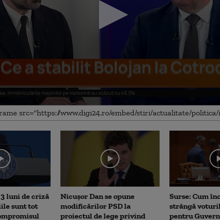
me
3 luni de criză
Nicușor Dan se opune
Surse: Cum în
iile sunt tot
modificărilor PSD la
strângă voturi
Compromisul
proiectul de lege privind
pentru Guvern