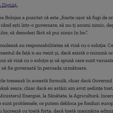
a Digi24.
ie Bolojan a punctat că este „foarte ușor să fugi de or
când ești într-o guvernare, să nu-ți asumi nimic, deși
lor, să demolezi fără să pui nimic în loc”.
emolează au responsabilitatea să vină cu o soluție. Ce
entul de față n-au venit și, dacă există o minimă u
bui să vină cu o soluție și să spună care sunt variant
să fie guvernată în perioada următoare.
ile trenează în această formulă, chiar dacă Guvernul
ână seara, chiar dacă eu astăzi am avut ședințe toat
Ministerul Energiei, la Sănătate, la Agricultură, înce
sunt problemele, ce putem debloca pe fonduri europ
 lucrează cu toată forța, dacă toată mașinăria admin