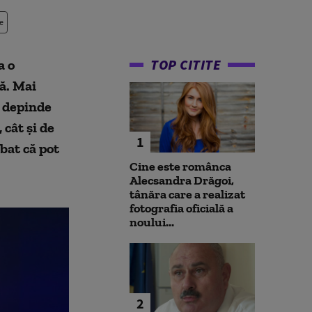
e
TOP CITITE
a o
ă. Mai
r depinde
 cât și de
1
bat că pot
Cine este românca
Alecsandra Drăgoi,
tânăra care a realizat
fotografia oficială a
noului...
2