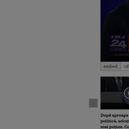
0
embed
seconds
of
4
minutes,
6
seconds
Volu
90%
După aproape 
politică, soluț
mai puține. 