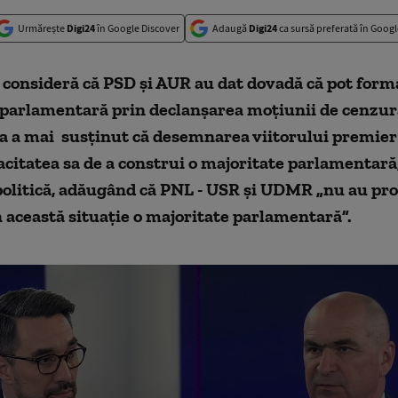
Urmărește
Digi24
în Google Discover
Adaugă
Digi24
ca sursă preferată în Googl
n consideră că PSD și AUR au dat dovadă că pot form
 parlamentară prin declanșarea moțiunii de cenzur
ta a mai susținut că desemnarea viitorului premie
acitatea sa de a construi o majoritate parlamentară,
politică, adăugând că PNL - USR și UDMR „nu au pro
n această situație o majoritate parlamentară”.