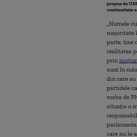
propus de USR.
continuitate 
„Numele vii
majoritate î
parte, ține 
realitatea 
prin
moțiun
sunt în mă
din care au 
partidele c
vorba de PN
situație o 
responsabil
parlamentară
care nu le-a