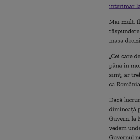
interimar l
Mai mult, Il
răspundere 
masa decizii
„Cei care d
până în mom
simț, ar tre
ca România 
Dacă lucrur
dimineață p
Guvern, la 
vedem unde 
Guvernul nu