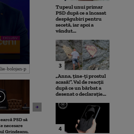
Tupeul unui primar
PSD după ce a încasat
despăgubiri pentru
secetă, iar apoi a
vândut...
3
„Anna, ţine-ţi prostul
acasă!”. Val de reacții
după ce un bărbat a
desenat o declarație...
cearcă PSD să
Dominic Fritz acuză PSD,
Rogobete, după 
le necesare
după respingerea legii
a numit „pirom
4
ul Grindeanu.
integrității, de „un joc
din Sănătate”: 