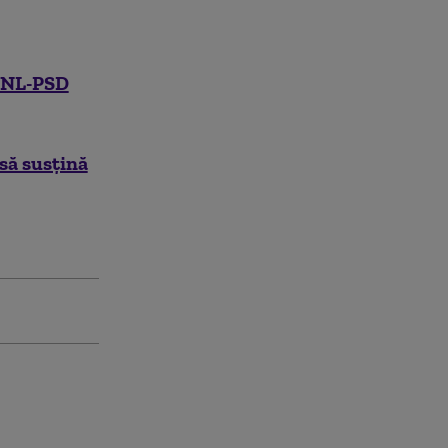
i PNL-PSD
să susțină