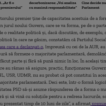
 „Ar fi o
decarbonizarea: „Voi analiza
Cine decide ma
a premierului”
cu maximă responsabilitate”
Parlament
torului premier ține de capacitatea acestuia de a fo
n jurul noului Guvern, care se va forma, pe de o parte
de o realitate politică și, dacă discutăm, de exemplu, 
politică în care ne găsim, constatăm că Partidul Soci
ea care a declanșat-o
, împreună cu cei de la AUR, au
sură să formeze o majoritate parlamentară, demolân
făcut parte și fără să pună nimic în loc. În același ti
are au rămas să asigure, practic, funcționarea Guvern
L, USR, UDMR, nu au probat că pot constitui în ace
majoritate parlamentară. Deci este, într-o formă logică
itatea PSD să-și asume răspunderea de a forma o ma
 și să vină cu soluțiile pentru a redresa lucrurile, so
u prezentat timp de 10 luni de zile”, a afirmat
premie