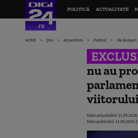
POLITICĂ
ACTUALITATE
E
HOME
Știri
Actualitate
Politică
Ilie Boloja
EXCLUS
nu au pro
parlamen
viitorulu
Data actualizării:
11.05.2026
Data publicării:
11.05.2026 2