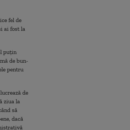
ice fel de
 ai fost la
l puțin
rmă de bun-
ele pentru
 lucrează de
ă ziua la
rcând să
ene, dacă
istrativă