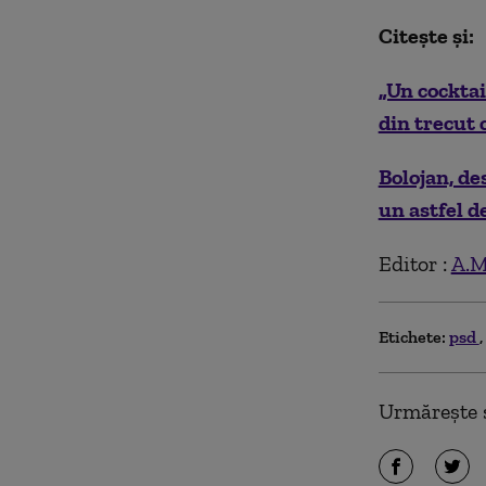
Citește și:
„Un cocktai
din trecut 
Bolojan, de
un astfel d
Editor :
A.M
Etichete:
psd
Urmărește ș