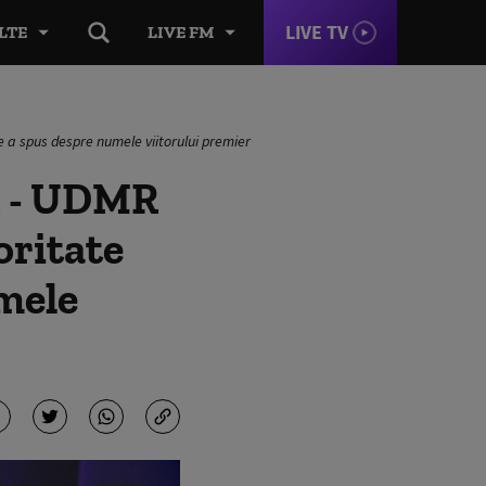
LIVE TV
LTE
LIVE FM
e a spus despre numele viitorului premier
SR - UDMR
oritate
mele