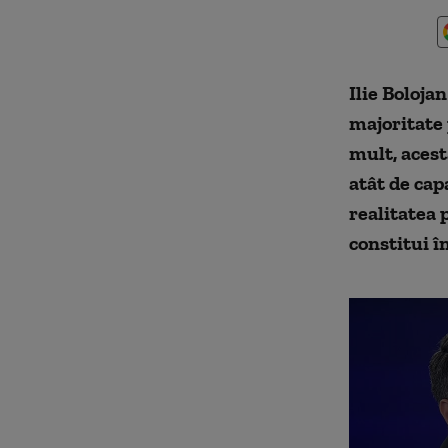
Ilie Boloja
majoritate
mult, aces
atât de cap
realitatea 
constitui î