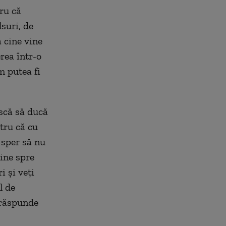
tru că
suri, de
 cine vine
rea într-o
m putea fi
iscă să ducă
tru că cu
 sper să nu
ine spre
i și veți
l de
 răspunde