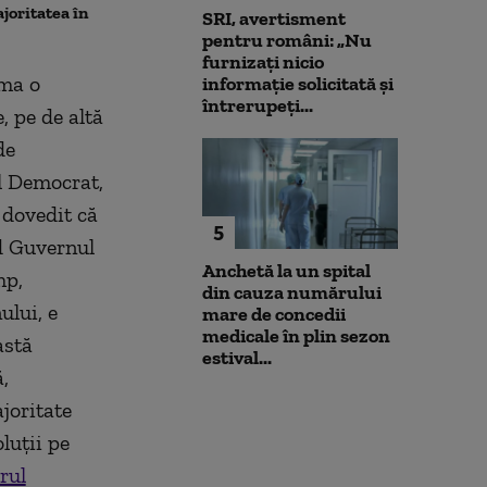
joritatea în
extrem de cinic”
luptă pentru b
SRI, avertisment
cer respect și 
pentru români: „Nu
furnizați nicio
rma o
informație solicitată și
întrerupeți...
, pe de altă
de
al Democrat,
 dovedit că
5
d Guvernul
Anchetă la un spital
mp,
din cauza numărului
ului, e
mare de concedii
medicale în plin sezon
astă
estival...
,
joritate
luții pe
rul