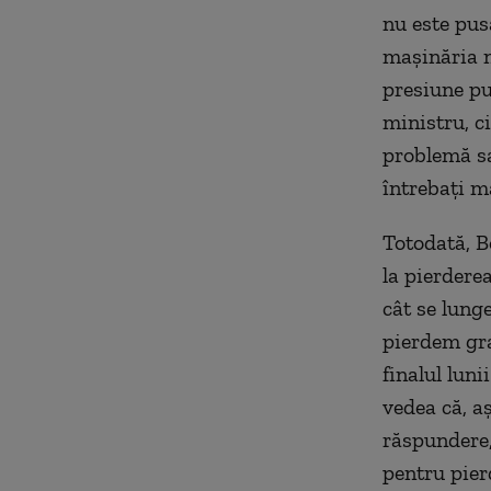
nu este pus
mașinăria n
presiune pu
ministru, c
problemă sa
întrebați mâ
Totodată, Bo
la pierdere
cât se lunge
pierdem gra
finalul luni
vedea că, a
răspundere,
pentru pier