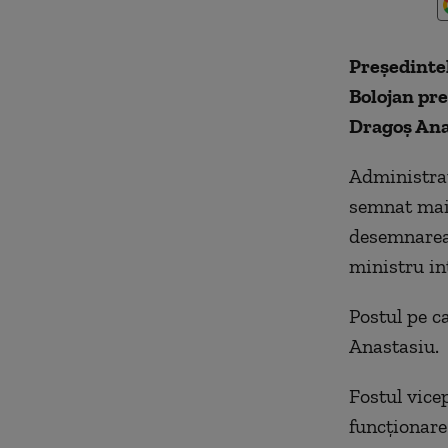
Preşedintel
Bolojan pre
Dragoş Ana
Administraţ
semnat mai 
desemnarea 
ministru in
Postul pe c
Anastasiu.
Fostul vice
funcţionar