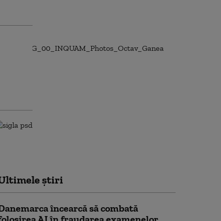
Ultimele știri
Danemarca încearcă să combată
folosirea AI în fraudarea examenelor.