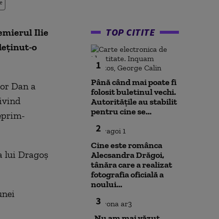
e
TOP CITITE
emierul Ilie
deţinut-o
1
Până când mai poate fi
şor Dan a
folosit buletinul vechi.
ivind
Autoritățile au stabilit
pentru cine se...
eprim-
2
Cine este românca
a lui Dragoş
Alecsandra Drăgoi,
tânăra care a realizat
fotografia oficială a
noului...
unei
3
„Nu am mai văzut