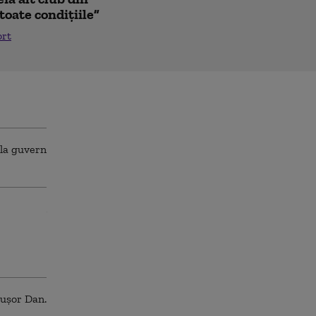
toate condițiile”
ort