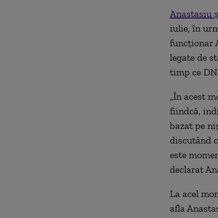
Anastasiu ş
iulie, în u
funcţionar 
legate de s
timp ce DNA
„În acest mo
fiindcă, ind
bazat pe ni
discutând c
este momentu
declarat An
La acel mom
afla Anasta