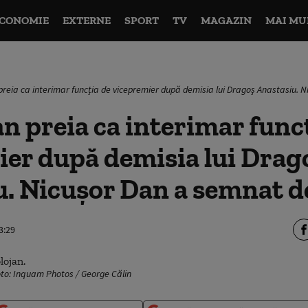
CONOMIE
EXTERNE
SPORT
TV
MAGAZIN
MAI MU
 preia ca interimar funcția de vicepremier după demisia lui Dragoş Anastasiu. 
jan preia ca interimar func
er după demisia lui Drag
. Nicușor Dan a semnat d
3:29
Foto: Inquam Photos / George Călin