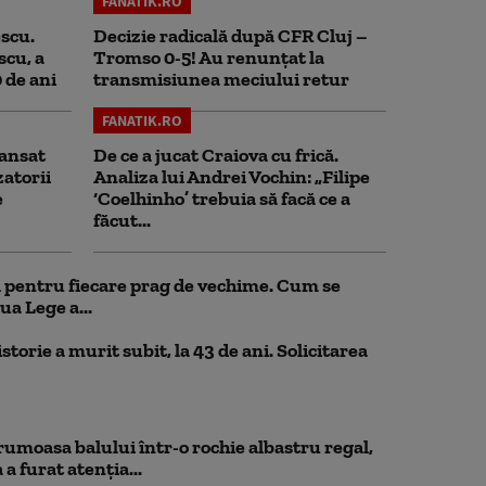
FANATIK.RO
scu.
Decizie radicală după CFR Cluj –
scu, a
Tromso 0-5! Au renunțat la
0 de ani
transmisiunea meciului retur
FANATIK.RO
ansat
De ce a jucat Craiova cu frică.
zatorii
Analiza lui Andrei Vochin: „Filipe
e
‘Coelhinho’ trebuia să facă ce a
făcut...
ul pentru fiecare prag de vechime. Cum se
ua Lege a...
storie a murit subit, la 43 de ani. Solicitarea
rumoasa balului într-o rochie albastru regal,
a furat atenția...