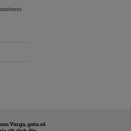
Anastasiu
Ioan Varga, gata să
ia alt club din