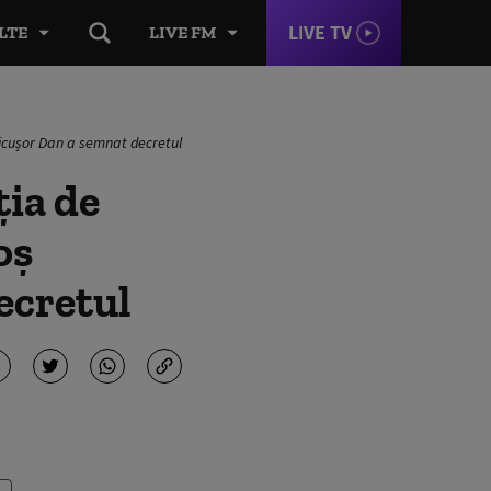
LIVE TV
LTE
LIVE FM
Nicușor Dan a semnat decretul
ția de
oş
ecretul