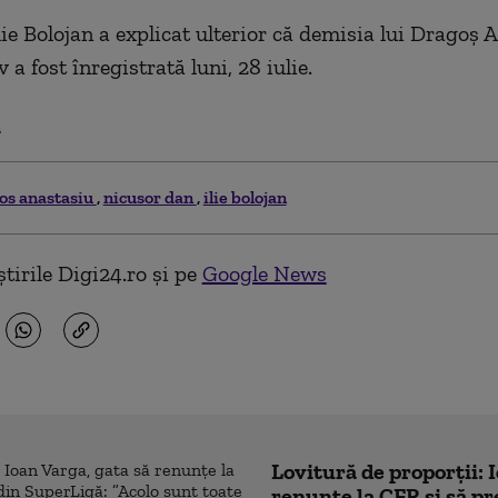
lie Bolojan a explicat ulterior că demisia lui Dragoş 
 a fost înregistrată luni, 28 iulie.
.
os anastasiu
nicusor dan
ilie bolojan
tirile Digi24.ro și pe
Google News
Lovitură de proporții: 
renunțe la CFR și să pre