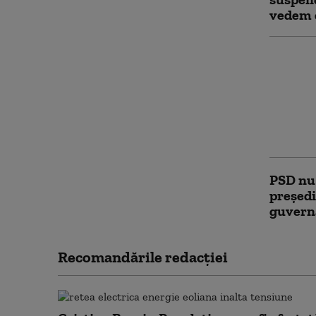
vedem c
Ilie Bo
mecanis
consum
compani
„Consum
fi afect
PSD nu
președi
guverna
Recomandările redacţiei