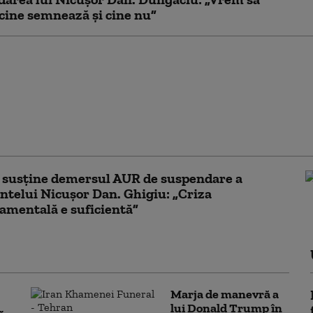
ine semnează și cine nu”
lojan, după adoptarea
mului de limitare a
ului pentru
ile mari:
atorii casnici nu vor
ați”
 susține demersul AUR de suspendare a
ntelui Nicușor Dan. Ghigiu: „Criza
mentală e suficientă”
Marja de manevră a
lui Donald Trump în