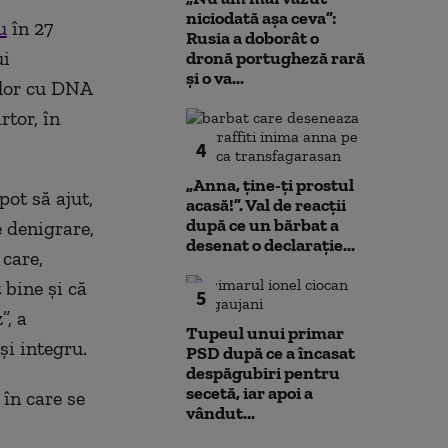
niciodată așa ceva”:
u
în 27
Rusia a doborât o
ui
dronă portugheză rară
și o va...
ilor cu DNA
rtor, în
4
„Anna, ţine-ţi prostul
pot să ajut,
acasă!”. Val de reacții
după ce un bărbat a
e denigrare,
desenat o declarație...
 care,
 bine şi că
5
”, a
Tupeul unui primar
şi integru.
PSD după ce a încasat
despăgubiri pentru
secetă, iar apoi a
în care se
vândut...