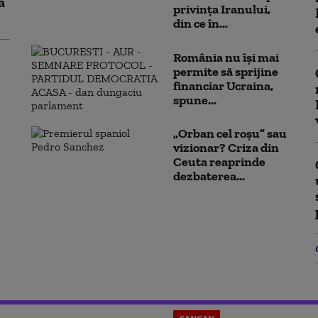
ă
privința Iranului,
din ce în...
România nu își mai
permite să sprijine
financiar Ucraina,
spune...
„Orban cel roșu” sau
vizionar? Criza din
Ceuta reaprinde
dezbaterea...