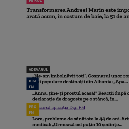
PE ROZ
Transformarea Andreei Marin este impo
arată acum, în costum de baie, la 51 de a
ADEVĂRUL
„Ne-am îmbolnăvit toți”. Coșmarul unor ro
DIGI
mai populare destinații din Albania: „Apa...
FM
„Anna, ţine-ţi prostul acasă!" Reacţii după 
declaraţie de dragoste pe o stâncă, în...
PRO
Descarcă aplicația Digi FM
FM
Lora, probleme de sănătate la 44 de ani. Art
medical: „Urmează cel puțin 10 ședințe...