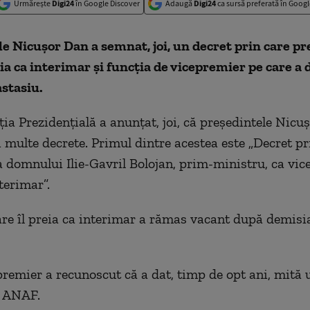
Urmărește
Digi24
în Google Discover
Adaugă
Digi24
ca sursă preferată în Googl
e Nicuşor Dan a semnat, joi, un decret prin care pr
ia ca interimar şi funcţia de vicepremier pe care a 
stasiu.
ia Prezidenţială a anunţat, joi, că preşedintele Nicu
multe decrete. Primul dintre acestea este „Decret pr
domnului Ilie-Gavril Bolojan, prim-ministru, ca vic
terimar”.
are îl preia ca interimar a rămas vacant după demisi
premier a recunoscut că a dat, timp de opt ani, mită 
e ANAF.