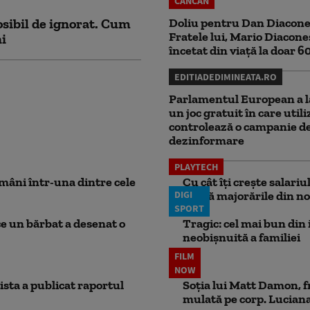
CANCAN
sibil de ignorat. Cum
Doliu pentru Dan Diacone
Fratele lui, Mario Diacone
ni
încetat din viață la doar 6
EDITIADEDIMINEATA.RO
Parlamentul European a l
un joc gratuit în care utili
controlează o campanie d
dezinformare
PLAYTECH
mâni într-una dintre cele
Cu cât îți crește salari
DIGI
aplică majorările din no
SPORT
ce un bărbat a desenat o
Tragic: cel mai bun din i
neobișnuită a familiei
FILM
NOW
ista a publicat raportul
Soția lui Matt Damon, f
mulată pe corp. Luciana 