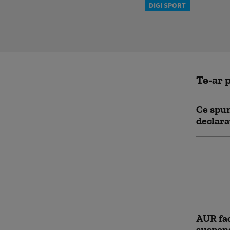
DIGI SPORT
Te-ar p
Ce spun
declara
Ilie Bo
ratingu
se apro
reform
AUR fac
suspend