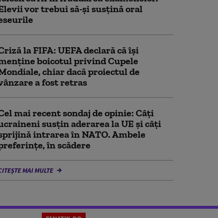
Elevii vor trebui să-şi susţină oral
eseurile
Criză la FIFA: UEFA declară că îşi
menţine boicotul privind Cupele
Mondiale, chiar dacă proiectul de
vânzare a fost retras
Cel mai recent sondaj de opinie: Câți
ucraineni susțin aderarea la UE și câți
sprijină intrarea în NATO. Ambele
preferințe, în scădere
CITEȘTE MAI MULTE