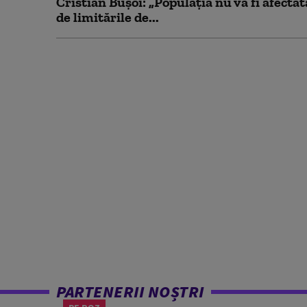
Cristian Bușoi: „Populația nu va fi afectat
de limitările de...
PARTENERII NOȘTRI