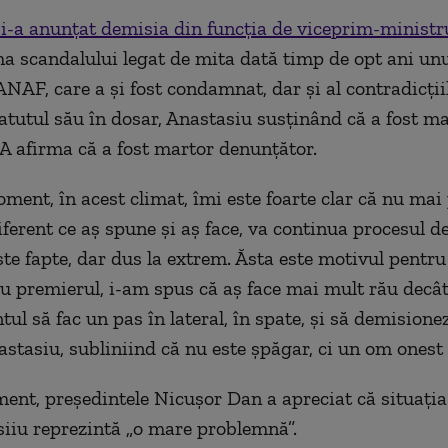
i-a anunţat demisia din funcţia de viceprim-ministr
rma scandalului legat de mita dată timp de opt ani un
ANAF, care a şi fost condamnat, dar şi al contradicţi
tatutul său în dosar, Anastasiu susţinând că a fost ma
 afirma că a fost martor denunţător.
ment, în acest climat, îmi este foarte clar că nu mai 
iferent ce aş spune şi aş face, va continua procesul d
şte fapte, dar dus la extrem. Ăsta este motivul pentru
u premierul, i-am spus că aş face mai mult rău decât
l să fac un pas în lateral, în spate, şi să demisionez
astasiu, subliniind că nu este şpăgar, ci un om onest 
ent, preşedintele Nicuşor Dan a apreciat că situaţia 
siiu reprezintă „o mare problemnă”.