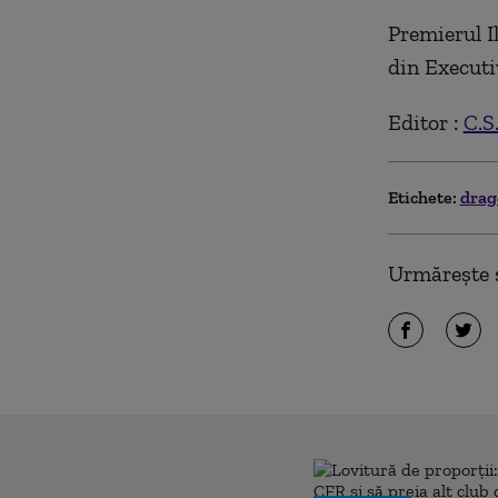
Premierul I
din Executiv
Editor :
C.S
Etichete:
drag
Urmărește ș