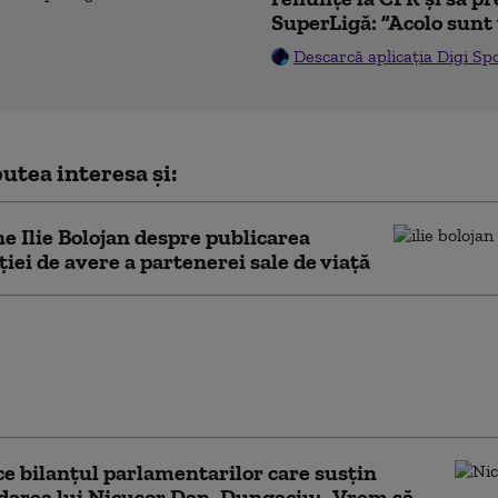
SuperLigă: ”Acolo sunt 
Descarcă aplicația Digi Sp
utea interesa și:
e Ilie Bolojan despre publicarea
ției de avere a partenerei sale de viață
lojan e optimist în privința
lui de țară, însă atrage atenția că
pie alegerile: „Apetitul pentru
e scade”
e bilanțul parlamentarilor care susțin
area lui Nicușor Dan. Dungaciu: „Vrem să