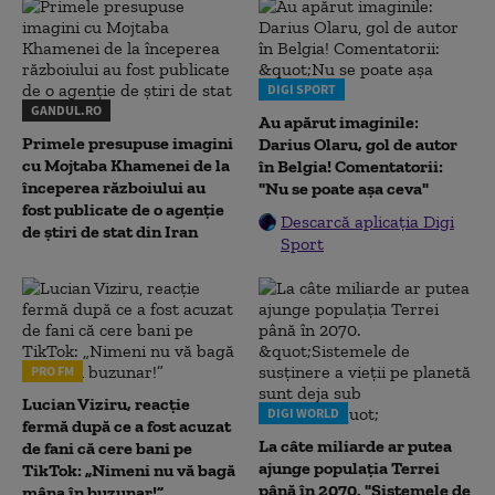
DIGI SPORT
GANDUL.RO
Au apărut imaginile:
Primele presupuse imagini
Darius Olaru, gol de autor
cu Mojtaba Khamenei de la
în Belgia! Comentatorii:
începerea războiului au
"Nu se poate așa ceva"
fost publicate de o agenție
Descarcă aplicația Digi
de știri de stat din Iran
Sport
PRO FM
Lucian Viziru, reacție
DIGI WORLD
fermă după ce a fost acuzat
La câte miliarde ar putea
de fani că cere bani pe
ajunge populația Terrei
TikTok: „Nimeni nu vă bagă
până în 2070. "Sistemele de
mâna în buzunar!”