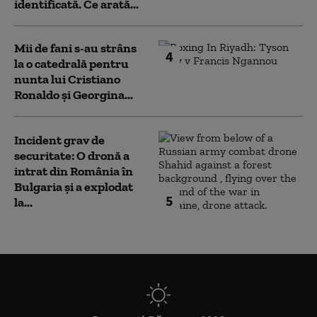
identificată. Ce arată...
Mii de fani s-au strâns
4
la o catedrală pentru
nunta lui Cristiano
Ronaldo şi Georgina...
Incident grav de
securitate: O dronă a
intrat din România în
Bulgaria şi a explodat
5
la...