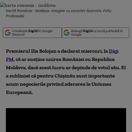
Hartă România - Moldova. Imagine cu caracter ilustrativ. Foto:
Profimedia
Urmărește
Digi24
în Google
Adaugă
Digi24
ca sursă preferată în
Discover
Google
Premierul Ilie Bolojan a declarat miercuri, la
Digi
FM
, că ar susține unirea României cu Republica
Moldova, dacă acest lucru ar depinde de votul său. El
a subliniat că pentru Chișinău sunt importante
acum negocierile privind aderarea la Uniunea
Europeană.