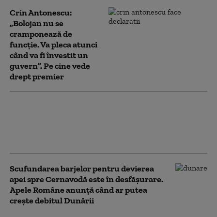
Crin Antonescu:
„Bolojan nu se
cramponează de
funcție. Va pleca atunci
când va fi învestit un
guvern”. Pe cine vede
drept premier
Dan Motreanu, reacție după
menținerea ratingului de țară:
„Nu putem reveni la iluzia că
există bani fără limită”
Scufundarea barjelor pentru devierea
apei spre Cernavodă este în desfășurare.
Apele Române anunță când ar putea
crește debitul Dunării