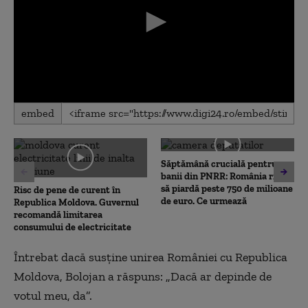
0
embed
seconds
of
0
seconds
Săptămână crucială pentru
banii din PNRR: România riscă
să piardă peste 750 de milioane
Risc de pene de curent în
de euro. Ce urmează
Republica Moldova. Guvernul
recomandă limitarea
consumului de electricitate
Întrebat dacă susține unirea României cu Republica
Moldova, Bolojan a răspuns: „Dacă ar depinde de
votul meu, da”.