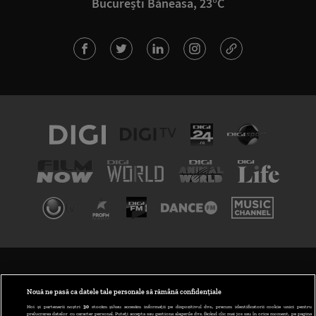
București Băneasa, 23°C
TERMENI ȘI CONDIȚII
POLITICA DE CONFIDENȚIALITATE
Nouă ne pasă ca datele tale personale să rămână confidențiale
Noi și partenerii noștri
30
stocăm și/sau accesăm informații pe dispozitivul dvs., precum identificatorii cookie unici pentru
prelucrarea datelor cu caracter personal. Puteți accepta sau gestiona alegerile dvs. făcând clic mai jos sau în orice moment, pe pagina