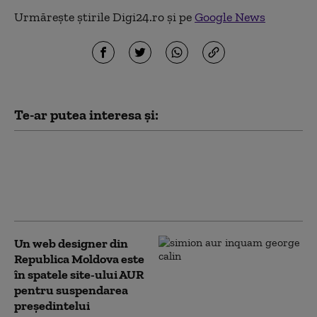
Urmărește știrile Digi24.ro și pe
Google News
Te-ar putea interesa și:
O dronă ar fi explodat în sud-estul
Republicii Moldova, provocând un
incendiu de vegetaţie. Poliția face
verificări
Un web designer din
Republica Moldova este
în spatele site-ului AUR
pentru suspendarea
președintelui