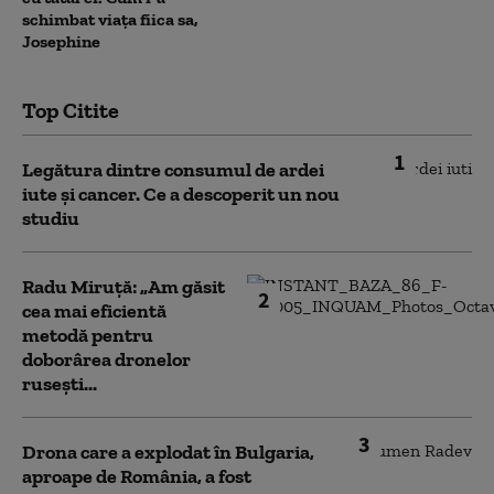
schimbat viața fiica sa,
Josephine
Top Citite
1
Legătura dintre consumul de ardei
iute și cancer. Ce a descoperit un nou
studiu
Radu Miruță: „Am găsit
2
cea mai eficientă
metodă pentru
doborârea dronelor
rusești...
3
Drona care a explodat în Bulgaria,
aproape de România, a fost