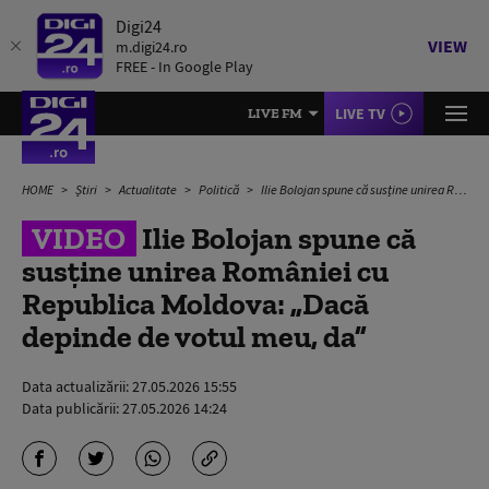
Digi24
VIEW
m.digi24.ro
FREE - In Google Play
LIVE TV
LIVE FM
HOME
Știri
Actualitate
Politică
Ilie Bolojan spune că susține unirea României cu Republica Moldova: „Dacă depinde de votul meu, da”
VIDEO
Ilie Bolojan spune că
susține unirea României cu
Republica Moldova: „Dacă
depinde de votul meu, da”
Data actualizării:
27.05.2026 15:55
Data publicării:
27.05.2026 14:24