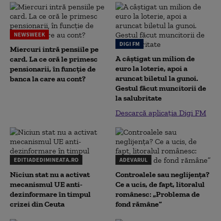
NEWSWEEK
DIGI FM
Miercuri intră pensiile pe
A câștigat un milion de
card. La ce oră le primesc
euro la loterie, apoi a
pensionarii, în funcție de
aruncat biletul la gunoi.
banca la care au cont?
Gestul făcut muncitorii de
la salubritate
Descarcă aplicația Digi FM
EDITIADEDIMINEATA.RO
ADEVARUL
Niciun stat nu a activat
Controalele sau neglijența?
mecanismul UE anti-
Ce a ucis, de fapt, litoralul
dezinformare în timpul
românesc: „Problema de
crizei din Ceuta
fond rămâne”