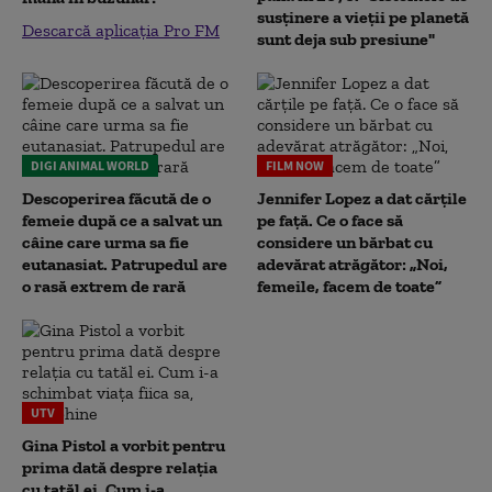
susținere a vieții pe planetă
Descarcă aplicația Pro FM
sunt deja sub presiune"
DIGI ANIMAL WORLD
FILM NOW
Descoperirea făcută de o
Jennifer Lopez a dat cărțile
femeie după ce a salvat un
pe față. Ce o face să
câine care urma sa fie
considere un bărbat cu
eutanasiat. Patrupedul are
adevărat atrăgător: „Noi,
o rasă extrem de rară
femeile, facem de toate”
UTV
Gina Pistol a vorbit pentru
prima dată despre relația
cu tatăl ei. Cum i-a