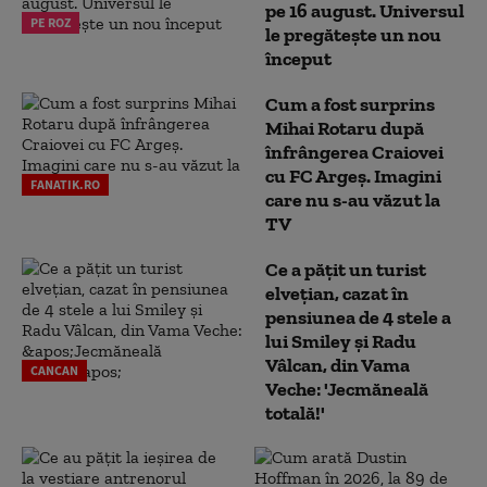
pe 16 august. Universul
PE ROZ
le pregătește un nou
început
Cum a fost surprins
Mihai Rotaru după
înfrângerea Craiovei
cu FC Argeș. Imagini
FANATIK.RO
care nu s-au văzut la
TV
Ce a pățit un turist
elvețian, cazat în
pensiunea de 4 stele a
lui Smiley și Radu
Vâlcan, din Vama
CANCAN
Veche: 'Jecmăneală
totală!'