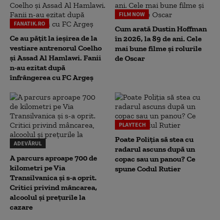
FILM NOW
FANATIK.RO
Cum arată Dustin Hoffman
Ce au pățit la ieșirea de la
în 2026, la 89 de ani. Cele
vestiare antrenorul Coelho
mai bune filme și rolurile
și Assad Al Hamlawi. Fanii
de Oscar
n-au ezitat după
înfrângerea cu FC Argeș
PLAYTECH
Poate Poliția să stea cu
ADEVĂRUL
radarul ascuns după un
A parcurs aproape 700 de
copac sau un panou? Ce
kilometri pe Via
spune Codul Rutier
Transilvanica și s-a oprit.
Critici privind mâncarea,
alcoolul și prețurile la
cazare