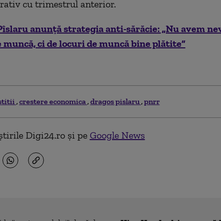
ativ cu trimestrul anterior.
Pîslaru anunţă strategia anti-sărăcie: „Nu avem ne
e muncă, ci de locuri de muncă bine plătite”
titii
crestere economica
dragos pislaru
pnrr
tirile Digi24.ro și pe
Google News