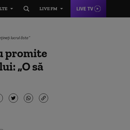
LIVE TV
LTE
LIVE FM
eţineţi lucrul ăsta”
ru promite
ui: „O să