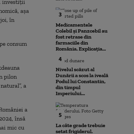
 investiţii
onomică, aşa
3
oi, în
Medicamentele
Colebil și Panzcebil au
fost retrase din
farmaciile din
t pe consum
România. Explicația...
4
otdeauna
Nivelul scăzut al
Dunării a scos la iveală
n pilon
Podul lui Constantin,
natural”, a
din timpul
Imperiului...
 României a
5
 2024, însă
La câte grade trebuie
mai mic cu
setat frigiderul.