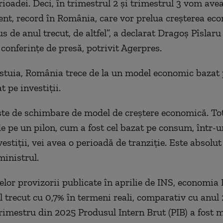
rioadei. Deci, în trimestrul 2 şi trimestrul 3 vom avea
ent, record în România, care vor prelua creşterea ec
de anul trecut, de altfel”, a declarat Dragoş Pîslaru j
 conferinţe de presă, potrivit Agerpres.
estuia, România trece de la un model economic baza
t pe investiţii.
ste de schimbare de model de creştere economică. T
de pe un pilon, cum a fost cel bazat pe consum, într-u
estiţii, vei avea o perioadă de tranziţie. Este absolut 
inistrul.
telor provizorii publicate în aprilie de INS, economia
l trecut cu 0,7% în termeni reali, comparativ cu anul
trimestru din 2025 Produsul Intern Brut (PIB) a fost 