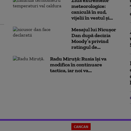
Ziua extremelor
meteorologice:
caniculă în sud,
vijelii în vestul și...
Mesajul lui Nicușor
Dan după decizia
Moody’s privind
ratingul de...
Radu Miruță: Rusia își va
modifica în continuare
tactica, iar noi va...
CANCAN