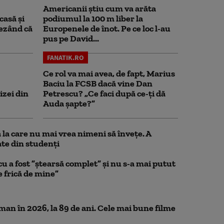
Americanii știu cum va arăta
casă și
podiumul la 100 m liber la
rezând că
Europenele de înot. Pe ce loc l-au
pus pe David...
FANATIK.RO
Ce rol va mai avea, de fapt, Marius
Baciu la FCSB dacă vine Dan
izei din
Petrescu? „Ce faci după ce-ți dă
Auda șapte?”
la care nu mai vrea nimeni să înveţe. A
te din studenţi
a fost ”ștearsă complet” și nu s-a mai putut
e frică de mine”
n în 2026, la 89 de ani. Cele mai bune filme