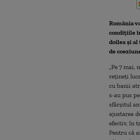
România va 
condiţiile 
doilea şi a
de coeziune
„Pe 7 mai, 
reţineţi lu
cu banii atr
s-au pus pe
sfârşitul an
ajustarea d
efectiv, în
Pentru că ai