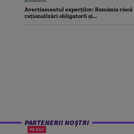
Avertismentul experților: România riscă
raționalizări obligatorii și...
PARTENERII NOȘTRI
PE ROZ