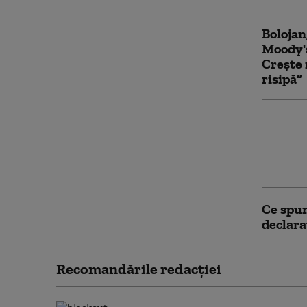
Bolojan
Moody's
Crește 
risipă”
România
lipsei 
Bulgari
simplu
Ce spun
declara
Recomandările redacţiei