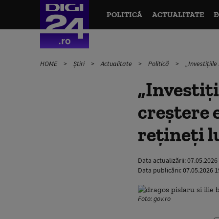
POLITICĂ
ACTUALITATE
E
HOME
Știri
Actualitate
Politică
„Investiţiil
„Investiţi
creştere 
reţineţi l
Data actualizării:
07.05.2026
Data publicării:
07.05.2026 1
Foto: gov.ro