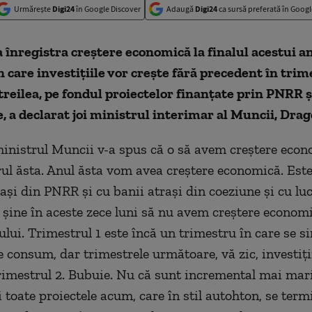
Urmărește
Digi24
în Google Discover
Adaugă
Digi24
ca sursă preferată în Googl
înregistra creştere economică la finalul acestui an
în care investiţiile vor creşte fără precedent în trim
l treilea, pe fondul proiectelor finanţate prin PNRR ş
, a declarat joi ministrul interimar al Muncii, Drag
ministrul Muncii v-a spus că o să avem creştere econ
crul ăsta. Anul ăsta vom avea creştere economică. Est
aşi din PNRR şi cu banii atraşi din coeziune şi cu luc
 şine în aceste zece luni să nu avem creştere economi
ului. Trimestrul 1 este încă un trimestru în care se s
e consum, dar trimestrele următoare, vă zic, investiţi
 trimestrul 2. Bubuie. Nu că sunt incremental mai mari
 toate proiectele acum, care în stil autohton, se term