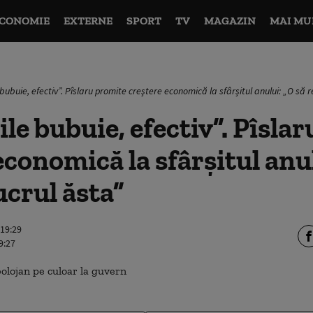
CONOMIE
EXTERNE
SPORT
TV
MAGAZIN
MAI MU
e bubuie, efectiv”. Pîslaru promite creştere economică la sfârșitul anului: „O să r
ile bubuie, efectiv”. Pîsla
economică la sfârșitul anul
ucrul ăsta”
 19:29
9:27