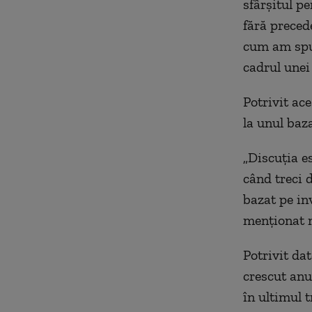
sfârşitul pe
fără preced
cum am spus 
cadrul unei
Potrivit ac
la unul baza
„Discuţia e
când treci 
bazat pe inv
menţionat m
Potrivit da
crescut anu
în ultimul 