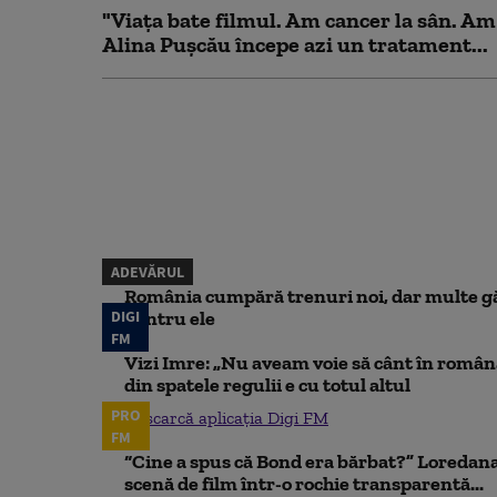
"Viața bate filmul. Am cancer la sân. Am
Alina Pușcău începe azi un tratament...
ADEVĂRUL
România cumpără trenuri noi, dar multe gă
DIGI
pentru ele
FM
Vizi Imre: „Nu aveam voie să cânt în român
din spatele regulii e cu totul altul
PRO
Descarcă aplicația Digi FM
FM
“Cine a spus că Bond era bărbat?” Loredana
scenă de film într-o rochie transparentă...