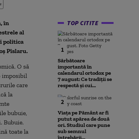
e
TOP CITITE
, în
estrele al
i politica
1
oş Pîslaru.
Sărbătoare
omică. O să
importantă în
calendarul ortodox pe
e imposibil
7 august: Ce tradiții se
rurile care
respectă și cui...
că la
2
imte
ile bubuie,
Viața pe Pământ ar fi
putut apărea de două
. Bubuie.
ori. Studiul care pune
ină toate la
sub semnul
întrebării...