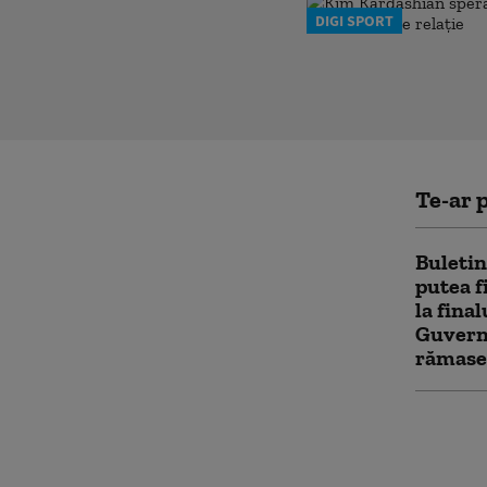
DIGI SPORT
Te-ar p
Buletin
putea f
la final
Guvernu
rămase
PSD îi 
reporni
poate c