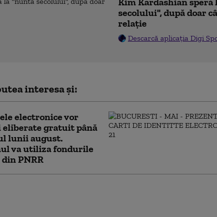
Kim Kardashian speră 
secolului", după doar c
relație
Descarcă aplicația Digi Sp
utea interesa și:
ele electronice vor
i eliberate gratuit până
ul lunii august.
l va utiliza fondurile
 din PNRR
cere lui Bolojan să susțină la Bruxelles
rea centralelor pe cărbune: „României nu i se
ere să rămână în beznă”