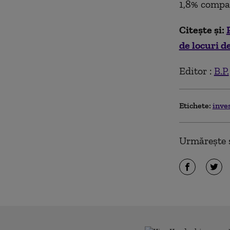
1,8% compar
Citește și:
de locuri d
Editor :
B.P.
Etichete:
inves
Urmărește ș