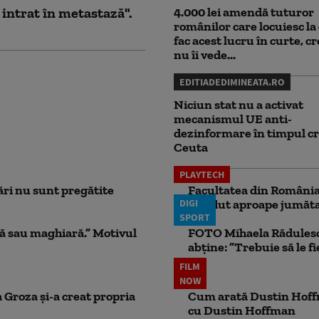
 intrat în metastază".
4.000 lei amendă tuturor
românilor care locuiesc la 
fac acest lucru în curte, c
nu îi vede...
EDITIADEDIMINEATA.RO
Niciun stat nu a activat
mecanismul UE anti-
dezinformare în timpul cr
Ceuta
PLAYTECH
ri nu sunt pregătite
Facultatea din România 
DIGI
pierdut aproape jumăta
SPORT
ă sau maghiară.” Motivul
FOTO Mihaela Rădulescu 
abține: ”Trebuie să le fi
FILM
NOW
 Groza și-a creat propria
Cum arată Dustin Hoffma
cu Dustin Hoffman