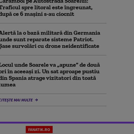
Carambol pe Autostrada Soarelui:
Traficul spre litoral este îngreunat,
după ce 6 mașini s-au ciocnit
Alertă la o bază militară din Germania
unde sunt reparate sisteme Patriot.
Șase survolări cu drone neidentificate
Locul unde Soarele va „apune” de două
ori în aceeași zi. Un sat aproape pustiu
din Spania atrage vizitatori din toată
lumea
CITEȘTE MAI MULTE
FANATIK.RO