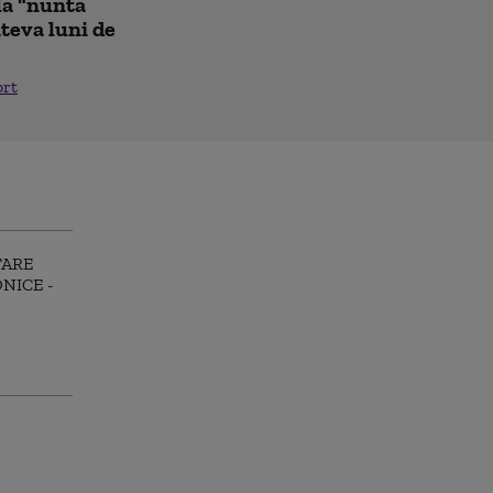
la "nunta
âteva luni de
ort