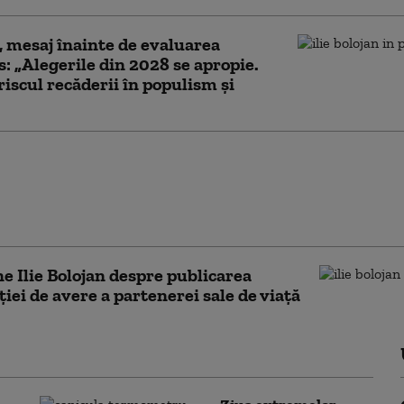
, mesaj înainte de evaluarea
: „Alegerile din 2028 se apropie.
riscul recăderii în populism și
 pierde sume colosale din cauza
de stocare a energiei, comparativ cu
a. „Miniștrii n-au făcut un lucru
”
e Ilie Bolojan despre publicarea
ției de avere a partenerei sale de viață