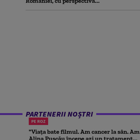
României, cu perspectivă...
PARTENERII NOȘTRI
PE ROZ
"Viața bate filmul. Am cancer la sân. Am
Alina Pușcău începe azi un tratament...