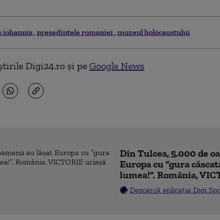
s iohannis
presedintele romaniei
muzeul holocaustului
tirile Digi24.ro și pe
Google News
Din Tulcea, 5.000 de o
Europa cu ”gura căscat
lumea!”. România, VIC
Descarcă aplicația Digi Sp