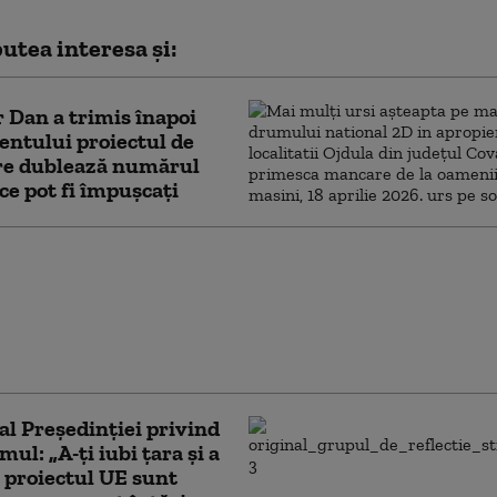
utea interesa și:
 Dan a trimis înapoi
ntului proiectul de
are dublează numărul
 ce pot fi împușcați
intele trebuie să
 formarea guvernului”.
in Zegrean: Atitudinea
ușor Dan este în afara
uției
al Președinției privind
ul: „A-ţi iubi ţara şi a
 proiectul UE sunt