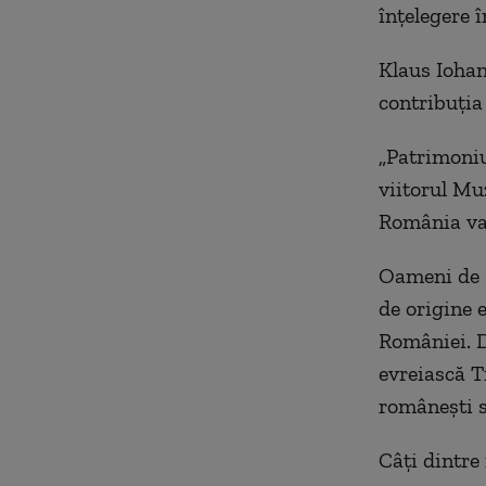
înțelegere 
Klaus Iohan
contribuția 
„Patrimoniu
viitorul Mu
România va 
Oameni de șt
de origine 
României. D
evreiască Tr
românești s
Câți dintre