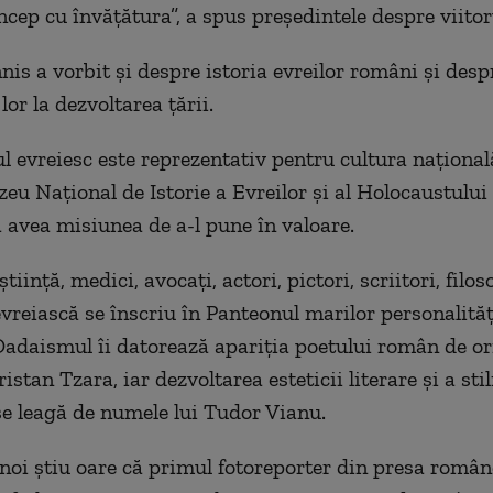
încep cu învățătura”, a spus președintele despre viito
nis a vorbit și despre istoria evreilor români și desp
lor la dezvoltarea țării.
l evreiesc este reprezentativ pentru cultura națională
zeu Național de Istorie a Evreilor și al Holocaustului
avea misiunea de a-l pune în valoare.
iință, medici, avocați, actori, pictori, scriitori, filoso
evreiască se înscriu în Panteonul marilor personalităț
adaismul îi datorează apariția poetului român de or
istan Tzara, iar dezvoltarea esteticii literare și a stili
e leagă de numele lui Tudor Vianu.
 noi știu oare că primul fotoreporter din presa române