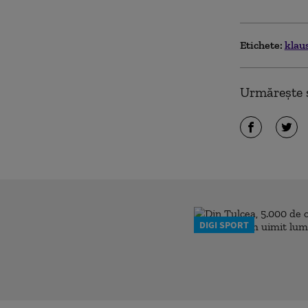
Etichete:
klau
Urmărește ș
DIGI SPORT