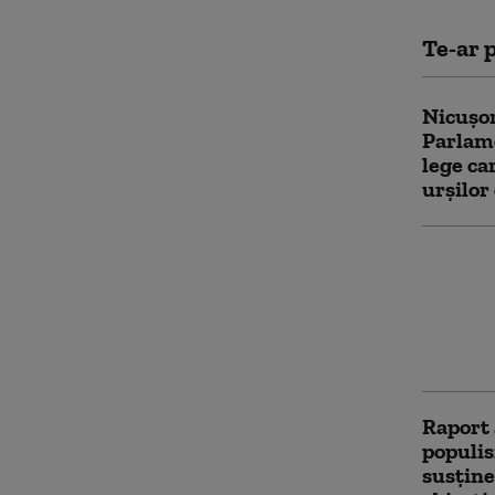
Te-ar p
Nicușor
Parlame
lege c
urșilor
„Președ
forțeze
August
lui Nic
Constit
Raport 
populism
susţine