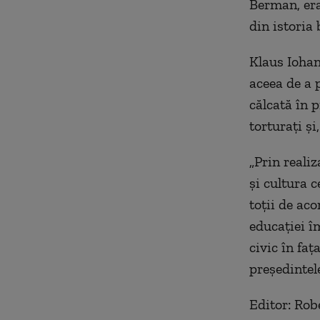
Berman, era
din istoria 
Klaus Iohan
aceea de a 
călcată în p
torturați și,
„Prin reali
și cultura c
toții de aco
educației îm
civic în faț
președintel
Editor: Rob