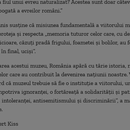
 fiul unui evreu naturalizat? Acestea sunt doar câte
bogată a evreilor români.”
nis susține că misiunea fundamentală a viitorului m
proteja și respecta „memoria tuturor celor care, cu d
icioare, căzuți pradă frigului, foametei și bolilor, au f
 în final, uciși”.
zarea acestui muzeu, România apără cu tărie istoria,
elor care au contribuit la devenirea națiunii noastre. V
rd că muzeul trebuie să fie o instituție a viitorului, un
potriva ignoranței, o fortăreață a solidarității și pa
a intoleranței, antisemitismului și discriminării”, a 
e.
ert Kiss