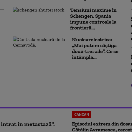
Tensiuni maxime în
Schengen. Spania
impune controale la
frontieră...
Nuclearelectrica:
„Mai putem câștiga
două-trei zile”. Ce se
întâmplă...
CANCAN
 intrat în metastază".
Episodul extrem din dosar
Cătălin Avramescu, cercet