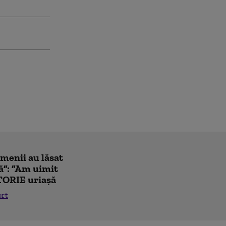
amenii au lăsat
ă”: ”Am uimit
TORIE uriașă
ort