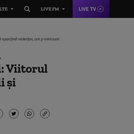
LIVE TV
LTE
LIVE FM
aparțină violenței, urii și minciunii
d
: Viitorul
i și