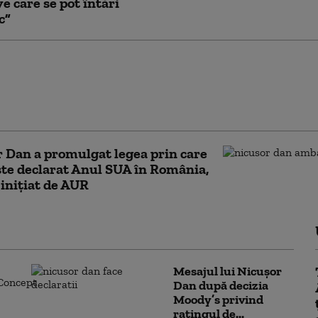
ve care se pot întări
c”
ul băuturilor cu până
 alcool este permis pe
ne. Nicușor Dan a
gat legea
 Dan a promulgat legea prin care
te declarat Anul SUA în România,
 inițiat de AUR
Mesajul lui Nicușor
Dan după decizia
Moody’s privind
ratingul de...