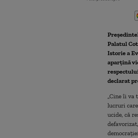
Președintel
Palatul Cot
Istorie a E
aparțină vio
respectului
declarat pr
„Cine îi va 
lucruri care
ucide, că r
defavorizat,
democrației