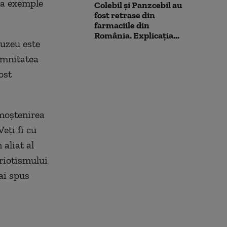
va exemple
Colebil și Panzcebil au
fost retrase din
farmaciile din
România. Explicația...
uzeu este
emnitatea
ost
 moștenirea
eți fi cu
 aliat al
triotismului
mai spus