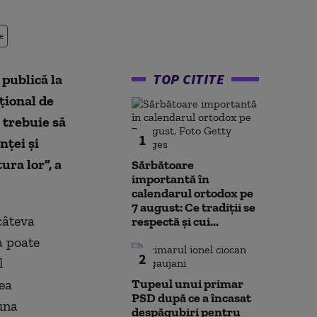
e
TOP CITITE
publică la
țional de
 trebuie să
1
nței și
ura lor”, a
Sărbătoare
importantă în
calendarul ortodox pe
7 august: Ce tradiții se
câteva
respectă și cui...
a poate
2
l
rea
Tupeul unui primar
PSD după ce a încasat
una
despăgubiri pentru