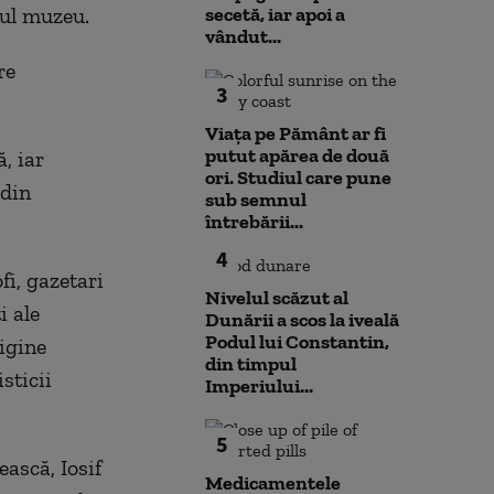
rul muzeu.
secetă, iar apoi a
vândut...
re
3
Viața pe Pământ ar fi
putut apărea de două
, iar
ori. Studiul care pune
 din
sub semnul
întrebării...
4
fi, gazetari
Nivelul scăzut al
i ale
Dunării a scos la iveală
Podul lui Constantin,
igine
din timpul
sticii
Imperiului...
5
ască, Iosif
Medicamentele