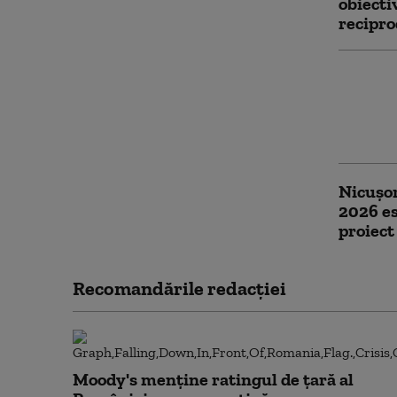
obiecti
recipro
Consum
la 5,5%
stadioa
promul
Nicuşor
2026 es
proiect
Recomandările redacţiei
Moody's menține ratingul de țară al