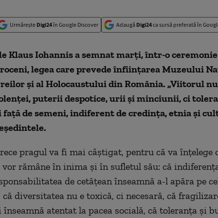
Urmărește
Digi24
în Google Discover
Adaugă
Digi24
ca sursă preferată în Googl
e Klaus Iohannis a semnat marți, într-o ceremonie 
roceni, legea care prevede înființarea Muzeului Na
vreilor şi al Holocaustului din România. „Viitorul nu
lenței, puterii despotice, urii și minciunii, ci tolera
 față de semeni, indiferent de credința, etnia și cult
eședintele.
trece pragul va fi mai câștigat, pentru că va înțelege 
 vor rămâne în inima și în sufletul său: că indiferenț
esponsabilitatea de cetățean înseamnă a-l apăra pe ce
 că diversitatea nu e toxică, ci necesară, că fragiliza
 înseamnă atentat la pacea socială, că toleranța și b