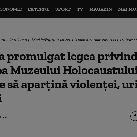
CONOMIE
EXTERNE
SPORT
TV
MAGAZIN
MAI MU
romulgat legea privind înființarea Muzeului Holocaustului: Viitorul nu trebuie să 
a promulgat legea privin
ea Muzeului Holocaustului
 să aparțină violenței, uri
i
7:52