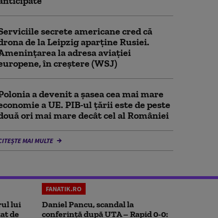
anticipate
Serviciile secrete americane cred că
drona de la Leipzig aparține Rusiei.
Amenințarea la adresa aviației
europene, în creștere (WSJ)
Polonia a devenit a șasea cea mai mare
economie a UE. PIB-ul țării este de peste
două ori mai mare decât cel al României
CITEȘTE MAI MULTE
FANATIK.RO
ul lui
Daniel Pancu, scandal la
at de
conferință după UTA – Rapid 0-0: