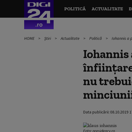
POLITICĂ
ACTUALITATE
E
HOME
Știri
Actualitate
Politică
Iohannis a p
Iohannis 
înființar
nu trebuie
minciuni
Data publicării:
08.10.2019 1
Foto: presidency.ro