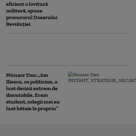
eficient o lovitură
militară, spune
procurorul Dosarului
Revoluției
Decizia luată de Rusia privind acordul
militar semnat cu România în mandatul
lui Ion Iliescu și al lui Boris Elțîn
Nicușor Dan: „Ion
Iliescu, ca politician, a
luat decizii extrem de
discutabile. Eram
student, colegii mei au
luat bătaie la propriu”