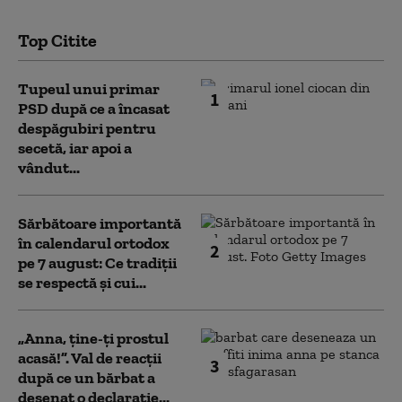
Top Citite
Tupeul unui primar
1
PSD după ce a încasat
despăgubiri pentru
secetă, iar apoi a
vândut...
Sărbătoare importantă
în calendarul ortodox
2
pe 7 august: Ce tradiții
se respectă și cui...
„Anna, ţine-ţi prostul
acasă!”. Val de reacții
3
după ce un bărbat a
desenat o declarație...