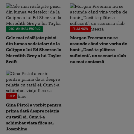
DIGI ANIMAL WORLD
FILM NOW
Cele mai răsfățate pisici
Morgan Freeman nu se
din lumea vedetelor: de la
ascunde când vine vorba de
Calippo a lui Ed Sheeran la
bani: „Dacă te plătesc
Meredith Grey a lui Taylor
suficient”, un scenariu slab
Swift
nu mai contează
UTV
Gina Pistol a vorbit pentru
prima dată despre relația
cu tatăl ei. Cum i-a
schimbat viața fiica sa,
Josephine