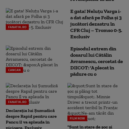
E gata! Neluțu Varga i-
a dat afară pe Folha și 3
jucători dezastru în
FANATIK.RO
CFR Cluj – Tromso 0-5.
Exclusiv
Episodul extrem din
dosarul lui Cătălin
Avramescu, cercetat de
DIICOT: 'A plecat în
CANCAN
pădure cu o
FANATIK.RO
Declarația lui Șumudică
despre Rapid pentru care
FILM NOW
Pancu îl va aplauda în
"Sunt în stare de șoc și
picioare. Exclusiv