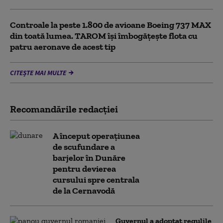
Controale la peste 1.800 de avioane Boeing 737 MAX
din toată lumea. TAROM își îmbogățește flota cu
patru aeronave de acest tip
CITEȘTE MAI MULTE
Recomandările redacţiei
A început operațiunea
de scufundare a
barjelor în Dunăre
pentru devierea
cursului spre centrala
de la Cernavodă
Guvernul a adoptat regulile