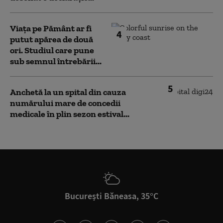
Viața pe Pământ ar fi
4
putut apărea de două
ori. Studiul care pune
sub semnul întrebării...
5
Anchetă la un spital din cauza
numărului mare de concedii
medicale în plin sezon estival...
București Băneasa, 35°C