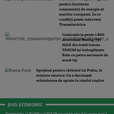
pentru limitarea
consumului de energie al
marilor companii. În ce
condiții poate interveni
Transelectrica
Controale la peste 1.800
de avioane Boeing 737
MAX din toată lumea.
TAROM își îmbogățește
flota cu patru aeronave de
acest tip
Sprijinul pentru războiul lui Putin, la
minime istorice: Ce a declanșat
schimbarea de opinie în rândul rușilor
DIGI ECONOMIC
Rovinieta și TollRo: CNAIR anunță când începe noul