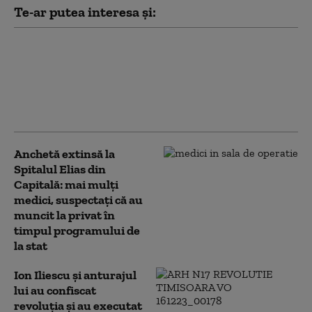
Te-ar putea interesa și:
Dosarul Mineriadei se
întoarce la Parchetul
Militar. Decizie în cazul
lui Ion Iliescu și Petre
Roman
Anchetă extinsă la
Spitalul Elias din
Capitală: mai mulți
medici, suspectați că au
muncit la privat în
timpul programului de
la stat
Ion Iliescu și anturajul
lui au confiscat
revoluția și au executat