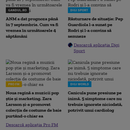
GANDUL.RO
DIGI SPORT
ANM a dat prognoza până
Răsturnare de situație: Pep
în 7 septembrie. Cum va fi
Guardiola l-a sunat pe
vremea în următoarele 4
Rodri și l-a convins să
săptămâni
semneze
Descarcă aplicația Digi
Sport
PRO FM
DIGI WORLD
Noua regină a muzicii pop
Canicula pune presiune pe
știe și marketing. Zara
inimă. 5 simptome care nu
Larsson și-a promovat
trebuie ignorate niciodată,
colecția de costume de baie
potrivit unui cardiolog
purtând-o chiar ea
Descarcă aplicația Pro FM