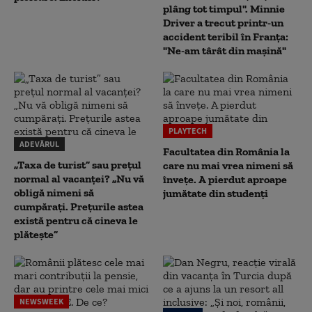
plâng tot timpul". Minnie
Driver a trecut printr-un
accident teribil în Franța:
"Ne-am târât din mașină"
PLAYTECH
ADEVĂRUL
Facultatea din România la
„Taxa de turist” sau prețul
care nu mai vrea nimeni să
normal al vacanței? „Nu vă
înveţe. A pierdut aproape
obligă nimeni să
jumătate din studenţi
cumpărați. Prețurile astea
există pentru că cineva le
plătește”
NEWSWEEK