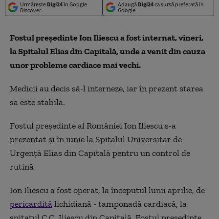
Urmărește
Digi24
în Google
Adaugă
Digi24
ca sursă preferată în
Discover
Google
Fostul președinte Ion Iliescu a fost internat, vineri,
la Spitalul Elias din Capitală, unde a venit din cauza
unor probleme cardiace mai vechi.
Medicii au decis să-l interneze, iar în prezent starea
sa este stabilă.
Fostul președinte al României Ion Iliescu s-a
prezentat și în iunie la Spitalul Universitar de
Urgență Elias din Capitală pentru un control de
rutină
Ion Iliescu a fost operat, la începutul lunii aprilie, de
pericardită
lichidiană - tamponadă cardiacă, la
spitatul C.C. Iliescu din Capitală. Fostul preşedinte