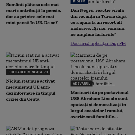
DIGI FM
Românii plătesc cele mai
Dan Negru, reacție virală
mari contribuții la pensie,
din vacanța în Turcia după
dar au printre cele mai
ce a ajuns la un resort all
mici pensii în UE. De ce?
inclusive: „Și noi, românii,
ne umplem farfuriile”
Descarcă aplicația Digi FM
EDITIADEDIMINEATA.RO
Niciun stat nu a activat
ADEVARUL
mecanismul UE anti-
Marinarii de pe portavionul
dezinformare în timpul
USS Abraham Lincoln sunt
crizei din Ceuta
epuizați și demoralizați în
largul coastelor Iranului,
avertizează familiile...