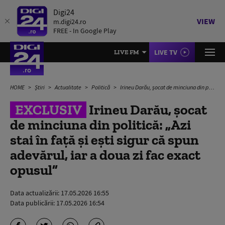
Digi24
VIEW
m.digi24.ro
FREE - In Google Play
LIVE TV
LIVE FM
HOME
Știri
Actualitate
Politică
Irineu Darău, șocat de minciuna din politică: „Azi stai în față și ești sigur că spun adevărul, iar a doua zi fac exact opusul”
EXCLUSIV
Irineu Darău, șocat
de minciuna din politică: „Azi
stai în față și ești sigur că spun
adevărul, iar a doua zi fac exact
opusul”
Data actualizării:
17.05.2026 16:55
Data publicării:
17.05.2026 16:54