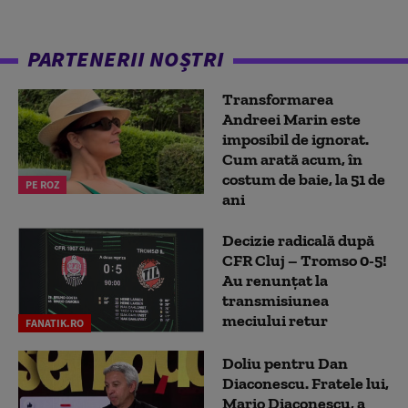
PARTENERII NOȘTRI
Transformarea
Andreei Marin este
imposibil de ignorat.
Cum arată acum, în
costum de baie, la 51 de
PE ROZ
ani
Decizie radicală după
CFR Cluj – Tromso 0-5!
Au renunțat la
transmisiunea
meciului retur
FANATIK.RO
Doliu pentru Dan
Diaconescu. Fratele lui,
Mario Diaconescu, a