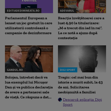
EDITIADEDIMINEATA.RO
ADEVARUL
Parlamentul European a
Reacția învățătoarei care a
lansat un joc gratuit în care
luat 4,90 la titularizare:
utilizatorii controlează o
„M-a trecut din iad în rai”.
campanie de dezinformare
La ce notă a ajuns după
contestație
GANDUL.RO
DIGI SPORT
Bolojan, întrebat dacă va
Tragic: cel mai bun din
lua exemplul lui Nicușor
istorie a murit subit, la 43
Dan și va publica declarația
de ani. Solicitarea
de avere a partenerei sale
neobișnuită a familiei
de viață. Ce răspuns a dat...
Descarcă aplicația Digi
Sport