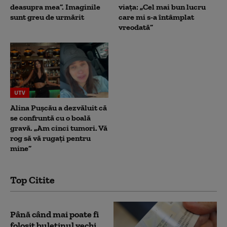
deasupra mea”. Imaginile
viața: „Cel mai bun lucru
sunt greu de urmărit
care mi s-a întâmplat
vreodată”
UTV
Alina Pușcău a dezvăluit că
se confruntă cu o boală
gravă. „Am cinci tumori. Vă
rog să vă rugați pentru
mine”
Top Citite
Până când mai poate fi
folosit buletinul vechi.