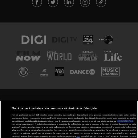
TERMENI ȘI CONDIȚII
POLITICA DE CONFIDENȚIALITATE
Nouă ne pasă ca datele tale personale să rămână confidențiale
Noi și partenerii noștri
30
stocăm și/sau accesăm informații pe dispozitivul dvs., precum identificatorii cookie unici pentru
prelucrarea datelor cu caracter personal. Puteți accepta sau gestiona alegerile dvs. făcând clic mai jos sau în orice moment, pe pagina
ABONARE DIGI TV
cu politica de confidențialitate. Aceste alegeri vor fi raportate partenerilor noștri și nu vă vor afecta navigarea.
Mai multe detalii
Noi si partenerii nostri (retelele de socializare si agentiile de publicitate partenere, precum si furnizorii nostri de servicii de date
analitice) prelucram date pentru a permite website-ului sa functioneze, pentru a personaliza continutul si anunturile publicitare
GESTIONAȚI PREFERINȚELE
afisate in functie de interesele si/sau profilul dvs., pentru a va oferi functionalitati aferente retelelor de socializare si pentru a analiza
traficul pe website. Beneficiati de drepturile prevazute de art. 15-22 din GDPR in legatura cu prelucrarea datelor cu caracter
personal. Aceste drepturi pot fi exercitate prin modalitatea indicata
aici
. Prin click pe “ACCEPT TOATE”, acceptati folosirea tuturor