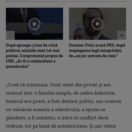
of
50
minutes,
28
seconds
După aproape 3 luni de criză
Dominic Fritz acuză PSD, după
politică, soluțiile sunt tot mai
respingerea legii integrității,
puține. Compromisul propus de
de „un joc extrem de cinic”
USR. „Ar fi o continuitate a
premierului”
„Cred că minciuna. Sunt venit din privat şi am
crescut într-o familie simplă, de cadre didactice,
bunicul era preot, a fost deţinut politic, am crescut
cu valoarea aceasta a adevărului, a spune ce
gândeşti, a fi autentic, a intra în conflict dacă
trebuie, tot pe bază de autenticitate. Şi am văzut