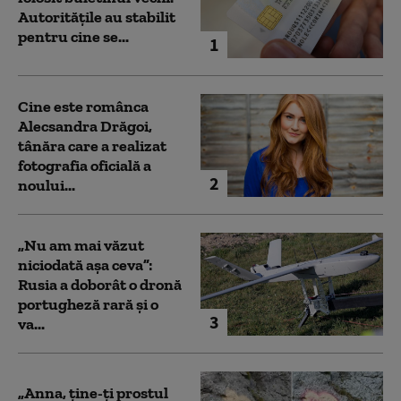
Autoritățile au stabilit
pentru cine se...
1
Cine este românca
Alecsandra Drăgoi,
tânăra care a realizat
fotografia oficială a
2
noului...
„Nu am mai văzut
niciodată așa ceva”:
Rusia a doborât o dronă
portugheză rară și o
3
va...
„Anna, ţine-ţi prostul