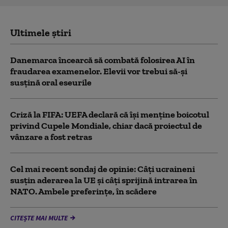
Ultimele știri
Danemarca încearcă să combată folosirea AI în
fraudarea examenelor. Elevii vor trebui să-şi
susţină oral eseurile
Criză la FIFA: UEFA declară că îşi menţine boicotul
privind Cupele Mondiale, chiar dacă proiectul de
vânzare a fost retras
Cel mai recent sondaj de opinie: Câți ucraineni
susțin aderarea la UE și câți sprijină intrarea în
NATO. Ambele preferințe, în scădere
CITEȘTE MAI MULTE