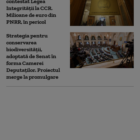
contestat Legea
Integrității la CCR.
Milioane de euro din
PNRR, în pericol
Strategia pentru
conservarea
biodiversității,
adoptată de Senat în
forma Camerei
Deputaților. Proiectul
merge la promulgare
Noua Lege a
Integrității a trecut de
votul Parlamentului.
Ceartă pe averile
partenerilor: „Cu
amantele nu sunt
relații ca între soți”