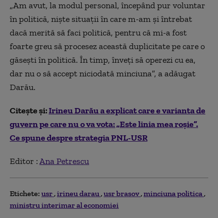
„Am avut, la modul personal, începând pur voluntar
în politică, nişte situaţii în care m-am şi întrebat
dacă merită să faci politică, pentru că mi-a fost
foarte greu să procesez această duplicitate pe care o
găseşti în politică. În timp, înveţi să operezi cu ea,
dar nu o să accept niciodată minciuna”, a adăugat
Darău.
Citește și:
Irineu Darău a explicat care e varianta de
guvern pe care nu o va vota: „Este linia mea roșie”.
Ce spune despre strategia PNL-USR
Editor :
Ana Petrescu
Etichete:
usr
irineu darau
usr brasov
minciuna politica
ministru interimar al economiei