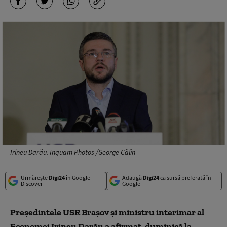
Irineu Darău. Inquam Photos /George Călin
Urmărește
Digi24
în Google
Adaugă
Digi24
ca sursă preferată în
Discover
Google
Președintele USR Brașov și ministru interimar al
Economei Irineu Darău a afirmat, duminică la