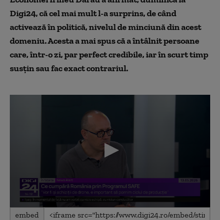
Digi24, că cel mai mult l-a surprins, de când
activează în politică, nivelul de minciună din acest
domeniu. Acesta a mai spus că a întâlnit persoane
care, într-o zi, par perfect credibile, iar în scurt timp
susțin sau fac exact contrariul.
0
embed
seconds