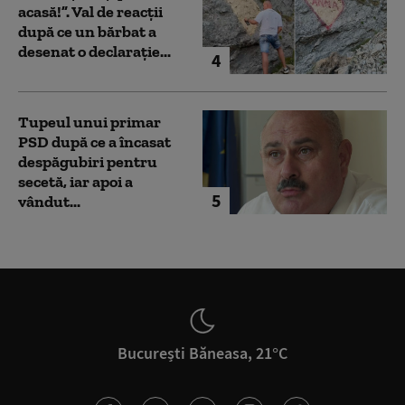
acasă!”. Val de reacții
după ce un bărbat a
desenat o declarație...
4
Tupeul unui primar
PSD după ce a încasat
despăgubiri pentru
secetă, iar apoi a
5
vândut...
București Băneasa, 21°C