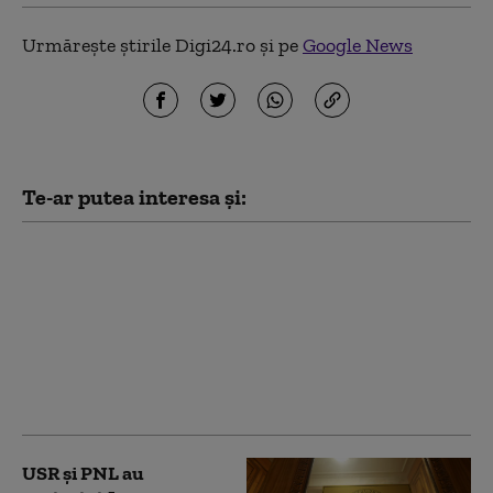
Urmărește știrile Digi24.ro și pe
Google News
Te-ar putea interesa și:
PSD acuză PNL şi USR
că au blocat 771
milioane euro pentru
a-l proteja pe Dominic
Fritz, după contestarea
Legii Integrității la
CCR
USR și PNL au