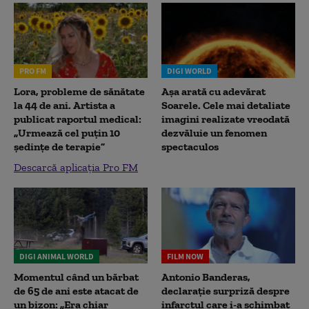
PRO FM
DIGI WORLD
Lora, probleme de sănătate
Așa arată cu adevărat
la 44 de ani. Artista a
Soarele. Cele mai detaliate
publicat raportul medical:
imagini realizate vreodată
„Urmează cel puțin 10
dezvăluie un fenomen
ședințe de terapie”
spectaculos
Descarcă aplicația Pro FM
DIGI ANIMAL WORLD
FILM NOW
Momentul când un bărbat
Antonio Banderas,
de 65 de ani este atacat de
declarație surpriză despre
un bizon: „Era chiar
infarctul care i-a schimbat