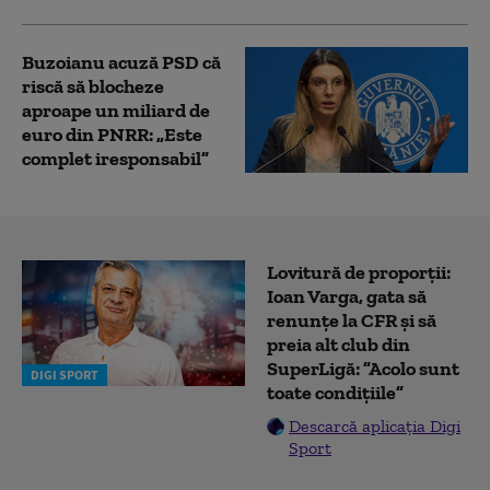
Buzoianu acuză PSD că
riscă să blocheze
aproape un miliard de
euro din PNRR: „Este
complet iresponsabil”
Lovitură de proporții:
Ioan Varga, gata să
renunțe la CFR și să
preia alt club din
SuperLigă: ”Acolo sunt
DIGI SPORT
toate condițiile”
Descarcă aplicația Digi
Sport