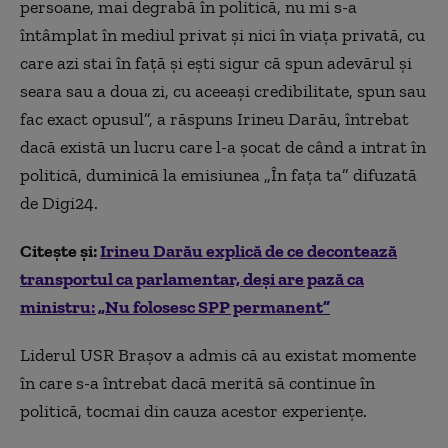
persoane, mai degrabă în politică, nu mi s-a
întâmplat în mediul privat şi nici în viaţa privată, cu
care azi stai în faţă şi eşti sigur că spun adevărul şi
seara sau a doua zi, cu aceeaşi credibilitate, spun sau
fac exact opusul”, a răspuns Irineu Darău, întrebat
dacă există un lucru care l-a șocat de când a intrat în
politică, duminică la emisiunea „În fața ta” difuzată
de Digi24.
Citește și:
Irineu Darău explică de ce decontează
transportul ca parlamentar, deși are pază ca
ministru: „Nu folosesc SPP permanent”
Liderul USR Brașov a admis că au existat momente
în care s-a întrebat dacă merită să continue în
politică, tocmai din cauza acestor experiențe.