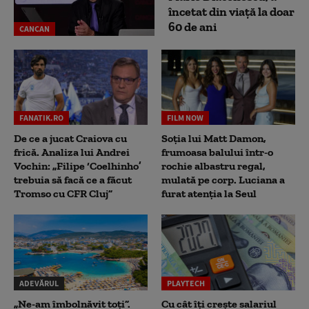
încetat din viață la doar
60 de ani
CANCAN
FANATIK.RO
FILM NOW
De ce a jucat Craiova cu
Soția lui Matt Damon,
frică. Analiza lui Andrei
frumoasa balului într-o
Vochin: „Filipe ‘Coelhinho’
rochie albastru regal,
trebuia să facă ce a făcut
mulată pe corp. Luciana a
Tromso cu CFR Cluj”
furat atenția la Seul
ADEVĂRUL
PLAYTECH
„Ne-am îmbolnăvit toți”.
Cu cât îți crește salariul