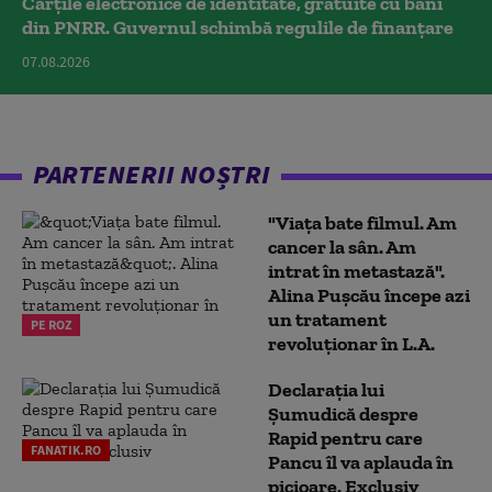
Cărțile electronice de identitate, gratuite cu bani
din PNRR. Guvernul schimbă regulile de finanțare
07.08.2026
PARTENERII NOȘTRI
"Viața bate filmul. Am
cancer la sân. Am
intrat în metastază".
Alina Pușcău începe azi
un tratament
PE ROZ
revoluționar în L.A.
Declarația lui
Șumudică despre
Rapid pentru care
FANATIK.RO
Pancu îl va aplauda în
picioare. Exclusiv