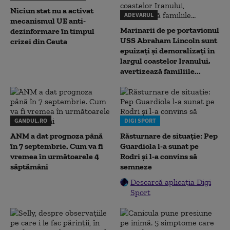
Niciun stat nu a activat
ADEVARUL
mecanismul UE anti-
Marinarii de pe portavionul
dezinformare în timpul
USS Abraham Lincoln sunt
crizei din Ceuta
epuizați și demoralizați în
largul coastelor Iranului,
avertizează familiile...
GANDUL.RO
DIGI SPORT
ANM a dat prognoza până
Răsturnare de situație: Pep
în 7 septembrie. Cum va fi
Guardiola l-a sunat pe
vremea în următoarele 4
Rodri și l-a convins să
săptămâni
semneze
Descarcă aplicația Digi
Sport