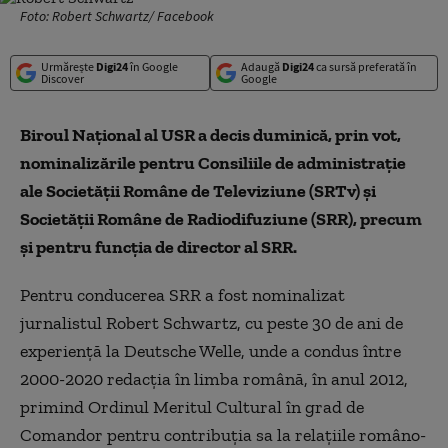
Foto: Robert Schwartz/ Facebook
Urmărește
Digi24
în Google
Adaugă
Digi24
ca sursă preferată în
Discover
Google
Biroul Naţional al USR a decis duminică, prin vot,
nominalizările pentru Consiliile de administraţie
ale Societăţii Române de Televiziune (SRTv) şi
Societăţii Române de Radiodifuziune (SRR), precum
şi pentru funcţia de director al SRR.
Pentru conducerea SRR a fost nominalizat
jurnalistul Robert Schwartz, cu peste 30 de ani de
experienţă la Deutsche Welle, unde a condus între
2000-2020 redacţia în limba română, în anul 2012,
primind Ordinul Meritul Cultural în grad de
Comandor pentru contribuţia sa la relaţiile româno-