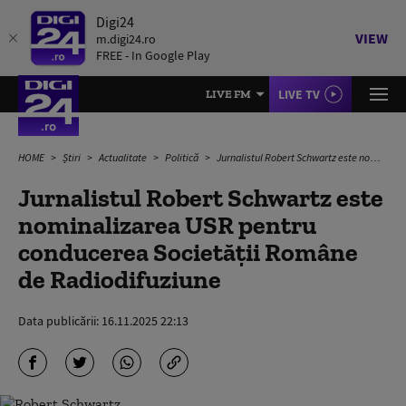
Digi24
VIEW
m.digi24.ro
FREE - In Google Play
LIVE TV
LIVE FM
HOME
Știri
Actualitate
Politică
Jurnalistul Robert Schwartz este nominalizarea USR pentru conducerea Societăţii Române de Radiodifuziune
Jurnalistul Robert Schwartz este
nominalizarea USR pentru
conducerea Societăţii Române
de Radiodifuziune
Data publicării:
16.11.2025 22:13