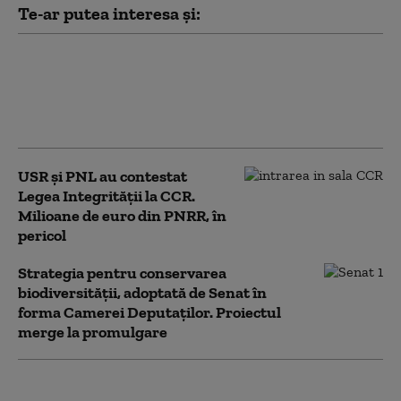
Te-ar putea interesa și:
PSD acuză PNL şi USR că au blocat
771 milioane euro pentru a-l proteja
pe Dominic Fritz, după contestarea
Legii Integrității la CCR
USR și PNL au contestat
Legea Integrității la CCR.
Milioane de euro din PNRR, în
pericol
Strategia pentru conservarea
biodiversității, adoptată de Senat în
forma Camerei Deputaților. Proiectul
merge la promulgare
Noua Lege a