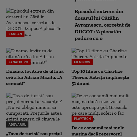
Episodul extrem din
dosarul lui Cătălin
Avramescu, cercetat de
DIICOT: 'A plecat în
CANCAN
pădure cu o
FANATIK.RO
FILM NOW
Dinamo, lovitura de ultimă
Top 10 filme cu Charlize
oră a lui Adrian Mazilu. „A
Theron. Actrița împlinește
semnat!”
51 de ani
PLAYTECH
ADEVĂRUL
De ce consumă mai mult
„Taxa de turist” sau prețul
mașina dacă rezervorul