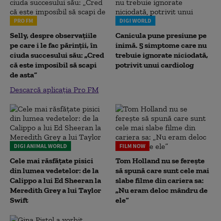
PRO FM
DIGI WORLD
Selly, despre observațiile
Canicula pune presiune pe
pe care i le fac părinții, în
inimă. 5 simptome care nu
ciuda succesului său: „Cred
trebuie ignorate niciodată,
că este imposibil să scapi
potrivit unui cardiolog
de asta”
Descarcă aplicația Pro FM
DIGI ANIMAL WORLD
FILM NOW
Cele mai răsfățate pisici
Tom Holland nu se ferește
din lumea vedetelor: de la
să spună care sunt cele mai
Calippo a lui Ed Sheeran la
slabe filme din cariera sa:
Meredith Grey a lui Taylor
„Nu eram deloc mândru de
Swift
ele”