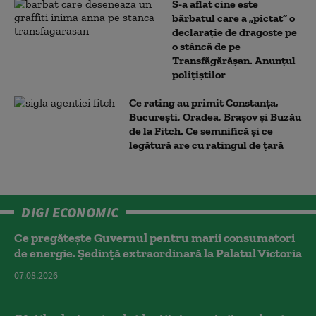
S-a aflat cine este
bărbatul care a „pictat” o
declarație de dragoste pe
o stâncă de pe
Transfăgărășan. Anunțul
polițiștilor
Ce rating au primit Constanța,
București, Oradea, Brașov și Buzău
de la Fitch. Ce semnifică și ce
legătură are cu ratingul de țară
DIGI ECONOMIC
Ce pregătește Guvernul pentru marii consumatori
de energie. Ședință extraordinară la Palatul Victoria
07.08.2026