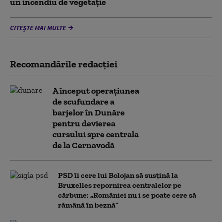
un incendiu de vegetaţie
CITEȘTE MAI MULTE
Recomandările redacţiei
A început operațiunea
de scufundare a
barjelor în Dunăre
pentru devierea
cursului spre centrala
de la Cernavodă
PSD îi cere lui Bolojan să susțină la
Bruxelles repornirea centralelor pe
cărbune: „României nu i se poate cere să
rămână în beznă”