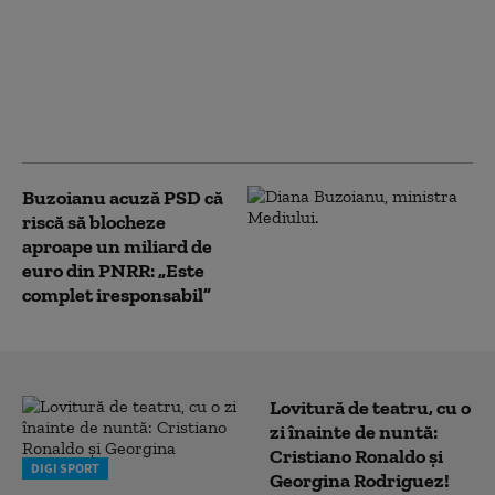
Integrității a trecut de
votul Parlamentului.
Ceartă pe averile
partenerilor: „Cu
amantele nu sunt
relații ca între soți”
Buzoianu acuză PSD că
riscă să blocheze
aproape un miliard de
euro din PNRR: „Este
complet iresponsabil”
Lovitură de teatru, cu o
zi înainte de nuntă:
Cristiano Ronaldo și
DIGI SPORT
Georgina Rodriguez!