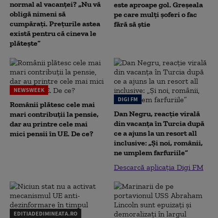
normal al vacanței? „Nu vă
este aproape gol. Greșeala
obligă nimeni să
pe care mulți șoferi o fac
cumpărați. Prețurile astea
fără să știe
există pentru că cineva le
plătește”
NEWSWEEK
DIGI FM
Românii plătesc cele mai
Dan Negru, reacție virală
mari contribuții la pensie,
din vacanța în Turcia după
dar au printre cele mai
ce a ajuns la un resort all
mici pensii în UE. De ce?
inclusive: „Și noi, românii,
ne umplem farfuriile”
Descarcă aplicația Digi FM
EDITIADEDIMINEATA.RO