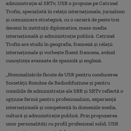
administraţie al SRTv, USR o propune pe Catrinel
Trofin, specialistă în relaţii internaţionale, jurnalism
şi comunicare strategică, cu o carieră de peste trei
decenii în instituţii diplomatice, mass-media
internaţională şi administraţie publică. Catrinel
Trofin are studii în geografie, franceză şi relaţii
internaţionale şi vorbeşte fluent franceza, având
cunoştinţe avansate de spaniolă şi engleză.
„Nominalizările făcute de USR pentru conducerea
Societăţii Române de Radiodifuziune şi pentru
consiliile de administraţie ale SRR şi SRTv reflectă o
opţiune fermă pentru profesionalism, experienţă
internaţională şi competenţă în domeniile media,
cultură şi administraţie publică. Prin propunerea
unor personalităţi cu profil profesional solid, USR