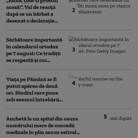
„Anna, ţine-ţi prostul
acasă!”. Val de reacții
2
după ce un bărbat a
desenat o declarație...
Sărbătoare importantă
în calendarul ortodox
3
pe 7 august: Ce tradiții
se respectă și cui...
Viața pe Pământ ar fi
4
putut apărea de două
ori. Studiul care pune
sub semnul întrebării...
5
Anchetă la un spital din cauza
numărului mare de concedii
medicale în plin sezon estival...