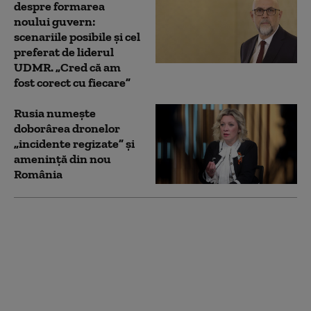
despre formarea
noului guvern:
scenariile posibile și cel
preferat de liderul
UDMR. „Cred că am
fost corect cu fiecare”
Rusia numește
doborârea dronelor
„incidente regizate” și
amenință din nou
România
Liderul UDMR
îndeamnă liderii
politici să pună
„picioarele în găleata
cu apă rece”: August e
după colț și nu avem
guvern. Ce așteptăm?