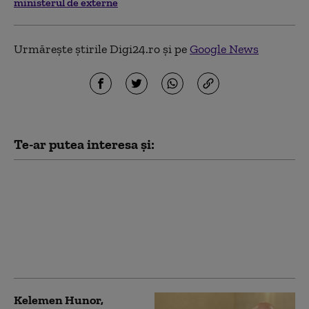
ministerul de externe
Urmărește știrile Digi24.ro și pe
Google News
Te-ar putea interesa și:
Ministerul de Externe
de la București face
precizări în legătură cu
românca arestată în
Germania pentru
spionaj
Kelemen Hunor,