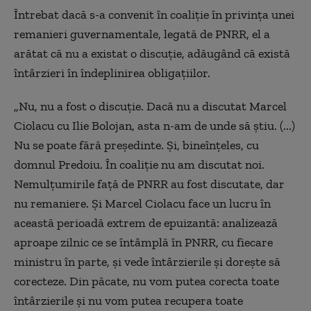
Întrebat dacă s-a convenit în coaliţie în privinţa unei
remanieri guvernamentale, legată de PNRR, el a
arătat că nu a existat o discuţie, adăugând că există
întârzieri în îndeplinirea obligaţiilor.
„Nu, nu a fost o discuţie. Dacă nu a discutat Marcel
Ciolacu cu Ilie Bolojan, asta n-am de unde să ştiu. (...)
Nu se poate fără preşedinte. Şi, bineînţeles, cu
domnul Predoiu. În coaliţie nu am discutat noi.
Nemulţumirile faţă de PNRR au fost discutate, dar
nu remaniere. Şi Marcel Ciolacu face un lucru în
această perioadă extrem de epuizantă: analizează
aproape zilnic ce se întâmplă în PNRR, cu fiecare
ministru în parte, şi vede întârzierile şi doreşte să
corecteze. Din păcate, nu vom putea corecta toate
întârzierile şi nu vom putea recupera toate