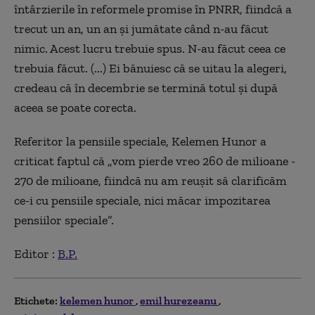
întârzierile în reformele promise în PNRR, fiindcă a
trecut un an, un an şi jumătate când n-au făcut
nimic. Acest lucru trebuie spus. N-au făcut ceea ce
trebuia făcut. (...) Ei bănuiesc că se uitau la alegeri,
credeau că în decembrie se termină totul şi după
aceea se poate corecta.
Referitor la pensiile speciale, Kelemen Hunor a
criticat faptul că „vom pierde vreo 260 de milioane -
270 de milioane, fiindcă nu am reuşit să clarificăm
ce-i cu pensiile speciale, nici măcar impozitarea
pensiilor speciale”.
Editor :
B.P.
Etichete:
kelemen hunor
emil hurezeanu