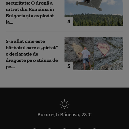
securitate: O dronă a
intrat din România în
Bulgaria şi a explodat
4
la...
S-a aflat cine este
bărbatul care a „pictat”
o declarație de
dragoste pe o stâncă de
5
pe...
București Băneasa, 28°C