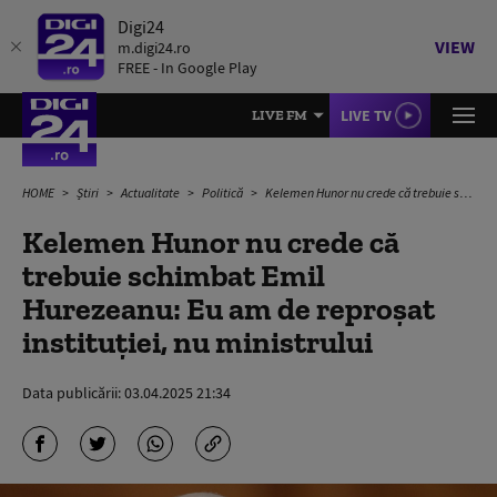
Digi24
VIEW
m.digi24.ro
FREE - In Google Play
LIVE TV
LIVE FM
HOME
Știri
Actualitate
Politică
Kelemen Hunor nu crede că trebuie schimbat Emil Hurezeanu: Eu am de reproşat instituţiei, nu ministrului
Kelemen Hunor nu crede că
trebuie schimbat Emil
Hurezeanu: Eu am de reproşat
instituţiei, nu ministrului
Data publicării:
03.04.2025 21:34