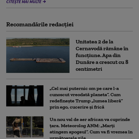
CITEȘTE MAI MULTE
Recomandările redacţiei
Unitatea 2 de la
Cernavodă rămâne în
funcțiune. Apa din
Dunăre a crescut cu 8
centimetri
„Cel mai puternic om pe care l-a
cunoscut vreodată planeta”. Cum
redefinește Trump „lumea liberă”
prin ego, cucerire și frică
Un nou val de aer african va cuprinde
țara. Meteorolog ANM: „Marți
atingem apogeul”. Cum va fi vremea în
următoarele zile