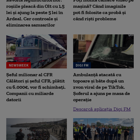
roșiile pleacă din Olt cu 1,5
mașină? Când imaginile
lei și ajung la peste 5 lei în
pot fi folosite ca probă și
Ardeal. Cer controale și
când riști probleme
eliminarea samsarilor
NEWSWEEK
DIGI FM
Șeful milionar al CFR
Ambulanță atacată cu
Călători și șeful CFR, plătit
topoare și bâte după un
cu 6.000€, vor fi schimbați.
zvon viral de pe TikTok.
Companii cu miliarde
Șoferul a ajuns pe masa de
datorii
operație
Descarcă aplicația Digi FM