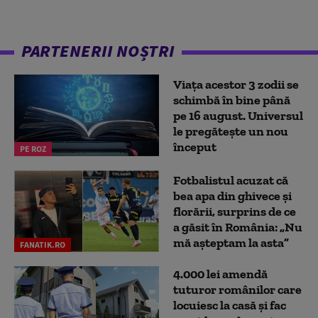
PARTENERII NOȘTRI
Viața acestor 3 zodii se
schimbă în bine până
pe 16 august. Universul
le pregătește un nou
început
PE ROZ
Fotbalistul acuzat că
bea apa din ghivece și
florării, surprins de ce
a găsit în România: „Nu
mă așteptam la asta”
FANATIK.RO
4.000 lei amendă
tuturor românilor care
locuiesc la casă și fac