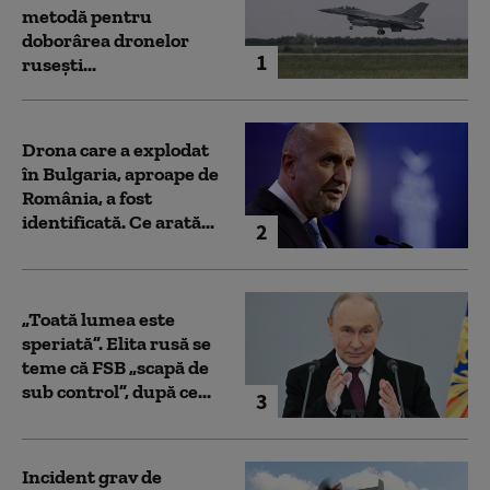
metodă pentru
doborârea dronelor
1
rusești...
Drona care a explodat
în Bulgaria, aproape de
România, a fost
identificată. Ce arată...
2
„Toată lumea este
speriată”. Elita rusă se
teme că FSB „scapă de
sub control”, după ce...
3
Incident grav de