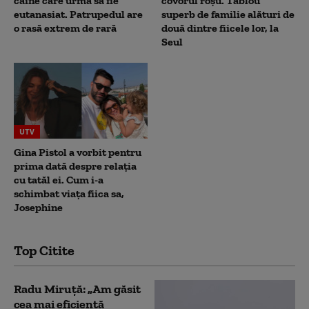
câine care urma sa fie
covorul roșu. Tablou
eutanasiat. Patrupedul are
superb de familie alături de
o rasă extrem de rară
două dintre fiicele lor, la
Seul
UTV
Gina Pistol a vorbit pentru
prima dată despre relația
cu tatăl ei. Cum i-a
schimbat viața fiica sa,
Josephine
Top Citite
Radu Miruță: „Am găsit
cea mai eficientă