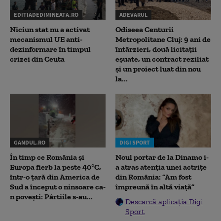
EDITIADEDIMINEATA.RO
ADEVARUL
Niciun stat nu a activat
Odiseea Centurii
mecanismul UE anti-
Metropolitane Cluj: 9 ani de
dezinformare în timpul
întârzieri, două licitații
crizei din Ceuta
eșuate, un contract reziliat
și un proiect luat din nou
la...
GANDUL.RO
DIGI SPORT
În timp ce România și
Noul portar de la Dinamo i-
Europa fierb la peste 40°C,
a atras atenția unei actrițe
într-o țară din America de
din România: ”Am fost
Sud a început o ninsoare ca-
împreună în altă viață”
n povești: Pârtiile s-au...
Descarcă aplicația Digi
Sport