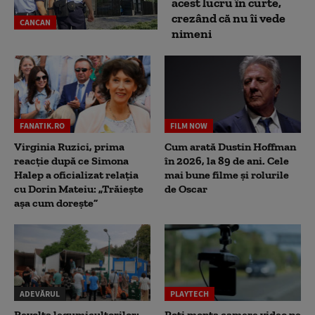
acest lucru în curte,
crezând că nu îi vede
CANCAN
nimeni
FANATIK.RO
FILM NOW
Virginia Ruzici, prima
Cum arată Dustin Hoffman
reacție după ce Simona
în 2026, la 89 de ani. Cele
Halep a oficializat relația
mai bune filme și rolurile
cu Dorin Mateiu: „Trăiește
de Oscar
așa cum dorește”
ADEVĂRUL
PLAYTECH
Revolta legumicultorilor:
Poți monta camere video pe