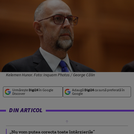
Kelemen Hunor. Foto: Inquam Photos / George Călin
Urmărește
Digi24
în Google
Adaugă
Digi24
ca sursă preferată în
Discover
Google
DIN ARTICOL
„Nu vom putea corecta toate întârzierile”