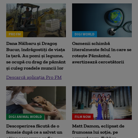
PRO FM
DIGI WORLD
Dana Nălbaru și Dragoș
Oamenii schimbă
Bucur, îndrăgostiți de viața
literalmente felul în care se
la țară. Au pomi și legume,
rotește Pământul,
se ocupă cu drag de pământ
avertizează cercetătorii
și culeg roadele muncii lor
Descarcă aplicația Pro FM
DIGI ANIMAL WORLD
FILM NOW
Descoperirea făcută de o
Matt Damon, eclipsat de
femeie după ce a salvat un
frumoasa lui soție, pe