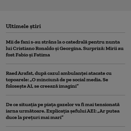
Ultimele știri
Mii de fani s-au strâns la o catedrală pentru nunta
lui Cristiano Ronaldo şi Georgina. Surpriză: Mirii au
fost Fabio şi Fatima
Raed Arafat, după cazul ambulanței atacate cu
topoarele: „O minciună de pe social media. Se
folosește AI, se creează imagini”
De ce situaţia pe piaţa gazelor va fi mai tensionată
iarna următoare. Explicația șefului AEI: „Ar putea
duce la preţuri mai mari”