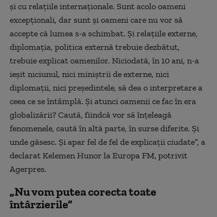
şi cu relaţiile internaţionale. Sunt acolo oameni
excepţionali, dar sunt şi oameni care nu vor să
accepte că lumea s-a schimbat. Şi relaţiile externe,
diplomaţia, politica externă trebuie dezbătut,
trebuie explicat oamenilor. Niciodată, în 10 ani, n-a
ieşit niciunul, nici miniştrii de externe, nici
diplomaţii, nici preşedintele, să dea o interpretare a
ceea ce se întâmplă. Şi atunci oamenii ce fac în era
globalizării? Caută, fiindcă vor să înţeleagă
fenomenele, caută în altă parte, în surse diferite. Şi
unde găsesc. Şi apar fel de fel de explicaţii ciudate”, a
declarat Kelemen Hunor la Europa FM, potrivit
Agerpres.
„Nu vom putea corecta toate
întârzierile”