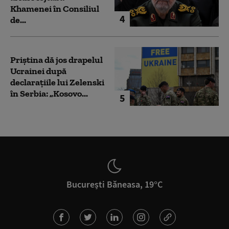
Khamenei în Consiliul
4
de...
Priștina dă jos drapelul
Ucrainei după
declarațiile lui Zelenski
în Serbia: „Kosovo...
5
București Băneasa, 19°C