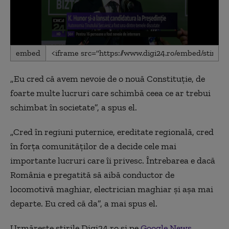
0
embed
seconds
of
33
„
Eu cred că avem nevoie de o nouă Constituție, de
seconds
foarte multe lucruri care schimbă ceea ce ar trebui
schimbat în societate”, a spus el.
„
Cred în regiuni puternice, ereditate regională, cred
în forța comunităților de a decide cele mai
importante lucruri care îi privesc. Întrebarea e dacă
România e pregatită să aibă conductor de
locomotivă maghiar, electrician maghiar și așa mai
departe. Eu cred că da”, a mai spus el.
Urmărește știrile Digi24.ro și pe
Google News