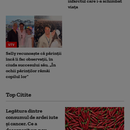
infarctul care i-a schimbat
viața
UTV
Selly recunoaște că părinții
încă îi fac observații, în
ciuda succesului său. „În
ochii părinților rămâi
copilul lor”
Top Citite
Legătura dintre
consumul de ardei iute
și cancer. Ce a