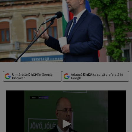
Urmărește
Digi24
în Google
Adaugă
Digi24
ca sursă preferată în
Discover
Google