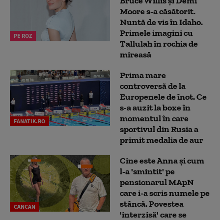
Bruce Willis și Demi
Moore s-a căsătorit.
Nuntă de vis în Idaho.
Primele imagini cu
PE ROZ
Tallulah în rochia de
mireasă
Prima mare
controversă de la
Europenele de înot. Ce
s-a auzit la boxe în
momentul în care
FANATIK.RO
sportivul din Rusia a
primit medalia de aur
Cine este Anna și cum
l-a 'smintit' pe
pensionarul MApN
care i-a scris numele pe
stâncă. Povestea
CANCAN
'interzisă' care se