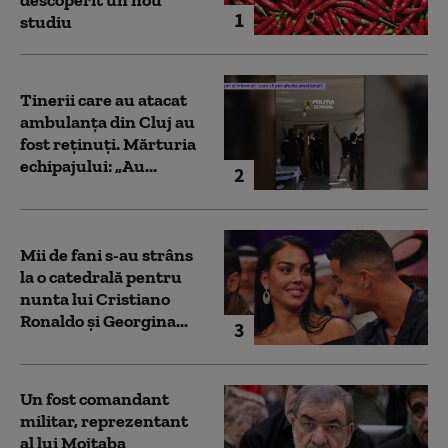
descoperit un nou
1
studiu
Tinerii care au atacat
ambulanța din Cluj au
fost reținuți. Mărturia
echipajului: „Au...
2
Mii de fani s-au strâns
la o catedrală pentru
nunta lui Cristiano
Ronaldo şi Georgina...
3
Un fost comandant
militar, reprezentant
al lui Mojtaba