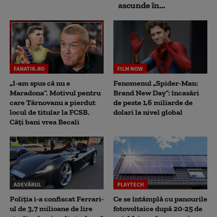
ascunde în...
FANATIK.RO
FILM NOW
„I-am spus că nu e
Fenomenul „Spider-Man:
Maradona”. Motivul pentru
Brand New Day”: încasări
care Târnovanu a pierdut
de peste 1,6 miliarde de
locul de titular la FCSB.
dolari la nivel global
Câți bani vrea Becali
ADEVĂRUL
PLAYTECH
Poliția i-a confiscat Ferrari-
Ce se întâmplă cu panourile
ul de 3,7 milioane de lire
fotovoltaice după 20-25 de