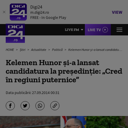
Digi24
VIEW
m.digi24.ro
FREE - In Google Play
LIVE TV
LIVE FM
HOME
Știri
Actualitate
Politică
Kelemen Hunor și-a lansat candidatura la președinție: „Cred în regiuni puternice”
Kelemen Hunor și-a lansat
candidatura la președinție: „Cred
în regiuni puternice”
Data publicării:
27.09.2014 00:31