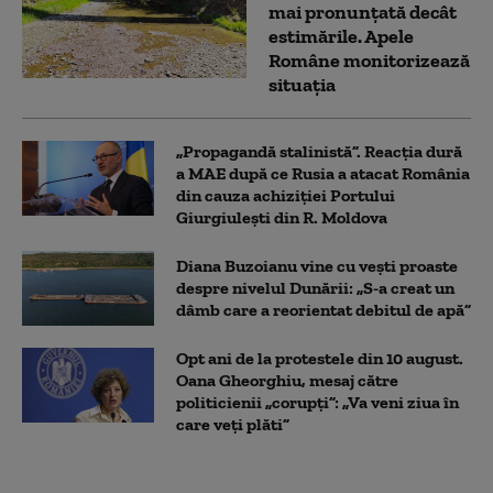
mai pronunțată decât
estimările. Apele
Române monitorizează
situația
„Propagandă stalinistă”. Reacția dură
a MAE după ce Rusia a atacat România
din cauza achiziției Portului
Giurgiulești din R. Moldova
Diana Buzoianu vine cu vești proaste
despre nivelul Dunării: „S-a creat un
dâmb care a reorientat debitul de apă”
Opt ani de la protestele din 10 august.
Oana Gheorghiu, mesaj către
politicienii „corupți”: „Va veni ziua în
care veţi plăti”