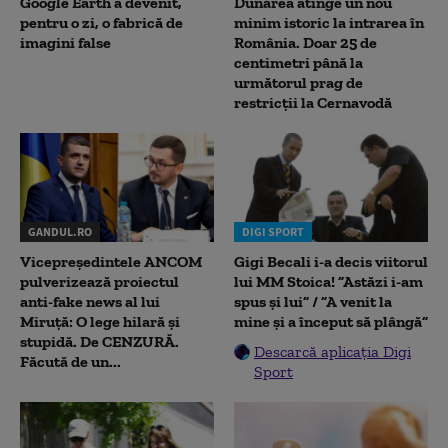
Google Earth a devenit,
Dunărea atinge un nou
pentru o zi, o fabrică de
minim istoric la intrarea în
imagini false
România. Doar 25 de
centimetri până la
următorul prag de
restricții la Cernavodă
GANDUL.RO
DIGI SPORT
Vicepreședintele ANCOM
Gigi Becali i-a decis viitorul
pulverizează proiectul
lui MM Stoica! ”Astăzi i-am
anti-fake news al lui
spus și lui” / ”A venit la
Miruță: O lege hilară și
mine și a început să plângă”
stupidă. De CENZURĂ.
Descarcă aplicația Digi
Făcută de un...
Sport