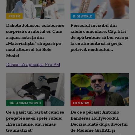
PRO FM
DIGI WORLD
Dakota Johnson, colaborare
Pericolul invizibil din
surpriză cu iubitul ei. Cum
zilele caniculare. Câți litri
a ajuns actrița din
de apă trebuie să bei vara și
„Materialiștii” să apară pe
la ce alimente să ai grijă,
noul album al lui Role
potrivit medicului...
Model
Descarcă aplicația Pro FM
DIGI ANIMAL WORLD
FILM NOW
Ce a găsit un bărbat când se
De ce a părăsit Antonio
pregătea să-și spele rufele:
Banderas Hollywoodul.
„Era în haine, am rămas
Decizia luată după divorțul
traumatizat”
de Melanie Griffith și