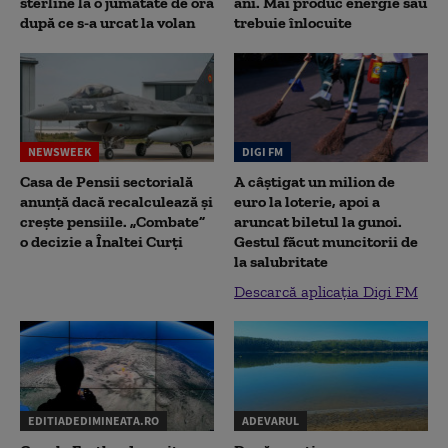
sterline la o jumătate de oră
ani. Mai produc energie sau
după ce s-a urcat la volan
trebuie înlocuite
NEWSWEEK
DIGI FM
Casa de Pensii sectorială
A câștigat un milion de
anunță dacă recalculează și
euro la loterie, apoi a
crește pensiile. „Combate”
aruncat biletul la gunoi.
o decizie a Înaltei Curți
Gestul făcut muncitorii de
la salubritate
Descarcă aplicația Digi FM
EDITIADEDIMINEATA.RO
ADEVARUL