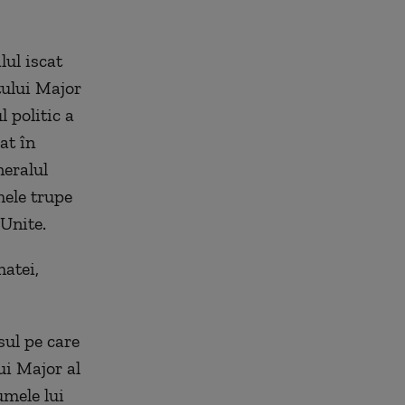
lul iscat
tului Major
l politic a
at în
neralul
mele trupe
 Unite.
atei,
sul pe care
ui Major al
umele lui