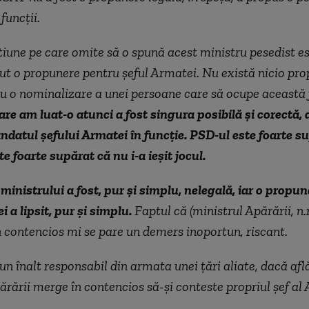
funcții.
iune pe care omite să o spună acest ministru pesedist es
vut o propunere pentru șeful Armatei. Nu există nicio pro
u o nominalizare a unei persoane care să ocupe această 
are am luat-o atunci a fost singura posibilă și corectă, 
datul șefului Armatei în funcție. PSD-ul este foarte su
e foarte supărat că nu i-a ieșit jocul.
ministrului a fost, pur și simplu, nelegală, iar o propu
 a lipsit, pur și simplu.
Faptul că (ministrul Apărării, n.r
 contencios mi se pare un demers inoportun, riscant.
un înalt responsabil din armata unei ţări aliate, dacă afl
ărării merge în contencios să-şi conteste propriul şef al