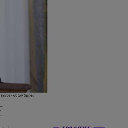
m Photos - Octav Ganea
e