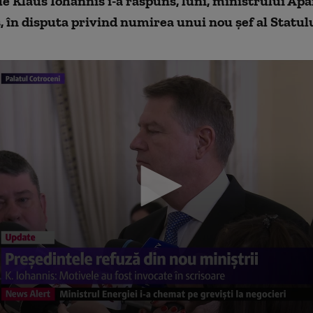
e Klaus Iohannis i-a răspuns, luni, ministrului Apăr
, în disputa privind numirea unui nou șef al Statul