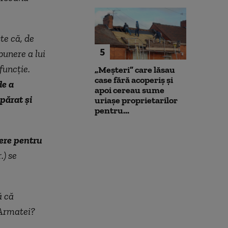
te că, de
5
punere a lui
funcție.
„Meșteri” care lăsau
case fără acoperiș și
de a
apoi cereau sume
părat și
uriașe proprietarilor
pentru...
nere pentru
.) se
ă că
 Armatei?