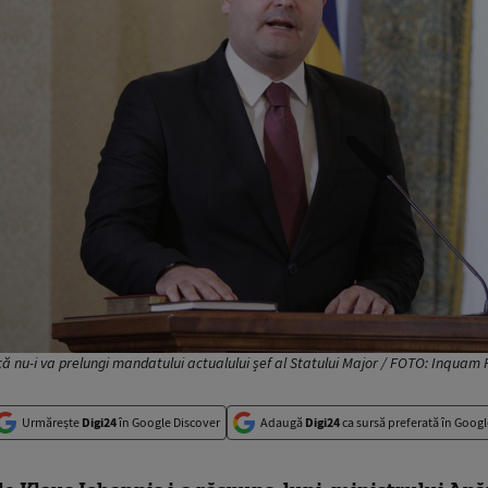
 că nu-i va prelungi mandatului actualului șef al Statului Major / FOTO: Inqua
Urmărește
Digi24
în Google Discover
Adaugă
Digi24
ca sursă preferată în Googl