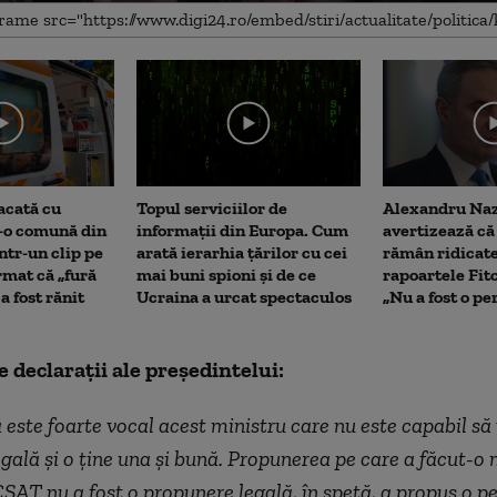
me
acată cu
Topul serviciilor de
Alexandru Na
r-o comună din
informații din Europa. Cum
avertizează că 
ntr-un clip pe
arată ierarhia țărilor cu cei
rămân ridicat
rmat că „fură
mai buni spioni și de ce
rapoartele Fit
 a fost rănit
Ucraina a urcat spectaculos
„Nu a fost o p
e declarații ale președintelui:
este foarte vocal acest ministru care nu este capabil să 
gală și o ține una și bună. Propunerea pe care a făcut-o 
CSAT nu a fost o propunere legală, în speță, a propus o 