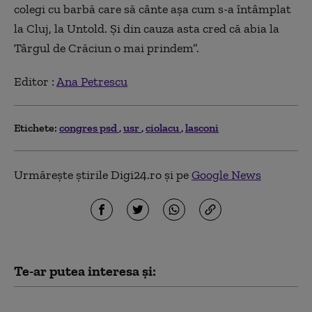
colegi cu barbă care să cânte așa cum s-a întâmplat
la Cluj, la Untold. Și din cauza asta cred că abia la
Târgul de Crăciun o mai prindem”.
Editor :
Ana Petrescu
Etichete:
congres psd
usr
ciolacu
lasconi
Urmărește știrile Digi24.ro și pe
Google News
Te-ar putea interesa și:
PSD acuză PNL şi USR