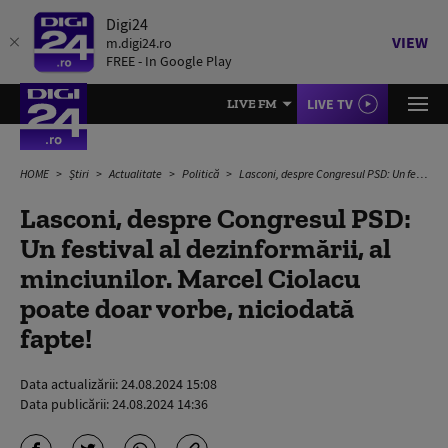
Digi24
VIEW
m.digi24.ro
FREE - In Google Play
LIVE TV
LIVE FM
HOME
Știri
Actualitate
Politică
Lasconi, despre Congresul PSD: Un festival al dezinformării, al minciunilor. Marcel Ciolacu poate doar vorbe, niciodată fapte!
Lasconi, despre Congresul PSD:
Un festival al dezinformării, al
minciunilor. Marcel Ciolacu
poate doar vorbe, niciodată
fapte!
Data actualizării:
24.08.2024 15:08
Data publicării:
24.08.2024 14:36