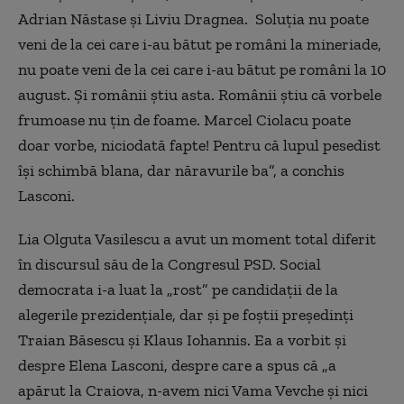
Adrian Năstase și Liviu Dragnea. Soluția nu poate
veni de la cei care i-au bătut pe români la mineriade,
nu poate veni de la cei care i-au bătut pe români la 10
august. Și românii știu asta. Românii știu că vorbele
frumoase nu țin de foame. Marcel Ciolacu poate
doar vorbe, niciodată fapte! Pentru că lupul pesedist
își schimbă blana, dar năravurile ba”, a conchis
Lasconi.
Lia Olguta Vasilescu a avut un moment total diferit
în discursul său de la Congresul PSD. Social
democrata i-a luat la „rost” pe candidații de la
alegerile prezidențiale, dar și pe foștii președinți
Traian Băsescu și Klaus Iohannis. Ea a vorbit și
despre Elena Lasconi, despre care a spus că „a
apărut la Craiova, n-avem nici Vama Vevche și nici