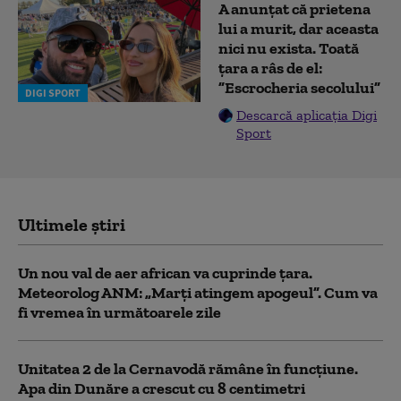
A anunțat că prietena
lui a murit, dar aceasta
nici nu exista. Toată
țara a râs de el:
”Escrocheria secolului”
DIGI SPORT
Descarcă aplicația Digi
Sport
Ultimele știri
Un nou val de aer african va cuprinde țara.
Meteorolog ANM: „Marți atingem apogeul”. Cum va
fi vremea în următoarele zile
Unitatea 2 de la Cernavodă rămâne în funcțiune.
Apa din Dunăre a crescut cu 8 centimetri