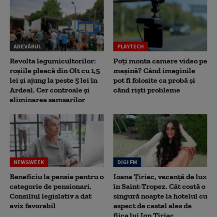
ADEVĂRUL
PLAYTECH
Revolta legumicultorilor:
Poți monta camere video pe
roșiile pleacă din Olt cu 1,5
mașină? Când imaginile
lei și ajung la peste 5 lei în
pot fi folosite ca probă și
Ardeal. Cer controale și
când riști probleme
eliminarea samsarilor
NEWSWEEK
DIGI FM
Beneficiu la pensie pentru o
Ioana Țiriac, vacanță de lux
categorie de pensionari.
în Saint-Tropez. Cât costă o
Consiliul legislativ a dat
singură noapte la hotelul cu
aviz favorabil
aspect de castel ales de
fiica lui Ion Țiriac