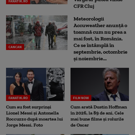
FANATIK.RO
CFR Cluj
Meteorologii
Accuweather anunță o
toamnă cum nu prea a
mai fost, în România.
Ce se întâmplă în
CANCAN
septembrie, octombrie
și noiembrie...
FANATIK.RO
FILM NOW
Cum au fost surprinși
Cum arată Dustin Hoffman
Lionel Messi și Antonella
în 2026, la 89 de ani. Cele
Roccuzzo după moartea lui
mai bune filme și rolurile
Jorge Messi. Foto
de Oscar