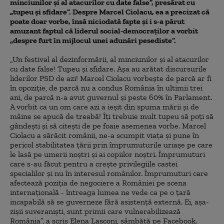
minciunilor și al atacurilor cu date false”, presărat cu
„tupeu și sfidare”. Despre Marcel Ciolacu, ea a precizat că
poate doar vorbe, însă niciodată fapte și i s-a părut
amuzant faptul că liderul social-democraților a vorbit
„despre furt în mijlocul unei adunări pesediste”.
„Un festival al dezinformării, al minciunilor și al atacurilor
cu date false! Tupeu și sfidare. Așa au arătat discursurile
liderilor PSD de azi! Marcel Ciolacu vorbește de parcă ar fi
în opoziție, de parcă nu a condus România în ultimii trei
ani, de parcă n-a avut guvernul și peste 60% în Parlament.
A vorbit ca un om care azi a ieșit din spuma mării și de
mâine se apucă de treabă! Îți trebuie mult tupeu să poți să
gândești și să citești de pe foaie asemenea vorbe. Marcel
Ciolacu a sărăcit românii, ne-a scumpit viața și pune în
pericol stabilitatea țării prin împrumuturile uriașe pe care
le lasă pe umerii noștri și ai copiilor noștri. Împrumuturi
care s-au făcut pentru a crește privilegiile castei
specialilor și nu în interesul românilor. Împrumuturi care
afectează poziția de negociere a României pe scena
internațională - întreaga lumea ne vede ca pe o țară
incapabilă să se guverneze fără asistență externă. Ei, așa-
zișii suveraniști, sunt primii care vulnerabilizează
România”, a scris Elena Lasconi, sâmbătă pe Facebook.