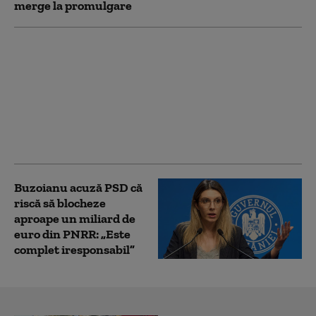
merge la promulgare
Noua Lege a
Integrității a trecut de
votul Parlamentului.
Ceartă pe averile
partenerilor: „Cu
amantele nu sunt
relații ca între soți”
Buzoianu acuză PSD că
riscă să blocheze
aproape un miliard de
euro din PNRR: „Este
complet iresponsabil”