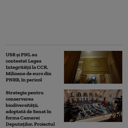
că au blocat 771
milioane euro pentru
a-l proteja pe Dominic
Fritz, după contestarea
Legii Integrității la
CCR
USR și PNL au
contestat Legea
Integrității la CCR.
Milioane de euro din
PNRR, în pericol
Strategia pentru
conservarea
biodiversității,
adoptată de Senat în
forma Camerei
Deputaților. Proiectul