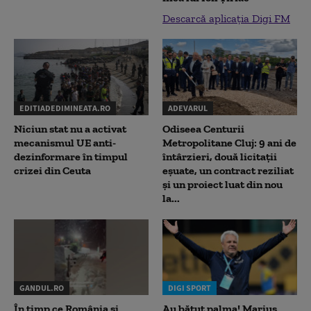
Descarcă aplicația Digi FM
EDITIADEDIMINEATA.RO
ADEVARUL
Niciun stat nu a activat
Odiseea Centurii
mecanismul UE anti-
Metropolitane Cluj: 9 ani de
dezinformare în timpul
întârzieri, două licitații
crizei din Ceuta
eșuate, un contract reziliat
și un proiect luat din nou
la...
GANDUL.RO
DIGI SPORT
În timp ce România și
Au bătut palma! Marius