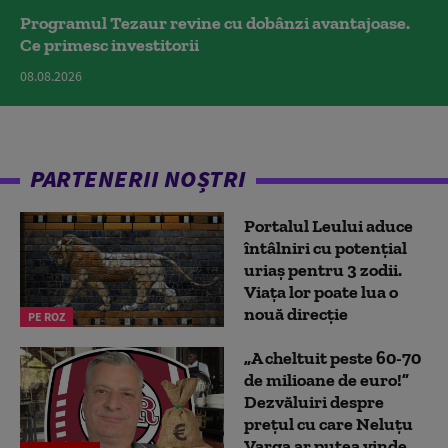
Programul Tezaur revine cu dobânzi avantajoase.
Ce primesc investitorii
08.08.2026
PARTENERII NOȘTRI
Portalul Leului aduce
întâlniri cu potențial
uriaș pentru 3 zodii.
Viața lor poate lua o
nouă direcție
PE ROZ
„A cheltuit peste 60-70
de milioane de euro!”
Dezvăluiri despre
prețul cu care Neluțu
Varga ar putea vinde