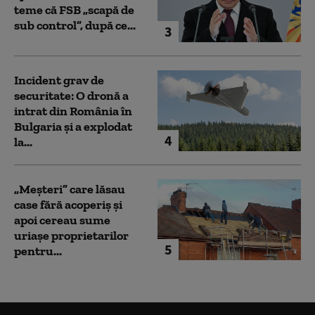
teme că FSB „scapă de
sub control”, după ce...
3
Incident grav de
securitate: O dronă a
intrat din România în
Bulgaria şi a explodat
4
la...
„Meșteri” care lăsau
case fără acoperiș și
apoi cereau sume
uriașe proprietarilor
5
pentru...