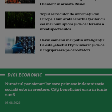
Occident în armata Rusiei
Topul serviciilor de informații din
Europa. Cum arată ierarhia țărilor cu
cei mai buni spioni și de ce Ucraina a
urcat spectaculos
Devin oamenii mai puțin inteligenți?
Ce este „efectul Flynn invers” și de ce
îi îngrijorează pe cercetători
DIGI ECONOMIC
Numărul pensionarilor care primesc indemnizaţie
socială este în creștere. Câți beneficiari erau în iunie
2026
08.08.2026