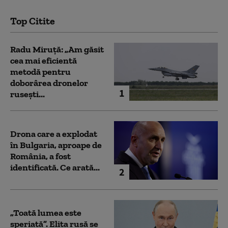
Top Citite
Radu Miruță: „Am găsit
cea mai eficientă
metodă pentru
doborârea dronelor
1
rusești...
Drona care a explodat
în Bulgaria, aproape de
România, a fost
identificată. Ce arată...
2
„Toată lumea este
speriată”. Elita rusă se