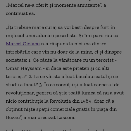
„Marcel ne-a oferit și momente amuzante”, a
continuat ea.
„Îți trebuie mare curaj să vorbești despre furt în
mijlocul unei adunări pesediste. Și îmi pare rău că
Marcel Ciolacu
n-a răspuns la niciuna dintre
întrebările care vin nu doar de la mine, ci și dinspre
societate: 1. Ce căuta la vânătoare cu un terorist -
Omar Hayssam - și dacă este prieten și cu alți
teroriști? 2. La ce vârstă a luat bacalaureatul și ce
studii a făcut? 3. În ce condiții și-a luat carnetul de
revoluționar, pentru că știe toată lumea că nu a avut
nicio contribuție la Revoluția din 1989, doar că a
obținut niște spații comerciale gratis în piața din
Buzău”, a mai precizat Lasconi.