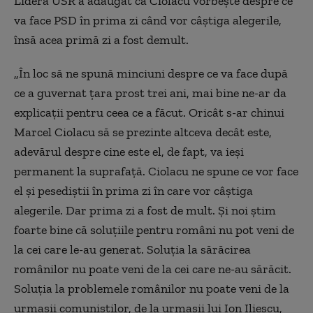
Lidera USR a adăugat că Ciolacu vorbește despre ce
va face PSD în prima zi când vor câștiga alegerile,
însă acea primă zi a fost demult.
„În loc să ne spună minciuni despre ce va face după
ce a guvernat țara prost trei ani, mai bine ne-ar da
explicații pentru ceea ce a făcut. Oricât s-ar chinui
Marcel Ciolacu să se prezinte altceva decât este,
adevărul despre cine este el, de fapt, va ieși
permanent la suprafață. Ciolacu ne spune ce vor face
el și pesediștii în prima zi în care vor câștiga
alegerile. Dar prima zi a fost de mult. Și noi știm
foarte bine că soluțiile pentru români nu pot veni de
la cei care le-au generat. Soluția la sărăcirea
românilor nu poate veni de la cei care ne-au sărăcit.
Soluția la problemele românilor nu poate veni de la
urmașii comuniștilor, de la urmașii lui Ion Iliescu,