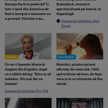
Europa fierb la peste 40°C,
Șumudică, revenire
într-o țară din America de
spectaculoasă pe bancă, în
Sud a început o ninsoare ca-
SuperLigă
n povești: Pârtiile s-au...
Descarcă aplicația Digi
Sport
PRO FM
DIGI WORLD
Ce nu-i lipsește Monicăi
Rinichii, printre primii
Anghel din frigider, după
afectați de caniculă. Câtă
ce a slăbit 40 kg: “Știu ce să
apă trebuie să bem, de fapt,
mănânc. Nu mai fac ca
vara și la ce alimente să fim
înainte”
atenți
Descarcă aplicația Pro FM