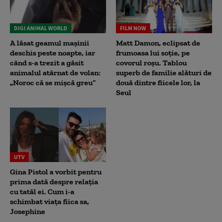
DIGI ANIMAL WORLD
FILM NOW
A lăsat geamul mașinii
Matt Damon, eclipsat de
deschis peste noapte, iar
frumoasa lui soție, pe
când s-a trezit a găsit
covorul roșu. Tablou
animalul atârnat de volan:
superb de familie alături de
„Noroc că se mișcă greu”
două dintre fiicele lor, la
Seul
UTV
Gina Pistol a vorbit pentru
prima dată despre relația
cu tatăl ei. Cum i-a
schimbat viața fiica sa,
Josephine