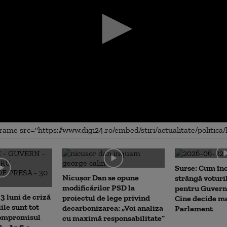
me
Surse: Cum în
Nicușor Dan se opune
strângă voturi
modificărilor PSD la
pentru Guvern
3 luni de criză
proiectul de lege privind
Cine decide ma
iile sunt tot
decarbonizarea: „Voi analiza
Parlament
Compromisul
cu maximă responsabilitate”