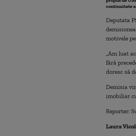
propus de USR.
continuitate 
Deputata PS
demisioneaz
motivele pe
„Am luat ac
fără preced
doresc să d
Demisia vin
imobiliar cu
Reporter: S
Laura Vicol