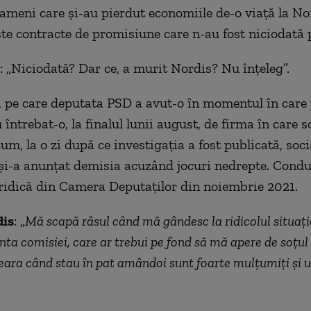
ameni care și-au pierdut economiile de-o viață la No
te contracte de promisiune care n-au fost niciodată p
: „Niciodată? Dar ce, a murit Nordis? Nu înțeleg”.
a pe care deputata PSD a avut-o în momentul în care j
întrebat-o, la finalul lunii august, de firma în care so
um, la o zi după ce investigația a fost publicată, soci
i-a anunțat demisia acuzând jocuri nedrepte. Cond
idică din Camera Deputaților din noiembrie 2021.
dis
: „
Mă scapă râsul când mă gândesc la ridicolul situației
nta comisiei, care ar trebui pe fond să mă apere de soțul e
eara când stau în pat amândoi sunt foarte mulțumiți și u