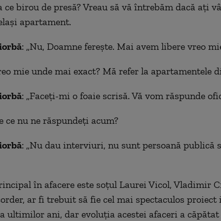
a ce birou de presă? Vreau să vă întrebăm dacă ați v
elași apartament.
iorbă
: „Nu, Doamne ferește. Mai avem libere vreo mie
reo mie unde mai exact? Mă refer la apartamentele di
iorbă
: „Faceți-mi o foaie scrisă. Vă vom răspunde ofic
e ce nu ne răspundeți acum?
iorbă
: „Nu dau interviuri, nu sunt persoană publică s
incipal în afacere este soțul Laurei Vicol, Vladimir C
order, ar fi trebuit să fie cel mai spectaculos proiect
 ultimilor ani, dar evoluția acestei afaceri a căpătat