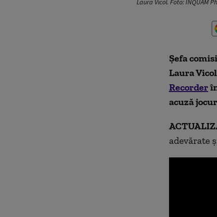
Laura Vicol. Foto: INQUAM P
Șefa comisi
Laura Vicol
Recorder
în
acuză jocur
ACTUALI
adevărate ș