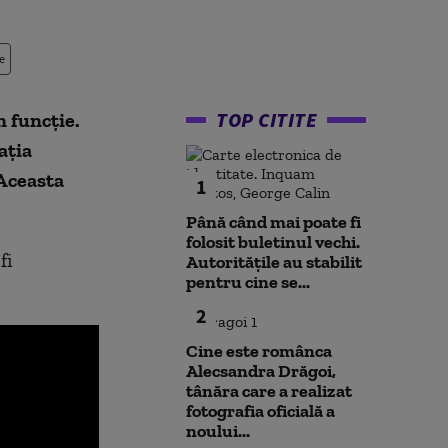
e
TOP CITITE
n funcție.
ația
 Aceasta
1
Până când mai poate fi
folosit buletinul vechi.
fi
Autoritățile au stabilit
pentru cine se...
2
Cine este românca
Alecsandra Drăgoi,
tânăra care a realizat
fotografia oficială a
noului...