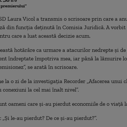
 „Ar fi o
a premierului”
D Laura Vicol a transmis o scrisoare prin care a an
ă din funcția deținută în Comisia Juridică. A vorbit 
ntru care a luat această decizie acum.
eastă hotărâre ca urmare a atacurilor nedrepte și de 
ent îndreptate împotriva mea, iar până la lămurire lo
emisionez”, se arată în scrisoare.
e la o zi de la investigația Recorder „Afacerea unui cl
 conexiuni la cel mai înalt nivel”.
unt oameni care și-au pierdut economiile de o viață l
: „Și le-au pierdut? De ce și-au pierdut?”.