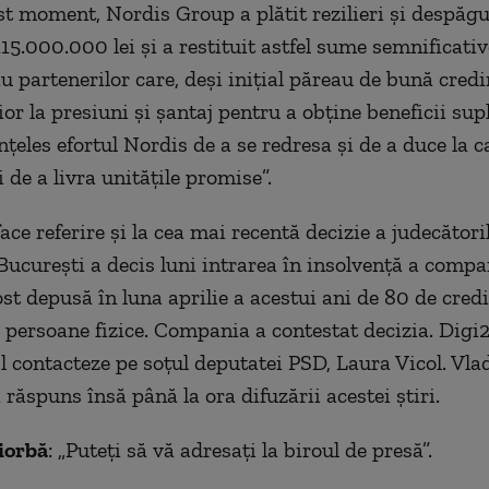
st moment, Nordis Group a plătit rezilieri și despăgu
115.000.000 lei și a restituit astfel sume semnificati
au partenerilor care, deși inițial păreau de bună credi
ior la presiuni și șantaj pentru a obține beneficii su
 înțeles efortul Nordis de a se redresa și de a duce la 
i de a livra unitățile promise”.
e referire și la cea mai recentă decizie a judecătoril
București a decis luni intrarea în insolvență a compan
st depusă în luna aprilie a acestui ani de 80 de credi
 persoane fizice. Compania a contestat decizia. Digi
-l contacteze pe soțul deputatei PSD, Laura Vicol. Vla
răspuns însă până la ora difuzării acestei știri.
iorbă
: „Puteți să vă adresați la biroul de presă”.