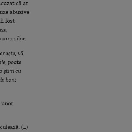
acuzat că ar
auze abuzive
i fost
ază
 oamenilor.
menește, vă
mie, poate
 o știm cu
de bani
a unor
lează. (...)