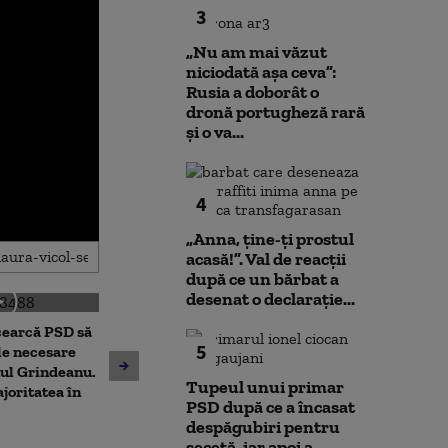
3
„Nu am mai văzut
niciodată așa ceva”:
Rusia a doborât o
dronă portugheză rară
și o va...
4
„Anna, ţine-ţi prostul
acasă!”. Val de reacții
după ce un bărbat a
desenat o declarație...
cearcă PSD să
Dominic Fritz acuză PSD,
5
Prima reacție 
le necesare
după respingerea legii
Fritz, după pr
ul Grindeanu.
Tupeul unui primar
integrității, de „un joc
care l-ar lăsa 
joritatea în
PSD după ce a încasat
extrem de cinic”
de primar
despăgubiri pentru
secetă, iar apoi a