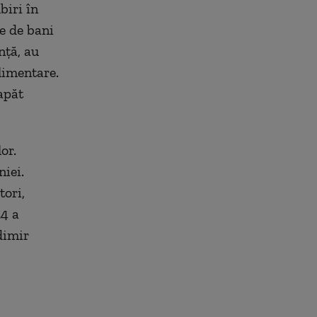
biri în
ve de bani
nță, au
plimentare.
capăt
or.
iei.
tori,
24 a
dimir