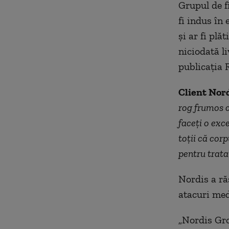
Grupul de f
fi indus în
și ar fi pl
niciodată li
publicația 
Client Nor
rog frumos c
faceți o exce
toții că cor
pentru trata
Nordis a ră
atacuri med
„Nordis Gro