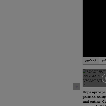
0
embed
seconds
of
0
seconds
Volu
90%
După aproape 
politică, soluț
mai puține. 