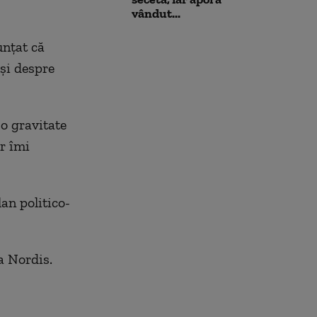
vândut...
unțat că
și despre
o gravitate
r îmi
an politico-
a Nordis.