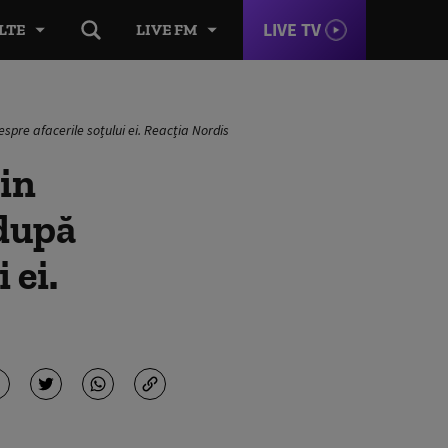
LIVE TV
LTE
LIVE FM
espre afacerile soțului ei. Reacția Nordis
din
 după
 ei.