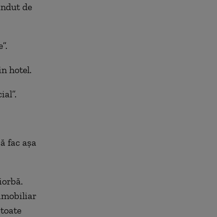
ândut de
”.
n hotel.
ial”.
ă fac așa
iorbă.
 imobiliar
 toate