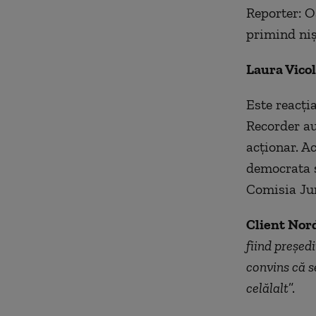
Reporter: O
primind niș
Laura Vicol
Este reacți
Recorder au 
acționar. Ac
democrata ș
Comisia Jur
Client Nor
fiind președi
convins că s
celălalt
”.