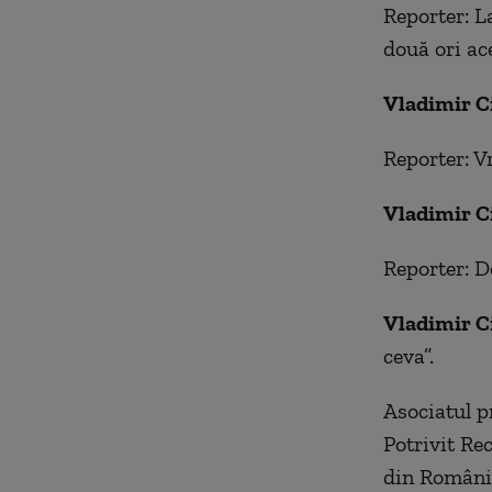
Reporter: L
două ori ac
Vladimir C
Reporter: V
Vladimir C
Reporter: D
Vladimir C
ceva”.
Asociatul pr
Potrivit Rec
din România