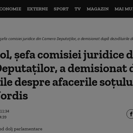
CONOMIE
EXTERNE
SPORT
TV
MAGAZIN
MAI MU
 șefa comisiei juridice din Camera Deputaților, a demisionat după dezvăluirile d
ol, șefa comisiei juridice 
eputaților, a demisionat
le despre afacerile soțului
Nordis
 11:34
4:39