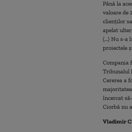
Până la ace
valoare de 
clienților s
apelat ulter
(...) Nu s-a
proiectele ș
Compania fac
Tribunalul 
Cererea a fo
majoritatea
încercat să
Ciorbă nu a 
Vladimir C