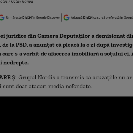
hotos / Octav Ganea
Urmărește
Digi24
în Google Discover
Adaugă
Digi24
ca sursă preferată în Googl
ei juridice din Camera Deputaților a demisionat di
, de la PSD, a anunțat că pleacă la o zi după investig
 care s-a vorbit de afacerea imobiliară a soțului ei.
i nedrepte.
ZARE
Și Grupul Nordis a transmis că acuzațiile nu ar 
i sunt doar atacuri media nefondate.