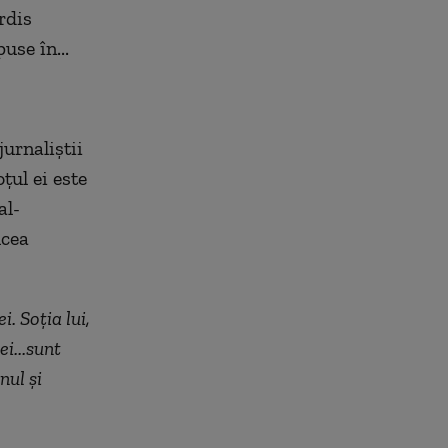
rdis
use în...
urnaliștii
țul ei este
al-
ucea
. Soția lui,
i...sunt
nul și