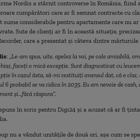
irme Nordis a stârnit controverse în România, fiind 
 eroare cumpărători care ar fi semnat contracte cu cl
ătit sume considerabile pentru apartamente care nu ar f
vrate. Sute de clienți ar fi în această situație, precize
Recorder, care a prezentat și câteva dintre mărturiile
dis
: „
Le-am spus, uite, apelez la voi, pe cale amiabilă, o
hiar, faceți o mică excepție. Sunt diagnosticat cu leuce
pție în cazul ăsta, să-mi restituiți avansul dat, că e clar,
pul 6 probabil se va ridica în 2035. Eu am nevoie de cash, 
ment și...fără răspuns
”.
spuns în scris pentru Digi24 și a acuzat că ar fi țint
ia.
up nu a vândut unitățile de două ori, așa cum se specu