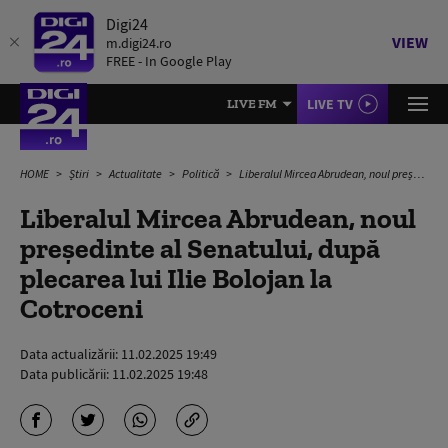
Digi24
VIEW
m.digi24.ro
FREE - In Google Play
LIVE TV
LIVE FM
HOME
Știri
Actualitate
Politică
Liberalul Mircea Abrudean, noul președinte al Senatului, după plecarea lui Ilie Bolojan la Cotroceni
Liberalul Mircea Abrudean, noul
președinte al Senatului, după
plecarea lui Ilie Bolojan la
Cotroceni
Data actualizării:
11.02.2025 19:49
Data publicării:
11.02.2025 19:48