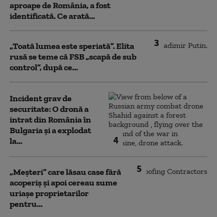
aproape de România, a fost
identificată. Ce arată...
3
„Toată lumea este speriată”. Elita
rusă se teme că FSB „scapă de sub
control”, după ce...
Incident grav de
securitate: O dronă a
intrat din România în
Bulgaria şi a explodat
4
la...
5
„Meșteri” care lăsau case fără
acoperiș și apoi cereau sume
uriașe proprietarilor
pentru...