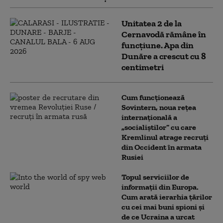
Unitatea 2 de la
Cernavodă rămâne în
funcțiune. Apa din
Dunăre a crescut cu 8
centimetri
Cum funcționează
Sovintern, noua rețea
internațională a
„socialiștilor” cu care
Kremlinul atrage recruți
din Occident în armata
Rusiei
Topul serviciilor de
informații din Europa.
Cum arată ierarhia țărilor
cu cei mai buni spioni și
de ce Ucraina a urcat