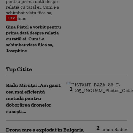
UTV
Gina Pistol a vorbit pentru
prima dată despre relația
cu tatăl ei. Cum i-a
schimbat viața fiica sa,
Josephine
Top Citite
Radu Miruță: „Am găsit
1
cea mai eficientă
metodă pentru
doborârea dronelor
rusești...
2
Drona care a explodat în Bulgaria,