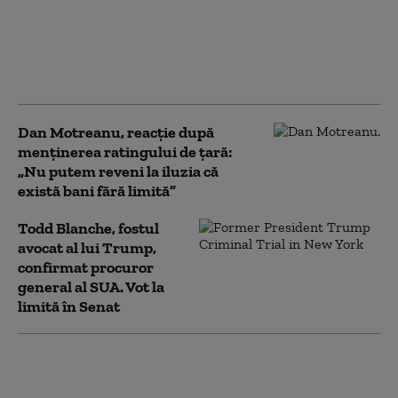
funcție. Va pleca atunci
când va fi învestit un
guvern”. Pe cine vede
drept premier
Dan Motreanu, reacție după
menținerea ratingului de țară:
„Nu putem reveni la iluzia că
există bani fără limită”
Todd Blanche, fostul
avocat al lui Trump,
confirmat procuror
general al SUA. Vot la
limită în Senat
Scufundarea barjelor pentru devierea
apei spre Cernavodă este în desfășurare.