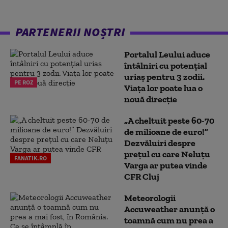
PARTENERII NOȘTRI
Portalul Leului aduce
întâlniri cu potențial
uriaș pentru 3 zodii.
PE ROZ
Viața lor poate lua o
nouă direcție
„A cheltuit peste 60-70
de milioane de euro!”
Dezvăluiri despre
prețul cu care Neluțu
FANATIK.RO
Varga ar putea vinde
CFR Cluj
Meteorologii
Accuweather anunță o
toamnă cum nu prea a