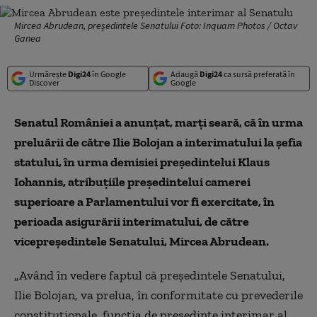
Mircea Abrudean, președintele Senatului Foto: Inquam Photos / Octav
Ganea
Urmărește
Digi24
în Google
Adaugă
Digi24
ca sursă preferată în
Discover
Google
Senatul României a anunţat, marţi seară, că în urma
preluării de către Ilie Bolojan a interimatului la şefia
statului, în urma demisiei preşedintelui Klaus
Iohannis, atribuţiile preşedintelui camerei
superioare a Parlamentului vor fi exercitate, în
perioada asigurării interimatului, de către
vicepreşedintele Senatului, Mircea Abrudean.
„Având în vedere faptul că preşedintele Senatului,
Ilie Bolojan, va prelua, în conformitate cu prevederile
constituţionale, funcţia de preşedinte interimar al