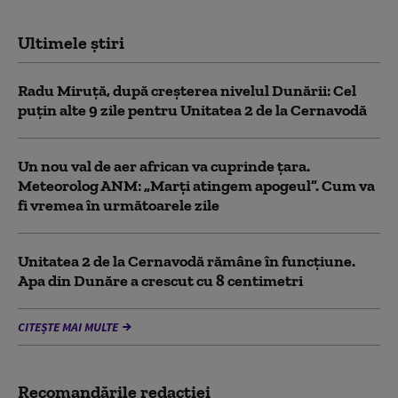
Ultimele știri
Radu Miruță, după creșterea nivelul Dunării: Cel
puțin alte 9 zile pentru Unitatea 2 de la Cernavodă
Un nou val de aer african va cuprinde țara.
Meteorolog ANM: „Marți atingem apogeul”. Cum va
fi vremea în următoarele zile
Unitatea 2 de la Cernavodă rămâne în funcțiune.
Apa din Dunăre a crescut cu 8 centimetri
CITEȘTE MAI MULTE
Recomandările redacţiei