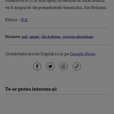
Judecătorii CCR mai spun în decizie că interimatul
va fi asigurat de preşedintele Senatului, Ilie Bolojan.
Editor :
B.E.
Etichete:
pnl
senat
ilie bolojan
mircea abrudean
Urmărește știrile Digi24.ro și pe
Google News
Te-ar putea interesa și:
Crin Antonescu:
„Bolojan nu se
cramponează de