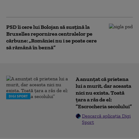
Apele Române anunță când ar putea
crește debitul Dunării
PSD îi cere lui Bolojan să susțină la
Bruxelles repornirea centralelor pe
cărbune: „României nu i se poate cere
să rămână în beznă”
A anunțat că prietena
lui a murit, dar aceasta
nici nu exista. Toată
DIGI SPORT
țara a râs de el:
”Escrocheria secolului”
Descarcă aplicația Digi
Sport