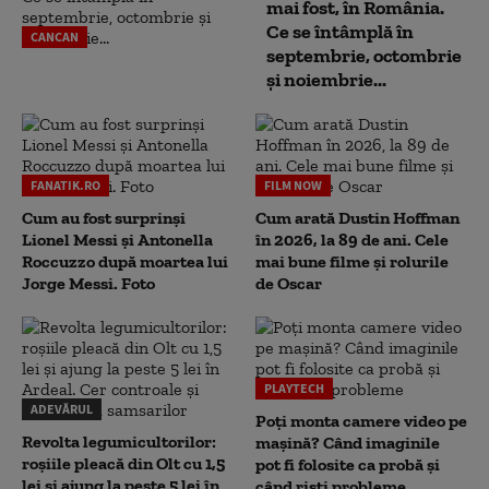
mai fost, în România.
Ce se întâmplă în
CANCAN
septembrie, octombrie
și noiembrie...
FANATIK.RO
FILM NOW
Cum au fost surprinși
Cum arată Dustin Hoffman
Lionel Messi și Antonella
în 2026, la 89 de ani. Cele
Roccuzzo după moartea lui
mai bune filme și rolurile
Jorge Messi. Foto
de Oscar
PLAYTECH
ADEVĂRUL
Poți monta camere video pe
Revolta legumicultorilor:
mașină? Când imaginile
roșiile pleacă din Olt cu 1,5
pot fi folosite ca probă și
lei și ajung la peste 5 lei în
când riști probleme