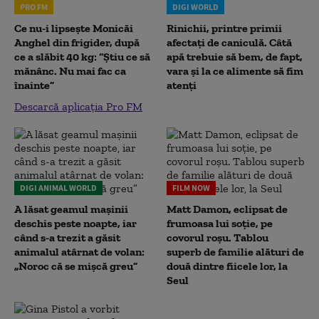
PRO FM
DIGI WORLD
Ce nu-i lipsește Monicăi
Rinichii, printre primii
Anghel din frigider, după
afectați de caniculă. Câtă
ce a slăbit 40 kg: “Știu ce să
apă trebuie să bem, de fapt,
mănânc. Nu mai fac ca
vara și la ce alimente să fim
înainte”
atenți
Descarcă aplicația Pro FM
DIGI ANIMAL WORLD
FILM NOW
A lăsat geamul mașinii
Matt Damon, eclipsat de
deschis peste noapte, iar
frumoasa lui soție, pe
când s-a trezit a găsit
covorul roșu. Tablou
animalul atârnat de volan:
superb de familie alături de
„Noroc că se mișcă greu”
două dintre fiicele lor, la
Seul