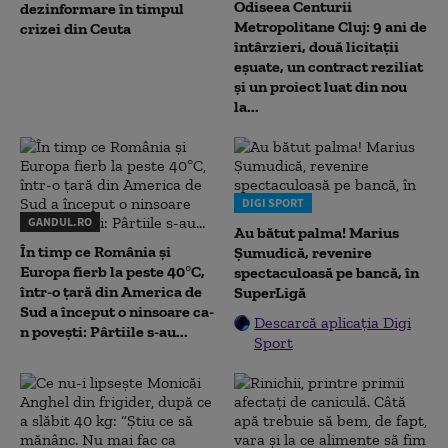
Odiseea Centurii
dezinformare în timpul
Metropolitane Cluj: 9 ani de
crizei din Ceuta
întârzieri, două licitații
eșuate, un contract reziliat
și un proiect luat din nou
la...
DIGI SPORT
GANDUL.RO
Au bătut palma! Marius
În timp ce România și
Șumudică, revenire
Europa fierb la peste 40°C,
spectaculoasă pe bancă, în
într-o țară din America de
SuperLigă
Sud a început o ninsoare ca-
Descarcă aplicația Digi
n povești: Pârtiile s-au...
Sport