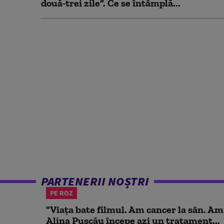
două-trei zile”. Ce se întâmplă...
PARTENERII NOȘTRI
PE ROZ
"Viața bate filmul. Am cancer la sân. Am
Alina Pușcău începe azi un tratament...