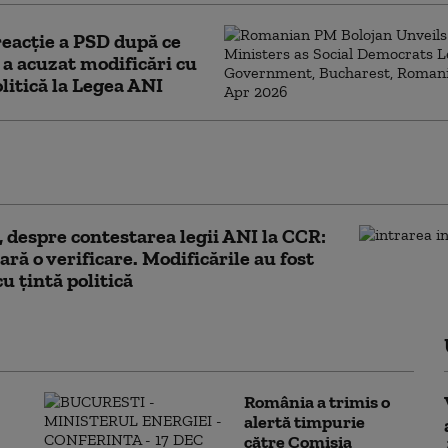
eacție a PSD după ce
 a acuzat modificări cu
olitică la Legea ANI
lojan spune în ce condiții ar susține
 Guvern tehnocrat
, despre contestarea legii ANI la CCR:
ară o verificare. Modificările au fost
cu țintă politică
România a trimis o
alertă timpurie
către Comisia