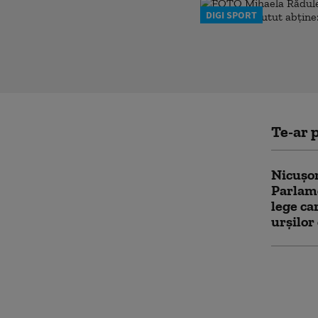
DIGI SPORT
Te-ar p
Nicușor
Parlame
lege c
urșilor
PSD îi 
reporni
poate c