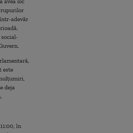
a avea loc
grupurilor
 într-adevăr
rioadă.
 social-
 Guvern.
arlamentară,
t este
mulțumiri,
e deja
.
11:00, în