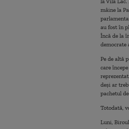
la Vila Lac.
mâine la Pa
parlamentar
au fost în p
Încă de la 
democrate a
Pe de altă 
care începe
reprezenta
deși ar tre
pachetul de
Totodată, vo
Luni, Biroul