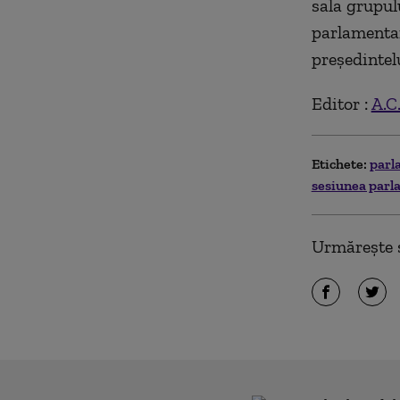
sala grupul
parlamentar
preşedintel
Editor :
A.C
Etichete:
parl
sesiunea parl
Urmărește ș