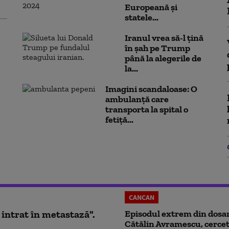
Europeană și
statele...
Iranul vrea să-l țină
în șah pe Trump
până la alegerile de
la...
Imagini scandaloase: O
ambulanță care
transporta la spital o
fetiță...
CANCAN
 intrat în metastază".
Episodul extrem din dosar
Cătălin Avramescu, cercet