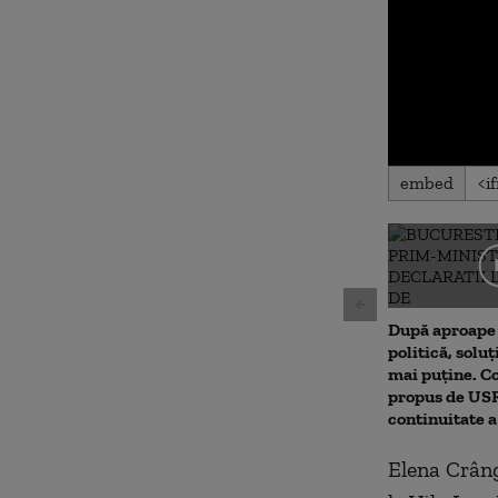
0
embed
seconds
of
0
seconds
Volu
90%
După aproape 
politică, soluț
mai puține. 
propus de USR.
continuitate 
Elena Crâng