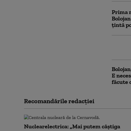
Prima r
Bolojan
țintă p
Ilie Bo
PNL un
Bolojan
E neces
făcute 
Recomandările redacţiei
Nuclearelectrica: „Mai putem câștiga