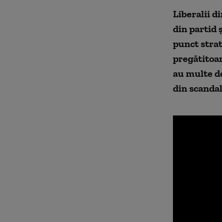
Liberalii d
din partid 
punct stra
pregătitoar
au multe de
din scandal