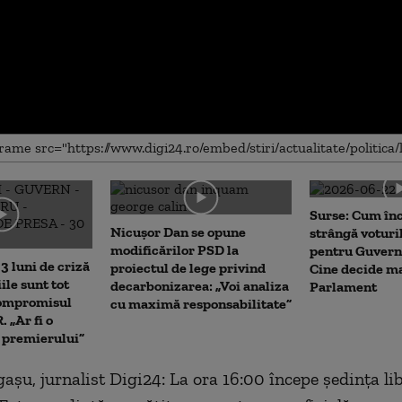
me
Surse: Cum în
Nicușor Dan se opune
strângă voturi
modificărilor PSD la
pentru Guvern
3 luni de criză
proiectul de lege privind
Cine decide ma
iile sunt tot
decarbonizarea: „Voi analiza
Parlament
Compromisul
cu maximă responsabilitate”
 „Ar fi o
a premierului”
așu, jurnalist Digi24: La ora 16:00 începe ședința lib