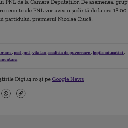
ui PNL de la Camera Deputaţilor. De asemenea, grup
e reunite ale PNL vor avea o şedinţă de la ora 18:00
ui partidului, premierul Nicolae Ciucă.
.
ament
psd
pnl
vila lac
coalitia de guvernare
legile educatiei
amentara
tirile Digi24.ro și pe
Google News