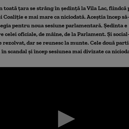
in toată țara se strâng în ședință la Vila Lac, fiindc
și Coaliție e mai mare ca niciodată. Aceștia încep să-
tegia pentru noua sesiune parlamentară. Ședinta e
e celei oficiale, de mâine, de la Parlament. Și socia
 rezolvat, dar se reunesc la munte. Cele două part
 în scandal și încep sesiunea mai divizate ca niciod