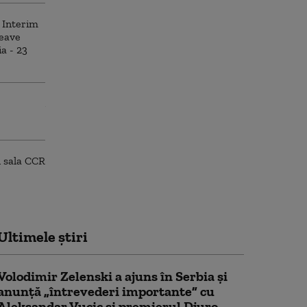
Ultimele știri
Volodimir Zelenski a ajuns în Serbia și
anunță „întrevederi importante” cu
Aleksandar Vucic și premierul Djuro