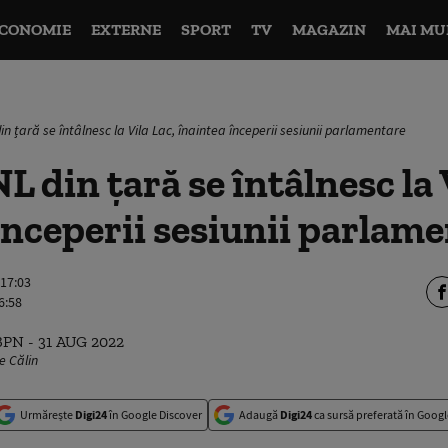
CONOMIE
EXTERNE
SPORT
TV
MAGAZIN
MAI MU
din țară se întâlnesc la Vila Lac, înaintea începerii sesiunii parlamentare
L din țară se întâlnesc la 
începerii sesiunii parlam
 17:03
6:58
e Călin
Urmărește
Digi24
în Google Discover
Adaugă
Digi24
ca sursă preferată în Googl