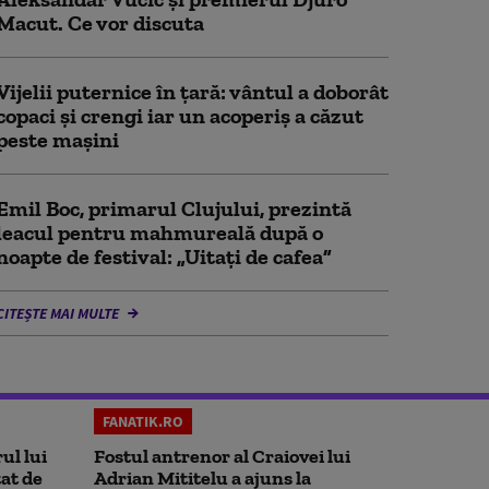
Macut. Ce vor discuta
Vijelii puternice în țară: vântul a doborât
copaci și crengi iar un acoperiș a căzut
peste mașini
Emil Boc, primarul Clujului, prezintă
leacul pentru mahmureală după o
noapte de festival: „Uitați de cafea”
CITEȘTE MAI MULTE
FANATIK.RO
ul lui
Fostul antrenor al Craiovei lui
at de
Adrian Mititelu a ajuns la