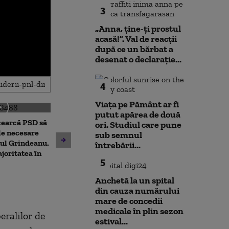
3
„Anna, ţine-ţi prostul
acasă!”. Val de reacții
după ce un bărbat a
desenat o declarație...
4
Viața pe Pământ ar fi
putut apărea de două
cearcă PSD să
ori. Studiul care pune
Dominic Fritz acuză PSD,
Prima reacție 
le necesare
sub semnul
după respingerea legii
Fritz, după pr
ul Grindeanu.
întrebării...
integrității, de „un joc
care l-ar lăsa 
joritatea în
5
extrem de cinic”
de primar
Anchetă la un spital
din cauza numărului
mare de concedii
medicale în plin sezon
eralilor de
estival...