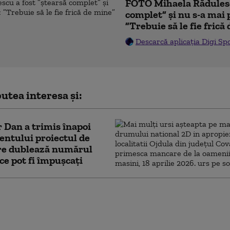
FOTO Mihaela Rădulesc
complet” și nu s-a mai 
”Trebuie să le fie frică
Descarcă aplicația Digi Sp
utea interesa și:
 Dan a trimis înapoi
ntului proiectul de
are dublează numărul
 ce pot fi împușcați
cere lui Bolojan să susțină la Bruxelles
rea centralelor pe cărbune: „României nu i se
ere să rămână în beznă”