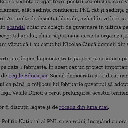
 Este o ședință pregătitoare pentru cea oficială care v
rlament, atât ședința conducerii PNL cât și ședința 
e. Au multe de discutat liberalii, având în vedere că
lin
scandal
chiar cu colegii de guvernare în ultima pe
începutul anului, chiar săptămâna aceasta organizații
m văzut că i-au cerut lui Nicolae Ciucă demisii din
parte, au de pus la punct strategia pentru sesiunea p
 pe data 1 februarie. În acest caz un proiect importan
t de
Legile Educației
. Social-democrații au ridicat ne
bui ca până la mijlocul lui februarie guvernul să adopt
 legi. Vasile Dîncu a cerut prelungirea acestui termen
r fi discuții legate și de
rocada din luna mai
.
 Politic Naţional al PNL se va reuni, începând cu ora 