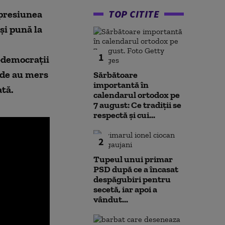
TOP CITITE
ă presiunea
și pună la
1
l-democrații
ide au mers
Sărbătoare
importantă în
ată.
calendarul ortodox pe
7 august: Ce tradiții se
respectă și cui...
2
Tupeul unui primar
PSD după ce a încasat
despăgubiri pentru
secetă, iar apoi a
vândut...