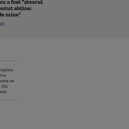
u a fost ”ștearsă
putut abține:
 de mine”
ort