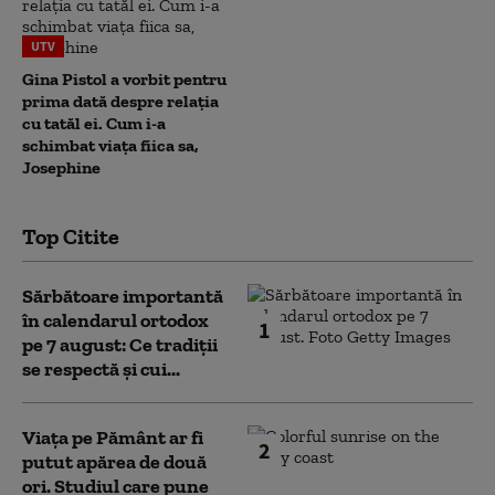
UTV
Gina Pistol a vorbit pentru
prima dată despre relația
cu tatăl ei. Cum i-a
schimbat viața fiica sa,
Josephine
Top Citite
Sărbătoare importantă
în calendarul ortodox
1
pe 7 august: Ce tradiții
se respectă și cui...
Viața pe Pământ ar fi
2
putut apărea de două
ori. Studiul care pune