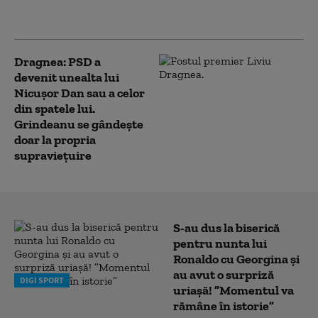
Guvernul Bolojan: Au spus: „E
rezolvat, și cu Nicușor Dan e vorbit”
Dragnea: PSD a
devenit unealta lui
Nicuşor Dan sau a celor
din spatele lui.
Grindeanu se gândește
doar la propria
supravieţuire
S-au dus la biserică
pentru nunta lui
Ronaldo cu Georgina și
au avut o surpriză
DIGI SPORT
uriașă! ”Momentul va
rămâne în istorie”