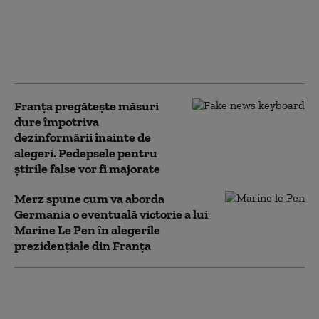
„nu va tolera nicio
tentativă de ingerinţă
străină” în alegerile
prezidenţiale
Franța pregătește măsuri
dure împotriva
dezinformării înainte de
alegeri. Pedepsele pentru
știrile false vor fi majorate
Merz spune cum va aborda
Germania o eventuală victorie a lui
Marine Le Pen în alegerile
prezidențiale din Franța
Dragnea spune că doi lideri PSD l-
au vizitat înainte de a da jos