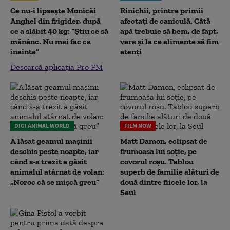
Ce nu-i lipsește Monicăi
Rinichii, printre primii
Anghel din frigider, după
afectați de caniculă. Câtă
ce a slăbit 40 kg: “Știu ce să
apă trebuie să bem, de fapt,
mănânc. Nu mai fac ca
vara și la ce alimente să fim
înainte”
atenți
Descarcă aplicația Pro FM
DIGI ANIMAL WORLD
FILM NOW
A lăsat geamul mașinii
Matt Damon, eclipsat de
deschis peste noapte, iar
frumoasa lui soție, pe
când s-a trezit a găsit
covorul roșu. Tablou
animalul atârnat de volan:
superb de familie alături de
„Noroc că se mișcă greu”
două dintre fiicele lor, la
Seul