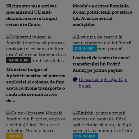
Niciun stat nu a activat
Moody’s a cruțat România.
mecanismul UE anti-
Acum politicienii pot strica
dezinformare în timpul
tot. Avertismentul
crizei din Ceuta
analiștilor
DIGI SPORT
Lovitură de teatru în cazul
GANDUL.RO
transferului lui Rodri!
Ministrul bulgar al
Anunț pe prima pagină
Apărării susține că puterea
Descarcă aplicația Digi
exploziei și coloana de fum
Sport
arată că drona transporta o
cantitate semnificativă
de...
PRO FM
DIGI WORLD