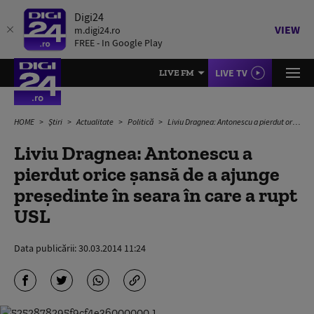
Digi24
VIEW
m.digi24.ro
FREE - In Google Play
LIVE TV
LIVE FM
HOME
Știri
Actualitate
Politică
Liviu Dragnea: Antonescu a pierdut orice şansă de a ajunge preşedinte în seara în care a rupt USL
Liviu Dragnea: Antonescu a
pierdut orice şansă de a ajunge
preşedinte în seara în care a rupt
USL
Data publicării:
30.03.2014 11:24