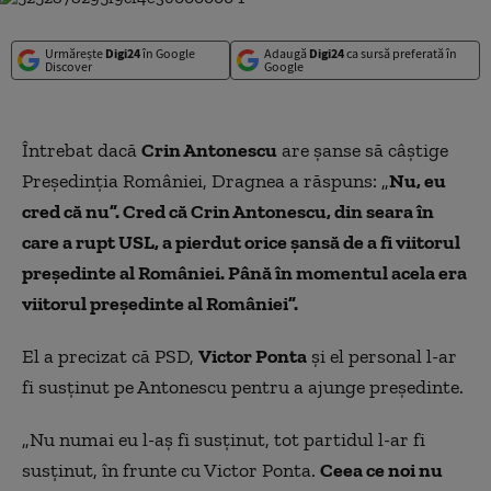
Urmărește
Digi24
în Google
Adaugă
Digi24
ca sursă preferată în
Discover
Google
Întrebat dacă
Crin Antonescu
are şanse să câştige
Preşedinţia României, Dragnea a răspuns: „
Nu, eu
cred că nu”. Cred că Crin Antonescu, din seara în
care a rupt USL, a pierdut orice şansă de a fi viitorul
preşedinte al României. Până în momentul acela era
viitorul preşedinte al României”.
El a precizat că PSD,
Victor Ponta
şi el personal l-ar
fi susţinut pe Antonescu pentru a ajunge preşedinte.
„Nu numai eu l-aş fi susţinut, tot partidul l-ar fi
susţinut, în frunte cu Victor Ponta.
Ceea ce noi nu