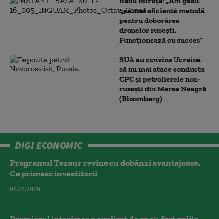
Radu Miruță: „Am găsit
cea mai eficientă metodă
pentru doborârea
dronelor rusești.
Funcționează cu succes”
SUA au convins Ucraina
să nu mai atace conducta
CPC şi petrolierele non-
ruseşti din Marea Neagră
(Bloomberg)
DIGI ECONOMIC
Programul Tezaur revine cu dobânzi avantajoase.
Ce primesc investitorii
08.08.2026
Premierul interimar a explicat de ce au fost golite