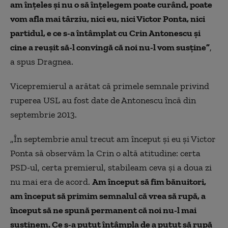
am înţeles şi nu o să înţelegem poate curând, poate
vom afla mai târziu, nici eu, nici Victor Ponta, nici
partidul, e ce s-a întâmplat cu Crin Antonescu şi
cine a reuşit să-l convingă că noi nu-l vom susţine”
,
a spus Dragnea.
Vicepremierul a arătat că primele semnale privind
ruperea USL au fost date de Antonescu încă din
septembrie 2013.
„În septembrie anul trecut am început şi eu şi Victor
Ponta să observăm la Crin o altă atitudine: certa
PSD-ul, certa premierul, stabileam ceva şi a doua zi
nu mai era de acord.
Am început să fim bănuitori,
am început să primim semnalul că vrea să rupă, a
început să ne spună permanent că noi nu-l mai
susţinem. Ce s-a putut întâmpla de a putut să rupă