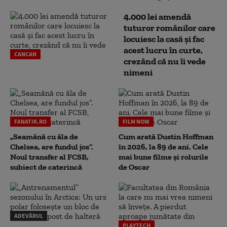
4.000 lei amendă
tuturor românilor care
locuiesc la casă și fac
acest lucru în curte,
CANCAN
crezând că nu îi vede
nimeni
FANATIK.RO
FILM NOW
„Seamănă cu ăla de
Cum arată Dustin Hoffman
Chelsea, are fundul jos”.
în 2026, la 89 de ani. Cele
Noul transfer al FCSB,
mai bune filme și rolurile
subiect de caterincă
de Oscar
ADEVĂRUL
PLAYTECH