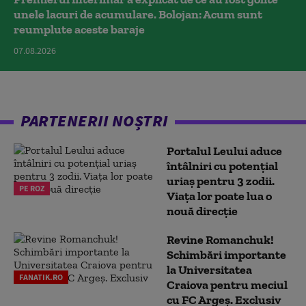
unele lacuri de acumulare. Bolojan: Acum sunt
reumplute aceste baraje
07.08.2026
PARTENERII NOȘTRI
Portalul Leului aduce
întâlniri cu potențial
uriaș pentru 3 zodii.
PE ROZ
Viața lor poate lua o
nouă direcție
Revine Romanchuk!
Schimbări importante
la Universitatea
FANATIK.RO
Craiova pentru meciul
cu FC Argeş. Exclusiv