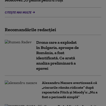
Moscovei: „O palmă pentru ruși”
CITEȘTE MAI MULTE
Recomandările redacţiei
Drona care a explodat
în Bulgaria, aproape de
România, a fost
identificată. Ce arată
analiza preliminară a
epavei
Alexandru Nazare avertizează că
„riscurile rămân ridicate” după
rapoartele Fitch și Moody’s: „Nu a
fost o perioadă simplă”