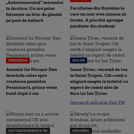
„Antrenamentul” sezonului
Facultatea din România la
în Arctica: Un urs polar
care nu mai vrea nimeni să
folosește un bloc de gheață
înveţe. A pierdut aproape
pe post de halteră
jumătate din studenţi
NEWSWEEK
DIGI FM
Anunțul lui Nicușor Dan
Ioana Țiriac, vacanță de lux
deschide calea spre
în Saint-Tropez. Cât costă o
creșterea pensiilor.
singură noapte la hotelul cu
Pensionarii, prima veste
aspect de castel ales de
bună după 2 ani
fiica lui Ion Țiriac
Descarcă aplicația Digi FM
EDITIADEDIMINEATA.RO
ADEVARUL