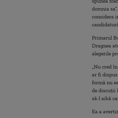
spunea foart
domnia sa”,
considera in
candidatură 
Primarul Bu
Dragnea atu
alegerile pr
„Nu cred în
ar fi dispu
formă nu est
de discuţii
să-l aibă c
Ea a averti