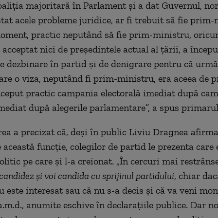
coaliţia majoritară în Parlament şi a dat Guvernul, no
stat acele probleme juridice, ar fi trebuit să fie prim-
moment, practic neputând să fie prim-ministru, oricu
t acceptat nici de preşedintele actual al ţării, a încep
 dezbinare în partid şi de denigrare pentru că urmă
care o viza, neputând fi prim-ministru, era aceea de p
 început practic campania electorală imediat după ca
imediat după alegerile parlamentare”, a spus primarul
rea a precizat că, deşi în public Liviu Dragnea afirma
 această funcţie, colegilor de partid le prezenta care 
litic pe care şi l-a creionat. „În cercuri mai restrâns
candidez şi voi candida cu sprijinul partidului
, chiar dac
u este interesat sau că nu s-a decis şi că va veni m
a.m.d., anumite eschive în declaraţiile publice. Dar n