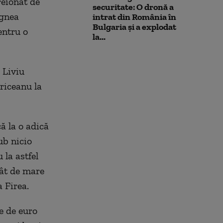
reionat de
securitate: O dronă a
agnea
intrat din România în
Bulgaria şi a explodat
entru o
la...
 Liviu
riceanu la
ă la o adică
ub nicio
 la astfel
tât de mare
 Firea.
e de euro