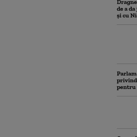
Dragnea
de a da
și cu N
Dragnea
Nicuşor
lui. Gr
propria
Parlame
privind
pentru 
Scrisoa
Firea 
fertilit