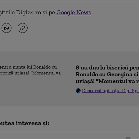
tirile Digi24.ro și pe
Google News
S-au dus la biserică pe
Ronaldo cu Georgina și
uriașă! ”Momentul va r
Descarcă aplicația Digi Sp
utea interesa și: