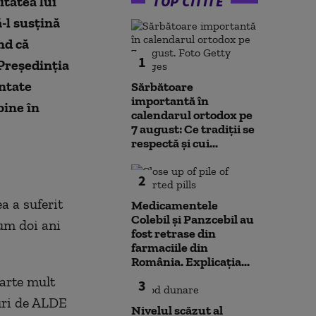
TOP CITITE
itatea lui
-l susţină
nd că
1
Preşedinţia
entate
Sărbătoare
importantă în
bine în
calendarul ortodox pe
7 august: Ce tradiții se
respectă și cui...
2
a a suferit
Medicamentele
Colebil și Panzcebil au
cum doi ani
fost retrase din
farmaciile din
România. Explicația...
oarte mult
3
turi de ALDE
Nivelul scăzut al