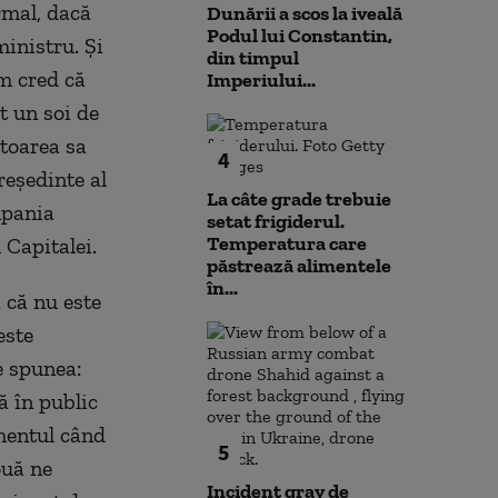
rmal, dacă
Dunării a scos la iveală
Podul lui Constantin,
ministru. Şi
din timpul
m cred că
Imperiului...
ut un soi de
toarea sa
4
reşedinte al
La câte grade trebuie
mpania
setat frigiderul.
Temperatura care
 Capitalei.
păstrează alimentele
în...
 că nu este
este
e spunea:
ă în public
omentul când
5
ouă ne
Incident grav de