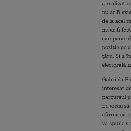
a realizat 
nu ar fi exi
de la acel 
nu ar fi fos
campanie de
poziţie pe 
ţării. Şi a
electorală 
Gabriela Fi
interesat de
parcursul po
E
u vreau să 
afirma că n
va spune ş.