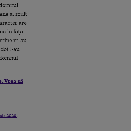
, domnul
ane şi mult
aracter are
uc în faţa
e mine m-au
 doi l-au
 domnul
e. Vrea să
iale 2020