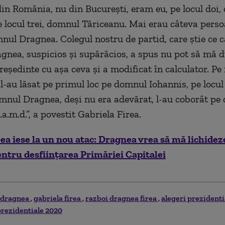
din România, nu din Bucureşti, eram eu, pe locul doi
e locul trei, domnul Tăriceanu. Mai erau câteva perso
nul Dragnea. Colegul nostru de partid, care ştie ce c
nea, suspicios şi supărăcios, a spus nu pot să mă d
eşedinte cu aşa ceva şi a modificat în calculator. P
 l-au lăsat pe primul loc pe domnul Iohannis, pe locul
mnul Dragnea, deşi nu era adevărat, l-au coborât pe
a.m.d.”, a povestit Gabriela Firea.
rea iese la un nou atac: Dragnea vrea să mă lichidez
ntru desfiinţarea Primăriei Capitalei
u dragnea
gabriela firea
razboi dragnea firea
alegeri prezident
prezidentiale 2020