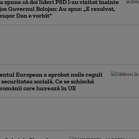
 spune că doi lideri PSD l-au vizitat înainte
 jos Guvernul Bolojan: Au spus: „E rezolvat,
icușor Dan e vorbit”
: PSD a devenit unealta lui
 Dan sau a celor din spatele
indeanu se gândește doar la
 supravieţuire
ntul European a aprobat noile reguli
 securitatea socială. Ce se schimbă
românii care lucrează în UE
re către Ursula von der Leyen: Gabriela
propune un Fond European pentru
ate