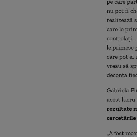
pe care part
nu pot fi ch
realizează 
care le prim
controlaţi..
le primesc p
care pot ei 
vreau să sp
deconta fiec
Gabriela Fir
acest lucru 
rezultate m
cercetările
„A fost rece