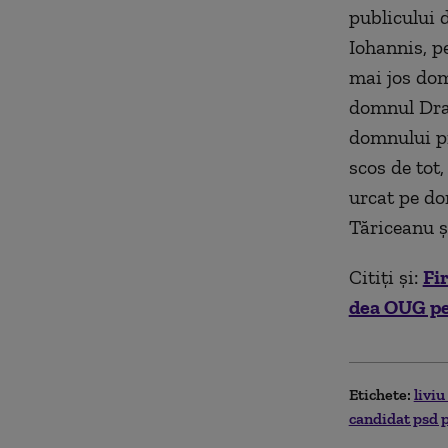
publicului 
Iohannis, p
mai jos dom
domnul Drag
domnului pr
scos de tot,
urcat pe do
Tăriceanu ş.
Citiți și:
Fi
dea OUG pe
Etichete:
livi
candidat psd 