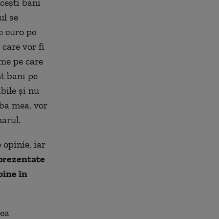
aceşti bani
ul se
e euro pe
 care vor fi
ume pe care
nt bani pe
ibile şi nu
aba mea, vor
marul.
 opinie, iar
 prezentate
bine în
rea