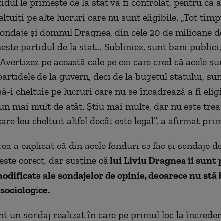
idul le primeşte de la stat va fi controlat, pentru că 
eltuiţi pe alte lucruri care nu sunt eligibile. „Tot timp
sondaje şi domnul Dragnea, din cele 20 de milioane d
eşte partidul de la stat... Subliniez, sunt bani publici,
. Avertizez pe această cale pe cei care cred că acele s
artidele de la guvern, deci de la bugetul statului, su
să-i cheltuie pe lucruri care nu se încadrează a fi elig
un mai mult de atât. Ştiu mai multe, dar nu este tre
are leu cheltuit altfel decât este legal”, a afirmat pri
ea a explicat că din acele fonduri se fac şi sondaje de
este corect, dar susține că
lui Liviu Dragnea îi sunt
odificate ale sondajelor de opinie, deoarece nu stă 
 sociologice.
nt un sondaj realizat în care pe primul loc la încrede