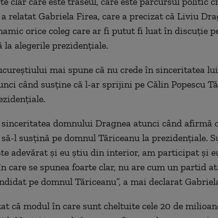
e clar care este traseul, care este parcursul politic c
 a relatat Gabriela Firea, care a precizat că Liviu Dr
amic orice coleg care ar fi putut fi luat în discuţie p
la alegerile prezidenţiale.
cureştiului mai spune că nu crede în sinceritatea lui
nci când susține că l-ar sprijini pe Călin Popescu Tă
ezidenţiale.
 sinceritatea domnului Dragnea atunci când afirmă c
s să-l susţină pe domnul Tăriceanu la prezidenţiale. S
e adevărat şi eu ştiu din interior, am participat şi eu
 în care se spunea foarte clar, nu are cum un partid a
andidat pe domnul Tăriceanu”, a mai declarat Gabriela
zat că modul în care sunt cheltuite cele 20 de milioan