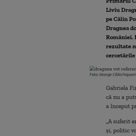
Primarul Ca
Liviu Dragn
pe Călin Po
Dragnea dor
României. F
rezultate m
cercetările
Foto: George Călin/Inqua
Gabriela Fi
că nu a put
a început p
„A suferit 
şi, politic 