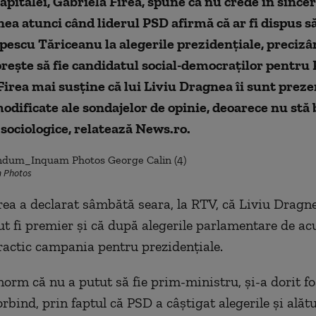
pitalei, Gabriela Firea, spune că nu crede în sincer
ea atunci când liderul PSD afirmă că ar fi dispus să
pescu Tăriceanu la alegerile prezidenţiale, precizâ
eşte să fie candidatul social-democraţilor pentru 
irea mai susţine că lui Liviu Dragnea îi sunt prez
odificate ale sondajelor de opinie, deoarece nu stă 
 sociologice, relatează News.ro.
m Photos
rea a declarat sâmbătă seara, la RTV, că Liviu Dragne
ut fi premier şi că după alegerile parlamentare de a
ractic campania pentru prezidenţiale.
enorm că nu a putut să fie prim-ministru, şi-a dorit f
vorbind, prin faptul că PSD a câştigat alegerile şi ală