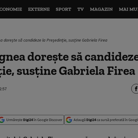
CONOMIE
EXTERNE
SPORT
TV
MAGAZIN
MAI MU
a dorește să candideze la Președinție, susține Gabriela Firea
gnea dorește să candideze
ie, susține Gabriela Firea
2:57
Urmărește
Digi24
în Google Discover
Adaugă
Digi24
ca sursă preferată în Googl