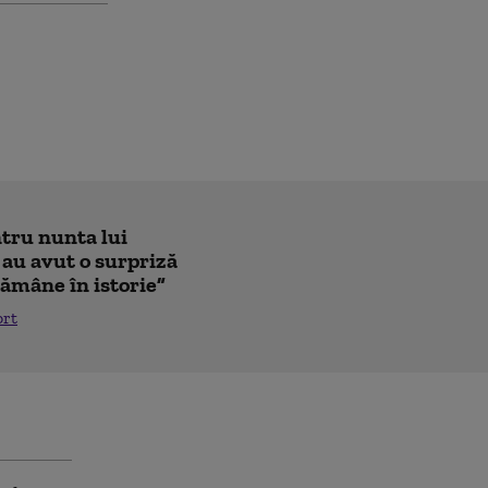
ntru nunta lui
 au avut o surpriză
ămâne în istorie”
ort