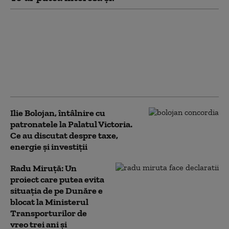
Primul tren PESA a fost
lansat joi în circulație.
Radu Miruță: „Când am
ajuns la Transporturi,
erau blocate între
buruieni”
Ilie Bolojan, întâlnire cu
patronatele la Palatul Victoria.
Ce au discutat despre taxe,
energie și investiții
Radu Miruţă: Un
proiect care putea evita
situația de pe Dunăre e
blocat la Ministerul
Transporturilor de
vreo trei ani şi