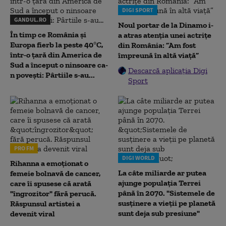
DIGI SPORT
GANDUL.RO
Noul portar de la Dinamo i-
În timp ce România și
a atras atenția unei actrițe
Europa fierb la peste 40°C,
din România: ”Am fost
într-o țară din America de
împreună în altă viață”
Sud a început o ninsoare ca-
Descarcă aplicația Digi
n povești: Pârtiile s-au...
Sport
PRO FM
DIGI WORLD
Rihanna a emoționat o
La câte miliarde ar putea
femeie bolnavă de cancer,
ajunge populația Terrei
care îi spusese că arată
până în 2070. "Sistemele de
"îngrozitor" fără perucă.
susținere a vieții pe planetă
Răspunsul artistei a
sunt deja sub presiune"
devenit viral