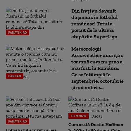
Din frați au devenit
dușmani, în fotbalul
românesc! Totul a
pornit de la ultima
FANATIK.RO
etapă din SuperLiga
Meteorologii
Accuweather anunță o
toamnă cum nu prea a
mai fost, în România.
Ce se întâmplă în
CANCAN
septembrie, octombrie
și noiembrie...
FILM NOW
FANATIK.RO
Cum arată Dustin Hoffman
Fotbalistul acuzat că bea
în 2026, la 89 de ani. Cele