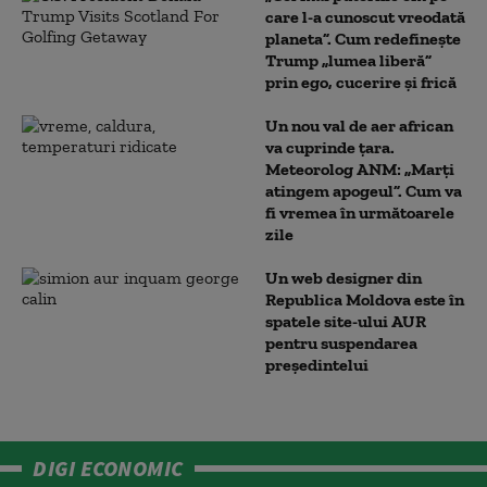
care l-a cunoscut vreodată
planeta”. Cum redefinește
Trump „lumea liberă”
prin ego, cucerire și frică
Un nou val de aer african
va cuprinde țara.
Meteorolog ANM: „Marți
atingem apogeul”. Cum va
fi vremea în următoarele
zile
Un web designer din
Republica Moldova este în
spatele site-ului AUR
pentru suspendarea
președintelui
DIGI ECONOMIC