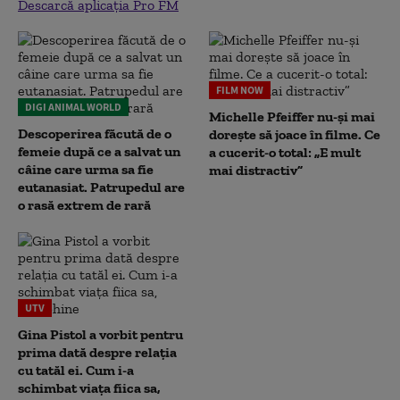
Descarcă aplicația Pro FM
FILM NOW
DIGI ANIMAL WORLD
Michelle Pfeiffer nu-și mai
Descoperirea făcută de o
dorește să joace în filme. Ce
femeie după ce a salvat un
a cucerit-o total: „E mult
câine care urma sa fie
mai distractiv”
eutanasiat. Patrupedul are
o rasă extrem de rară
UTV
Gina Pistol a vorbit pentru
prima dată despre relația
cu tatăl ei. Cum i-a
schimbat viața fiica sa,