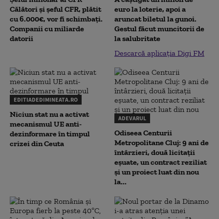
Călători și șeful CFR, plătit
euro la loterie, apoi a
cu 6.000€, vor fi schimbați.
aruncat biletul la gunoi.
Companii cu miliarde
Gestul făcut muncitorii de
datorii
la salubritate
Descarcă aplicația Digi FM
EDITIADEDIMINEATA.RO
Niciun stat nu a activat
ADEVARUL
mecanismul UE anti-
Odiseea Centurii
dezinformare în timpul
Metropolitane Cluj: 9 ani de
crizei din Ceuta
întârzieri, două licitații
eșuate, un contract reziliat
și un proiect luat din nou
la...