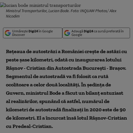
Ministrul Transporturilor, Lucian Bode. Foto: INQUAM Photos/ Alex
Nicodim
Urmărește
Digi24
în Google
Adaugă
Digi24
ca sursă preferată în
Discover
Google
Rețeaua de autostrăzi a României crește de astăzi cu
peste șase kilometri, odată cu inaugurarea lotului
Râșnov - Cristian din Autostrada București - Brașov.
Segmentul de autostradă va fi folosit ca rută
ocolitoare a celor două localităţi. În ședința de
Guvern, ministrul Bode a făcut un bilanț entuziast
al realizărilor, spunând că astfel, numărul de
kilometri de autostradă finalizați în 2020 este de 90
de kilometri. El a încurcat însă lotul Râșnov-Cristian
cu Predeal-Cristian.