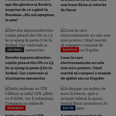
apa din ghivece și florării,
mai bune filme și rolurile
surprins de ce a găsit în
de Oscar
România: „Nu mă așteptam
la asta”
ADEVĂRUL
PLAYTECH
Revolta legumicultorilor:
Luna în care
roșiile pleacă din Olt cu 1,5
electrocasnicele au cele
lei și ajung la peste 5 lei în
mai mici prețuri. Când
Ardeal. Cer controale și
merită să cumperi o mașină
eliminarea samsarilor
de spălat sau un frigider
NEWSWEEK
DIGI FM
Șeful milionar al CFR
A câștigat un milion de