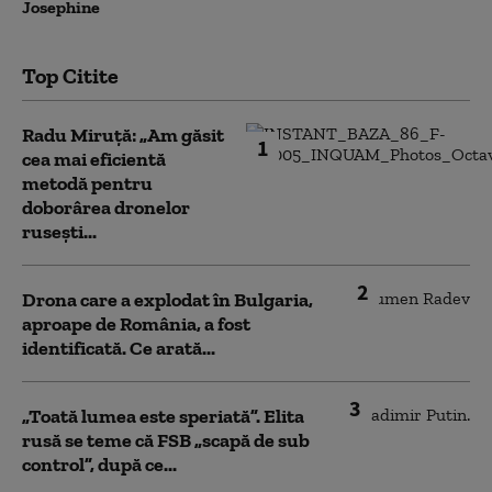
Josephine
Top Citite
Radu Miruță: „Am găsit
1
cea mai eficientă
metodă pentru
doborârea dronelor
rusești...
2
Drona care a explodat în Bulgaria,
aproape de România, a fost
identificată. Ce arată...
3
„Toată lumea este speriată”. Elita
rusă se teme că FSB „scapă de sub
control”, după ce...