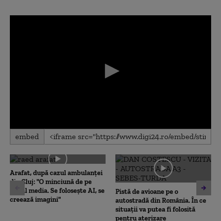
0
embed
seconds
of
0
seconds
Arafat, după cazul ambulanței
din Cluj: "O minciună de pe
social media. Se folosește AI, se
Pistă de avioane pe o
creează imagini"
autostradă din România. În ce
situații va putea fi folosită
pentru aterizare