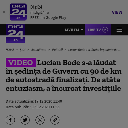
Digi24
VIEW
m.digi24.ro
FREE - In Google Play
LIVE TV
LIVE FM
HOME
Știri
Actualitate
Politică
Lucian Bode s-a lăudat în ședința de Guvern cu 90 de km de autostradă finalizați. De atâta entuziasm, a încurcat investițiile
VIDEO
Lucian Bode s-a lăudat
în ședința de Guvern cu 90 de km
de autostradă finalizați. De atâta
entuziasm, a încurcat investițiile
Data actualizării:
17.12.2020 11:40
Data publicării:
17.12.2020 11:36