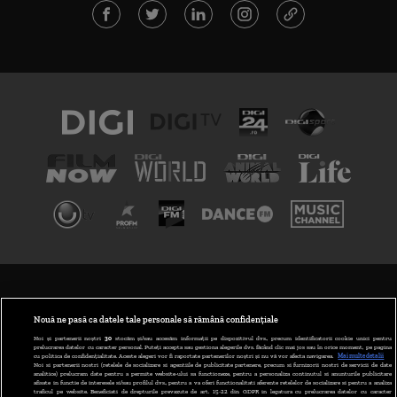
TERMENI ȘI CONDIȚII
POLITICA DE CONFIDENȚIALITATE
Nouă ne pasă ca datele tale personale să rămână confidențiale
Noi și partenerii noștri
30
stocăm și/sau accesăm informații pe dispozitivul dvs., precum identificatorii cookie unici pentru
prelucrarea datelor cu caracter personal. Puteți accepta sau gestiona alegerile dvs. făcând clic mai jos sau în orice moment, pe pagina
ABONARE DIGI TV
cu politica de confidențialitate. Aceste alegeri vor fi raportate partenerilor noștri și nu vă vor afecta navigarea.
Mai multe detalii
Noi si partenerii nostri (retelele de socializare si agentiile de publicitate partenere, precum si furnizorii nostri de servicii de date
analitice) prelucram date pentru a permite website-ului sa functioneze, pentru a personaliza continutul si anunturile publicitare
GESTIONAȚI PREFERINȚELE
afisate in functie de interesele si/sau profilul dvs., pentru a va oferi functionalitati aferente retelelor de socializare si pentru a analiza
traficul pe website. Beneficiati de drepturile prevazute de art. 15-22 din GDPR in legatura cu prelucrarea datelor cu caracter