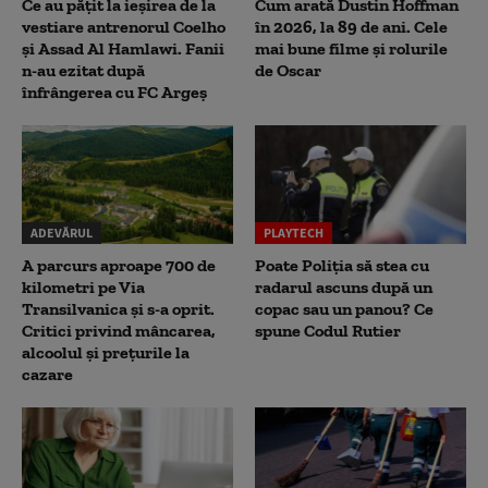
Ce au pățit la ieșirea de la
Cum arată Dustin Hoffman
vestiare antrenorul Coelho
în 2026, la 89 de ani. Cele
și Assad Al Hamlawi. Fanii
mai bune filme și rolurile
n-au ezitat după
de Oscar
înfrângerea cu FC Argeș
ADEVĂRUL
PLAYTECH
A parcurs aproape 700 de
Poate Poliția să stea cu
kilometri pe Via
radarul ascuns după un
Transilvanica și s-a oprit.
copac sau un panou? Ce
Critici privind mâncarea,
spune Codul Rutier
alcoolul și prețurile la
cazare