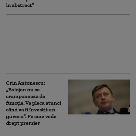
în abstract”
Crin Antonescu îi cere
lui Nicușor Dan să
rezolve criza
guvernării: „Un
președinte, ca să
merite să îl am, trebuie
să poată”
Crin Antonescu:
„Bolojan nu se
cramponează de
funcție. Va pleca atunci
când va fi învestit un
guvern”. Pe cine vede
drept premier