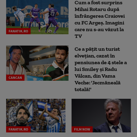
Cum a fost surprins
Mihai Rotaru după
înfrângerea Craiovei
cu FC Argeș. Imagini
care nu s-au văzut la
FANATIK.RO
TV
Ce a pățit un turist
elvețian, cazat în
pensiunea de 4 stele a
lui Smiley și Radu
Vâlcan, din Vama
CANCAN
Veche: 'Jecmăneală
totală!'
FANATIK.RO
FILM NOW