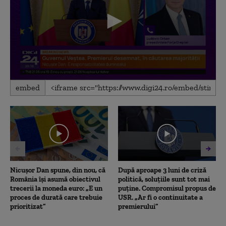
0
embed
seconds
of
12
minutes,
37
seconds
Nicușor Dan spune, din nou, că
După aproape 3 luni de criză
România își asumă obiectivul
politică, soluțiile sunt tot mai
trecerii la moneda euro: „E un
puține. Compromisul propus de
proces de durată care trebuie
USR. „Ar fi o continuitate a
prioritizat”
premierului”