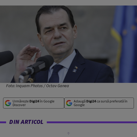
Foto: Inquam Photos / Octav Ganea
Urmărește
Digi24
în Google
Adaugă
Digi24
ca sursă preferată în
Discover
Google
DIN ARTICOL