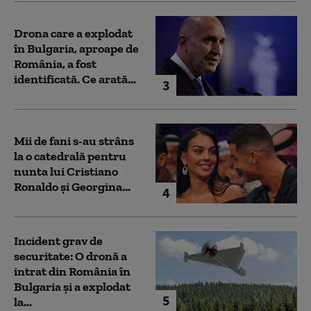
Drona care a explodat
în Bulgaria, aproape de
România, a fost
identificată. Ce arată...
3
Mii de fani s-au strâns
la o catedrală pentru
nunta lui Cristiano
Ronaldo şi Georgina...
4
Incident grav de
securitate: O dronă a
intrat din România în
Bulgaria şi a explodat
5
la...