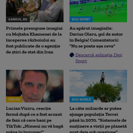
GANDUL.RO
DIGI SPORT
Primele presupuse imagini
Au apărut imaginile:
cu Mojtaba Khamenei de la
Darius Olaru, gol de autor
începerea războiului au
în Belgia! Comentatorii:
fost publicate de o agenție
"Nu se poate așa ceva"
de știri de stat din Iran
Descarcă aplicația Digi
Sport
PRO FM
DIGI WORLD
Lucian Viziru, reacție
La câte miliarde ar putea
fermă după ce a fost acuzat
ajunge populația Terrei
de fani că cere bani pe
până în 2070. "Sistemele de
TikTok: „Nimeni nu vă bagă
susținere a vieții pe planetă
mâna în buzunar!”
sunt deja sub presiune"