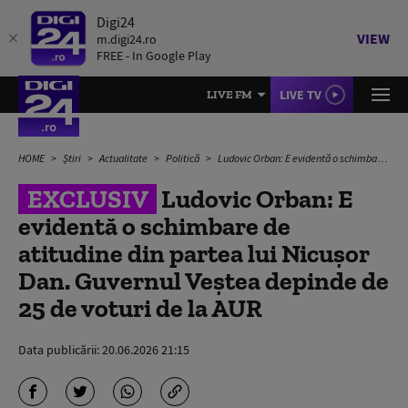
Digi24
VIEW
m.digi24.ro
FREE - In Google Play
LIVE TV
LIVE FM
HOME
Știri
Actualitate
Politică
Ludovic Orban: E evidentă o schimbare de atitudine din partea lui Nicușor Dan. Guvernul Veștea depinde de 25 de voturi de la AUR
EXCLUSIV
Ludovic Orban: E
evidentă o schimbare de
atitudine din partea lui Nicușor
Dan. Guvernul Veștea depinde de
25 de voturi de la AUR
Data publicării:
20.06.2026 21:15