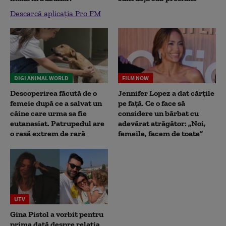
Descarcă aplicația Pro FM
DIGI ANIMAL WORLD
FILM NOW
Descoperirea făcută de o
Jennifer Lopez a dat cărțile
femeie după ce a salvat un
pe față. Ce o face să
câine care urma sa fie
considere un bărbat cu
eutanasiat. Patrupedul are
adevărat atrăgător: „Noi,
o rasă extrem de rară
femeile, facem de toate”
UTV
Gina Pistol a vorbit pentru
prima dată despre relația