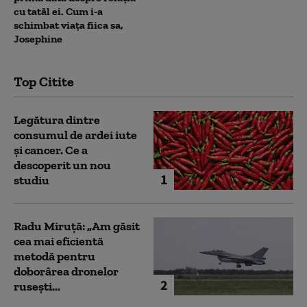
cu tatăl ei. Cum i-a
schimbat viața fiica sa,
Josephine
Top Citite
Legătura dintre
consumul de ardei iute
și cancer. Ce a
descoperit un nou
1
studiu
Radu Miruță: „Am găsit
cea mai eficientă
metodă pentru
doborârea dronelor
2
rusești...