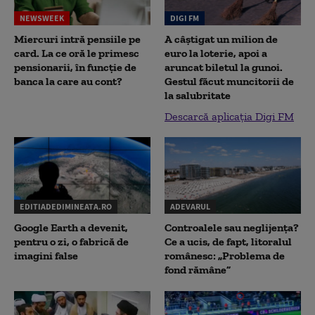
NEWSWEEK
DIGI FM
Miercuri intră pensiile pe
A câștigat un milion de
card. La ce oră le primesc
euro la loterie, apoi a
pensionarii, în funcție de
aruncat biletul la gunoi.
banca la care au cont?
Gestul făcut muncitorii de
la salubritate
Descarcă aplicația Digi FM
EDITIADEDIMINEATA.RO
ADEVARUL
Google Earth a devenit,
Controalele sau neglijența?
pentru o zi, o fabrică de
Ce a ucis, de fapt, litoralul
imagini false
românesc: „Problema de
fond rămâne”