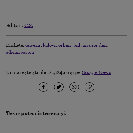
Editor :
C.S.
Etichete:
guvern
ludovic orban
pnl
nicusor dan
adrian vestea
Urmărește știrile Digi24.ro și pe
Google News
Te-ar putea interesa și:
Gheorghiu, atac dur la