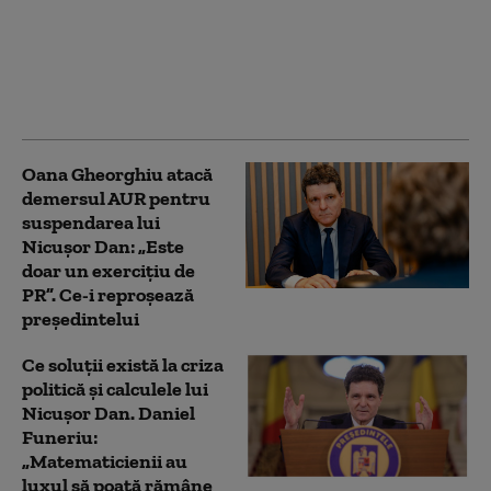
Grindeanu: Nu e
capabil să fie solidar cu
nevoile țării. E nedrept
ca PSD să primească
guvernarea
Oana Gheorghiu atacă
demersul AUR pentru
suspendarea lui
Nicușor Dan: „Este
doar un exercițiu de
PR”. Ce-i reproșează
președintelui
Ce soluții există la criza
politică și calculele lui
Nicușor Dan. Daniel
Funeriu:
„Matematicienii au
luxul să poată rămâne