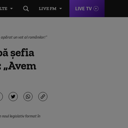
LIVE TV
LTE
LIVE FM
apărat un vot al românilor!”
bă șefia
: „Avem
noul legislativ format în