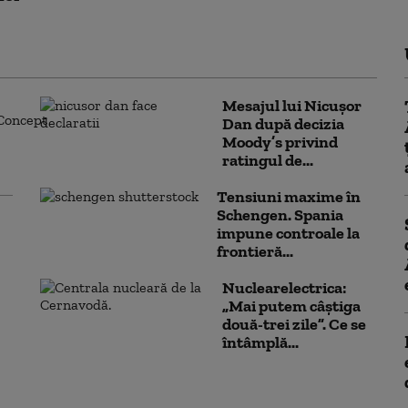
Mesajul lui Nicușor
Dan după decizia
Moody’s privind
ratingul de...
Tensiuni maxime în
Schengen. Spania
impune controale la
frontieră...
Nuclearelectrica:
„Mai putem câștiga
două-trei zile”. Ce se
întâmplă...