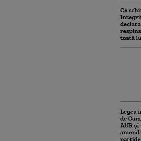
Ce sch
Integri
declara
respins
toată l
Noua Le
trecut 
Parlame
averile
amantel
între so
Legea i
de Came
AUR și-
amenda
partide