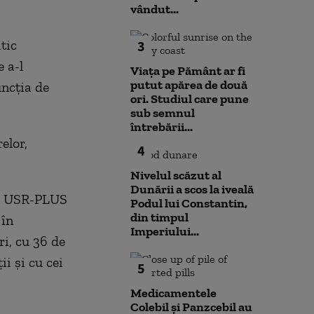
vândut...
tic
3
e a-l
Viața pe Pământ ar fi
putut apărea de două
ncţia de
ori. Studiul care pune
sub semnul
întrebării...
elor,
4
Nivelul scăzut al
Dunării a scos la iveală
L, USR-PLUS
Podul lui Constantin,
din timpul
 în
Imperiului...
i, cu 36 de
ii şi cu cei
5
Medicamentele
Colebil și Panzcebil au