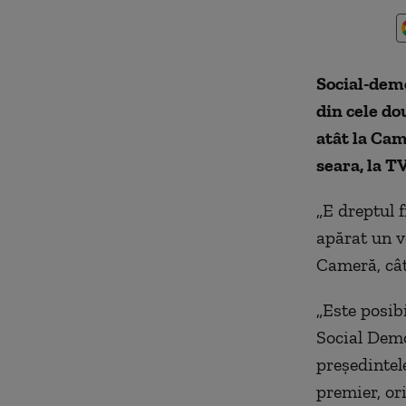
Social-demo
din cele do
atât la Cam
seara, la T
„E dreptul 
apărat un v
Cameră, cât
„Este posibi
Social Dem
preşedintele
premier, or