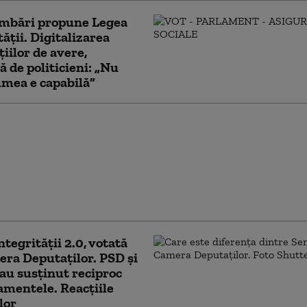
imbări propune Legea
tății. Digitalizarea
țiilor de avere,
ă de politicieni: „Nu
umea e capabilă”
ge a Integrității a
de votul
ntului. Ceartă pe
 partenerilor: „Cu
e nu sunt relații ca
ți”
ntegrității 2.0, votată
ra Deputaților. PSD și
au susținut reciproc
mentele. Reacțiile
lor