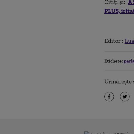
Citiți și:
A 
PLUS, irita
Editor :
Lua
Etichete:
parl
Urmărește ș