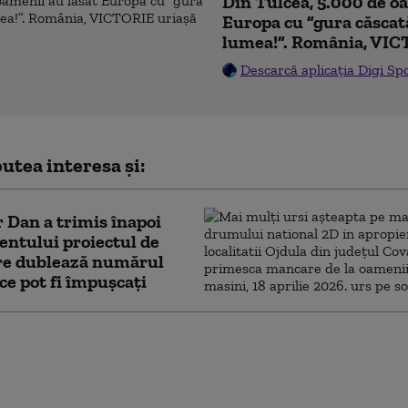
Din Tulcea, 5.000 de o
Europa cu ”gura căscat
lumea!”. România, VIC
Descarcă aplicația Digi Sp
utea interesa și:
 Dan a trimis înapoi
ntului proiectul de
are dublează numărul
 ce pot fi împușcați
ge a integrității deschide calea spre
riatul civil. ACCEPT: Nu poți impune
i fără să oferi și drepturi