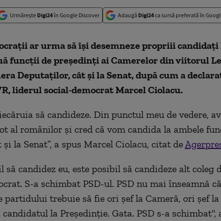
Urmărește
Digi24
în Google Discover
Adaugă
Digi24
ca sursă preferată în Googl
craţii ar urma să îşi desemneze propriii candidaţi 
uă funcţii de preşedinţi ai Camerelor din viitorul Le
era Deputaţilor, cât şi la Senat, după cum a declara
VR, liderul social-democrat Marcel Ciolacu.
fiecăruia să candideze. Din punctul meu de vedere, a
ot al românilor şi cred că vom candida la ambele funcţ
 şi la Senat”, a spus Marcel Ciolacu, citat de
Agerpre
l să candidez eu, este posibil să candideze alt coleg 
ocrat. S-a schimbat PSD-ul. PSD nu mai înseamnă c
 partidului trebuie să fie ori şef la Cameră, ori şef la
i candidatul la Preşedinţie. Gata. PSD s-a schimbat", 