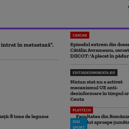
CANCAN
 intrat în metastază".
Episodul extrem din dosar
Cătălin Avramescu, cercet
DIICOT: 'A plecat în pădur
EDITIADEDIMINEATA.RO
Niciun stat nu a activat
mecanismul UE anti-
dezinformare în timpul cr
Ceuta
PLAYTECH
iață: 8 tone de legume
Facultatea din România 
DIGI
pierdut aproape jumăta
SPORT