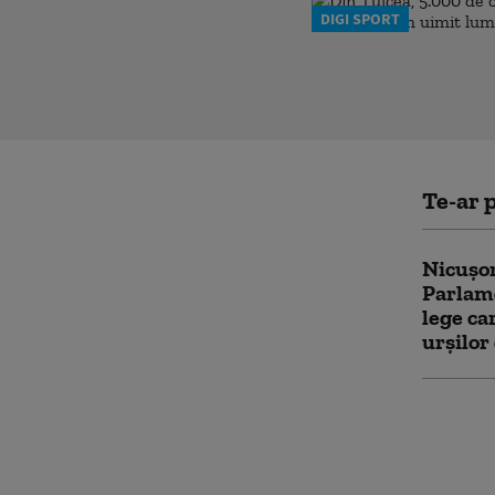
DIGI SPORT
Te-ar p
Nicușor
Parlame
lege c
urșilor
Noua le
partene
obligați