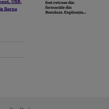
ment. USR-
fost retrase din
farmaciile din
 de Barna
România. Explicația...