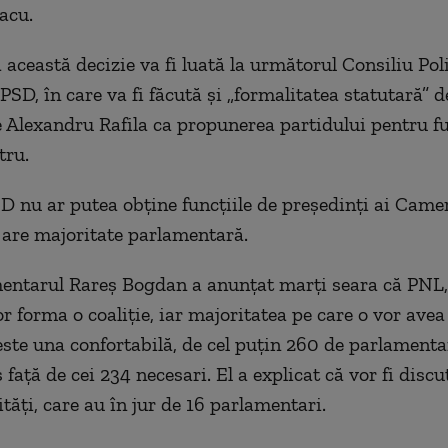
lacu.
 această decizie va fi luată la următorul Consiliu Poli
PSD, în care va fi făcută şi „formalitatea statutară” d
Alexandru Rafila ca propunerea partidului pentru fu
tru.
SD nu ar putea obține funcțiile de președinți ai Camer
 are majoritate parlamentară.
entarul Rareş Bogdan a anunţat marți seara că PN
 forma o coaliție, iar majoritatea pe care o vor avea
ste una confortabilă, de cel puțin 260 de parlamentar
s faţă de cei 234 necesari. El a explicat că vor fi discuţ
tăţi, care au în jur de 16 parlamentari.