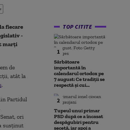
e
TOP CITITE
la fiecare
gislativ -
t marți
1
Sărbătoare
vem de
importantă în
calendarul ortodox pe
ii, atât la
7 august: Ce tradiții se
s
.
respectă și cui...
din Partidul
2
ă
Tupeul unui primar
 Senat, ori
PSD după ce a încasat
despăgubiri pentru
a susținut
secetă, iar apoi a