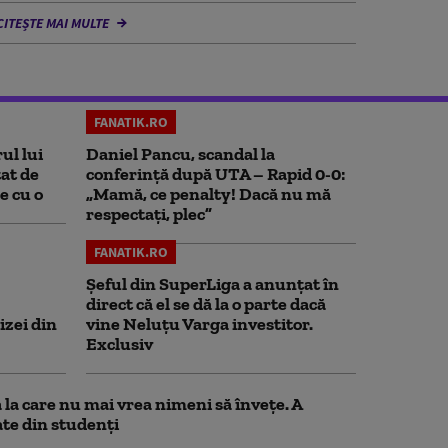
CITEȘTE MAI MULTE
FANATIK.RO
ul lui
Daniel Pancu, scandal la
at de
conferință după UTA – Rapid 0-0:
e cu o
„Mamă, ce penalty! Dacă nu mă
respectați, plec”
FANATIK.RO
Șeful din SuperLiga a anunțat în
direct că el se dă la o parte dacă
izei din
vine Neluțu Varga investitor.
Exclusiv
la care nu mai vrea nimeni să înveţe. A
te din studenţi