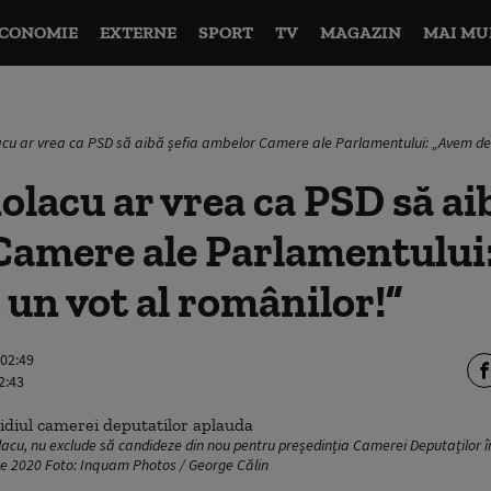
CONOMIE
EXTERNE
SPORT
TV
MAGAZIN
MAI MU
acu ar vrea ca PSD să aibă șefia ambelor Camere ale Parlamentului: „Avem de 
olacu ar vrea ca PSD să ai
Camere ale Parlamentului
 un vot al românilor!”
 02:49
2:43
acu, nu exclude să candideze din nou pentru președinția Camerei Deputaților în 
e 2020 Foto: Inquam Photos / George Călin