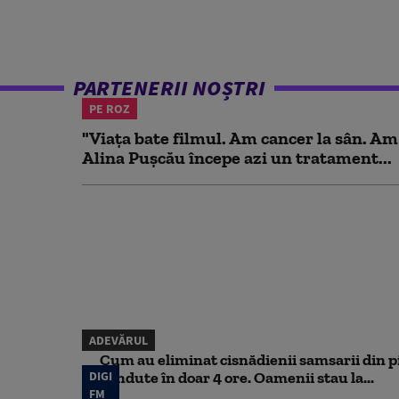
PARTENERII NOȘTRI
PE ROZ
"Viața bate filmul. Am cancer la sân. Am
Alina Pușcău începe azi un tratament...
ADEVĂRUL
Cum au eliminat cisnădienii samsarii din p
DIGI
vândute în doar 4 ore. Oamenii stau la...
FM