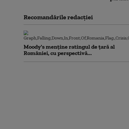
Recomandările redacţiei
Moody's menține ratingul de țară al
României, cu perspectivă...