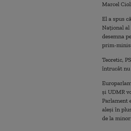
Marcel Cio
El a spus că
Naţional al 
desemna pe 
prim-minis
Teoretic, P
întrucât nu
Europarlam
şi UDMR vor
Parlament e
aleşi în plu
de la minori