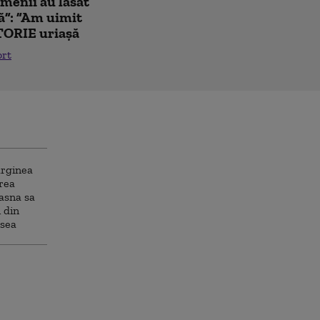
amenii au lăsat
ă”: ”Am uimit
TORIE uriașă
ort