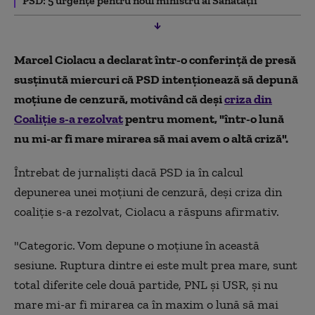
PSD: 5 urgențe pentru noul ministru al Sănătății
Marcel Ciolacu a declarat într-o conferință de presă
susținută miercuri că PSD intenționează să depună
moțiune de cenzură, motivând că deși
criza din
Coaliție s-a rezolvat
pentru moment, "într-o lună
nu mi-ar fi mare mirarea să mai avem o altă criză".
Întrebat de jurnaliști dacă PSD ia în calcul
depunerea unei moțiuni de cenzură, deși criza din
coaliție s-a rezolvat, Ciolacu a răspuns afirmativ.
"Categoric. Vom depune o moțiune în această
sesiune. Ruptura dintre ei este mult prea mare, sunt
total diferite cele două partide, PNL și USR, și nu
mare mi-ar fi mirarea ca în maxim o lună să mai