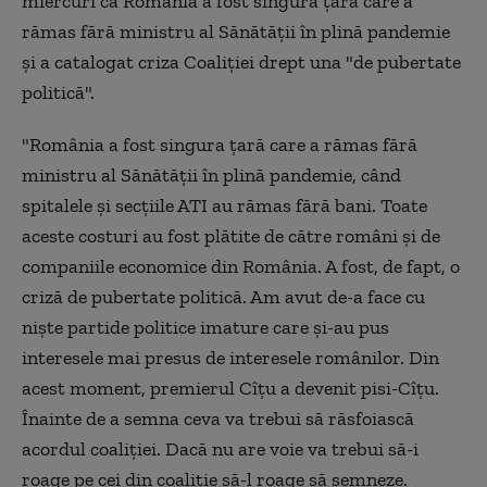
miercuri că România a fost singura țară care a
rămas fără ministru al Sănătății în plină pandemie
și a catalogat criza Coaliției drept una "de pubertate
politică".
"România a fost singura țară care a rămas fără
ministru al Sănătății în plină pandemie, când
spitalele și secțiile ATI au rămas fără bani. Toate
aceste costuri au fost plătite de către români și de
companiile economice din România. A fost, de fapt, o
criză de pubertate politică. Am avut de-a face cu
niște partide politice imature care și-au pus
interesele mai presus de interesele românilor. Din
acest moment, premierul Cîțu a devenit pisi-Cîțu.
Înainte de a semna ceva va trebui să răsfoiască
acordul coaliției. Dacă nu are voie va trebui să-i
roage pe cei din coaliție să-l roage să semneze.