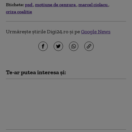
Etichete:
psd
motiune de cenzura
marcel ciolacu
criza coalitie
Urmărește știrile Digi24.ro și pe
Google News
Te-ar putea interesa și:
PSD îi cere lui Bolojan
să susțină la Bruxelles
repornirea centralelor
pe cărbune: „României
nu i se poate cere să
rămână în beznă”