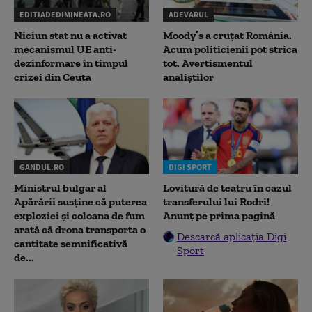
EDITIADEDIMINEATA.RO
ADEVARUL
Niciun stat nu a activat
Moody’s a cruțat România.
mecanismul UE anti-
Acum politicienii pot strica
dezinformare în timpul
tot. Avertismentul
crizei din Ceuta
analiștilor
GANDUL.RO
DIGI SPORT
Ministrul bulgar al
Lovitură de teatru în cazul
Apărării susține că puterea
transferului lui Rodri!
exploziei și coloana de fum
Anunț pe prima pagină
arată că drona transporta o
Descarcă aplicația Digi
cantitate semnificativă
Sport
de...