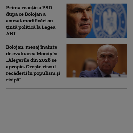
Prima reacție a PSD
după ce Bolojan a
acuzat modificări cu
țintă politică la Legea
ANI
Bolojan, mesaj înainte
de evaluarea Moody's:
„Alegerile din 2028 se
apropie. Crește riscul
recăderii în populism și
risipă”
PSD acuză PNL şi USR
că au blocat 771
milioane euro pentru
a-l proteja pe Dominic
Fritz, după contestarea
Legii Integrității la