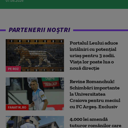
07.08.2026
PARTENERII NOȘTRI
Portalul Leului aduce
întâlniri cu potențial
uriaș pentru 3 zodii.
Viața lor poate lua o
nouă direcție
PE ROZ
Revine Romanchuk!
Schimbări importante
la Universitatea
Craiova pentru meciul
cu FC Argeş. Exclusiv
FANATIK.RO
4.000 lei amendă
tuturor românilor care