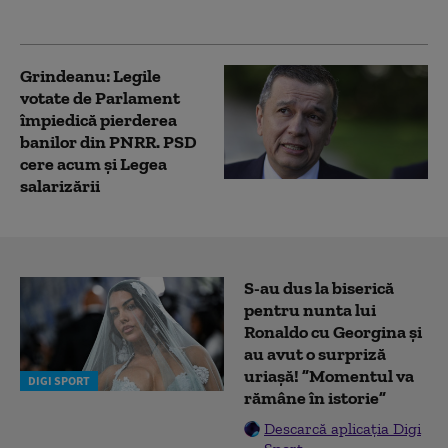
CCR
Grindeanu: Legile
votate de Parlament
împiedică pierderea
banilor din PNRR. PSD
cere acum și Legea
salarizării
S-au dus la biserică
pentru nunta lui
Ronaldo cu Georgina și
au avut o surpriză
uriașă! ”Momentul va
DIGI SPORT
rămâne în istorie”
Descarcă aplicația Digi