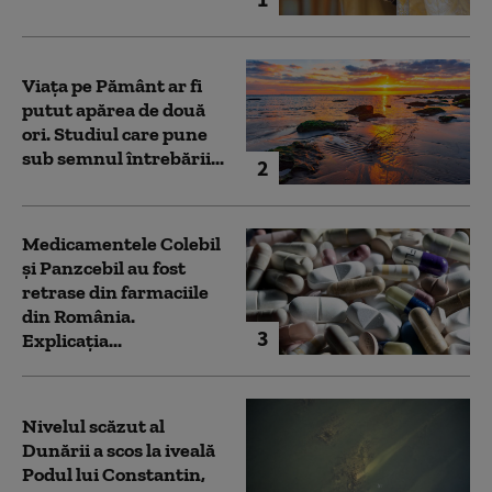
Viața pe Pământ ar fi
putut apărea de două
ori. Studiul care pune
sub semnul întrebării...
2
Medicamentele Colebil
și Panzcebil au fost
retrase din farmaciile
din România.
3
Explicația...
Nivelul scăzut al
Dunării a scos la iveală
Podul lui Constantin,