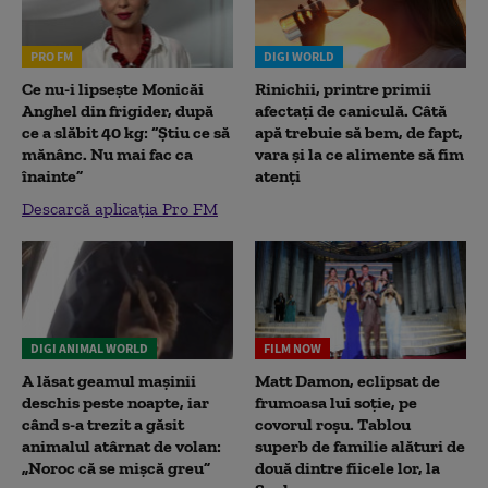
PRO FM
DIGI WORLD
Ce nu-i lipsește Monicăi
Rinichii, printre primii
Anghel din frigider, după
afectați de caniculă. Câtă
ce a slăbit 40 kg: “Știu ce să
apă trebuie să bem, de fapt,
mănânc. Nu mai fac ca
vara și la ce alimente să fim
înainte”
atenți
Descarcă aplicația Pro FM
DIGI ANIMAL WORLD
FILM NOW
A lăsat geamul mașinii
Matt Damon, eclipsat de
deschis peste noapte, iar
frumoasa lui soție, pe
când s-a trezit a găsit
covorul roșu. Tablou
animalul atârnat de volan:
superb de familie alături de
„Noroc că se mișcă greu”
două dintre fiicele lor, la