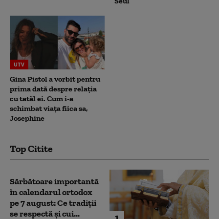
Seul
UTV
Gina Pistol a vorbit pentru
prima dată despre relația
cu tatăl ei. Cum i-a
schimbat viața fiica sa,
Josephine
Top Citite
Sărbătoare importantă
în calendarul ortodox
pe 7 august: Ce tradiții
se respectă și cui...
1