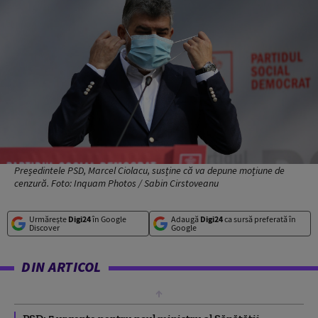
Președintele PSD, Marcel Ciolacu, susține că va depune moțiune de
cenzură. Foto: Inquam Photos / Sabin Cirstoveanu
Urmărește
Digi24
în Google
Adaugă
Digi24
ca sursă preferată în
Discover
Google
DIN ARTICOL