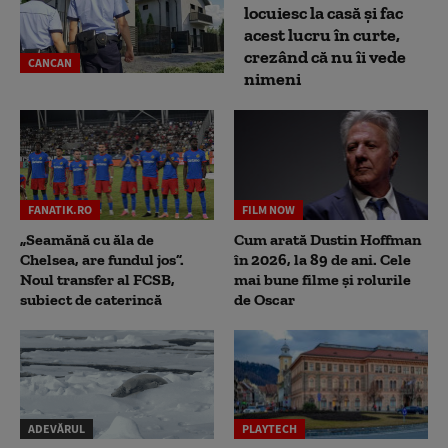
locuiesc la casă și fac
acest lucru în curte,
crezând că nu îi vede
CANCAN
nimeni
FANATIK.RO
FILM NOW
„Seamănă cu ăla de
Cum arată Dustin Hoffman
Chelsea, are fundul jos”.
în 2026, la 89 de ani. Cele
Noul transfer al FCSB,
mai bune filme și rolurile
subiect de caterincă
de Oscar
ADEVĂRUL
PLAYTECH