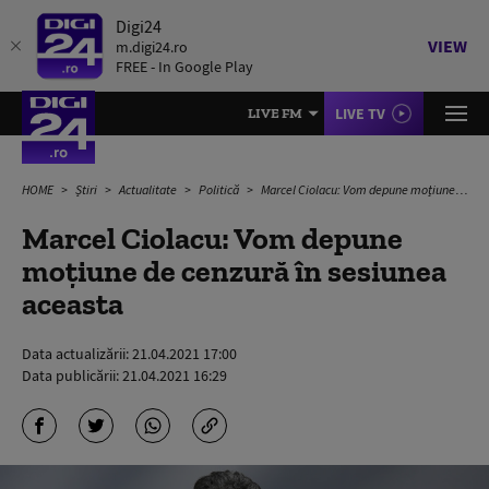
Digi24
VIEW
m.digi24.ro
FREE - In Google Play
LIVE TV
LIVE FM
HOME
Știri
Actualitate
Politică
Marcel Ciolacu: Vom depune moțiune de cenzură în sesiunea aceasta
Marcel Ciolacu: Vom depune
moțiune de cenzură în sesiunea
aceasta
Data actualizării:
21.04.2021 17:00
Data publicării:
21.04.2021 16:29