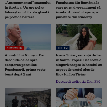
„Antrenamentul” sezonului
Facultatea din România la
în Arctica: Un urs polar
care nu mai vrea nimeni să
folosește un bloc de gheață
înveţe. A pierdut aproape
pe post de halteră
jumătate din studenţi
NEWSWEEK
DIGI FM
Anunțul lui Nicușor Dan
Ioana Țiriac, vacanță de lux
deschide calea spre
în Saint-Tropez. Cât costă o
creșterea pensiilor.
singură noapte la hotelul cu
Pensionarii, prima veste
aspect de castel ales de
bună după 2 ani
fiica lui Ion Țiriac
Descarcă aplicația Digi FM