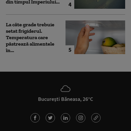
din timpul Imperiului...
4
La câte grade trebuie
setat frigiderul.
Temperatura care
păstrează alimentele
5
în...
București Băneasa, 26°C