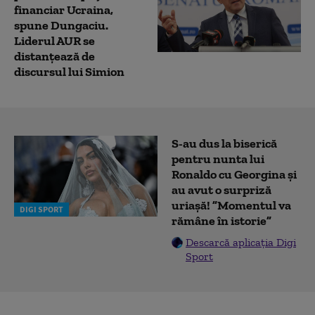
financiar Ucraina,
spune Dungaciu.
Liderul AUR se
distanțează de
discursul lui Simion
S-au dus la biserică
pentru nunta lui
Ronaldo cu Georgina și
au avut o surpriză
uriașă! ”Momentul va
DIGI SPORT
rămâne în istorie”
Descarcă aplicația Digi
Sport