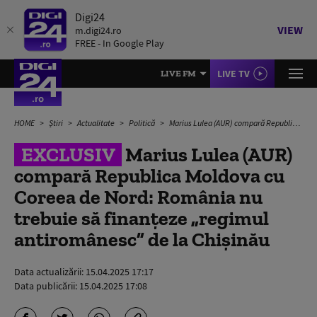
Digi24
VIEW
m.digi24.ro
FREE - In Google Play
LIVE TV
LIVE FM
HOME
Știri
Actualitate
Politică
Marius Lulea (AUR) compară Republica Moldova cu Coreea de Nord: România nu trebuie să finanțeze „regimul antiromânesc” de la Chișinău
EXCLUSIV
Marius Lulea (AUR)
compară Republica Moldova cu
Coreea de Nord: România nu
trebuie să finanțeze „regimul
antiromânesc” de la Chișinău
Data actualizării:
15.04.2025 17:17
Data publicării:
15.04.2025 17:08