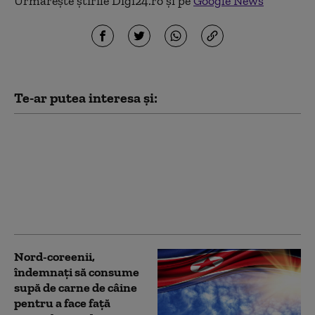
Urmărește știrile Digi24.ro și pe
Google News
Te-ar putea interesa și:
Dan Motreanu, reacție
după menținerea
ratingului de țară: „Nu
putem reveni la iluzia
că există bani fără
limită”
Nord-coreenii,
îndemnaţi să consume
supă de carne de câine
pentru a face față