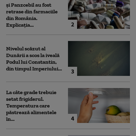
și Panzcebil au fost
retrase din farmaciile
din România.
2
Explicația...
Nivelul scăzut al
Dunării a scos la iveală
Podul lui Constantin,
din timpul Imperiului...
3
La câte grade trebuie
setat frigiderul.
Temperatura care
păstrează alimentele
4
în...