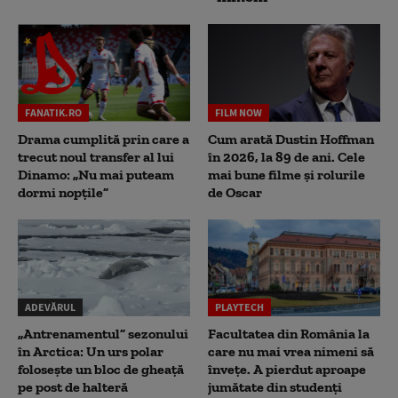
FANATIK.RO
FILM NOW
Drama cumplită prin care a
Cum arată Dustin Hoffman
trecut noul transfer al lui
în 2026, la 89 de ani. Cele
Dinamo: „Nu mai puteam
mai bune filme și rolurile
dormi nopțile”
de Oscar
ADEVĂRUL
PLAYTECH
„Antrenamentul” sezonului
Facultatea din România la
în Arctica: Un urs polar
care nu mai vrea nimeni să
folosește un bloc de gheață
înveţe. A pierdut aproape
pe post de halteră
jumătate din studenţi