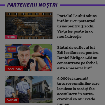
PARTENERII NOȘTRI
Portalul Leului aduce
întâlniri cu potențial
uriaș pentru 3 zodii.
Viața lor poate lua o
nouă direcție
PE ROZ
Sfatul de suflet al lui
Edi Iordănescu pentru
Daniel Bîrligea: „Să se
concentreze pe fotbal,
asta e meseria lui!”
FANATIK.RO
4.000 lei amendă
tuturor românilor care
locuiesc la casă și fac
acest lucru în curte,
crezând că nu îi vede
CANCAN
nimeni