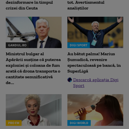
dezinformare în timpul
tot. Avertismentul
crizei din Ceuta
analiștilor
GANDUL.RO
DIGI SPORT
Ministrul bulgar al
Au bătut palma! Marius
Apărării susține că puterea
Șumudică, revenire
exploziei și coloana de fum
spectaculoasă pe bancă, în
arată că drona transporta o
SuperLigă
cantitate semnificativă
Descarcă aplicația Digi
de...
Sport
PRO FM
DIGI WORLD