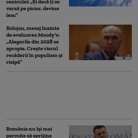
caniculei: „Și dacă ţi se
varsă pe picior, devine
leac”
Bolojan, mesaj înainte
de evaluarea Moody's:
„Alegerile din 2028 se
apropie. Crește riscul
recăderii în populism și
risipă”
Reacția Maiei Sandu
după vizita delegaţiei
talibane: „E ruşinos că
nu toată lumea citeşte
politică externă”
România nu își mai
permite să sprijine