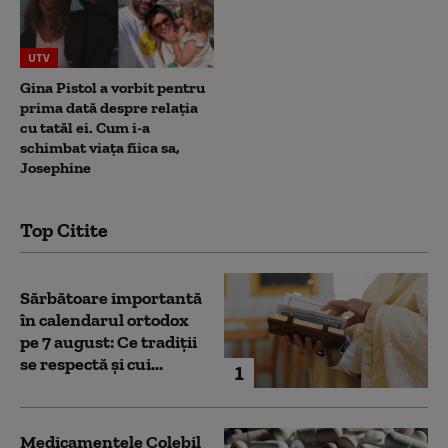
UTV
Gina Pistol a vorbit pentru
prima dată despre relația
cu tatăl ei. Cum i-a
schimbat viața fiica sa,
Josephine
Top Citite
Sărbătoare importantă
în calendarul ortodox
pe 7 august: Ce tradiții
se respectă și cui...
1
Medicamentele Colebil