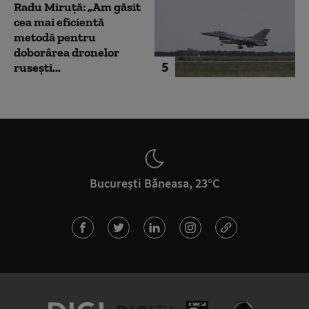
Radu Miruță: „Am găsit
cea mai eficientă
metodă pentru
doborârea dronelor
5
rusești...
București Băneasa, 23°C