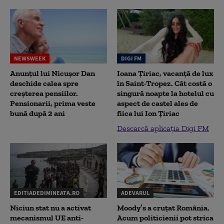
NEWSWEEK
DIGI FM
Anunțul lui Nicușor Dan
Ioana Țiriac, vacanță de lux
deschide calea spre
în Saint-Tropez. Cât costă o
creșterea pensiilor.
singură noapte la hotelul cu
Pensionarii, prima veste
aspect de castel ales de
bună după 2 ani
fiica lui Ion Țiriac
Descarcă aplicația Digi FM
EDITIADEDIMINEATA.RO
ADEVARUL
Niciun stat nu a activat
Moody’s a cruțat România.
mecanismul UE anti-
Acum politicienii pot strica