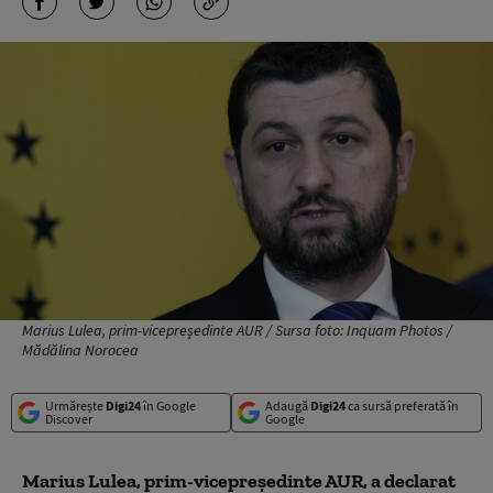
Marius Lulea, prim-vicepreședinte AUR / Sursa foto: Inquam Photos /
Mădălina Norocea
Urmărește
Digi24
în Google
Adaugă
Digi24
ca sursă preferată în
Discover
Google
Marius Lulea, prim-vicepreședinte AUR, a declarat