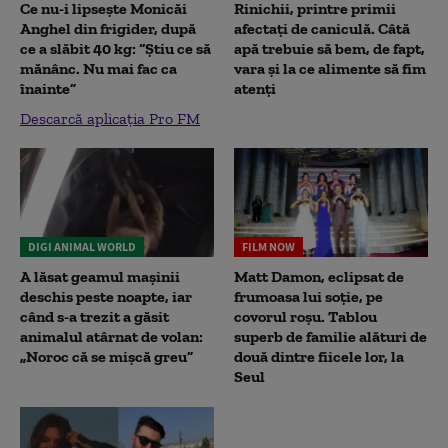
Ce nu-i lipsește Monicăi
Rinichii, printre primii
Anghel din frigider, după
afectați de caniculă. Câtă
ce a slăbit 40 kg: “Știu ce să
apă trebuie să bem, de fapt,
mănânc. Nu mai fac ca
vara și la ce alimente să fim
înainte”
atenți
Descarcă aplicația Pro FM
DIGI ANIMAL WORLD
FILM NOW
A lăsat geamul mașinii
Matt Damon, eclipsat de
deschis peste noapte, iar
frumoasa lui soție, pe
când s-a trezit a găsit
covorul roșu. Tablou
animalul atârnat de volan:
superb de familie alături de
„Noroc că se mișcă greu”
două dintre fiicele lor, la
Seul