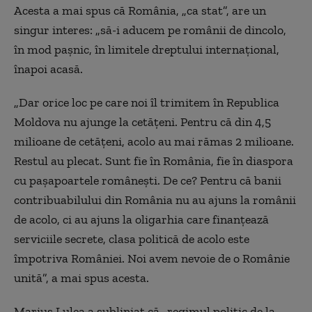
Acesta a mai spus că România, „ca stat”, are un
singur interes: „să-i aducem pe românii de dincolo,
în mod pașnic, în limitele dreptului internațional,
înapoi acasă.
„Dar orice loc pe care noi îl trimitem în Republica
Moldova nu ajunge la cetățeni. Pentru că din 4,5
milioane de cetățeni, acolo au mai rămas 2 milioane.
Restul au plecat. Sunt fie în România, fie în diaspora
cu pașapoartele românești. De ce? Pentru că banii
contribuabilului din România nu au ajuns la românii
de acolo, ci au ajuns la oligarhia care finanțează
serviciile secrete, clasa politică de acolo este
împotriva României. Noi avem nevoie de o Românie
unită”, a mai spus acesta.
Marius Lulea a subliniat că „regimul politic de la