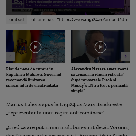
0
embed
seconds
of
12
minutes,
21
seconds
Risc de pene de curent în
Alexandru Nazare avertizează
Republica Moldova. Guvernul
că „riscurile rămân ridicate”
recomandă limitarea
după rapoartele Fitch și
consumului de electricitate
Moody’s: „Nu a fost o perioadă
simplă”
Marius Lulea a spus la Digi24 că Maia Sandu este
„reprezentanta unui regim antiromânesc”.
„Cred că are puțin mai mult bun-simț decât Voronin,
dar face parte din aceeași elită. Apropo, Maia Sandu