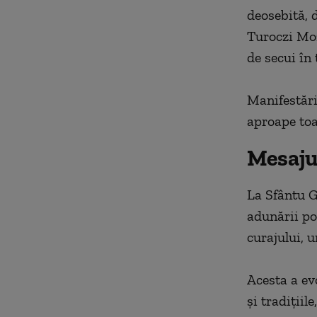
deosebită, 
Turoczi Moz
de secui în 
Manifestări
aproape toa
Mesaju
La Sfântu G
adunării po
curajului, u
Acesta a ev
şi tradiţiil