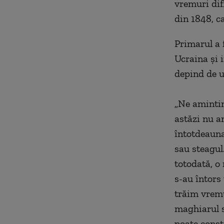
vremuri difi
din 1848, ca
Primarul a f
Ucraina şi i
depind de un
„Ne amintim 
astăzi nu a
întotdeauna
sau steagul.
totodată, o 
s-au întors 
trăim vremu
maghiarul s
poate const