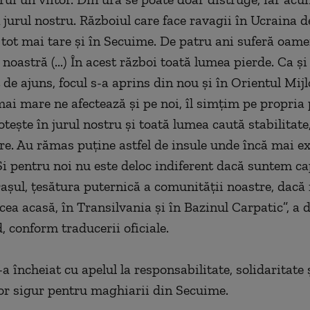
 jurul nostru. Războiul care face ravagii în Ucraina d
 tot mai tare şi în Secuime. De patru ani suferă oame
noastră (...) În acest război toată lumea pierde. Ca ş
t de ajuns, focul s-a aprins din nou şi în Orientul Mijloc
mai mare ne afectează şi pe noi, îl simţim pe propria p
teşte în jurul nostru şi toată lumea caută stabilitate
ure. Au rămas puţine astfel de insule unde încă mai ex
Şi pentru noi nu este deloc indiferent dacă suntem ca
aşul, ţesătura puternică a comunităţii noastre, dacă
ea acasă, în Transilvania şi în Bazinul Carpatic”, a d
, conform traducerii oficiale.
a încheiat cu apelul la responsabilitate, solidaritate 
tor sigur pentru maghiarii din Secuime.