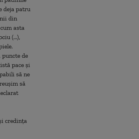
e deja patru
nii din
i cum asta
iu (...),
iele.
, puncte de
istă pace şi
pabili să ne
 reuşim să
eclarat
şi credinţa