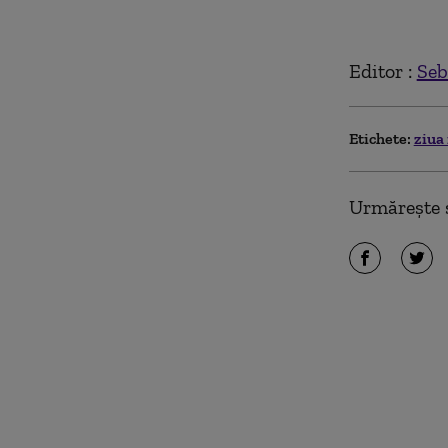
Editor :
Seb
Etichete:
ziua
Urmărește ș