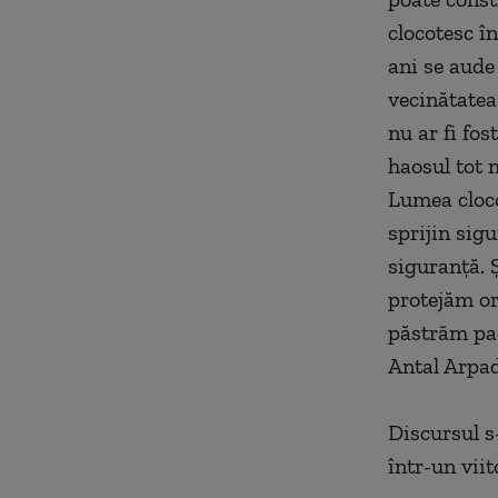
clocotesc în
ani se aude
vecinătatea 
nu ar fi fos
haosul tot 
Lumea cloco
sprijin sig
siguranţă. 
protejăm or
păstrăm pac
Antal Arpad
Discursul s-
într-un vii