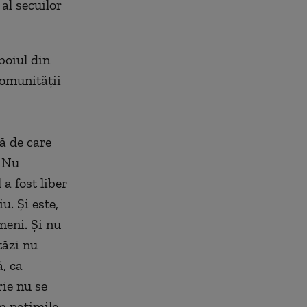
al secuilor
zboiul din
comunităţii
ră de care
. Nu
a fost liber
u. Şi este,
meni. Şi nu
tăzi nu
, ca
rie nu se
um patimile