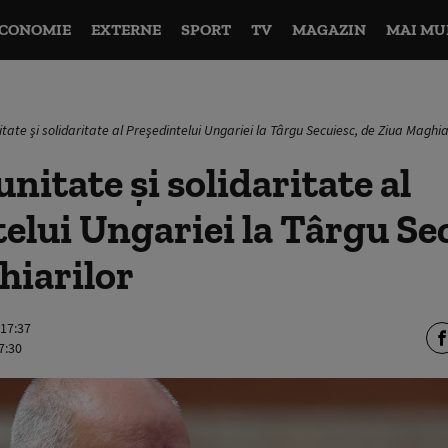
CONOMIE
EXTERNE
SPORT
TV
MAGAZIN
MAI MU
tate şi solidaritate al Preşedintelui Ungariei la Târgu Secuiesc, de Ziua Maghia
nitate şi solidaritate al
elui Ungariei la Târgu Sec
hiarilor
 17:37
7:30