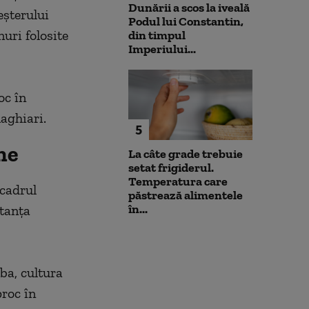
Dunării a scos la iveală
eşterului
Podul lui Constantin,
uri folosite
din timpul
Imperiului...
oc în
maghiari.
5
he
La câte grade trebuie
setat frigiderul.
Temperatura care
 cadrul
păstrează alimentele
în...
rtanţa
ba, cultura
proc în