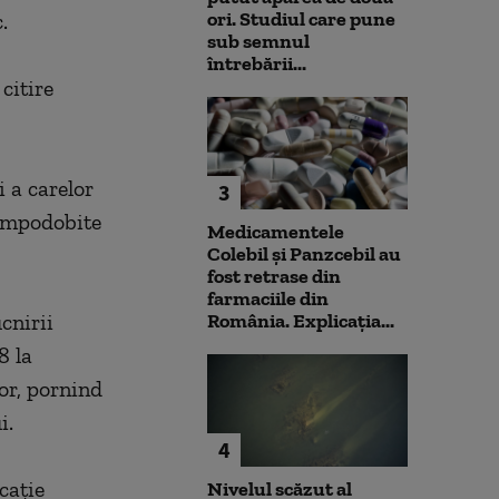
ori. Studiul care pune
.
sub semnul
întrebării...
citire
i a carelor
3
, împodobite
Medicamentele
Colebil și Panzcebil au
fost retrase din
farmaciile din
cnirii
România. Explicația...
8 la
or, pornind
i.
4
caţie
Nivelul scăzut al