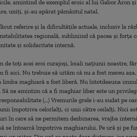
cile, amintind de exemplul eroic al lui Gabor Aron şi 
re, uniţi, şi-au apărat pământul natal.
ăcut referire şi la dificultăţile actuale, inclusiv la ră
nstabilitatea regională, subliniind că pacea şi forţa 
itate şi solidaritate internă.
de toţi acei eroi curajoşi, loiali naţiunii noastre, fă
m fi aici. Nu trebuie să uităm că nu a fost mereu aşa
 limba maghiară a fost liberă. Nu întotdeauna imnul 
 Să ne amintim că a fi maghiar liber este un privilegi
responsabilitate (...) Vremurile grele i-au sudat pe oa
unii împotriva celorlalţi, ci unii către ceilalţi. Nici as
ri în care să ne permitem dezbinarea, vrajba internă
ă se întoarcă împotriva maghiarului. Pe ură şi pe fu
rui un viitor. Din ură se poate doar distruge, iar ac