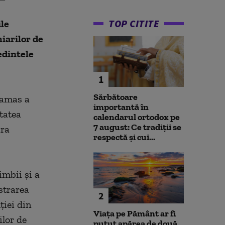
TOP CITITE
ile
iarilor de
edintele
1
Sărbătoare
Tamas a
importantă în
tatea
calendarul ortodox pe
7 august: Ce tradiții se
ara
respectă și cui...
imbii şi a
strarea
2
ţiei din
Viața pe Pământ ar fi
ilor de
putut apărea de două