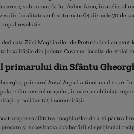
deoarece, sub comanda lui Gabor Aron, în atelierul m
es din localitate au fost turnate 64 din cele 70 de tun
timpul revoluţiei.
 dedicate Zilei Maghiarilor de Pretutindeni au avut l
te localităţile din judeţul Covasna locuite de etnici 
l primarului din Sfântu Gheorg
heorghe, primarul Antal Arpad a ţinut un discurs în
pulare din centrul oraşului, în care a subliniat impo
nităţii şi solidarităţii comunităţii.
ocat responsabilitatea maghiarilor de a-şi păstra lim
e, precum şi necesitatea colaborării şi sprijinului reci