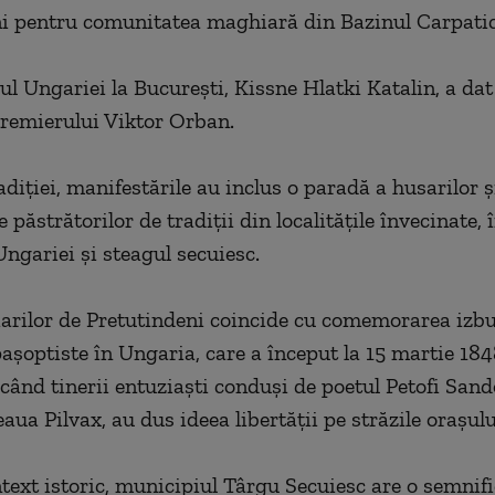
i pentru comunitatea maghiară din Bazinul Carpatic
 Ungariei la Bucureşti, Kissne Hlatki Katalin, a dat 
remierului Viktor Orban.
diţiei, manifestările au inclus o paradă a husarilor ş
e păstrătorilor de tradiţii din localităţile învecinate
Ungariei şi steagul secuiesc.
rilor de Pretutindeni coincide cu comemorarea izbu
paşoptiste în Ungaria, care a început la 15 martie 184
când tinerii entuziaşti conduşi de poetul Petofi Sand
aua Pilvax, au dus ideea libertăţii pe străzile oraşulu
ntext istoric, municipiul Târgu Secuiesc are o semnifi