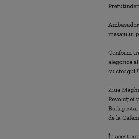
Pretutinden
Ambasadorul
mesajului p
Conform tra
alegorice al
cu steagul 
Ziua Maghia
Revoluţiei 
Budapesta, 
de la Cafene
În acest co