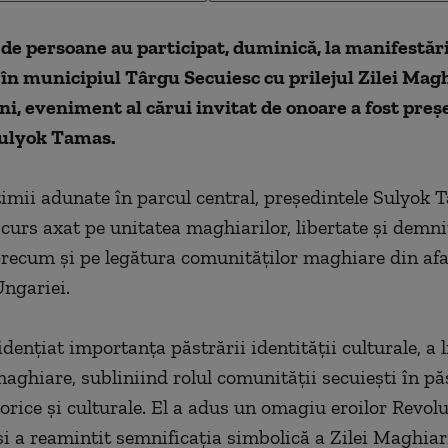
de persoane au participat, duminică, la manifestăr
în municipiul Târgu Secuiesc cu prilejul Zilei Magh
i, eveniment al cărui invitat de onoare a fost preş
Sulyok Tamas.
ţimii adunate în parcul central, preşedintele Sulyok 
scurs axat pe unitatea maghiarilor, libertate şi demni
precum şi pe legătura comunităţilor maghiare din af
Ungariei.
denţiat importanţa păstrării identităţii culturale, a l
 maghiare, subliniind rolul comunităţii secuieşti în pă
torice şi culturale. El a adus un omagiu eroilor Revolu
i a reamintit semnificaţia simbolică a Zilei Maghiar