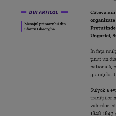
DIN ARTICOL
Câteva mii 
organizate 
Mesajul primarului din
Pretutinden
Sfântu Gheorghe
Ungariei, 
În faţa mul
ţinut un di
naţională, 
graniţelor 
Sulyok a evi
tradiţiilor
valorilor is
1848-1849 ş