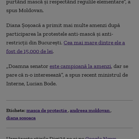
purtând mască și respectând regulile elementare
”, a
spus Moldovan.
Diana Șoșoacă a primit
mai multe
amenzi după
participarea la protestele anti-mască și anti-
restricții din București.
Cea mai mare dintre ele a
fost de 15.000 de lei
.
„
Doamna senator
este campioană la amenzi
, dar se
pare că n-o interesează”, a spus recent ministrul de
Interne, Lucian Bode.
Etichete:
masca de protectie
andreea moldovan
diana sosoaca
Urmărește știrile Digi24.ro și pe
Google News