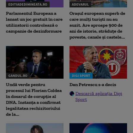
EDITIADEDIMINEATA.RO
ADEVARUL
Parlamentul European a
Orașul european superb de
lansat un joc gratuit în care
care mulți turiști nu au
utilizatorii controlează o
auzit. Are aproape 900 de
campanie de dezinformare
ani de istorie, străduțe de
poveste, canale și castele...
GANDUL.RO
DIGI SPORT
Undă verde pentru
Dan Petrescu s-a decis
procesul lui Florian Coldea
Descarcă aplicația Digi
în dosarul de corupție al
Sport
DNA. Instanța a confirmat
legalitatea rechizitoriului
de la...