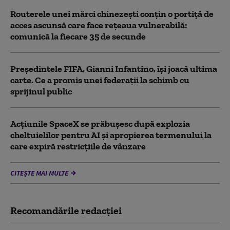
Routerele unei mărci chinezești conțin o portiță de
acces ascunsă care face rețeaua vulnerabilă:
comunică la fiecare 35 de secunde
Președintele FIFA, Gianni Infantino, îşi joacă ultima
carte. Ce a promis unei federații la schimb cu
sprijinul public
Acţiunile SpaceX se prăbuşesc după explozia
cheltuielilor pentru AI şi apropierea termenului la
care expiră restricţiile de vânzare
CITEȘTE MAI MULTE
Recomandările redacţiei