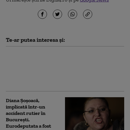
Te-ar putea interesa și:
Diana Şoşoacă, primul
mesaj după accidentul
rutier: „Pot să spun că
sunt binişor”
Diana Șoșoacă,
implicată într-un
accident rutier în
București.
Eurodeputata a fost