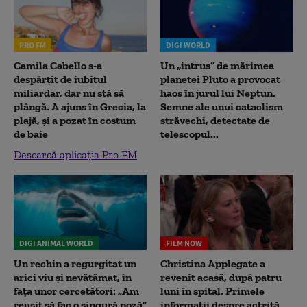
PRO FM
DIGI WORLD
Camila Cabello s-a
Un „intrus” de mărimea
despărțit de iubitul
planetei Pluto a provocat
miliardar, dar nu stă să
haos în jurul lui Neptun.
plângă. A ajuns în Grecia, la
Semne ale unui cataclism
plajă, și a pozat în costum
străvechi, detectate de
de baie
telescopul...
Descarcă aplicația Pro FM
DIGI ANIMAL WORLD
FILM NOW
Un rechin a regurgitat un
Christina Applegate a
arici viu și nevătămat, în
revenit acasă, după patru
fața unor cercetători: „Am
luni în spital. Primele
reușit să fac o singură poză”
informații despre actriță