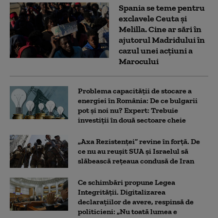
Spania se teme pentru
exclavele Ceuta și
Melilla. Cine ar sări în
ajutorul Madridului în
cazul unei acțiuni a
Marocului
Problema capacității de stocare a
energiei în România: De ce bulgarii
pot și noi nu? Expert: Trebuie
investiții în două sectoare cheie
„Axa Rezistenței” revine în forță. De
ce nu au reușit SUA și Israelul să
slăbească rețeaua condusă de Iran
Ce schimbări propune Legea
Integrității. Digitalizarea
declarațiilor de avere, respinsă de
politicieni: „Nu toată lumea e