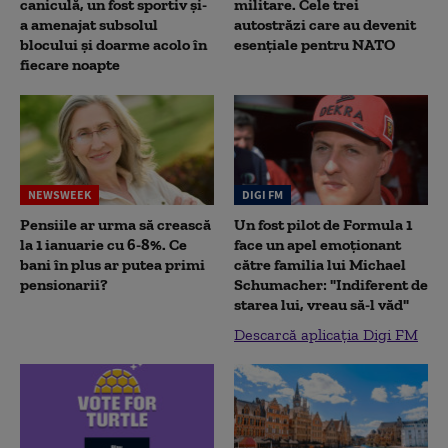
caniculă, un fost sportiv și-
militare. Cele trei
a amenajat subsolul
autostrăzi care au devenit
blocului și doarme acolo în
esențiale pentru NATO
fiecare noapte
NEWSWEEK
DIGI FM
Pensiile ar urma să crească
Un fost pilot de Formula 1
la 1 ianuarie cu 6-8%. Ce
face un apel emoționant
bani în plus ar putea primi
către familia lui Michael
pensionarii?
Schumacher: "Indiferent de
starea lui, vreau să-l văd"
Descarcă aplicația Digi FM