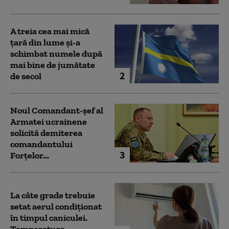
A treia cea mai mică
țară din lume și-a
schimbat numele după
mai bine de jumătate
2
de secol
Noul Comandant-șef al
Armatei ucrainene
solicită demiterea
comandantului
3
Forțelor...
La câte grade trebuie
setat aerul condiționat
în timpul caniculei.