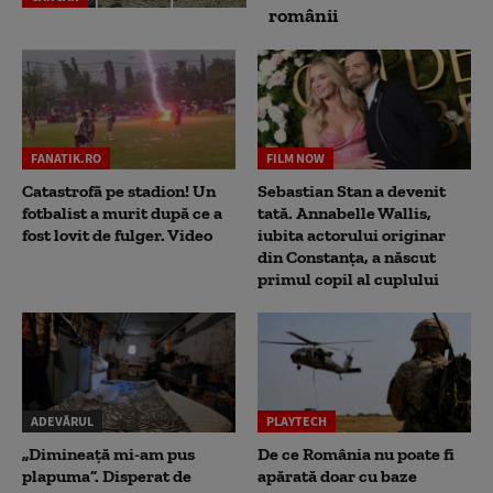
românii
FANATIK.RO
FILM NOW
Catastrofă pe stadion! Un
Sebastian Stan a devenit
fotbalist a murit după ce a
tată. Annabelle Wallis,
fost lovit de fulger. Video
iubita actorului originar
din Constanța, a născut
primul copil al cuplului
ADEVĂRUL
PLAYTECH
„Dimineață mi-am pus
De ce România nu poate fi
plapuma”. Disperat de
apărată doar cu baze