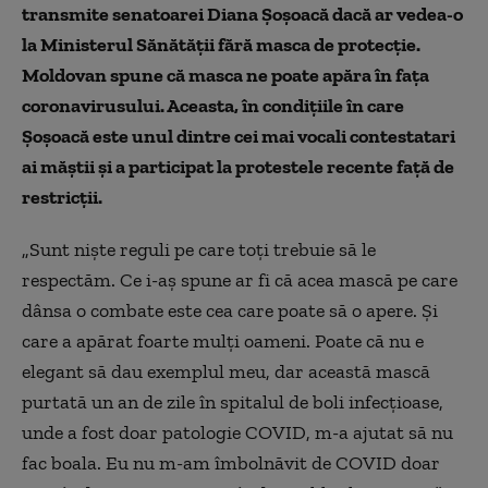
transmite
senatoarei
Dian
a
Șoșoacă dacă ar
vedea
-o
la Ministerul Sănătății fără masca de protecție.
Moldovan spune că masca ne poate apăra în fața
coronavirusului. Aceasta, în condițiile în care
Șoșoacă este unul dintre cei mai vocali contestatari
ai măștii și a participat la protestele recente față de
restricții.
„Sunt niște reguli pe care toți trebuie să le
respectăm. Ce i-aș spune ar fi că acea mască pe care
dânsa o combate este cea care poate să o apere. Și
care a apărat foarte mulți oameni. Poate că nu e
elegant să dau exemplul meu, dar această mască
purtată un an de zile în spitalul de boli infecțioase,
unde a fost doar patologie
COVID
, m-a ajutat să nu
fac boala. Eu nu m-am îmbolnăvit de
COVID
doar