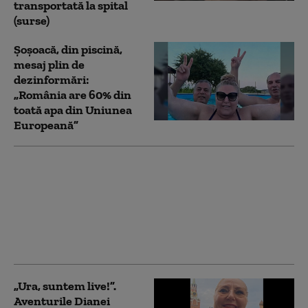
transportată la spital
(surse)
Șoșoacă, din piscină,
mesaj plin de
dezinformări:
„România are 60% din
toată apa din Uniunea
Europeană”
Diana Șoșoacă și fostul
ei soț au fost trimiși în
judecată în dosarul
sechestrării
jurnaliștilor italieni.
Acuzațiile procurorilor
„Ura, suntem live!”.
Aventurile Dianei