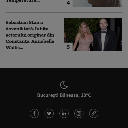
Temperatura...
4
Sebastian Stan a
devenit tată. Iubita
actorului originar din
Constanța, Annabelle
5
Wallis...
București Băneasa, 18°C