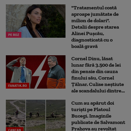
"Tratamentul costă
aproape jumătate de
milion de dolari".
Detalii despre starea
Alinei Pușcău,
PE ROZ
diagnosticată cu o
boală gravă
Cornel Dinu, lăsat
lunar fără 3.500 de lei
din pensie din cauza
finului său, Cornel
Țălnar. Culise neștiute
FANATIK.RO
ale scandalului dintre...
Cum au apărut doi
turiști pe Platoul
Bucegi. Imaginile
publicate de Salvamont
Prahova au revoltat
CANCAN