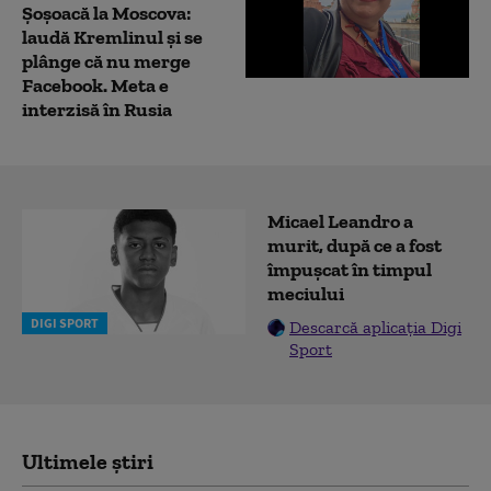
Șoșoacă la Moscova:
laudă Kremlinul și se
plânge că nu merge
Facebook. Meta e
interzisă în Rusia
Micael Leandro a
murit, după ce a fost
împușcat în timpul
meciului
DIGI SPORT
Descarcă aplicația Digi
Sport
Ultimele știri