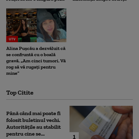
UTV
Alina Pușcău a dezvăluit că
se confruntă cu o boală
gravă. „Am cinci tumori. Vă
rog să vă rugați pentru
mine”
Top Citite
Până când mai poate fi
folosit buletinul vechi.
Autoritățile au stabilit
pentru cine se...
1