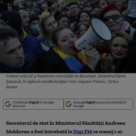
Protest anti-UE și împotriva restricțiilor la București. Senatorul Diana
Șoșoacă, în mijlocul manifestanților Foto: Inquam Photos / Octav
Ganea
Urmărește
Digi24
în Google
Adaugă
Digi24
ca sursă preferată în
Discover
Google
Secretarul de stat în Ministerul Sănătății
Andreea
Moldovan a fost întrebată
la
Digi FM
ce mesaj i-ar