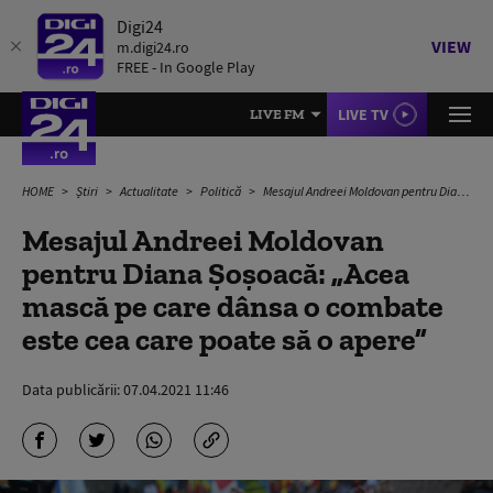
Digi24
VIEW
m.digi24.ro
FREE - In Google Play
LIVE TV
LIVE FM
HOME
Știri
Actualitate
Politică
Mesajul Andreei Moldovan pentru Diana Șoșoacă: „Acea mască pe care dânsa o combate este cea care poate să o apere”
Mesajul Andreei Moldovan
pentru Diana Șoșoacă: „Acea
mască pe care dânsa o combate
este cea care poate să o apere”
Data publicării:
07.04.2021 11:46