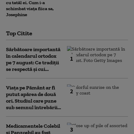
cu tatăl ei. Cum i-a
schimbat viața fiica sa,
Josephine
Top Citite
Sărbătoare importantă
în calendarul ortodox
1
pe 7 august: Ce tradiții
se respectă și cui...
Viața pe Pământ ar fi
2
putut apărea de două
ori. Studiul care pune
sub semnul întrebării...
Medicamentele Colebil
3
și Panzcebil au fost