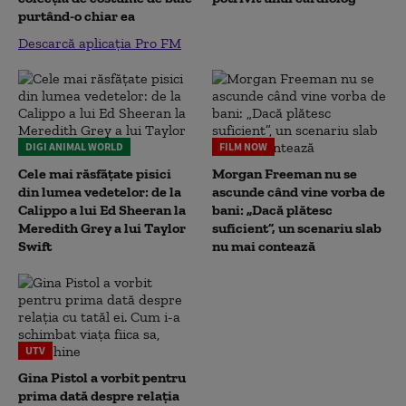
purtând-o chiar ea
Descarcă aplicația Pro FM
DIGI ANIMAL WORLD
FILM NOW
Cele mai răsfățate pisici
Morgan Freeman nu se
din lumea vedetelor: de la
ascunde când vine vorba de
Calippo a lui Ed Sheeran la
bani: „Dacă plătesc
Meredith Grey a lui Taylor
suficient”, un scenariu slab
Swift
nu mai contează
UTV
Gina Pistol a vorbit pentru
prima dată despre relația