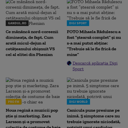
GANDUL.RO
DIGI SPORT
Ce mănâncă nord-coreenii
FOTO Mihaela Rădulescu a
dimineața, de fapt. Cum
fost ”ștearsă complet” și nu
arată micul-dejun al
s-a mai putut abține:
cetățeanului obișnuit VS
”Trebuie să le fie frică de
cel al elitei din Phenian
mine”
Descarcă aplicația Digi
Sport
PRO FM
DIGI WORLD
Noua regină a muzicii pop
Canicula pune presiune pe
știe și marketing. Zara
inimă. 5 simptome care nu
Larsson și-a promovat
trebuie ignorate niciodată,
colecția de costume de baie
potrivit unui cardiolog