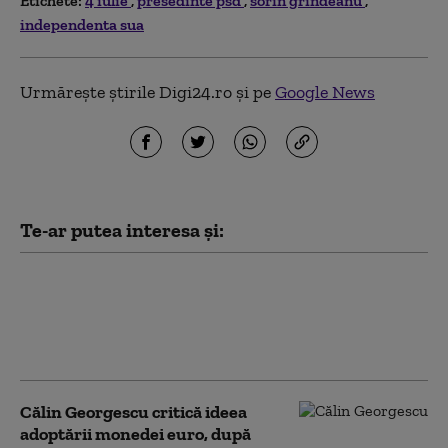
Etichete:
4 iulie
presedinte psd
sorin grindeanu
independenta sua
Urmărește știrile Digi24.ro și pe
Google News
Te-ar putea interesa și:
Grindeanu: Legile votate de
Parlament împiedică pierderea
banilor din PNRR. PSD cere acum
și Legea salarizării
Călin Georgescu critică ideea
adoptării monedei euro, după