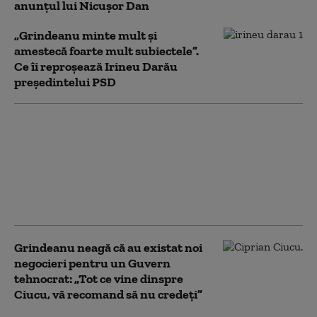
anunțul lui Nicușor Dan
„Grindeanu minte mult şi
amestecă foarte mult subiectele”.
Ce îi reproșează Irineu Darău
președintelui PSD
Răspunsul lui Ilie
Bolojan pentru Sorin
Grindeanu, după ce
liderul PSD a cerut
repornirea centralelor
pe cărbune
Grindeanu neagă că au existat noi
negocieri pentru un Guvern
tehnocrat: „Tot ce vine dinspre
Ciucu, vă recomand să nu credeţi”