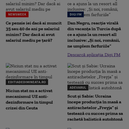
NEWSWEEK
DIGI FM
Ce pensie iei dacă ai muncit
Dan Negru, reacție virală
35 sau 40 de ani pe salariul
din vacanța în Turcia după
minim? Dar dacă ai avut
ce a ajuns la un resort all
salariul mediu pe țară?
inclusive: „Și noi, românii,
ne umplem farfuriile”
Descarcă aplicația Digi FM
EDITIADEDIMINEATA.RO
ADEVARUL
Niciun stat nu a activat
Scut și Sabie: Ucraina
mecanismul UE anti-
începe producția în masă a
dezinformare în timpul
antirachetelor „Freyja” și
crizei din Ceuta
testează cu succes prima sa
rachetă balistică autohtonă