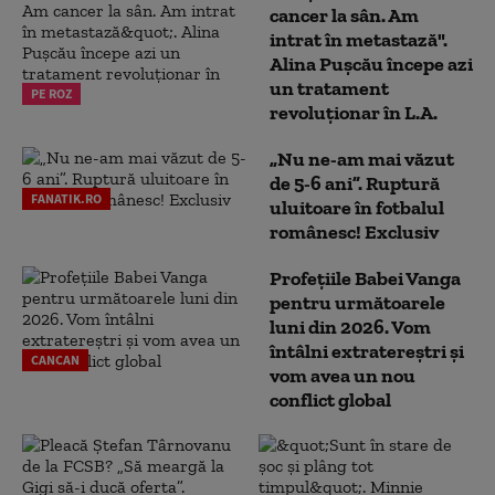
cancer la sân. Am
intrat în metastază".
Alina Pușcău începe azi
un tratament
PE ROZ
revoluționar în L.A.
„Nu ne-am mai văzut
de 5-6 ani”. Ruptură
FANATIK.RO
uluitoare în fotbalul
românesc! Exclusiv
Profețiile Babei Vanga
pentru următoarele
luni din 2026. Vom
întâlni extratereștri și
CANCAN
vom avea un nou
conflict global