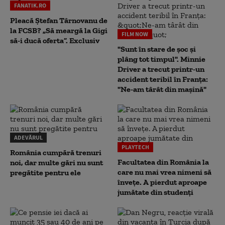
FANATIK.RO
Pleacă Ștefan Târnovanu de
la FCSB? „Să meargă la Gigi
FILM NOW
să-i ducă oferta”. Exclusiv
"Sunt în stare de șoc și
plâng tot timpul". Minnie
Driver a trecut printr-un
accident teribil în Franța:
"Ne-am târât din mașină"
ADEVĂRUL
PLAYTECH
România cumpără trenuri
Facultatea din România la
noi, dar multe gări nu sunt
care nu mai vrea nimeni să
pregătite pentru ele
înveţe. A pierdut aproape
jumătate din studenţi