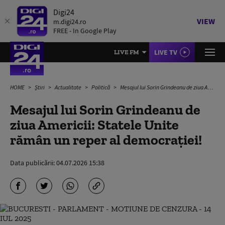
Digi24
VIEW
m.digi24.ro
FREE - In Google Play
LIVE TV
LIVE FM
HOME
Știri
Actualitate
Politică
Mesajul lui Sorin Grindeanu de ziua Americii: Statele Unite rămân un reper al democrației!
Mesajul lui Sorin Grindeanu de
ziua Americii: Statele Unite
rămân un reper al democrației!
Data publicării:
04.07.2026 15:38