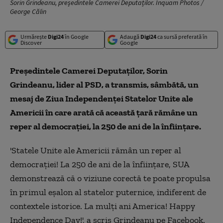
Sorin Grindeanu, președintele Camerei Deputaților. Inquam Photos /
George Călin
Urmărește
Digi24
în Google
Adaugă
Digi24
ca sursă preferată în
Discover
Google
Președintele Camerei Deputaților, Sorin
Grindeanu, lider al PSD, a transmis, sâmbătă, un
mesaj de Ziua Independenței Statelor Unite ale
Americii în care arată că această țară rămâne un
reper al democrației, la 250 de ani de la înființare.
'Statele Unite ale Americii rămân un reper al
democrației! La 250 de ani de la înființare, SUA
demonstrează că o viziune corectă te poate propulsa
în primul eșalon al statelor puternice, indiferent de
contextele istorice. La mulți ani America! Happy
Independence Day!', a scris Grindeanu pe Facebook.