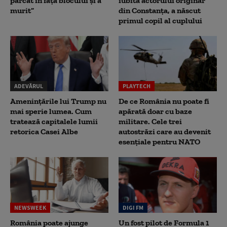
parcat în fața blocului și a
iubita actorului originar
murit”
din Constanța, a născut
primul copil al cuplului
ADEVĂRUL
PLAYTECH
Amenințările lui Trump nu
De ce România nu poate fi
mai sperie lumea. Cum
apărată doar cu baze
tratează capitalele lumii
militare. Cele trei
retorica Casei Albe
autostrăzi care au devenit
esențiale pentru NATO
NEWSWEEK
DIGI FM
România poate ajunge
Un fost pilot de Formula 1