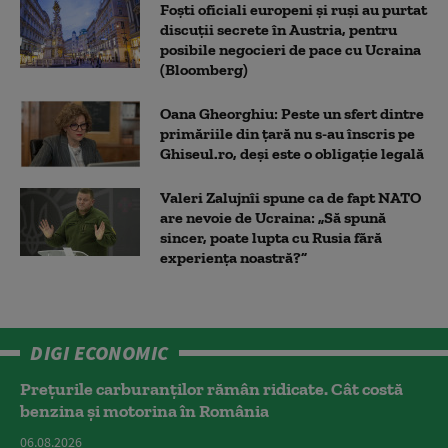
Foști oficiali europeni și ruși au purtat
discuții secrete în Austria, pentru
posibile negocieri de pace cu Ucraina
(Bloomberg)
Oana Gheorghiu: Peste un sfert dintre
primăriile din țară nu s-au înscris pe
Ghiseul.ro, deși este o obligație legală
Valeri Zalujnîi spune ca de fapt NATO
are nevoie de Ucraina: „Să spună
sincer, poate lupta cu Rusia fără
experiența noastră?”
DIGI ECONOMIC
Prețurile carburanților rămân ridicate. Cât costă
benzina și motorina în România
06.08.2026