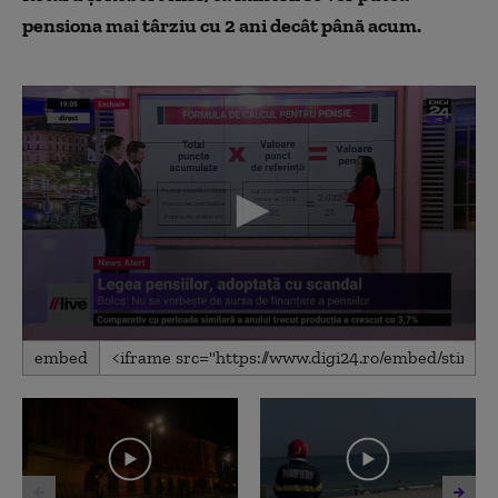
pensiona mai târziu cu 2 ani decât până acum.
0
embed
seconds
of
0
seconds