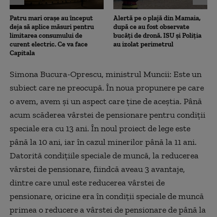
Patru mari orașe au început
Alertă pe o plajă din Mamaia,
deja să aplice măsuri pentru
după ce au fost observate
limitarea consumului de
bucăți de dronă. ISU și Poliția
curent electric. Ce va face
au izolat perimetrul
Capitala
Simona Bucura-Oprescu, ministrul Muncii: Este un
subiect care ne preocupă. În noua propunere pe care
o avem, avem și un aspect care ține de aceștia. Până
acum scăderea vârstei de pensionare pentru condiții
speciale era cu 13 ani. În noul proiect de lege este
până la 10 ani, iar în cazul minerilor până la 11 ani.
Datorită condițiile speciale de muncă, la reducerea
vârstei de pensionare, fiindcă aveau 3 avantaje,
dintre care unul este reducerea vârstei de
pensionare, oricine era în condiții speciale de muncă
primea o reducere a vârstei de pensionare de până la