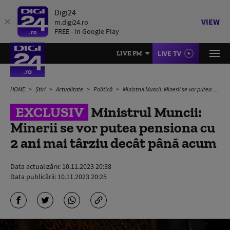
Digi24
VIEW
m.digi24.ro
FREE - In Google Play
LIVE TV
LIVE FM
HOME
Știri
Actualitate
Politică
Ministrul Muncii: Minerii se vor putea pensiona cu 2 ani mai târziu decât până acum
EXCLUSIV
Ministrul Muncii:
Minerii se vor putea pensiona cu
2 ani mai târziu decât până acum
Data actualizării:
10.11.2023 20:38
Data publicării:
10.11.2023 20:25