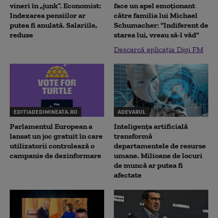
vineri în „junk”. Economist:
face un apel emoționant
Indexarea pensiilor ar
către familia lui Michael
putea fi anulată. Salariile,
Schumacher: "Indiferent de
reduse
starea lui, vreau să-l văd"
Descarcă aplicația Digi FM
EDITIADEDIMINEATA.RO
ADEVARUL
Parlamentul European a
Inteligența artificială
lansat un joc gratuit în care
transformă
utilizatorii controlează o
departamentele de resurse
campanie de dezinformare
umane. Milioane de locuri
de muncă ar putea fi
afectate