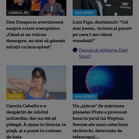
GANDUL.RO
DIGI SPORT
Dan Dungaciu avertizează
Luis Figo, dezlănțuit: "Cel
asupra crizei energetice:
mai josnic, viclean și parșiv
„Când ai un vulcan
pe care l-am văzut
deasupra, nu stai să găsești
vreodată!"
soluții cu leucoplast”
Descarcă aplicația Digi
Sport
PRO FM
DIGI WORLD
Camila Cabello s-a
Un „intrus” de mărimea
despărțit de iubitul
planetei Pluto a provocat
miliardar, dar nu stă să
haos în jurul lui Neptun.
plângă. A ajuns în Grecia, la
Semne ale unui cataclism
plajă, și a pozat în costum
străvechi, detectate de
de baie
telescopul...