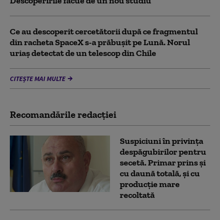
Descoperirile făcue de un nou studiu
Ce au descoperit cercetătorii după ce fragmentul
din racheta SpaceX s-a prăbușit pe Lună. Norul
uriaș detectat de un telescop din Chile
CITEȘTE MAI MULTE
Recomandările redacţiei
Suspiciuni în privința
despăgubirilor pentru
secetă. Primar prins și
cu daună totală, și cu
producție mare
recoltată