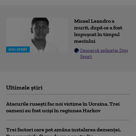
Micael Leandro a
murit, după ce a fost
împușcat în timpul
meciului
DIGI SPORT
Descarcă aplicația Digi
Sport
Ultimele știri
Atacurile rusești fac noi victime în Ucraina. Trei
oameni au fost uciși în regiunea Harkov
Trei factori care pot amâna instalarea demenţei.