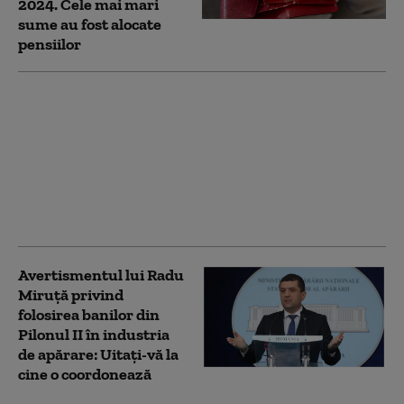
2024. Cele mai mari
sume au fost alocate
pensiilor
Cine poate ieși mai
devreme la pensie în
România. Lista
domeniilor în care se
reduce vârsta standard
și condițiile prevăzute
de lege
Avertismentul lui Radu
Miruță privind
folosirea banilor din
Pilonul II în industria
de apărare: Uitați-vă la
cine o coordonează