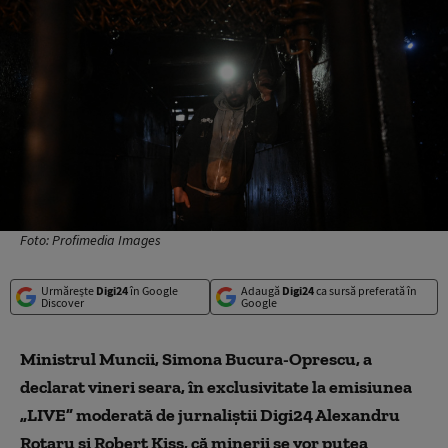
Foto: Profimedia Images
Urmărește
Digi24
în Google
Adaugă
Digi24
ca sursă preferată în
Discover
Google
Ministrul Muncii, Simona Bucura-Oprescu, a
declarat vineri seara, în exclusivitate la emisiunea
„LIVE” moderată de jurnaliștii Digi24 Alexandru
Rotaru și Robert Kiss, că minerii se vor putea