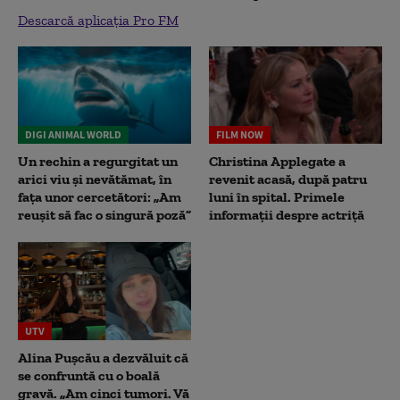
Descarcă aplicația Pro FM
DIGI ANIMAL WORLD
FILM NOW
Un rechin a regurgitat un
Christina Applegate a
arici viu și nevătămat, în
revenit acasă, după patru
fața unor cercetători: „Am
luni în spital. Primele
reușit să fac o singură poză”
informații despre actriță
UTV
Alina Pușcău a dezvăluit că
se confruntă cu o boală
gravă. „Am cinci tumori. Vă