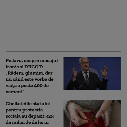
Dosarul fraudelor cu
pensii: Tribunalul
București a respins
solicitarea DIICOT.
Șase inculpați au fost
plasați sub control
judiciar
Pîslaru, despre mesajul
ironic al DIICOT:
„Râdem, glumim, dar
nu când este vorba de
viața a peste 400 de
oameni”
Cheltuielile statului
pentru protecția
socială au depășit 325
de miliarde de lei în