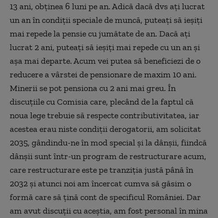
13 ani, obținea 6 luni pe an. Adică dacă dvs ați lucrat
un an în condiții speciale de muncă, puteați să ieșiți
mai repede la pensie cu jumătate de an. Dacă ați
lucrat 2 ani, puteați să ieșiți mai repede cu un an și
așa mai departe. Acum vei putea să beneficiezi de o
reducere a vârstei de pensionare de maxim 10 ani.
Minerii se pot pensiona cu 2 ani mai greu. În
discuțiile cu Comisia care, plecând de la faptul că
noua lege trebuie să respecte contributivitatea, iar
acestea erau niste condiții derogatorii, am solicitat
2035, gândindu-ne în mod special și la dânșii, fiindcă
dânșii sunt într-un program de restructurare acum,
care restructurare este pe tranziția justă până în
2032 și atunci noi am încercat cumva să găsim o
formă care să țină cont de specificul României. Dar
am avut discuții cu aceștia, am fost personal în mina