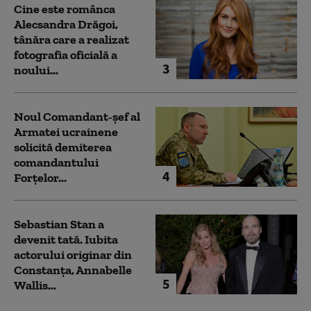
Cine este românca
Alecsandra Drăgoi,
tânăra care a realizat
fotografia oficială a
3
noului...
Noul Comandant-șef al
Armatei ucrainene
solicită demiterea
comandantului
4
Forțelor...
Sebastian Stan a
devenit tată. Iubita
actorului originar din
Constanța, Annabelle
5
Wallis...