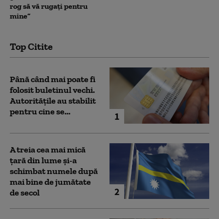
rog să vă rugați pentru
mine”
Top Citite
Până când mai poate fi
folosit buletinul vechi.
Autoritățile au stabilit
pentru cine se...
1
A treia cea mai mică
țară din lume și-a
schimbat numele după
mai bine de jumătate
2
de secol