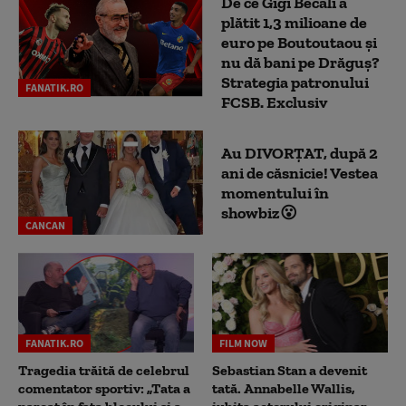
De ce Gigi Becali a
plătit 1,3 milioane de
euro pe Boutoutaou și
nu dă bani pe Drăguș?
Strategia patronului
FANATIK.RO
FCSB. Exclusiv
Au DIVORȚAT, după 2
ani de căsnicie! Vestea
momentului în
showbiz😮
CANCAN
FANATIK.RO
FILM NOW
Tragedia trăită de celebrul
Sebastian Stan a devenit
comentator sportiv: „Tata a
tată. Annabelle Wallis,