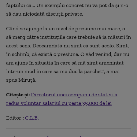
faptului că... Un exemplu concret nu vă pot da și n-o
să dau niciodată discuții private.
Când se ajunge la un nivel de presiune mai mare, o
să merg către instituțiile care trebuie să ia măsuri în
acest sens. Deocamdată nu simt că sunt acolo. Simt,
în schimb, că există o presiune. O văd venind, dar nu
am ajuns în situația în care să mă simt amenințat
într-un mod în care să mă duc la parchet”, a mai
spus Miruță.
Citește și
:
D
irectorul unei companii de stat și-a
redus voluntar salariul cu peste 35.000 de lei
Editor :
C.L.B.