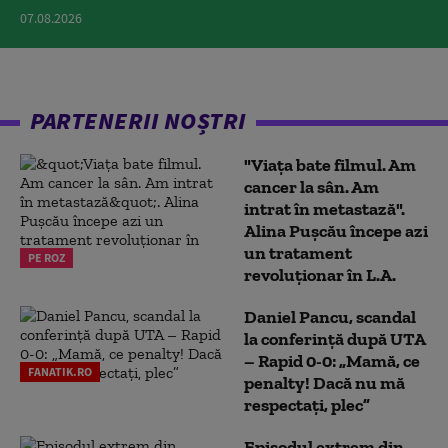
07.08.2026
PARTENERII NOȘTRI
"Viața bate filmul. Am
cancer la sân. Am
intrat în metastază".
Alina Pușcău începe azi
un tratament
PE ROZ
revoluționar în L.A.
Daniel Pancu, scandal
la conferință după UTA
– Rapid 0-0: „Mamă, ce
FANATIK.RO
penalty! Dacă nu mă
respectați, plec”
Episodul extrem din