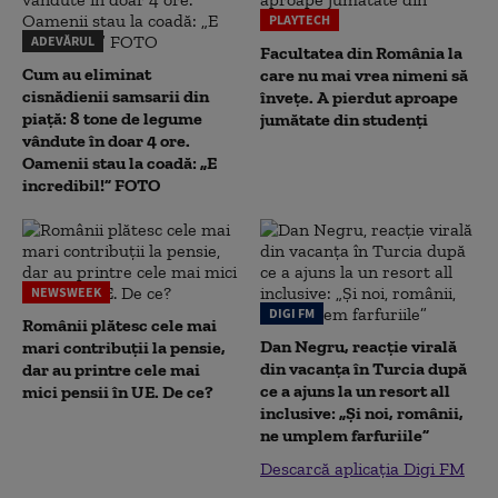
PLAYTECH
ADEVĂRUL
Facultatea din România la
Cum au eliminat
care nu mai vrea nimeni să
cisnădienii samsarii din
înveţe. A pierdut aproape
piață: 8 tone de legume
jumătate din studenţi
vândute în doar 4 ore.
Oamenii stau la coadă: „E
incredibil!” FOTO
NEWSWEEK
DIGI FM
Românii plătesc cele mai
Dan Negru, reacție virală
mari contribuții la pensie,
din vacanța în Turcia după
dar au printre cele mai
ce a ajuns la un resort all
mici pensii în UE. De ce?
inclusive: „Și noi, românii,
ne umplem farfuriile”
Descarcă aplicația Digi FM