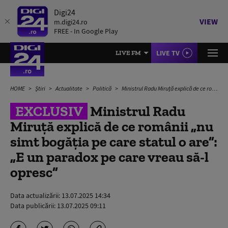
Digi24
VIEW
m.digi24.ro
FREE - In Google Play
LIVE TV
LIVE FM
HOME
Știri
Actualitate
Politică
Ministrul Radu Miruță explică de ce românii „nu simt bogăția pe care statul o are”: „E un paradox pe care vreau să-l opresc”
EXCLUSIV
Ministrul Radu
Miruță explică de ce românii „nu
simt bogăția pe care statul o are”:
„E un paradox pe care vreau să-l
opresc”
Data actualizării:
13.07.2025 14:34
Data publicării:
13.07.2025 09:11