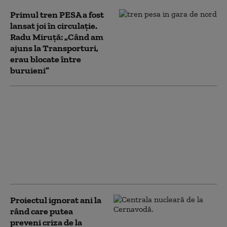
Primul tren PESA a fost
lansat joi în circulație.
Radu Miruță: „Când am
ajuns la Transporturi,
erau blocate între
buruieni”
După aproape 3 luni de
criză politică, soluțiile
sunt tot mai puține.
Compromisul propus
de USR. „Ar fi o
continuitate a
premierului”
Proiectul ignorat ani la
rând care putea
preveni criza de la