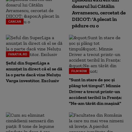
dosarul lui Cătălin
Avramescu, cercetat de
DIICOT: 'A plecat în
CANCAN
pădure cu o
FANATIK.RO
Șeful din SuperLiga a
anunțat în direct că el se dă
FILM NOW
la o parte dacă vine Neluțu
"Sunt în stare de șoc și
Varga investitor. Exclusiv
plâng tot timpul". Minnie
Driver a trecut printr-un
accident teribil în Franța:
"Ne-am târât din mașină"