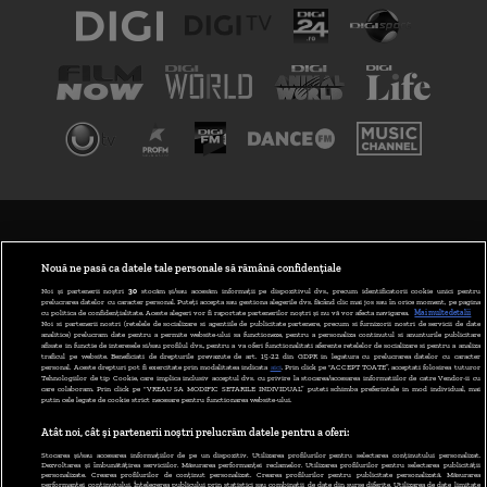
TERMENI ȘI CONDIȚII
POLITICA DE CONFIDENȚIALITATE
Nouă ne pasă ca datele tale personale să rămână confidențiale
Noi și partenerii noștri
30
stocăm și/sau accesăm informații pe dispozitivul dvs., precum identificatorii cookie unici pentru
prelucrarea datelor cu caracter personal. Puteți accepta sau gestiona alegerile dvs. făcând clic mai jos sau în orice moment, pe pagina
ABONARE DIGI TV
cu politica de confidențialitate. Aceste alegeri vor fi raportate partenerilor noștri și nu vă vor afecta navigarea.
Mai multe detalii
Noi si partenerii nostri (retelele de socializare si agentiile de publicitate partenere, precum si furnizorii nostri de servicii de date
analitice) prelucram date pentru a permite website-ului sa functioneze, pentru a personaliza continutul si anunturile publicitare
GESTIONAȚI PREFERINȚELE
afisate in functie de interesele si/sau profilul dvs., pentru a va oferi functionalitati aferente retelelor de socializare si pentru a analiza
traficul pe website. Beneficiati de drepturile prevazute de art. 15-22 din GDPR in legatura cu prelucrarea datelor cu caracter
personal. Aceste drepturi pot fi exercitate prin modalitatea indicata
aici
. Prin click pe “ACCEPT TOATE”, acceptati folosirea tuturor
CODUL DIGI24
Tehnologiilor de tip Cookie, care implica inclusiv acceptul dvs. cu privire la stocarea/accesarea informatiilor de catre Vendor-ii cu
care colaboram. Prin click pe “VREAU SA MODIFIC SETARILE INDIVIDUAL” puteti schimba preferintele in mod individual, mai
putin cele legate de cookie strict necesare pentru functionarea website-ului.
CAMERE WEB
Atât noi, cât și partenerii noștri prelucrăm datele pentru a oferi:
CONTACT/INFO
Stocarea și/sau accesarea informațiilor de pe un dispozitiv. Utilizarea profilurilor pentru selectarea conținutului personalizat.
Dezvoltarea și îmbunătățirea serviciilor. Măsurarea performanței reclamelor. Utilizarea profilurilor pentru selectarea publicității
personalizate. Crearea profilurilor de conținut personalizat. Crearea profilurilor pentru publicitate personalizată. Măsurarea
performanței conținutului. Înțelegerea publicului prin statistici sau combinații de date din surse diferite. Utilizarea de date limitate