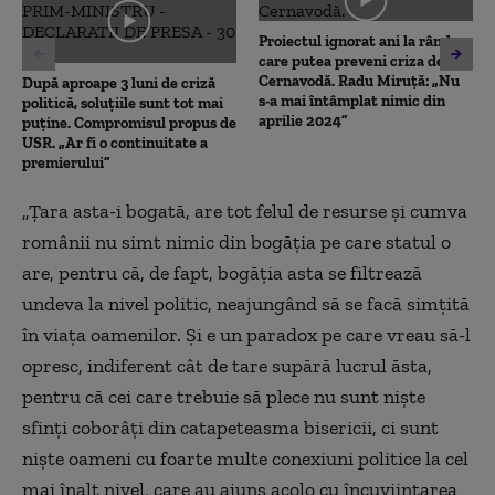
Proiectul ignorat ani la rând
care putea preveni criza de la
Cernavodă. Radu Miruță: „Nu
După aproape 3 luni de criză
s-a mai întâmplat nimic din
politică, soluțiile sunt tot mai
aprilie 2024”
puține. Compromisul propus de
USR. „Ar fi o continuitate a
premierului”
„Țara asta-i bogată, are tot felul de resurse și cumva
românii nu simt nimic din bogăția pe care statul o
are, pentru că, de fapt, bogăția asta se filtrează
undeva la nivel politic, neajungând să se facă simțită
în viața oamenilor. Și e un paradox pe care vreau să-l
opresc, indiferent cât de tare supără lucrul ăsta,
pentru că cei care trebuie să plece nu sunt niște
sfinți coborâți din catapeteasma bisericii, ci sunt
niște oameni cu foarte multe conexiuni politice la cel
mai înalt nivel, care au ajuns acolo cu încuviințarea