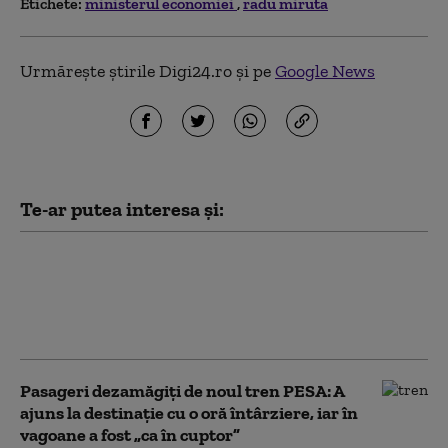
Etichete:
ministerul economiei
radu miruta
Urmărește știrile Digi24.ro și pe
Google News
Te-ar putea interesa și:
Radu Miruță, despre scufundarea
barjelor pe Dunăre: „Guvernul
încearcă astfel de soluții, dar să
aducă ploaie nu poate”
Pasageri dezamăgiți de noul tren PESA: A
ajuns la destinație cu o oră întârziere, iar în
vagoane a fost „ca în cuptor”