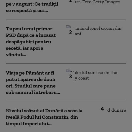
pe 7 august: Ce tradiții
se respectă și cui...
Tupeul unui primar
2
PSD după ce a încasat
despăgubiri pentru
secetă, iar apoi a
vândut...
Viața pe Pământ ar fi
3
putut apărea de două
ori. Studiul care pune
sub semnul întrebării...
4
Nivelul scăzut al Dunării a scos la
iveală Podul lui Constantin, din
timpul Imperiului...