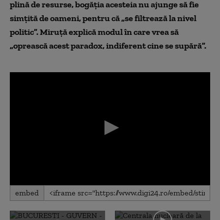
plină de resurse, bogăția acesteia nu ajunge să fie
simțită de oameni, pentru că „se filtrează la nivel
politic”.
Miruță explică modul în care vrea să
„oprească acest paradox, indiferent cine se supără”.
0
embed
seconds
of
0
seconds