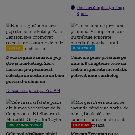
Descarcă aplicația Digi
Sport
PRO FM
DIGI WORLD
Noua regină a muzicii pop
Canicula pune presiune pe
știe și marketing. Zara
inimă. 5 simptome care nu
Larsson și-a promovat
trebuie ignorate niciodată,
colecția de costume de baie
potrivit unui cardiolog
purtând-o chiar ea
Descarcă aplicația Pro FM
DIGI ANIMAL WORLD
FILM NOW
Cele mai răsfățate pisici
Morgan Freeman nu se