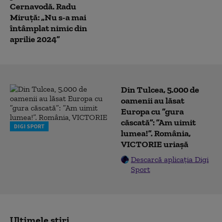
Cernavodă. Radu
Miruță: „Nu s-a mai
întâmplat nimic din
aprilie 2024”
Din Tulcea, 5.000 de
oamenii au lăsat
Europa cu ”gura
căscată”: ”Am uimit
DIGI SPORT
lumea!”. România,
VICTORIE uriașă
Descarcă aplicația Digi
Sport
Ultimele știri