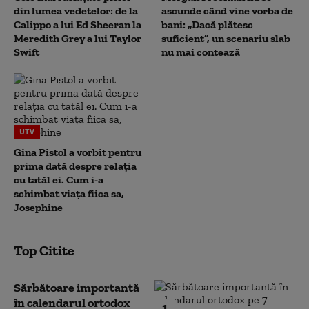
din lumea vedetelor: de la
ascunde când vine vorba de
Calippo a lui Ed Sheeran la
bani: „Dacă plătesc
Meredith Grey a lui Taylor
suficient”, un scenariu slab
Swift
nu mai contează
UTV
Gina Pistol a vorbit pentru
prima dată despre relația
cu tatăl ei. Cum i-a
schimbat viața fiica sa,
Josephine
Top Citite
Sărbătoare importantă
în calendarul ortodox
1