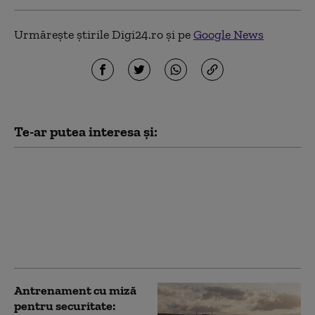
Urmărește știrile Digi24.ro și pe
Google News
Te-ar putea interesa și:
Senatul SUA a aprobat
sancțiunile împotriva
Rusiei: pentru prima
dată, este vizată și flota
fantomă a lui Vladimir
Putin
Antrenament cu miză
pentru securitate: