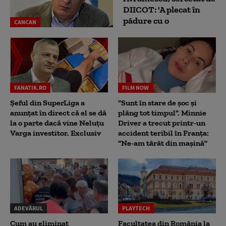
DIICOT: 'A plecat în
pădure cu o
CANCAN
FANATIK.RO
FILM NOW
Șeful din SuperLiga a
"Sunt în stare de șoc și
anunțat în direct că el se dă
plâng tot timpul". Minnie
la o parte dacă vine Neluțu
Driver a trecut printr-un
Varga investitor. Exclusiv
accident teribil în Franța:
"Ne-am târât din mașină"
ADEVĂRUL
PLAYTECH
Cum au eliminat
Facultatea din România la