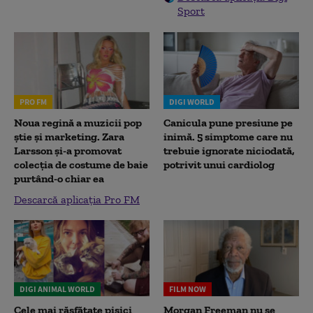
Sport
PRO FM
DIGI WORLD
Noua regină a muzicii pop
Canicula pune presiune pe
știe și marketing. Zara
inimă. 5 simptome care nu
Larsson și-a promovat
trebuie ignorate niciodată,
colecția de costume de baie
potrivit unui cardiolog
purtând-o chiar ea
Descarcă aplicația Pro FM
DIGI ANIMAL WORLD
FILM NOW
Cele mai răsfățate pisici
Morgan Freeman nu se