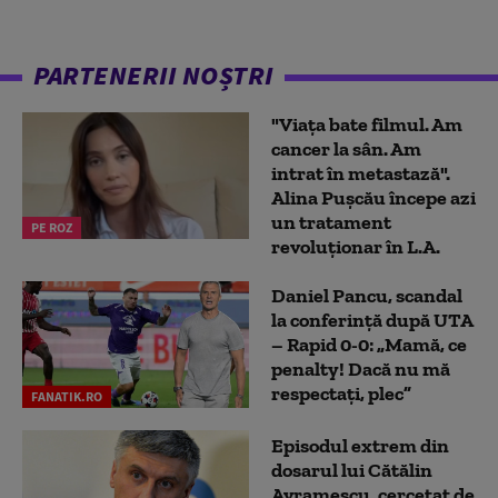
PARTENERII NOȘTRI
"Viața bate filmul. Am
cancer la sân. Am
intrat în metastază".
Alina Pușcău începe azi
un tratament
PE ROZ
revoluționar în L.A.
Daniel Pancu, scandal
la conferință după UTA
– Rapid 0-0: „Mamă, ce
penalty! Dacă nu mă
respectați, plec”
FANATIK.RO
Episodul extrem din
dosarul lui Cătălin
Avramescu, cercetat de