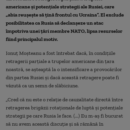
americane şi potenţiale strategii ale Rusiei, care
„abia reuşeşte să ţină frontul cu Ucraina”. El exclude
posibilitatea ca Rusia să declanșeze un atac
împotriva unei țări membre NATO, lipsa resurselor
fiind principalul motiv.
Ionuț Moşteanu a fost întrebat dacă, în condiţiile
retragerii parţiale a trupelor americane din ţara
noastră, se aşteaptă la o intensificare a provocărilor
din partea Rusiei şi dacă această retragere poate fi
văzută ca un semn de slăbiciune.
„Cred că nu este o relaţie de cauzalitate directă între
retragerea brigăzii rotaţionale de luptă şi potenţiale
strategii pe care Rusia le face. (...) Eu m-aş fi bucurat
să nu avem această discuţie şi să rămână în