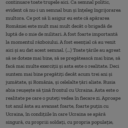
continuare toate trupele aici. Ca semnal politic,
evident că nu-i un semnal bun şi înţeleg îngrijorarea
multora. Ce pot să îi asigur eu este că apărarea
României este mult mai mult decât o brigadă de
luptă de o mie de militari. A fost foarte importantă
la momentul războiului. A fost esenţial că au venit
aici şi au dat acest semnal. (...) Toate ţările au agreat
să se doteze mai bine, să se pregătească mai bine, să
facă mai multe exerciţii şi asta este o realitate. Deci
suntem mai bine pregătiţi decât acum trei ani şi
jumătate, şi România, şi celelalte ţări aliate. Rusia
abia reuşeşte să ţină frontul cu Ucraina. Asta este o
realitate pe care o puteţi vedea în fiecare zi. Aproape
tot anul ăsta au avansat foarte, foarte puţin cu
Ucraina, în condiţiile în care Ucraina se apără
singură, cu propriii soldaţi, cu propria populaţie,