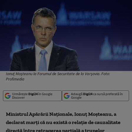
Ionuț Moșteanu la Forumul de Securitate de la Varșovia. Foto:
Profimedia
Urmărește
Digi24
în Google
Adaugă
Digi24
ca sursă preferată în
Discover
Google
Ministrul Apărării Naţionale, Ionuţ Moşteanu, a
declarat marţi că nu există o relaţie de cauzalitate
directă între retragerea parţială a trupelor