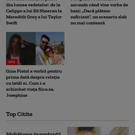
din lumea vedetelor: de la
ascunde când vine vorba de
Calippo a lui Ed Sheeran la
bani: „Dacă plătesc
Meredith Grey a lui Taylor
suficient”, un scenariu slab
Swift
nu mai contează
UTV
Gina Pistol a vorbit pentru
prima dată despre relația
cu tatăl ei. Cum i-a
schimbat viața fiica sa,
Josephine
Top Citite
Sărbătoare importantă