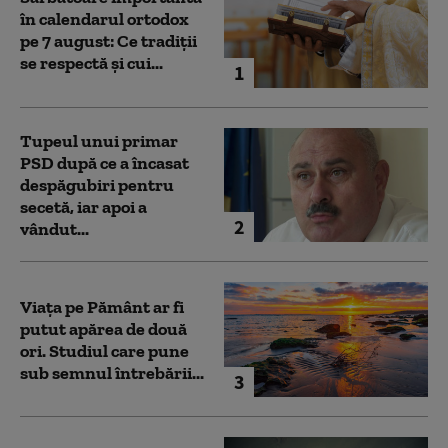
în calendarul ortodox
pe 7 august: Ce tradiții
se respectă și cui...
1
Tupeul unui primar
PSD după ce a încasat
despăgubiri pentru
secetă, iar apoi a
2
vândut...
Viața pe Pământ ar fi
putut apărea de două
ori. Studiul care pune
sub semnul întrebării...
3