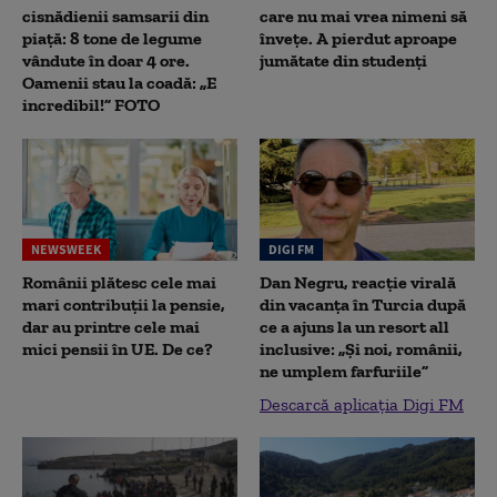
cisnădienii samsarii din
care nu mai vrea nimeni să
piață: 8 tone de legume
înveţe. A pierdut aproape
vândute în doar 4 ore.
jumătate din studenţi
Oamenii stau la coadă: „E
incredibil!” FOTO
NEWSWEEK
DIGI FM
Românii plătesc cele mai
Dan Negru, reacție virală
mari contribuții la pensie,
din vacanța în Turcia după
dar au printre cele mai
ce a ajuns la un resort all
mici pensii în UE. De ce?
inclusive: „Și noi, românii,
ne umplem farfuriile”
Descarcă aplicația Digi FM