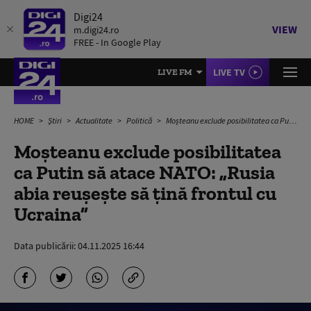
Digi24
VIEW
m.digi24.ro
FREE - In Google Play
LIVE TV
LIVE FM
HOME
Știri
Actualitate
Politică
Moşteanu exclude posibilitatea ca Putin să atace NATO: „Rusia abia reuşeşte să ţină frontul cu Ucraina”
Moşteanu exclude posibilitatea
ca Putin să atace NATO: „Rusia
abia reuşeşte să ţină frontul cu
Ucraina”
Data publicării:
04.11.2025 16:44