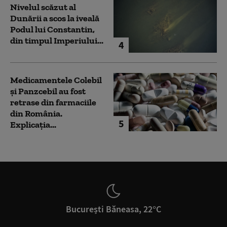
Nivelul scăzut al
Dunării a scos la iveală
Podul lui Constantin,
din timpul Imperiului...
4
Medicamentele Colebil
și Panzcebil au fost
retrase din farmaciile
din România.
5
Explicația...
București Băneasa, 22°C