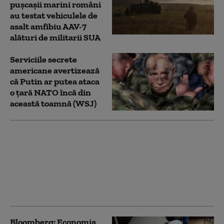
pușcașii marini români
au testat vehiculele de
asalt amfibiu AAV-7
alături de militarii SUA
Serviciile secrete
americane avertizează
că Putin ar putea ataca
o țară NATO încă din
această toamnă (WSJ)
Ucrainenii atacă din
nou cu drone
„Amazonul rusesc”.
Incendiu la un centru
logistic Wildberries din
Ekaterinburg
Bloomberg: Economia