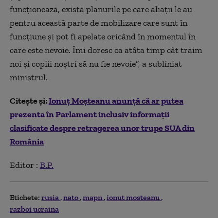
funcţionează, există planurile pe care aliaţii le au
pentru această parte de mobilizare care sunt în
funcţiune şi pot fi apelate oricând în momentul în
care este nevoie. Îmi doresc ca atâta timp cât trăim
noi şi copiii noştri să nu fie nevoie”, a subliniat
ministrul.
Citește și:
Ionuț Moșteanu anunță că ar putea
prezenta în Parlament inclusiv informații
clasificate despre retragerea unor trupe SUA din
România
Editor :
B.P.
Etichete:
rusia
nato
mapn
ionut mosteanu
razboi ucraina