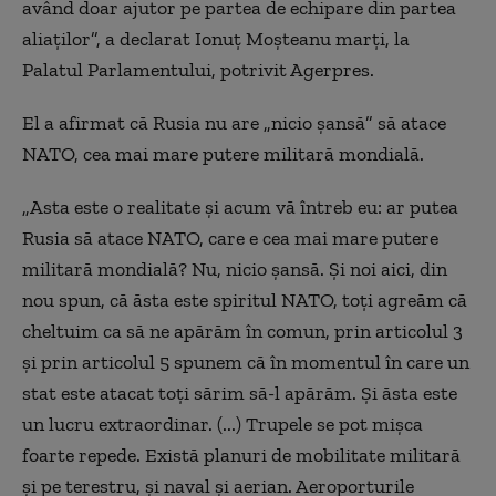
având doar ajutor pe partea de echipare din partea
aliaţilor”, a declarat Ionuț Moşteanu marți, la
Palatul Parlamentului, potrivit Agerpres.
El a afirmat că Rusia nu are „nicio şansă” să atace
NATO, cea mai mare putere militară mondială.
„Asta este o realitate şi acum vă întreb eu: ar putea
Rusia să atace NATO, care e cea mai mare putere
militară mondială? Nu, nicio şansă. Şi noi aici, din
nou spun, că ăsta este spiritul NATO, toţi agreăm că
cheltuim ca să ne apărăm în comun, prin articolul 3
şi prin articolul 5 spunem că în momentul în care un
stat este atacat toţi sărim să-l apărăm. Şi ăsta este
un lucru extraordinar. (...) Trupele se pot mişca
foarte repede. Există planuri de mobilitate militară
şi pe terestru, şi naval şi aerian. Aeroporturile