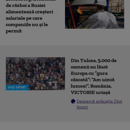
de război a Rusiei
alimentează creşteri
salariale pe care
companiile nu şi le
permit
Din Tulcea, 5.000 de
oamenii au lăsat
Europa cu ”gura
căscată”: ”Am uimit
lumea!”. România,
DIGI SPORT
VICTORIE uriașă
Descarcă aplicația Digi
Sport