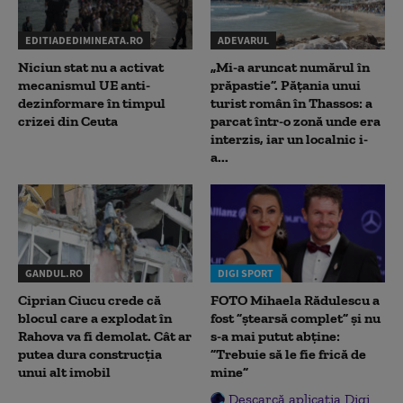
EDITIADEDIMINEATA.RO
ADEVARUL
Niciun stat nu a activat
„Mi-a aruncat numărul în
mecanismul UE anti-
prăpastie”. Pățania unui
dezinformare în timpul
turist român în Thassos: a
crizei din Ceuta
parcat într-o zonă unde era
interzis, iar un localnic i-
a...
GANDUL.RO
DIGI SPORT
Ciprian Ciucu crede că
FOTO Mihaela Rădulescu a
blocul care a explodat în
fost ”ștearsă complet” și nu
Rahova va fi demolat. Cât ar
s-a mai putut abține:
putea dura construcția
”Trebuie să le fie frică de
unui alt imobil
mine”
Descarcă aplicația Digi