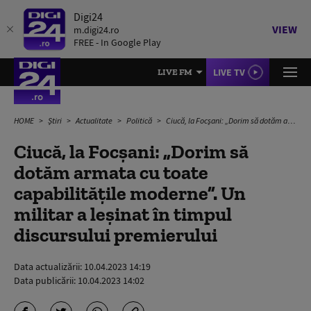
Digi24
VIEW
m.digi24.ro
FREE - In Google Play
LIVE TV
LIVE FM
HOME
Știri
Actualitate
Politică
Ciucă, la Focșani: „Dorim să dotăm armata cu toate capabilităţile moderne”. Un militar a leșinat în timpul discursului premierului
Ciucă, la Focșani: „Dorim să
dotăm armata cu toate
capabilităţile moderne”. Un
militar a leșinat în timpul
discursului premierului
Data actualizării:
10.04.2023 14:19
Data publicării:
10.04.2023 14:02