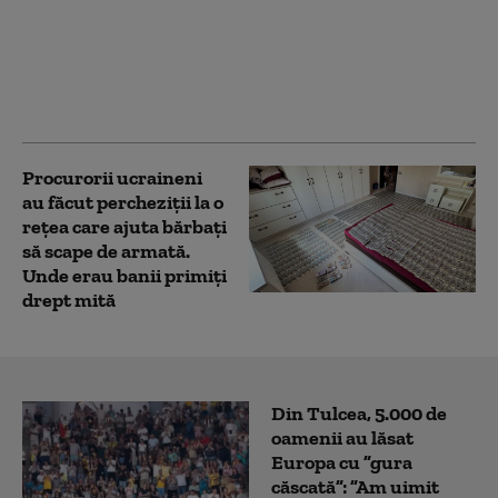
consilierul lui Zelenski,
pentru Digi24.ro:
„Dronele trimise de
Putin nu au ajuns din
greșeală în România”
Procurorii ucraineni
au făcut percheziții la o
rețea care ajuta bărbați
să scape de armată.
Unde erau banii primiți
drept mită
Din Tulcea, 5.000 de
oamenii au lăsat
Europa cu ”gura
căscată”: ”Am uimit