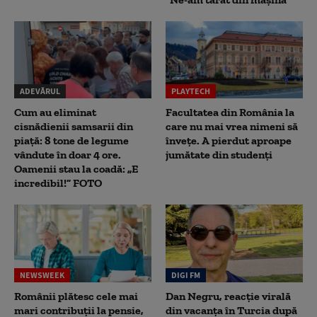
ADEVĂRUL
PLAYTECH
Cum au eliminat
Facultatea din România la
cisnădienii samsarii din
care nu mai vrea nimeni să
piață: 8 tone de legume
înveţe. A pierdut aproape
vândute în doar 4 ore.
jumătate din studenţi
Oamenii stau la coadă: „E
incredibil!” FOTO
NEWSWEEK
DIGI FM
Românii plătesc cele mai
Dan Negru, reacție virală
mari contribuții la pensie,
din vacanța în Turcia după