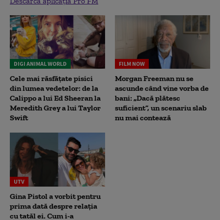
Descarcă aplicația Pro FM
DIGI ANIMAL WORLD
FILM NOW
Cele mai răsfățate pisici
Morgan Freeman nu se
din lumea vedetelor: de la
ascunde când vine vorba de
Calippo a lui Ed Sheeran la
bani: „Dacă plătesc
Meredith Grey a lui Taylor
suficient”, un scenariu slab
Swift
nu mai contează
UTV
Gina Pistol a vorbit pentru
prima dată despre relația
cu tatăl ei. Cum i-a