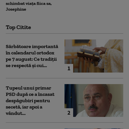
schimbat viața fiica sa,
Josephine
Top Citite
Sărbătoare importantă
în calendarul ortodox
pe 7 august: Ce tradiții
se respectă și cui...
1
Tupeul unui primar
PSD după ce a încasat
despăgubiri pentru
secetă, iar apoi a
2
vândut...