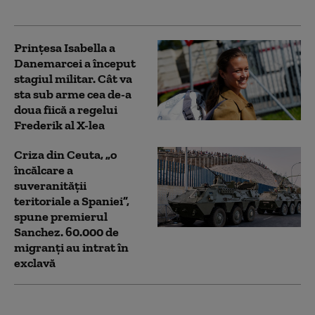
Prinţesa Isabella a
Danemarcei a început
stagiul militar. Cât va
sta sub arme cea de-a
doua fiică a regelui
Frederik al X-lea
Criza din Ceuta, „o
încălcare a
suveranității
teritoriale a Spaniei”,
spune premierul
Sanchez. 60.000 de
migranţi au intrat în
exclavă
Mihailo Podoliak,