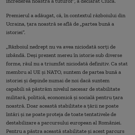
încrederea noastră a tuturor”, a declarat Ciucă.
Premierul a adăugat, că, în contextul războiului din
Ucraina, țara noastră se află de „partea bună a
istoriei”.
„Războiul nedrept nu va avea niciodată sorţi de
izbândă. Deşi prezent mereu în istorie sub diverse
forme, răul nu a triumfat niciodată definitiv. Ca stat
membru al UE şi NATO, suntem de partea bună a
istoriei şi depinde numai de noi dacă suntem
capabili să păstrăm nivelul necesar de stabilitate
militară, politică, economică şi socială pentru ţara
noastră. Doar această stabilitate a ţării ne poate
întări şi ne poate proteja de toate tentativele de
destabilizare a parcursului european al României.
Pentru a păstra această stabilitate şi acest parcurs