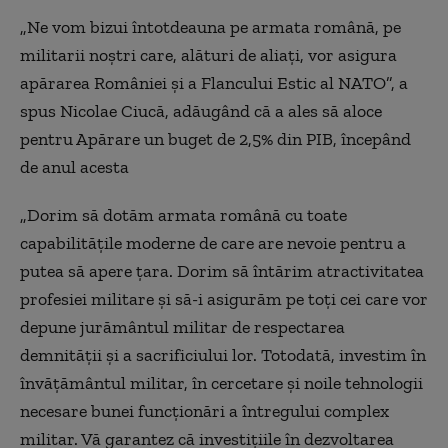
„Ne vom bizui întotdeauna pe armata română, pe
militarii noştri care, alături de aliaţi, vor asigura
apărarea României şi a Flancului Estic al NATO”, a
spus Nicolae Ciucă, adăugând că a ales să aloce
pentru Apărare un buget de 2,5% din PIB, începând
de anul acesta
„Dorim să dotăm armata română cu toate
capabilităţile moderne de care are nevoie pentru a
putea să apere ţara. Dorim să întărim atractivitatea
profesiei militare şi să-i asigurăm pe toţi cei care vor
depune jurământul militar de respectarea
demnităţii şi a sacrificiului lor. Totodată, investim în
învăţământul militar, în cercetare şi noile tehnologii
necesare bunei funcţionări a întregului complex
militar. Vă garantez că investiţiile în dezvoltarea