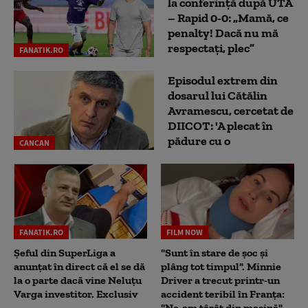
la conferință după UTA
– Rapid 0-0: „Mamă, ce
penalty! Dacă nu mă
respectați, plec”
FANATIK.RO
Episodul extrem din
dosarul lui Cătălin
Avramescu, cercetat de
DIICOT: 'A plecat în
pădure cu o
CANCAN
FANATIK.RO
FILM NOW
Șeful din SuperLiga a
"Sunt în stare de șoc și
anunțat în direct că el se dă
plâng tot timpul". Minnie
la o parte dacă vine Neluțu
Driver a trecut printr-un
Varga investitor. Exclusiv
accident teribil în Franța:
"Ne-am târât din mașină"