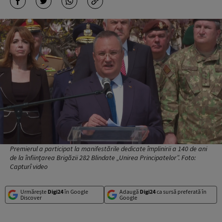
Premierul a participat la manifestările dedicate împlinirii a 140 de ani
de la înfiinţarea Brigăzii 282 Blindate „Unirea Principatelor”. Foto:
Capturî video
Urmărește
Digi24
în Google
Adaugă
Digi24
ca sursă preferată în
Discover
Google