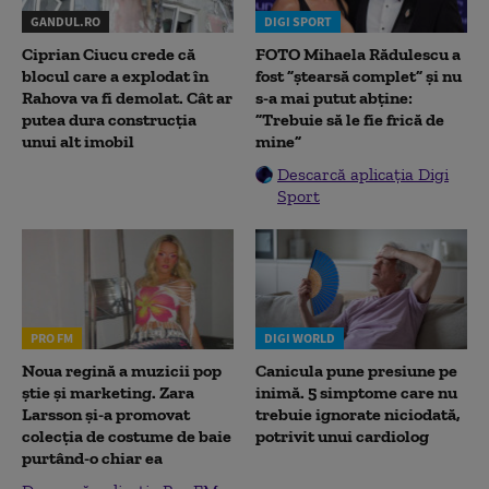
GANDUL.RO
DIGI SPORT
Ciprian Ciucu crede că
FOTO Mihaela Rădulescu a
blocul care a explodat în
fost ”ștearsă complet” și nu
Rahova va fi demolat. Cât ar
s-a mai putut abține:
putea dura construcția
”Trebuie să le fie frică de
unui alt imobil
mine”
Descarcă aplicația Digi
Sport
PRO FM
DIGI WORLD
Noua regină a muzicii pop
Canicula pune presiune pe
știe și marketing. Zara
inimă. 5 simptome care nu
Larsson și-a promovat
trebuie ignorate niciodată,
colecția de costume de baie
potrivit unui cardiolog
purtând-o chiar ea