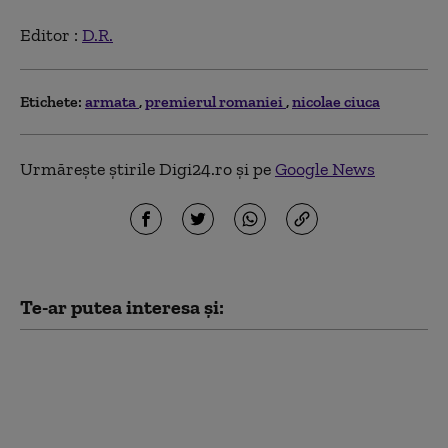
Editor :
D.R.
Etichete:
armata
premierul romaniei
nicolae ciuca
Urmărește știrile Digi24.ro și pe
Google News
Te-ar putea interesa și:
Ce spune Ilie Bolojan
despre publicarea
declarației de avere a
partenerei sale de viață