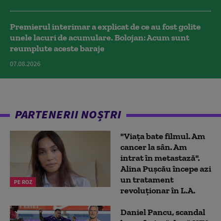
Premierul interimar a explicat de ce au fost golite
unele lacuri de acumulare. Bolojan: Acum sunt
reumplute aceste baraje
07.08.2026
PARTENERII NOȘTRI
"Viața bate filmul. Am
cancer la sân. Am
intrat în metastază".
Alina Pușcău începe azi
un tratament
PE ROZ
revoluționar în L.A.
Daniel Pancu, scandal