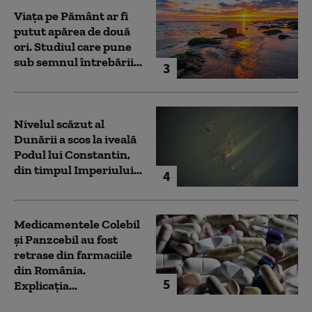
Viața pe Pământ ar fi
putut apărea de două
ori. Studiul care pune
sub semnul întrebării...
3
Nivelul scăzut al
Dunării a scos la iveală
Podul lui Constantin,
din timpul Imperiului...
4
Medicamentele Colebil
și Panzcebil au fost
retrase din farmaciile
din România.
5
Explicația...