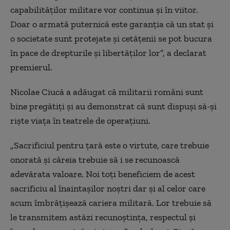
capabilităţilor militare vor continua şi în viitor.
Doar o armată puternică este garanţia că un stat şi
o societate sunt protejate şi cetăţenii se pot bucura
în pace de drepturile şi libertăţilor lor”, a declarat
premierul.
Nicolae Ciucă a adăugat că militarii români sunt
bine pregătiți și au demonstrat că sunt dispuși să-și
riște viața în teatrele de operaţiuni.
„Sacrificiul pentru ţară este o virtute, care trebuie
onorată şi căreia trebuie să i se recunoască
adevărata valoare. Noi toţi beneficiem de acest
sacrificiu al înaintaşilor noştri dar şi al celor care
acum îmbrăţişează cariera militară. Lor trebuie să
le transmitem astăzi recunoştinţa, respectul şi