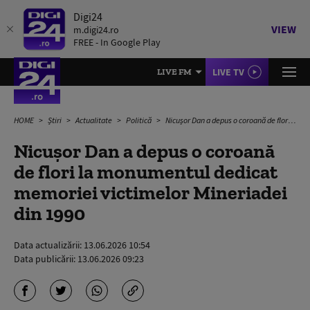
Digi24
VIEW
m.digi24.ro
FREE - In Google Play
LIVE TV
LIVE FM
HOME
Știri
Actualitate
Politică
Nicușor Dan a depus o coroană de flori la monumentul dedicat memoriei victimelor Mineriadei din 1990
Nicușor Dan a depus o coroană
de flori la monumentul dedicat
memoriei victimelor Mineriadei
din 1990
Data actualizării:
13.06.2026 10:54
Data publicării:
13.06.2026 09:23