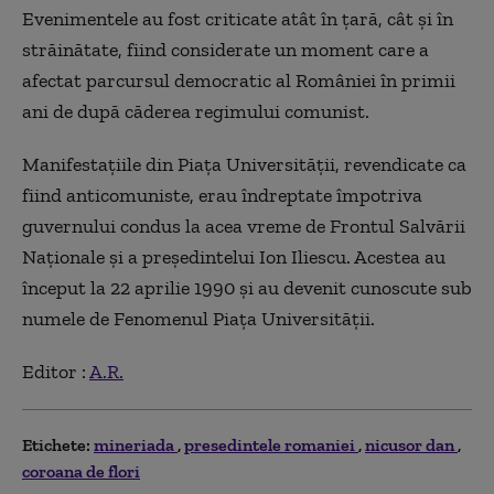
Evenimentele au fost criticate atât în ţară, cât şi în
străinătate, fiind considerate un moment care a
afectat parcursul democratic al României în primii
ani de după căderea regimului comunist.
Manifestaţiile din Piaţa Universităţii, revendicate ca
fiind anticomuniste, erau îndreptate împotriva
guvernului condus la acea vreme de Frontul Salvării
Naţionale şi a preşedintelui Ion Iliescu. Acestea au
început la 22 aprilie 1990 şi au devenit cunoscute sub
numele de Fenomenul Piaţa Universităţii.
Editor :
A.R.
Etichete:
mineriada
presedintele romaniei
nicusor dan
coroana de flori