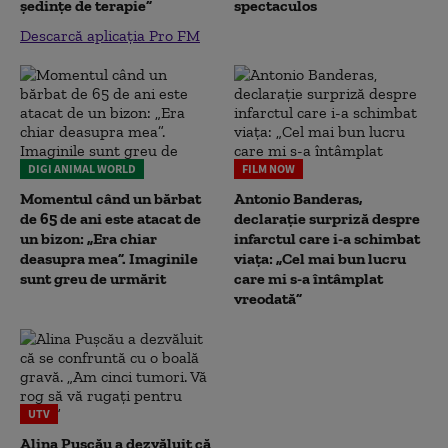
ședințe de terapie”
spectaculos
Descarcă aplicația Pro FM
DIGI ANIMAL WORLD
FILM NOW
Momentul când un bărbat
Antonio Banderas,
de 65 de ani este atacat de
declarație surpriză despre
un bizon: „Era chiar
infarctul care i-a schimbat
deasupra mea”. Imaginile
viața: „Cel mai bun lucru
sunt greu de urmărit
care mi s-a întâmplat
vreodată”
UTV
Alina Pușcău a dezvăluit că