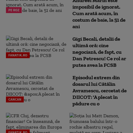
Andreei Marin este
imposibil de ignorat.
PE ROZ
Cum arată acum, în
costum de baie, la 51 de
ani
Gigi Becali, detalii de
ultimă oră: cine
negociază, de fapt, cu
FANATIK.RO
Dan Petrescu! Ce rol ar
putea avea la FCSB
Episodul extrem din
dosarul lui Cătălin
Avramescu, cercetat de
DIICOT: 'A plecat în
CANCAN
pădure cu o
FANATIK.RO