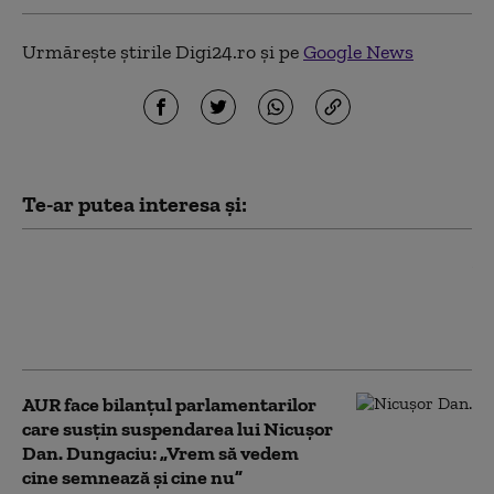
Urmărește știrile Digi24.ro și pe
Google News
Te-ar putea interesa și:
Ce spune Ilie Bolojan despre
publicarea declarației de
avere a partenerei sale de
viață
AUR face bilanțul parlamentarilor
care susțin suspendarea lui Nicușor
Dan. Dungaciu: „Vrem să vedem
cine semnează și cine nu”