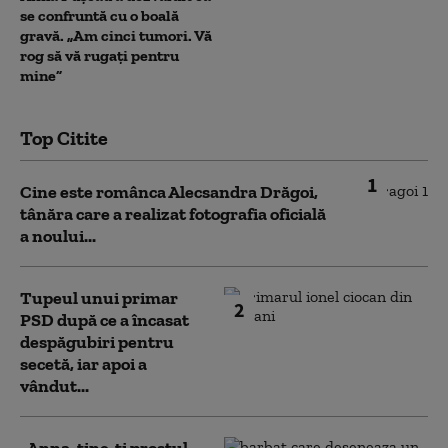
se confruntă cu o boală
gravă. „Am cinci tumori. Vă
rog să vă rugați pentru
mine”
Top Citite
1
Cine este românca Alecsandra Drăgoi,
tânăra care a realizat fotografia oficială
a noului...
Tupeul unui primar
2
PSD după ce a încasat
despăgubiri pentru
secetă, iar apoi a
vândut...