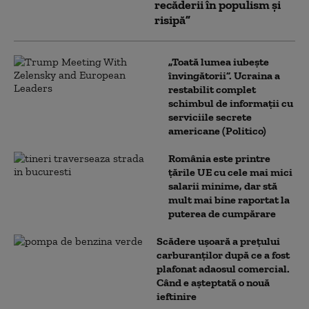
recăderii în populism și
risipă”
„Toată lumea iubește
învingătorii”. Ucraina a
restabilit complet
schimbul de informații cu
serviciile secrete
americane (Politico)
România este printre
țările UE cu cele mai mici
salarii minime, dar stă
mult mai bine raportat la
puterea de cumpărare
Scădere ușoară a prețului
carburanților după ce a fost
plafonat adaosul comercial.
Când e așteptată o nouă
ieftinire