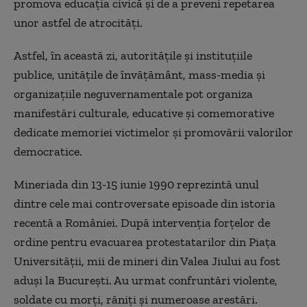
promova educaţia civică şi de a preveni repetarea
unor astfel de atrocităţi.
Astfel, în această zi, autorităţile şi instituţiile
publice, unităţile de învăţământ, mass-media şi
organizaţiile neguvernamentale pot organiza
manifestări culturale, educative şi comemorative
dedicate memoriei victimelor şi promovării valorilor
democratice.
Mineriada din 13-15 iunie 1990 reprezintă unul
dintre cele mai controversate episoade din istoria
recentă a României. După intervenţia forţelor de
ordine pentru evacuarea protestatarilor din Piaţa
Universităţii, mii de mineri din Valea Jiului au fost
aduşi la Bucureşti. Au urmat confruntări violente,
soldate cu morţi, răniţi şi numeroase arestări.