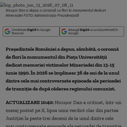
Nicușor Dan a depus o coroană cu flori la monumentul dedicat
Mineriadei FOTO: Administrația Prezidențială
Urmărește
Digi24
în Google
Adaugă
Digi24
ca sursă preferată în
Discover
Google
Președintele României a depus, sâmbătă, o coroană
de flori la monumentul din Piața Universității
dedicat memoriei victimelor Mineriadei din 13-15
iunie 1990. În 2026 se împlinesc 36 de ani de la unul
dintre cele mai controversate episoade ale perioadei
de tranziție de după căderea regimului comunist.
ACTUALIZARE 10:40:
Nicușor Dan a criticat, într-un
mesaj postat pe X, lipsa unui verdict clar din partea
Justiției la peste trei decenii de la unul dintre cele
mai controversate episoade ale perioadei de tranziție