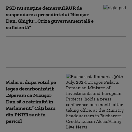
PSD nu susține demersul AUR de
suspendare a președintelui Nicușor
Dan. Ghigiu: „Criza guvernamentală e
suficientă”
AUR a deschis un site dedicat
suspendării lui Nicușor Dan: românii
pot urmări în timp real demersul
Pîslaru, după votul pe
legea decarbonizării:
„Sperăm ca Nicușor
Dan să o retrimită în
Parlament.” Câți bani
din PNRR sunt în
pericol