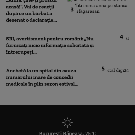
„Anna, ţine-ţi prostul
acasă!”. Val de reacții
3
după ce un bărbat a
desenat o declarație...
4
SRI, avertisment pentru români: „Nu
furnizați nicio informație solicitată și
întrerupeți...
5
Anchetă la un spital din cauza
numărului mare de concedii
medicale în plin sezon estival...
București Băneasa, 25°C