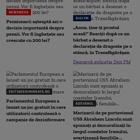
NEWSWEEK
DIGI FM
Pensionarii așteaptă azi o
„Anna, ţine-ţi prostul
decizie importantă despre
acasă!" Reacţii după ce un
pensii. Vor fi înghețate sau
bărbat a desenat o
crescute cu 200 lei?
declaraţie de dragoste pe o
stâncă, în Transfăgărăşan
Descarcă aplicația Digi FM
EDITIADEDIMINEATA.RO
Parlamentul European a
ADEVARUL
lansat un joc gratuit în care
Marinarii de pe portavionul
utilizatorii controlează o
USS Abraham Lincoln sunt
campanie de dezinformare
epuizați și demoralizați în
largul coastelor Iranului,
avertizează familiile...