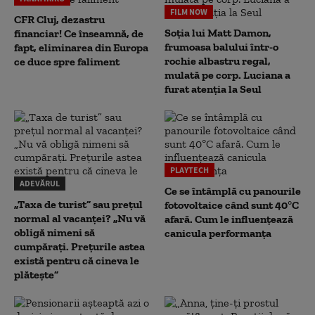
FILM NOW
CFR Cluj, dezastru
Soția lui Matt Damon,
financiar! Ce înseamnă, de
frumoasa balului într-o
fapt, eliminarea din Europa
rochie albastru regal,
ce duce spre faliment
mulată pe corp. Luciana a
furat atenția la Seul
PLAYTECH
ADEVĂRUL
Ce se întâmplă cu panourile
„Taxa de turist” sau prețul
fotovoltaice când sunt 40°C
normal al vacanței? „Nu vă
afară. Cum le influențează
obligă nimeni să
canicula performanța
cumpărați. Prețurile astea
există pentru că cineva le
plătește”