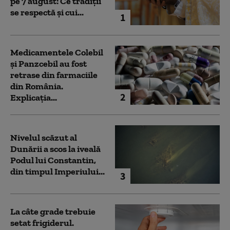
pe 7 august: Ce tradiții
se respectă și cui...
1
Medicamentele Colebil
și Panzcebil au fost
retrase din farmaciile
din România.
2
Explicația...
Nivelul scăzut al
Dunării a scos la iveală
Podul lui Constantin,
din timpul Imperiului...
3
La câte grade trebuie
setat frigiderul.