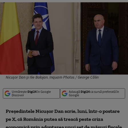
Nicușor Dan și Ilie Bolojan. Inquam Photos / George Călin
Urmărește
Digi24
în Google
Adaugă
Digi24
ca sursă preferată în
Discover
Google
Președintele Nicușor Dan scrie, luni, într-o postare
pe X, că România putea să treacă peste criza
economică prin adoptarea unui set de măsuri fiscale