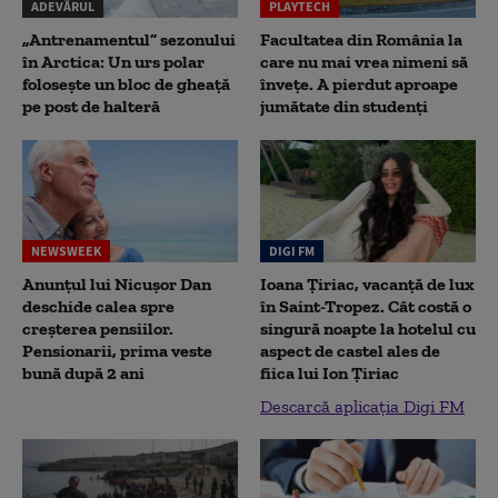
ADEVĂRUL
PLAYTECH
„Antrenamentul” sezonului
Facultatea din România la
în Arctica: Un urs polar
care nu mai vrea nimeni să
folosește un bloc de gheață
înveţe. A pierdut aproape
pe post de halteră
jumătate din studenţi
NEWSWEEK
DIGI FM
Anunțul lui Nicușor Dan
Ioana Țiriac, vacanță de lux
deschide calea spre
în Saint-Tropez. Cât costă o
creșterea pensiilor.
singură noapte la hotelul cu
Pensionarii, prima veste
aspect de castel ales de
bună după 2 ani
fiica lui Ion Țiriac
Descarcă aplicația Digi FM