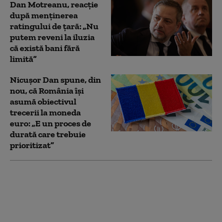
Dan Motreanu, reacție
după menținerea
ratingului de țară: „Nu
putem reveni la iluzia
că există bani fără
limită”
Nicușor Dan spune, din
nou, că România își
asumă obiectivul
trecerii la moneda
euro: „E un proces de
durată care trebuie
prioritizat”
Mesajul lui Nicușor
Dan după decizia
Moody’s privind
ratingul de țară: „A
confirmat pașii