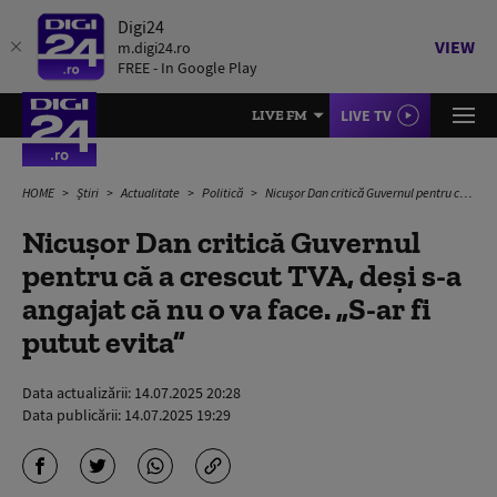
Digi24
VIEW
m.digi24.ro
FREE - In Google Play
LIVE TV
LIVE FM
HOME
Știri
Actualitate
Politică
Nicușor Dan critică Guvernul pentru că a crescut TVA, deși s-a angajat că nu o va face. „S-ar fi putut evita”
Nicușor Dan critică Guvernul
pentru că a crescut TVA, deși s-a
angajat că nu o va face. „S-ar fi
putut evita”
Data actualizării:
14.07.2025 20:28
Data publicării:
14.07.2025 19:29