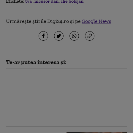
Etichete:
tva
nicusor dan
ilie bolojan
Urmărește știrile Digi24.ro și pe
Google News
Te-ar putea interesa și:
Crin Antonescu:
„Bolojan nu se
cramponează de
funcție. Va pleca atunci
când va fi învestit un
guvern”. Pe cine vede
drept premier