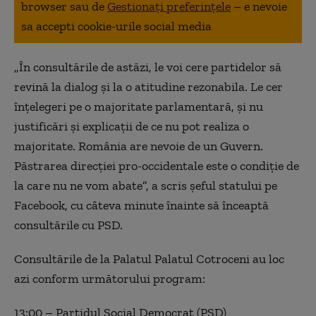
browser sau de
Gestionați preferințele
– e nevoie
sa accepti cookie-urile social media
„În consultările de astăzi, le voi cere partidelor să
revină la dialog şi la o atitudine rezonabila. Le cer
înţelegeri pe o majoritate parlamentară, şi nu
justificări şi explicaţii de ce nu pot realiza o
majoritate. România are nevoie de un Guvern.
Păstrarea direcţiei pro-occidentale este o condiţie de
la care nu ne vom abate”, a scris șeful statului pe
Facebook, cu câteva minute înainte să înceaptă
consultările cu PSD.
Consultările de la Palatul Palatul Cotroceni au loc
azi conform următorului program:
13:00 – Partidul Social Democrat (PSD)