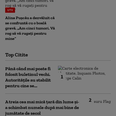
UTV
Alina Pușcău a dezvăluit că
se confruntă cu o boală
gravă. „Am cinci tumori. Vă
rog să vă rugați pentru
mine”
Top Citite
Până când mai poate fi
folosit buletinul vechi.
1
Autoritățile au stabilit
pentru cine se...
2
A treia cea mai mică țară din lume și-
a schimbat numele după mai bine de
jumătate de secol