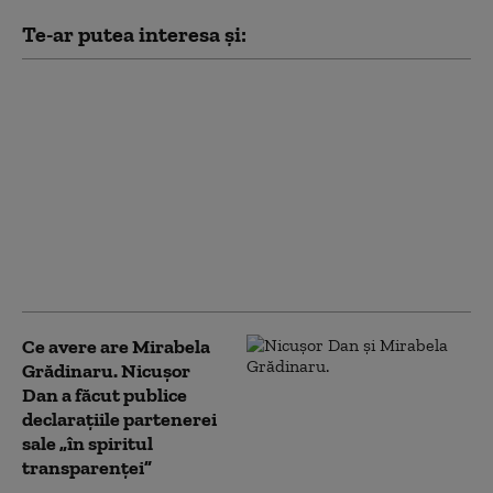
Te-ar putea interesa și:
Pîslaru, după votul pe
legea decarbonizării:
„Sperăm ca Nicușor
Dan să o retrimită în
Parlament.” Câți bani
din PNRR sunt în
pericol
Ce avere are Mirabela
Grădinaru. Nicușor
Dan a făcut publice
declarațiile partenerei
sale „în spiritul
transparenței”