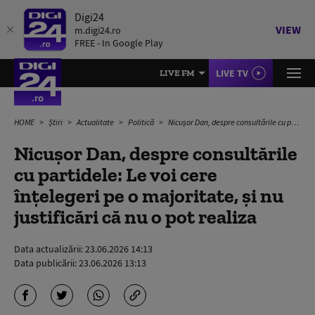
Digi24
VIEW
m.digi24.ro
FREE - In Google Play
LIVE TV
LIVE FM
HOME
Știri
Actualitate
Politică
Nicușor Dan, despre consultările cu partidele: Le voi cere înțelegeri pe o majoritate, și nu justificări că nu o pot realiza
Nicușor Dan, despre consultările
cu partidele: Le voi cere
înțelegeri pe o majoritate, și nu
justificări că nu o pot realiza
Data actualizării:
23.06.2026 14:13
Data publicării:
23.06.2026 13:13