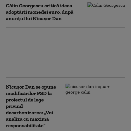
Călin Georgescu critică ideea
adoptării monedei euro, după
anunțul lui Nicușor Dan
Nicușor Dan anunță
promulgarea unei serii
de legi necesare pentru
PNRR: „Pentru români,
fondurile înseamnǎ
sevicii mai bune”
Nicușor Dan se opune
modificărilor PSD la
proiectul de lege
privind
decarbonizarea: „Voi
analiza cu maximă
responsabilitate”