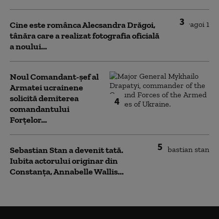
3
Cine este românca Alecsandra Drăgoi,
tânăra care a realizat fotografia oficială
a noului...
Noul Comandant-șef al
Armatei ucrainene
solicită demiterea
4
comandantului
Forțelor...
5
Sebastian Stan a devenit tată.
Iubita actorului originar din
Constanța, Annabelle Wallis...