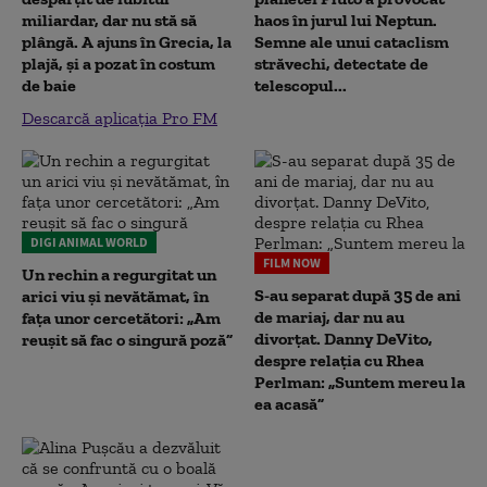
miliardar, dar nu stă să
haos în jurul lui Neptun.
plângă. A ajuns în Grecia, la
Semne ale unui cataclism
plajă, și a pozat în costum
străvechi, detectate de
de baie
telescopul...
Descarcă aplicația Pro FM
DIGI ANIMAL WORLD
FILM NOW
Un rechin a regurgitat un
S-au separat după 35 de ani
arici viu și nevătămat, în
de mariaj, dar nu au
fața unor cercetători: „Am
divorțat. Danny DeVito,
reușit să fac o singură poză”
despre relația cu Rhea
Perlman: „Suntem mereu la
ea acasă”