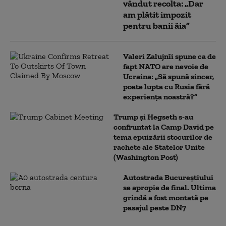
vândut recolta: „Dar
am plătit impozit
pentru banii ăia”
Valeri Zalujnîi spune ca de
fapt NATO are nevoie de
Ucraina: „Să spună sincer,
poate lupta cu Rusia fără
experiența noastră?”
Trump şi Hegseth s-au
confruntat la Camp David pe
tema epuizării stocurilor de
rachete ale Statelor Unite
(Washington Post)
Autostrada Bucureștiului
se apropie de final. Ultima
grindă a fost montată pe
pasajul peste DN7