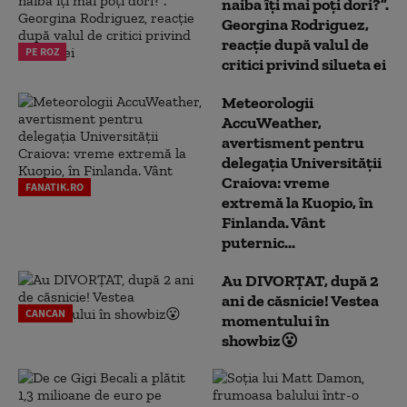
naiba îți mai poți dori?”.
Georgina Rodriguez,
reacție după valul de
PE ROZ
critici privind silueta ei
Meteorologii
AccuWeather,
avertisment pentru
delegația Universității
Craiova: vreme
FANATIK.RO
extremă la Kuopio, în
Finlanda. Vânt
puternic...
Au DIVORȚAT, după 2
ani de căsnicie! Vestea
CANCAN
momentului în
showbiz😮