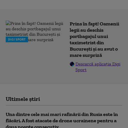
Prins în fapt! Oamenii
legii au deschis
portbagajul unui
DIGI SPORT
taximetrist din
București și au avut o
mare surpriză
Descarcă aplicația Digi
Sport
Ultimele știri
Una dintre cele mai mari rafinării din Rusia este în
flăcări. A fost atacate de drone ucrainene pentru a
doua noapte consecutiv