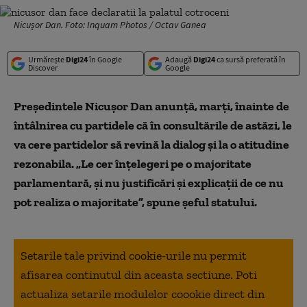
Nicușor Dan. Foto: Inquam Photos / Octav Ganea
Urmărește
Digi24
în Google
Adaugă
Digi24
ca sursă preferată în
Discover
Google
Preşedintele Nicuşor Dan anunţă, marți, înainte de
întâlnirea cu partidele că în consultările de astăzi, le
va cere partidelor să revină la dialog şi la o atitudine
rezonabila. „Le cer înţelegeri pe o majoritate
parlamentară, şi nu justificări şi explicaţii de ce nu
pot realiza o majoritate”, spune şeful statului.
Setarile tale privind cookie-urile nu permit
afisarea continutul din aceasta sectiune. Poti
actualiza setarile modulelor coookie direct din