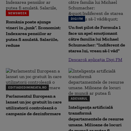
NEWSWEEK
DIGI FM
România poate ajunge
Un fost pilot de Formula 1
vineri în „junk”. Economist:
face un apel emoționant
Indexarea pensiilor ar
către familia lui Michael
putea fi anulată. Salariile,
Schumacher: "Indiferent de
reduse
starea lui, vreau să-l văd"
Descarcă aplicația Digi FM
EDITIADEDIMINEATA.RO
Parlamentul European a
ADEVARUL
lansat un joc gratuit în care
Inteligența artificială
utilizatorii controlează o
transformă
campanie de dezinformare
departamentele de resurse
umane. Milioane de locuri
de muncă ar putea fi