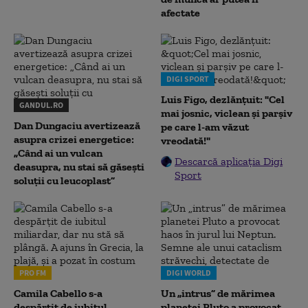
afectate
DIGI SPORT
Luis Figo, dezlănțuit: "Cel
GANDUL.RO
mai josnic, viclean și parșiv
Dan Dungaciu avertizează
pe care l-am văzut
asupra crizei energetice:
vreodată!"
„Când ai un vulcan
Descarcă aplicația Digi
deasupra, nu stai să găsești
Sport
soluții cu leucoplast”
PRO FM
DIGI WORLD
Camila Cabello s-a
Un „intrus” de mărimea
despărțit de iubitul
planetei Pluto a provocat