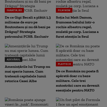
FANATIK.RO
FILM NOW
De ce Gigi Becali a plătit 1,3
Soția lui Matt Damon,
milioane de euro pe
frumoasa balului într-o
Boutoutaou și nu dă bani pe
rochie albastru regal,
Drăguș? Strategia
mulată pe corp. Luciana a
patronului FCSB. Exclusiv
furat atenția la Seul
ADEVĂRUL
PLAYTECH
Amenințările lui Trump nu
De ce România nu poate fi
mai sperie lumea. Cum
apărată doar cu baze
tratează capitalele lumii
militare. Cele trei
retorica Casei Albe
autostrăzi care au devenit
esențiale pentru NATO