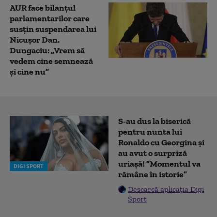
AUR face bilanțul
parlamentarilor care
susțin suspendarea lui
Nicușor Dan.
Dungaciu: „Vrem să
vedem cine semnează
și cine nu”
S-au dus la biserică
pentru nunta lui
Ronaldo cu Georgina și
au avut o surpriză
uriașă! ”Momentul va
DIGI SPORT
rămâne în istorie”
Descarcă aplicația Digi
Sport