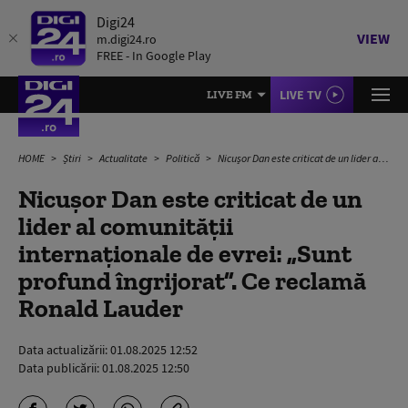
Digi24
VIEW
m.digi24.ro
FREE - In Google Play
LIVE TV
LIVE FM
HOME
Știri
Actualitate
Politică
Nicușor Dan este criticat de un lider al comunității internaționale de evrei: „Sunt profund îngrijorat”. Ce reclamă Ronald Lauder
Nicușor Dan este criticat de un
lider al comunității
internaționale de evrei: „Sunt
profund îngrijorat”. Ce reclamă
Ronald Lauder
Data actualizării:
01.08.2025 12:52
Data publicării:
01.08.2025 12:50