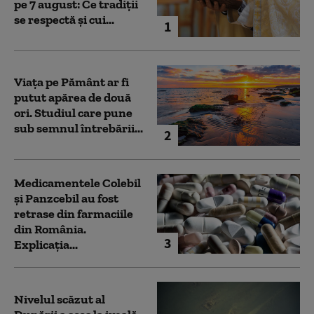
pe 7 august: Ce tradiții
se respectă și cui...
1
Viața pe Pământ ar fi
putut apărea de două
ori. Studiul care pune
sub semnul întrebării...
2
Medicamentele Colebil
și Panzcebil au fost
retrase din farmaciile
din România.
3
Explicația...
Nivelul scăzut al