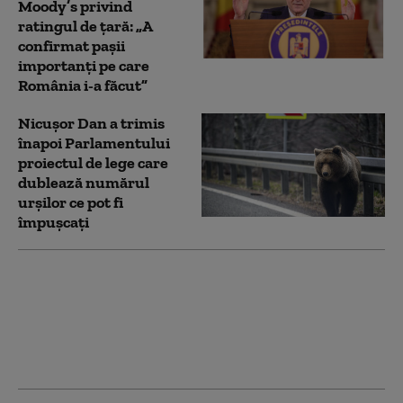
Moody’s privind
ratingul de țară: „A
confirmat pașii
importanți pe care
România i-a făcut”
Nicușor Dan a trimis
înapoi Parlamentului
proiectul de lege care
dublează numărul
urșilor ce pot fi
împușcați
Ce spune Ilie Bolojan
despre publicarea
declarației de avere a
partenerei sale de viață