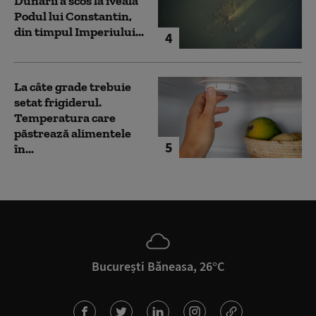
Dunării a scos la iveală
Podul lui Constantin,
din timpul Imperiului...
4
La câte grade trebuie
setat frigiderul.
Temperatura care
păstrează alimentele
5
în...
București Băneasa, 26°C