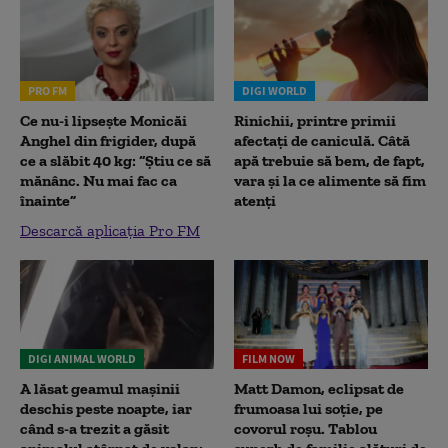
PRO FM
DIGI WORLD
Ce nu-i lipsește Monicăi
Rinichii, printre primii
Anghel din frigider, după
afectați de caniculă. Câtă
ce a slăbit 40 kg: “Știu ce să
apă trebuie să bem, de fapt,
mănânc. Nu mai fac ca
vara și la ce alimente să fim
înainte”
atenți
Descarcă aplicația Pro FM
DIGI ANIMAL WORLD
FILM NOW
A lăsat geamul mașinii
Matt Damon, eclipsat de
deschis peste noapte, iar
frumoasa lui soție, pe
când s-a trezit a găsit
covorul roșu. Tablou