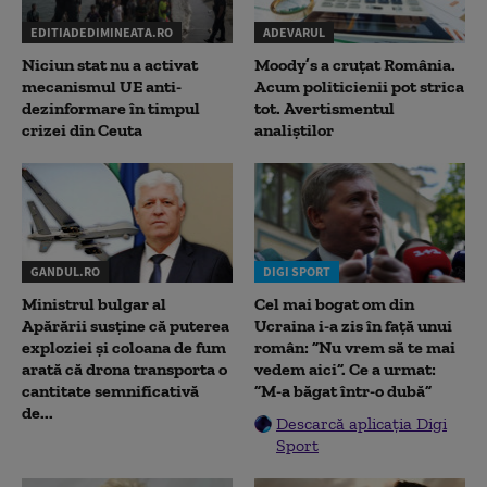
EDITIADEDIMINEATA.RO
ADEVARUL
Niciun stat nu a activat
Moody’s a cruțat România.
mecanismul UE anti-
Acum politicienii pot strica
dezinformare în timpul
tot. Avertismentul
crizei din Ceuta
analiștilor
GANDUL.RO
DIGI SPORT
Ministrul bulgar al
Cel mai bogat om din
Apărării susține că puterea
Ucraina i-a zis în față unui
exploziei și coloana de fum
român: ”Nu vrem să te mai
arată că drona transporta o
vedem aici”. Ce a urmat:
cantitate semnificativă
”M-a băgat într-o dubă”
de...
Descarcă aplicația Digi
Sport