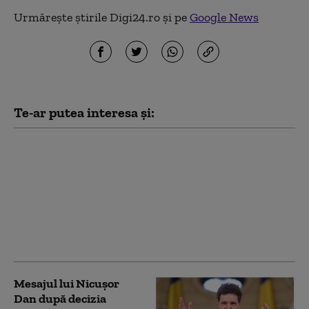
Urmărește știrile Digi24.ro și pe
Google News
Te-ar putea interesa și:
Nicușor Dan spune, din
nou, că România își
asumă obiectivul
trecerii la moneda
euro: „E un proces de
durată care trebuie
prioritizat”
Mesajul lui Nicușor
Dan după decizia