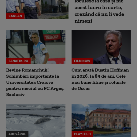
locuiesc la casă și fac
acest lucru în curte,
crezând că nu îi vede
CANCAN
nimeni
FANATIK.RO
FILM NOW
Revine Romanchuk!
Cum arată Dustin Hoffman
Schimbări importante la
în 2026, la 89 de ani. Cele
Universitatea Craiova
mai bune filme și rolurile
pentru meciul cu FC Argeş.
de Oscar
Exclusiv
ADEVĂRUL
PLAYTECH