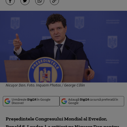
Nicușor Dan. Foto. Inquam Photos / George Călin
Urmărește
Digi24
în Google
Adaugă
Digi24
ca sursă preferată în
Discover
Google
Președintele Congresului Mondial al Evreilor,
Ronald S. Lauder, l-a criticat pe Nicușor Dan pentru