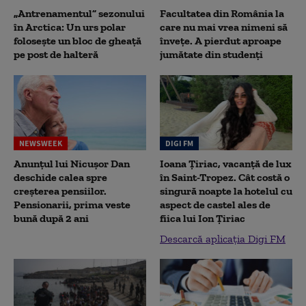
„Antrenamentul” sezonului
Facultatea din România la
în Arctica: Un urs polar
care nu mai vrea nimeni să
folosește un bloc de gheață
înveţe. A pierdut aproape
pe post de halteră
jumătate din studenţi
NEWSWEEK
DIGI FM
Anunțul lui Nicușor Dan
Ioana Țiriac, vacanță de lux
deschide calea spre
în Saint-Tropez. Cât costă o
creșterea pensiilor.
singură noapte la hotelul cu
Pensionarii, prima veste
aspect de castel ales de
bună după 2 ani
fiica lui Ion Țiriac
Descarcă aplicația Digi FM