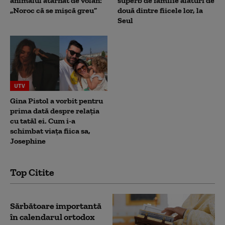
animalul atârnat de volan:
superb de familie alături de
„Noroc că se mișcă greu”
două dintre fiicele lor, la
Seul
UTV
Gina Pistol a vorbit pentru
prima dată despre relația
cu tatăl ei. Cum i-a
schimbat viața fiica sa,
Josephine
Top Citite
Sărbătoare importantă
în calendarul ortodox