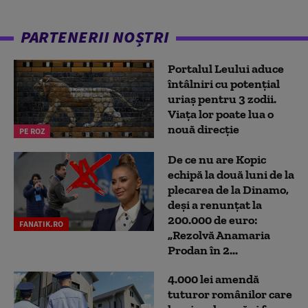
PARTENERII NOȘTRI
Portalul Leului aduce
întâlniri cu potențial
uriaș pentru 3 zodii.
Viața lor poate lua o
nouă direcție
PE ROZ
De ce nu are Kopic
echipă la două luni de la
plecarea de la Dinamo,
deși a renunțat la
200.000 de euro:
FANATIK.RO
„Rezolvă Anamaria
Prodan în 2...
4.000 lei amendă
tuturor românilor care