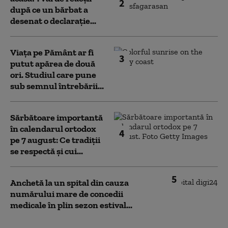
2
după ce un bărbat a
desenat o declarație...
Viața pe Pământ ar fi
3
putut apărea de două
ori. Studiul care pune
sub semnul întrebării...
Sărbătoare importantă
în calendarul ortodox
4
pe 7 august: Ce tradiții
se respectă și cui...
5
Anchetă la un spital din cauza
numărului mare de concedii
medicale în plin sezon estival...