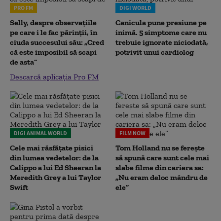
PRO FM
DIGI WORLD
Selly, despre observațiile
Canicula pune presiune pe
pe care i le fac părinții, în
inimă. 5 simptome care nu
ciuda succesului său: „Cred
trebuie ignorate niciodată,
că este imposibil să scapi
potrivit unui cardiolog
de asta”
Descarcă aplicația Pro FM
DIGI ANIMAL WORLD
FILM NOW
Cele mai răsfățate pisici
Tom Holland nu se ferește
din lumea vedetelor: de la
să spună care sunt cele mai
Calippo a lui Ed Sheeran la
slabe filme din cariera sa:
Meredith Grey a lui Taylor
„Nu eram deloc mândru de
Swift
ele”