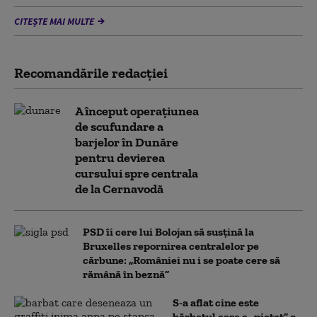
CITEȘTE MAI MULTE
Recomandările redacţiei
A început operațiunea
de scufundare a
barjelor în Dunăre
pentru devierea
cursului spre centrala
de la Cernavodă
PSD îi cere lui Bolojan să susțină la
Bruxelles repornirea centralelor pe
cărbune: „României nu i se poate cere să
rămână în beznă”
S-a aflat cine este
bărbatul care a „pictat” o