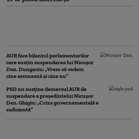
Ce spune Ilie Bolojan despre
publicarea declarației de
avere a partenerei sale de
viață
AUR face bilanțul parlamentarilor
care susțin suspendarea lui Nicușor
Dan. Dungaciu: „Vrem să vedem
cine semnează și cine nu”
PSD nu susține demersul AUR de
suspendare a președintelui Nicușor
Dan. Ghigiu: „Criza guvernamentală e
suficientă”
AUR a deschis un site dedicat
suspendării lui Nicușor Dan: românii