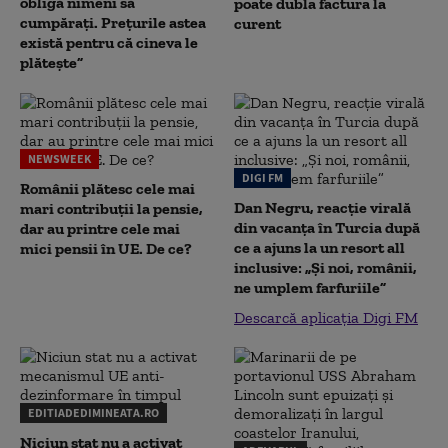
obligă nimeni să
poate dubla factura la
cumpărați. Prețurile astea
curent
există pentru că cineva le
plătește”
NEWSWEEK
DIGI FM
Românii plătesc cele mai
Dan Negru, reacție virală
mari contribuții la pensie,
din vacanța în Turcia după
dar au printre cele mai
ce a ajuns la un resort all
mici pensii în UE. De ce?
inclusive: „Și noi, românii,
ne umplem farfuriile”
Descarcă aplicația Digi FM
EDITIADEDIMINEATA.RO
Niciun stat nu a activat