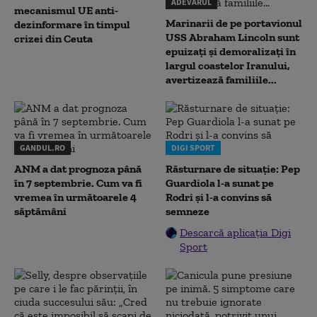
ADEVARUL
mecanismul UE anti-
Marinarii de pe portavionul
dezinformare în timpul
USS Abraham Lincoln sunt
crizei din Ceuta
epuizați și demoralizați în
largul coastelor Iranului,
avertizează familiile...
GANDUL.RO
DIGI SPORT
ANM a dat prognoza până
Răsturnare de situație: Pep
în 7 septembrie. Cum va fi
Guardiola l-a sunat pe
vremea în următoarele 4
Rodri și l-a convins să
săptămâni
semneze
Descarcă aplicația Digi
Sport