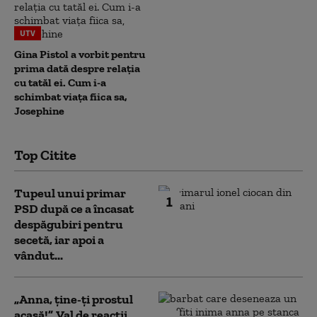
UTV
Gina Pistol a vorbit pentru
prima dată despre relația
cu tatăl ei. Cum i-a
schimbat viața fiica sa,
Josephine
Top Citite
Tupeul unui primar
1
PSD după ce a încasat
despăgubiri pentru
secetă, iar apoi a
vândut...
„Anna, ţine-ţi prostul
acasă!”. Val de reacții