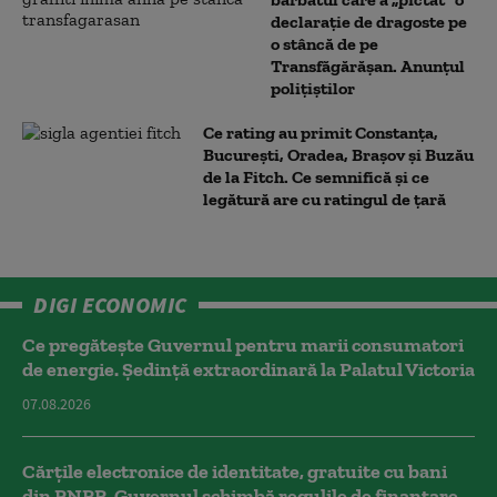
declarație de dragoste pe
o stâncă de pe
Transfăgărășan. Anunțul
polițiștilor
Ce rating au primit Constanța,
București, Oradea, Brașov și Buzău
de la Fitch. Ce semnifică și ce
legătură are cu ratingul de țară
DIGI ECONOMIC
Ce pregătește Guvernul pentru marii consumatori
de energie. Ședință extraordinară la Palatul Victoria
07.08.2026
Cărțile electronice de identitate, gratuite cu bani
din PNRR. Guvernul schimbă regulile de finanțare