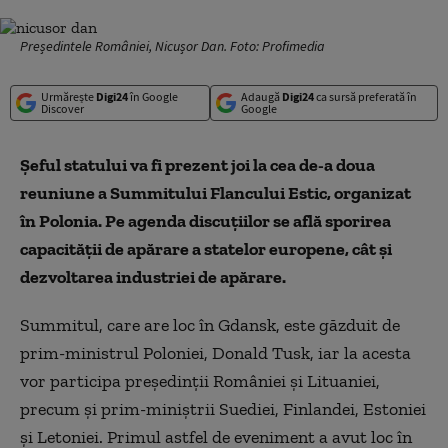
Președintele României, Nicușor Dan. Foto: Profimedia
Urmărește
Digi24
în Google
Adaugă
Digi24
ca sursă preferată în
Discover
Google
Șeful statului va fi prezent joi la cea de-a doua
reuniune a Summitului Flancului Estic, organizat
în Polonia. Pe agenda discuțiilor se află sporirea
capacității de apărare a statelor europene, cât și
dezvoltarea industriei de apărare.
Summitul, care are loc în Gdansk, este găzduit de
prim-ministrul Poloniei, Donald Tusk, iar la acesta
vor participa președinții României și Lituaniei,
precum și prim-miniștrii Suediei, Finlandei, Estoniei
și Letoniei. Primul astfel de eveniment a avut loc în