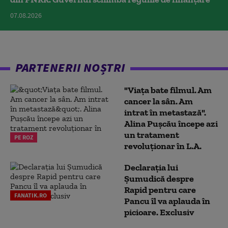
07.08.2026
PARTENERII NOȘTRI
"Viața bate filmul. Am
cancer la sân. Am
intrat în metastază".
Alina Pușcău începe azi
un tratament
PE ROZ
revoluționar în L.A.
Declarația lui
Șumudică despre
Rapid pentru care
FANATIK.RO
Pancu îl va aplauda în
picioare. Exclusiv