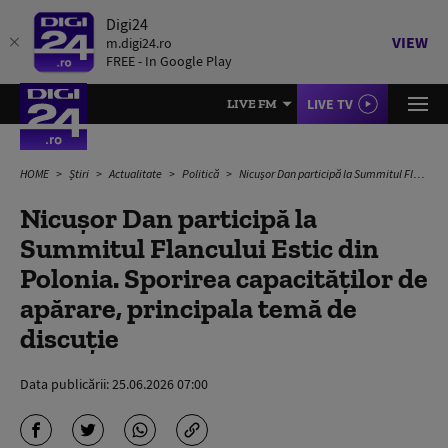
Digi24
VIEW
m.digi24.ro
FREE - In Google Play
LIVE TV
LIVE FM
HOME
Știri
Actualitate
Politică
Nicușor Dan participă la Summitul Flancului Estic din Polonia. Sporirea capacităților de apărare, principala temă de discuție
Nicușor Dan participă la
Summitul Flancului Estic din
Polonia. Sporirea capacităților de
apărare, principala temă de
discuție
Data publicării:
25.06.2026 07:00