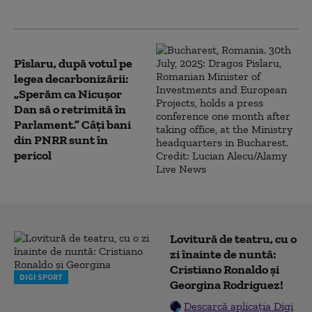
pot urmări în timp real demersul
Pîslaru, după votul pe
legea decarbonizării:
„Sperăm ca Nicușor
Dan să o retrimită în
Parlament.” Câți bani
din PNRR sunt în
pericol
Lovitură de teatru, cu o
zi înainte de nuntă:
Cristiano Ronaldo și
DIGI SPORT
Georgina Rodriguez!
Descarcă aplicația Digi