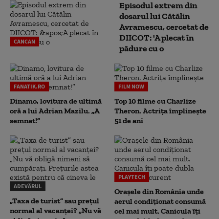
Episodul extrem din
dosarul lui Cătălin
Avramescu, cercetat de
DIICOT: 'A plecat în
CANCAN
pădure cu o
FANATIK.RO
FILM NOW
Dinamo, lovitura de ultimă
Top 10 filme cu Charlize
oră a lui Adrian Mazilu. „A
Theron. Actrița împlinește
semnat!”
51 de ani
PLAYTECH
ADEVĂRUL
Orașele din România unde
„Taxa de turist” sau prețul
aerul condiționat consumă
normal al vacanței? „Nu vă
cel mai mult. Canicula îți