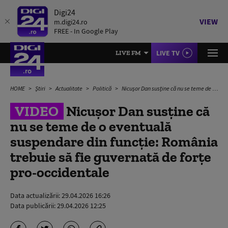
Digi24
VIEW
m.digi24.ro
FREE - In Google Play
LIVE TV
LIVE FM
HOME
Știri
Actualitate
Politică
Nicușor Dan susține că nu se teme de o eventuală suspendare din funcție: România trebuie să fie guvernată de forțe pro-occidentale
VIDEO
Nicușor Dan susține că
nu se teme de o eventuală
suspendare din funcție: România
trebuie să fie guvernată de forțe
pro-occidentale
Data actualizării:
29.04.2026 16:26
Data publicării:
29.04.2026 12:25