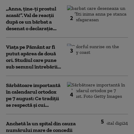
„Anna, ţine-ţi prostul
acasă!”. Val de reacții
2
după ce un bărbat a
desenat o declarație...
Viața pe Pământ ar fi
3
putut apărea de două
ori. Studiul care pune
sub semnul întrebării...
Sărbătoare importantă
în calendarul ortodox
4
pe 7 august: Ce tradiții
se respectă și cui...
5
Anchetă la un spital din cauza
numărului mare de concedii