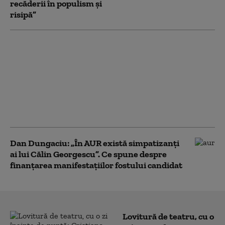
recăderii în populism și
risipă”
România nu își mai
permite să sprijine
financiar Ucraina,
spune Dungaciu.
Liderul AUR se
distanțează de
discursul lui Simion
Dan Dungaciu: „În AUR există simpatizanți
ai lui Călin Georgescu”. Ce spune despre
finanțarea manifestațiilor fostului candidat
Lovitură de teatru, cu o