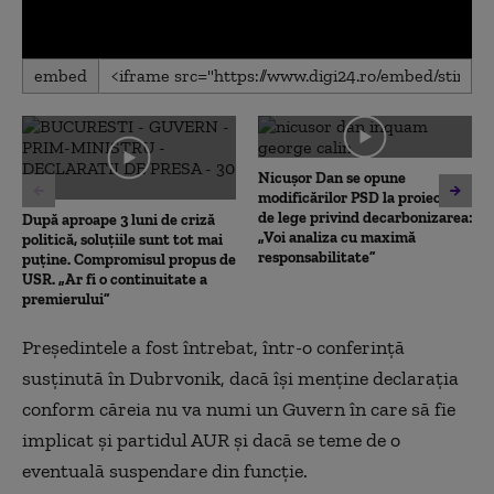
0
embed
seconds
of
0
seconds
Nicușor Dan se opune
modificărilor PSD la proiectul
de lege privind decarbonizarea:
După aproape 3 luni de criză
„Voi analiza cu maximă
politică, soluțiile sunt tot mai
responsabilitate”
puține. Compromisul propus de
USR. „Ar fi o continuitate a
premierului”
Președintele a fost întrebat, într-o conferință
susținută în Dubrvonik, dacă își menține declarația
conform căreia nu va numi un Guvern în care să fie
implicat și partidul AUR și dacă se teme de o
eventuală suspendare din funcție.