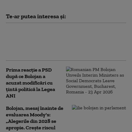
Te-ar putea interesa și:
PSD îi cere lui Bolojan să susțină la
Bruxelles repornirea centralelor pe
cărbune: „României nu i se poate cere
să rămână în beznă”
Prima reacție a PSD
după ce Bolojan a
acuzat modificări cu
țintă politică la Legea
ANI
Bolojan, mesaj înainte de
evaluarea Moody's:
„Alegerile din 2028 se
apropie. Crește riscul