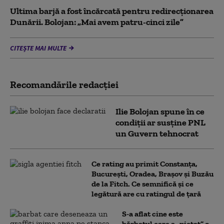
Ultima barjă a fost încărcată pentru redirecționarea
Dunării. Bolojan: „Mai avem patru-cinci zile”
CITEȘTE MAI MULTE
Recomandările redacţiei
Ilie Bolojan spune în ce
condiții ar susține PNL
un Guvern tehnocrat
Ce rating au primit Constanța,
București, Oradea, Brașov și Buzău
de la Fitch. Ce semnifică și ce
legătură are cu ratingul de țară
S-a aflat cine este
bărbatul care a „pictat” o