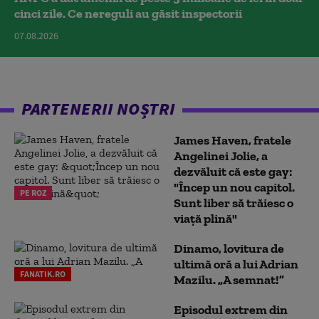
cinci zile. Ce nereguli au găsit inspectorii
07.08.2026
PARTENERII NOȘTRI
James Haven, fratele
Angelinei Jolie, a
dezvăluit că este gay:
"Încep un nou capitol.
PE ROZ
Sunt liber să trăiesc o
viață plină"
Dinamo, lovitura de
ultimă oră a lui Adrian
FANATIK.RO
Mazilu. „A semnat!”
Episodul extrem din