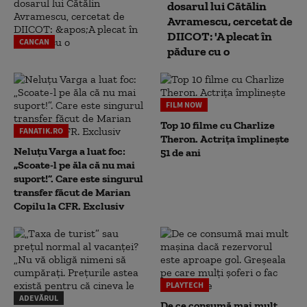
dosarul lui Cătălin
Avramescu, cercetat de
DIICOT: 'A plecat în
CANCAN
pădure cu o
FILM NOW
Top 10 filme cu Charlize
FANATIK.RO
Theron. Actrița împlinește
Neluțu Varga a luat foc:
51 de ani
„Scoate-l pe ăla că nu mai
suport!”. Care este singurul
transfer făcut de Marian
Copilu la CFR. Exclusiv
PLAYTECH
ADEVĂRUL
De ce consumă mai mult