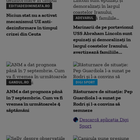
EDITIADEDIMINEATA.RO
Niciun stat nu a activat
ADEVARUL
mecanismul UE anti-
Marinarii de pe portavionul
dezinformare în timpul
USS Abraham Lincoln sunt
crizei din Ceuta
epuizați și demoralizați în
largul coastelor Iranului,
avertizează familiile...
GANDUL.RO
DIGI SPORT
ANM a dat prognoza până
Răsturnare de situație: Pep
în 7 septembrie. Cum va fi
Guardiola l-a sunat pe
vremea în următoarele 4
Rodri și l-a convins să
săptămâni
semneze
Descarcă aplicația Digi
Sport