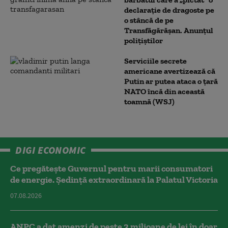
declarație de dragoste pe
o stâncă de pe
Transfăgărășan. Anunțul
polițiștilor
Serviciile secrete
americane avertizează că
Putin ar putea ataca o țară
NATO încă din această
toamnă (WSJ)
DIGI ECONOMIC
Ce pregătește Guvernul pentru marii consumatori
de energie. Ședință extraordinară la Palatul Victoria
07.08.2026
ANPC a dat amenzi de peste 3 milioane de lei în doar