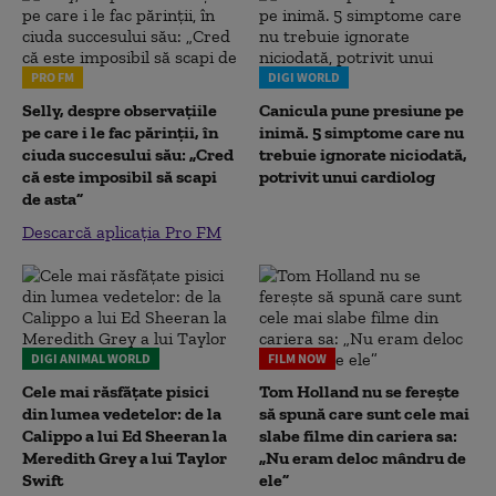
PRO FM
DIGI WORLD
Selly, despre observațiile
Canicula pune presiune pe
pe care i le fac părinții, în
inimă. 5 simptome care nu
ciuda succesului său: „Cred
trebuie ignorate niciodată,
că este imposibil să scapi
potrivit unui cardiolog
de asta”
Descarcă aplicația Pro FM
DIGI ANIMAL WORLD
FILM NOW
Cele mai răsfățate pisici
Tom Holland nu se ferește
din lumea vedetelor: de la
să spună care sunt cele mai
Calippo a lui Ed Sheeran la
slabe filme din cariera sa:
Meredith Grey a lui Taylor
„Nu eram deloc mândru de
Swift
ele”