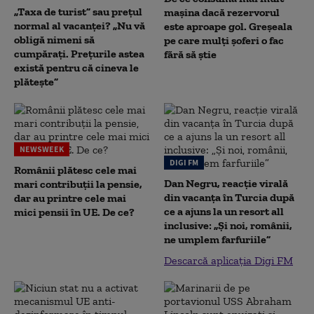
„Taxa de turist” sau prețul
mașina dacă rezervorul
normal al vacanței? „Nu vă
este aproape gol. Greșeala
obligă nimeni să
pe care mulți șoferi o fac
cumpărați. Prețurile astea
fără să știe
există pentru că cineva le
plătește”
NEWSWEEK
DIGI FM
Românii plătesc cele mai
Dan Negru, reacție virală
mari contribuții la pensie,
din vacanța în Turcia după
dar au printre cele mai
ce a ajuns la un resort all
mici pensii în UE. De ce?
inclusive: „Și noi, românii,
ne umplem farfuriile”
Descarcă aplicația Digi FM