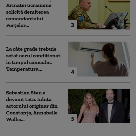
Armatei ucrainene
solicită demiterea
comandantului
3
Forțelor...
La câte grade trebuie
setat aerul condiționat
în timpul caniculei.
Temperatura...
4
Sebastian Stan a
devenit tată. Iubita
actorului originar din
Constanța, Annabelle
5
Wallis...