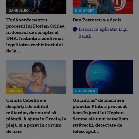
GANDUL.RO
DIGI SPORT
Undă verde pentru
Dan Petrescu s-a decis
procesul lui Florian Coldea
Descarcă aplicația Digi
în dosarul de corupție al
Sport
DNA. Instanța a confirmat
legalitatea rechizitoriului
de la...
PRO FM
DIGI WORLD
Camila Cabello s-a
Un „intrus” de mărimea
despărțit de iubitul
planetei Pluto a provocat
miliardar, dar nu stă să
haos în jurul lui Neptun.
plângă. A ajuns în Grecia, la
Semne ale unui cataclism
plajă, și a pozat în costum
străvechi, detectate de
de baie
telescopul...