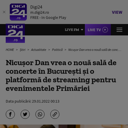
Digi24
VIEW
m.digi24.ro
FREE - In Google Play
LIVE TV
LIVE FM
HOME
Știri
Actualitate
Politică
Nicușor Dan vrea o nouă sală de concerte în București și o platformă de streaming pentru evenimentele Primăriei
Nicușor Dan vrea o nouă sală de
concerte în București și o
platformă de streaming pentru
evenimentele Primăriei
Data publicării:
29.01.2022 00:13