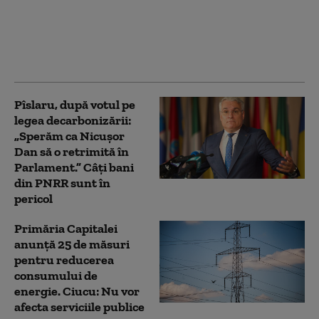
măsuri pentru
limitarea consumului
de curent electric. Ce
va face Capitala
Pîslaru, după votul pe
legea decarbonizării:
„Sperăm ca Nicușor
Dan să o retrimită în
Parlament.” Câți bani
din PNRR sunt în
pericol
Primăria Capitalei
anunță 25 de măsuri
pentru reducerea
consumului de
energie. Ciucu: Nu vor
afecta serviciile publice