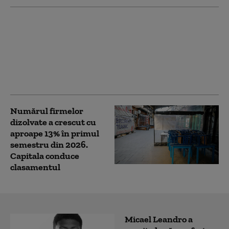
Ce avere are Mirabela
Grădinaru. Nicușor
Dan a făcut publice
declarațiile partenerei
sale „în spiritul
transparenței”
Numărul firmelor
dizolvate a crescut cu
aproape 13% în primul
semestru din 2026.
Capitala conduce
clasamentul
Micael Leandro a