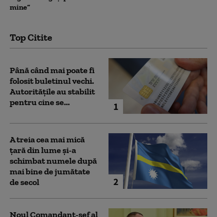
mine”
Top Citite
Până când mai poate fi
folosit buletinul vechi.
Autoritățile au stabilit
pentru cine se...
1
A treia cea mai mică
țară din lume și-a
schimbat numele după
mai bine de jumătate
2
de secol
Noul Comandant-șef al