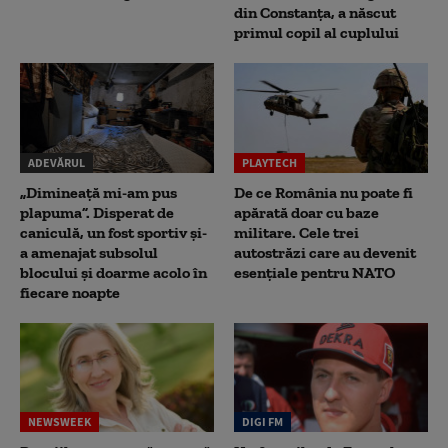
din Constanța, a născut
primul copil al cuplului
ADEVĂRUL
PLAYTECH
„Dimineață mi-am pus
De ce România nu poate fi
plapuma”. Disperat de
apărată doar cu baze
caniculă, un fost sportiv și-
militare. Cele trei
a amenajat subsolul
autostrăzi care au devenit
blocului și doarme acolo în
esențiale pentru NATO
fiecare noapte
NEWSWEEK
DIGI FM