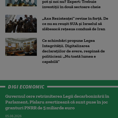
pot și noi nu? Expert: Trebuie
investiții în două sectoare cheie
„Axa Rezistenței” revine în forță. De
ce nu au reușit SUA și Israelul să
slăbească rețeaua condusă de Iran
Ce schimbări propune Legea
Integrității. Digitalizarea
declarațiilor de avere, respinsă de
politicieni: „Nu toată lumea e
capabilă”
DIGI ECONOMIC
Guvernul cere retrimiterea Legii decarbonizării în
Parlament. Pîslaru avertizează că sunt puse în joc
granturi PNRR de 5 miliarde euro
05.08.2026