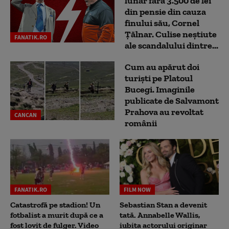
lunar fără 3.500 de lei
din pensie din cauza
finului său, Cornel
Țălnar. Culise neștiute
FANATIK.RO
ale scandalului dintre...
Cum au apărut doi
turiști pe Platoul
Bucegi. Imaginile
publicate de Salvamont
Prahova au revoltat
CANCAN
românii
FANATIK.RO
FILM NOW
Catastrofă pe stadion! Un
Sebastian Stan a devenit
fotbalist a murit după ce a
tată. Annabelle Wallis,
fost lovit de fulger. Video
iubita actorului originar