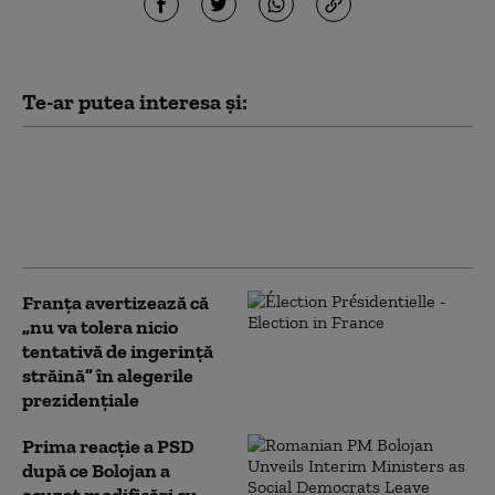
Te-ar putea interesa și:
PSD îi cere lui Bolojan să susțină la
Bruxelles repornirea centralelor pe
cărbune: „României nu i se poate cere
să rămână în beznă”
Franţa avertizează că
„nu va tolera nicio
tentativă de ingerinţă
străină” în alegerile
prezidenţiale
Prima reacție a PSD
după ce Bolojan a