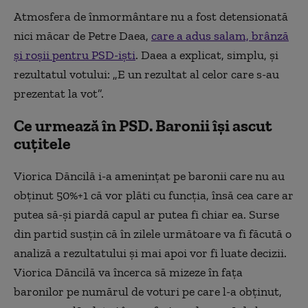
Atmosfera de înmormântare nu a fost detensionată
nici măcar de Petre Daea,
care a adus salam, brânză
și roșii pentru PSD-iști
. Daea a explicat, simplu, și
rezultatul votului: „E un rezultat al celor care s-au
prezentat la vot”.
Ce urmează în PSD. Baronii își ascut
cuțitele
Viorica Dăncilă i-a amenințat pe baronii care nu au
obținut 50%+1 că vor plăti cu funcția, însă cea care ar
putea să-și piardă capul ar putea fi chiar ea. Surse
din partid susțin că în zilele următoare va fi făcută o
analiză a rezultatului și mai apoi vor fi luate decizii.
Viorica Dăncilă va încerca să mizeze în fața
baronilor pe numărul de voturi pe care l-a obținut,