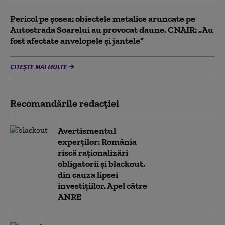
Pericol pe șosea: obiectele metalice aruncate pe
Autostrada Soarelui au provocat daune. CNAIR: „Au
fost afectate anvelopele și jantele”
CITEȘTE MAI MULTE
Recomandările redacţiei
Avertismentul
experților: România
riscă raționalizări
obligatorii și blackout,
din cauza lipsei
investițiilor. Apel către
ANRE