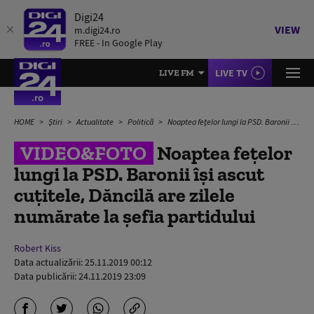
Digi24
VIEW
m.digi24.ro
FREE - In Google Play
LIVE TV
LIVE FM
HOME
Știri
Actualitate
Politică
Noaptea fețelor lungi la PSD. Baronii își ascut cuțitele, Dăncilă are zilele numărate la șefia partidului
VIDEO&FOTO
Noaptea fețelor
lungi la PSD. Baronii își ascut
cuțitele, Dăncilă are zilele
numărate la șefia partidului
Robert Kiss
Data actualizării:
25.11.2019 00:12
Data publicării:
24.11.2019 23:09