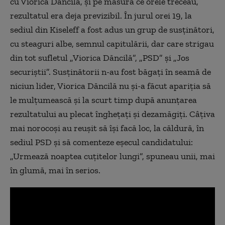
cu Viorica Dăncilă, și pe măsură ce orele treceau,
rezultatul era deja previzibil. În jurul orei 19, la
sediul din Kiseleff a fost adus un grup de susținători,
cu steaguri albe, semnul capitulării, dar care strigau
din tot sufletul „Viorica Dăncilă”, „PSD” și „Jos
securiștii”. Susținătorii n-au fost băgați în seamă de
niciun lider, Viorica Dăncilă nu și-a făcut apariția să
le mulțumească și la scurt timp după anunțarea
rezultatului au plecat înghețați și dezamăgiți. Câțiva
mai norocoși au reușit să își facă loc, la căldură, în
sediul PSD și să comenteze eșecul candidatului:
„Urmează noaptea cuțitelor lungi”, spuneau unii, mai
în glumă, mai în serios.