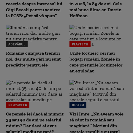
reacție despre interesul lui
în 2026, la 89 de ani. Cele
Gigi Becali pentru venirea
mai bune filme cu Dustin
la FCSB: „Pot să vă spun”
Hoffman
ADEVĂRUL
PLAYTECH
România cumpără trenuri
Unde locuiesc cei mai
noi, dar multe gări nu sunt
bogați români. Zonele în
pregătite pentru ele
care prețurile locuințelor
au explodat
NEWSWEEK
DIGI FM
Ce pensie iei dacă ai muncit
Vizi Imre: „Nu aveam voie
35 sau 40 de ani pe salariul
să cânt în română sau
minim? Dar dacă ai avut
maghiară.” Motivul din
salariul mediu pe țară?
spatele regulii e cu totul