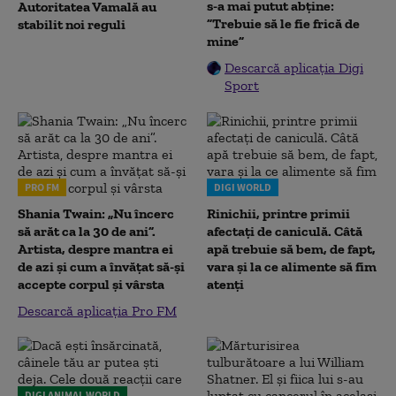
s-a mai putut abține:
Autoritatea Vamală au
”Trebuie să le fie frică de
stabilit noi reguli
mine”
Descarcă aplicația Digi
Sport
PRO FM
DIGI WORLD
Shania Twain: „Nu încerc
Rinichii, printre primii
să arăt ca la 30 de ani”.
afectați de caniculă. Câtă
Artista, despre mantra ei
apă trebuie să bem, de fapt,
de azi și cum a învățat să-și
vara și la ce alimente să fim
accepte corpul și vârsta
atenți
Descarcă aplicația Pro FM
DIGI ANIMAL WORLD