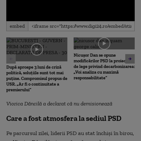
0
embed
seconds
of
0
seconds
Nicușor Dan se opune
modificărilor PSD la proiectul
de lege privind decarbonizarea:
După aproape 3 luni de criză
„Voi analiza cu maximă
politică, soluțiile sunt tot mai
responsabilitate”
puține. Compromisul propus de
USR. „Ar fi o continuitate a
premierului”
Viorica Dăncilă a declarat că nu demisionează
Care a fost atmosfera la sediul PSD
Pe parcursul zilei, liderii PSD au stat închiși în birou,