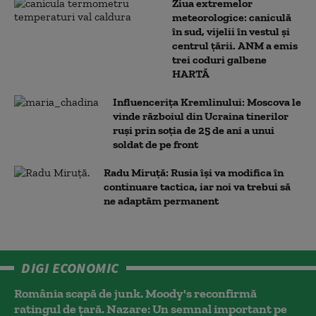
Ziua extremelor
meteorologice: caniculă
în sud, vijelii în vestul și
centrul țării. ANM a emis
trei coduri galbene
HARTĂ
Influencerița Kremlinului: Moscova le
vinde războiul din Ucraina tinerilor
ruși prin soția de 25 de ani a unui
soldat de pe front
Radu Miruță: Rusia își va modifica în
continuare tactica, iar noi va trebui să
ne adaptăm permanent
DIGI ECONOMIC
România scapă de junk. Moody's reconfirmă
ratingul de țară. Nazare: Un semnal important pe