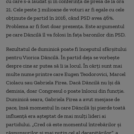
cu care s-a lăudat și în conferința de presă de la ora
21. Cele peste 3 milioane de voturi ar fi egale cu cele
obținute de partid în 2016, când PSD avea 46%.
Problema ar fi fost doar prezența. Este argumentul
pe care Dăncilă îl va folosi în fața baronilor din PSD.
Rezultatul de duminică poate fi începutul sfârșitului
pentru Viorica Dăncilă. În partid deja se vorbește
despre cine ar putea să îi ia locul. În cărți sunt mai
multe nume printre care Eugen Teodorovici, Marcel
Ciolacu sau Gabriela Firea. Dacă Dăncilă nu își dă
demisia, doar Congresul o poate înlocui din funcție.
Duminică seara, Gabriela Firea a avut mesjase de
pace, însă momentul în care Dăncilă își pierde toată
influență era așteptat de mai mulți lideri ai
partidului. „Cred că este momentul întrebărilor și
răspunsurilor și mai puțin cel al decapitărilor”, a