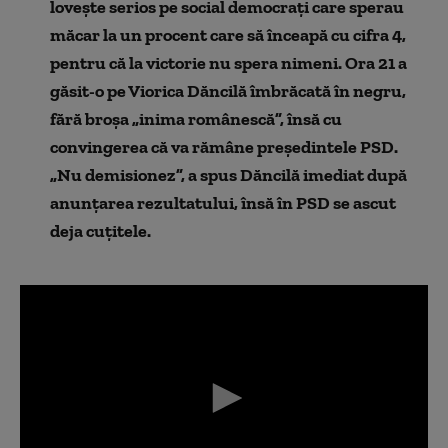
lovește serios pe social democrați care sperau
măcar la un procent care să înceapă cu cifra 4,
pentru că la victorie nu spera nimeni. Ora 21 a
găsit-o pe Viorica Dăncilă îmbrăcată în negru,
fără broșa „inima românescă”, însă cu
convingerea că va rămâne președintele PSD.
„Nu demisionez”, a spus Dăncilă imediat după
anunțarea rezultatului, însă în PSD se ascut
deja cuțitele.