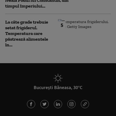
iveală Podul lui Constantin, din
timpul Imperiului...
La câte grade trebuie
5
setat frigiderul.
Temperatura care
păstrează alimentele
în...
București Băneasa, 30°C