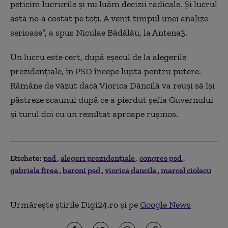
peticim lucrurile și nu luăm decizii radicale. Și lucrul
astă ne-a costat pe toți. A venit timpul unei analize
serioase”, a spus Niculae Bădălău, la Antena3.
Un lucru este cert, după eșecul de la alegerile
prezidențiale, în PSD începe lupta pentru putere.
Râmâne de văzut dacă Viorica Dăncilă va reuși să își
păstreze scaunul după ce a pierdut șefia Guvernului
și turul doi cu un rezultat aproape rușinos.
Etichete:
psd
alegeri prezidențiale
congres psd
gabriela firea
baroni psd
viorica dancila
marcel ciolacu
Urmărește știrile Digi24.ro și pe
Google News