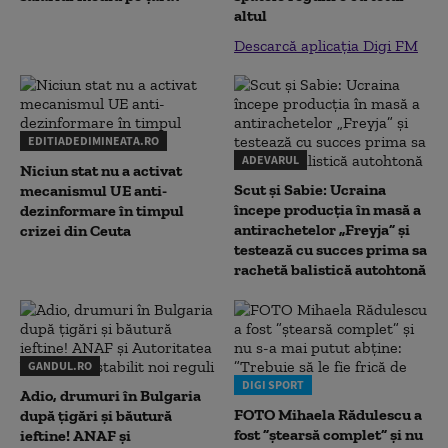
altul
Descarcă aplicația Digi FM
EDITIADEDIMINEATA.RO
ADEVARUL
Niciun stat nu a activat
Scut și Sabie: Ucraina
mecanismul UE anti-
începe producția în masă a
dezinformare în timpul
antirachetelor „Freyja” și
crizei din Ceuta
testează cu succes prima sa
rachetă balistică autohtonă
GANDUL.RO
DIGI SPORT
Adio, drumuri în Bulgaria
FOTO Mihaela Rădulescu a
după țigări și băutură
fost ”ștearsă complet” și nu
ieftine! ANAF și