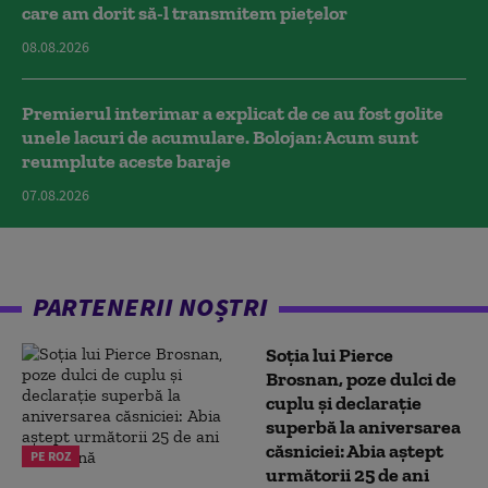
care am dorit să-l transmitem piețelor
08.08.2026
Premierul interimar a explicat de ce au fost golite
unele lacuri de acumulare. Bolojan: Acum sunt
reumplute aceste baraje
07.08.2026
PARTENERII NOȘTRI
Soția lui Pierce
Brosnan, poze dulci de
cuplu și declarație
superbă la aniversarea
căsniciei: Abia aștept
PE ROZ
următorii 25 de ani