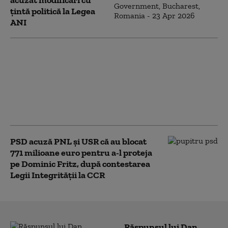
acuzat modificări cu
țintă politică la Legea
ANI
Bolojan, mesaj înainte de
evaluarea Moody's:
„Alegerile din 2028 se
apropie. Crește riscul
recăderii în populism și
risipă”
PSD acuză PNL şi USR că au blocat
771 milioane euro pentru a-l proteja
pe Dominic Fritz, după contestarea
Legii Integrității la CCR
Răspunsul lui Dan