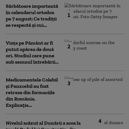
Sărbătoare importantă
în calendarul ortodox
1
pe 7 august: Ce tradiții
se respectă și cui...
Viața pe Pământ ar fi
2
putut apărea de două
ori. Studiul care pune
sub semnul întrebării...
Medicamentele Colebil
3
și Panzcebil au fost
retrase din farmaciile
din România.
Explicația...
4
Nivelul scăzut al Dunării a scos la