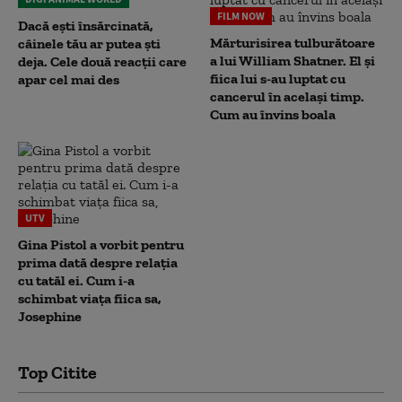
FILM NOW
Dacă ești însărcinată,
Mărturisirea tulburătoare
câinele tău ar putea ști
a lui William Shatner. El și
deja. Cele două reacții care
fiica lui s-au luptat cu
apar cel mai des
cancerul în același timp.
Cum au învins boala
UTV
Gina Pistol a vorbit pentru
prima dată despre relația
cu tatăl ei. Cum i-a
schimbat viața fiica sa,
Josephine
Top Citite