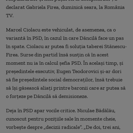
declarat Gabriela Firea, duminică seara, la România
TV.
Marcel Ciolacu este vehiculat, de asemenea, ca o
variantă în PSD, în cazul în care Dăncilă face un pas
în spate. Ciolacu ar putea fi soluția taberei Stănescu-
Firea. Surse din partid însă susțin că în acest
moment nu ia în calcul șefia PSD. În același timp, și
președintele executiv, Eugen Teodorovici și-ar dori
să fie președintele social democraților, însă trebuie
să își găsească aliați printre baronii care ar putea să
o forțeze pe Dăncilă să demisioneze.
Deja în PSD apar vocile critice. Niculae Bădălău,
cunoscut pentru pozițiile sale în momente cheie,
vorbește despre „decizii radicale”. „De doi, trei ani,