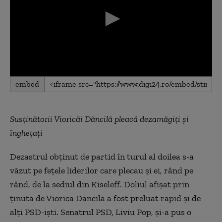
0
embed
seconds
of
0
seconds
Susținătorii Vioricăi Dăncilă pleacă dezamăgiți și
înghețați
Dezastrul obținut de partid în turul al doilea s-a
văzut pe fețele liderilor care plecau și ei, rând pe
rând, de la sediul din Kiseleff. Doliul afișat prin
ținută de Viorica Dăncilă a fost preluat rapid și de
alți PSD-iști. Senatrul PSD, Liviu Pop, și-a pus o