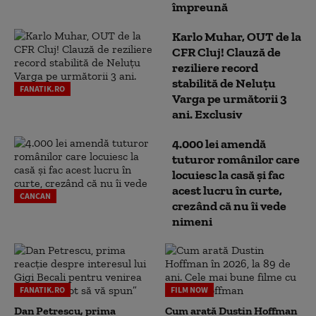
împreună
Karlo Muhar, OUT de la
CFR Cluj! Clauză de
reziliere record
stabilită de Neluțu
FANATIK.RO
Varga pe următorii 3
ani. Exclusiv
4.000 lei amendă
tuturor românilor care
locuiesc la casă și fac
acest lucru în curte,
CANCAN
crezând că nu îi vede
nimeni
FANATIK.RO
FILM NOW
Dan Petrescu, prima
Cum arată Dustin Hoffman