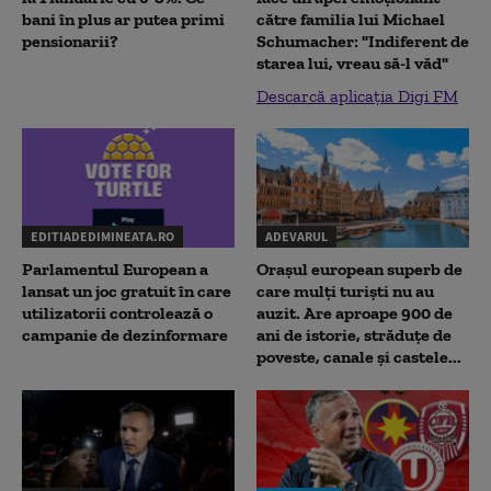
bani în plus ar putea primi
către familia lui Michael
pensionarii?
Schumacher: "Indiferent de
starea lui, vreau să-l văd"
Descarcă aplicația Digi FM
EDITIADEDIMINEATA.RO
ADEVARUL
Parlamentul European a
Orașul european superb de
lansat un joc gratuit în care
care mulți turiști nu au
utilizatorii controlează o
auzit. Are aproape 900 de
campanie de dezinformare
ani de istorie, străduțe de
poveste, canale și castele...