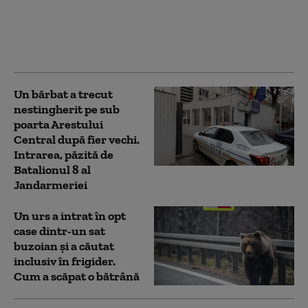
familii din Arad. Cum
explică biologii apariția
acestor animale în
gospodării
Un bărbat a trecut
nestingherit pe sub
poarta Arestului
Central după fier vechi.
Intrarea, păzită de
Batalionul 8 al
Jandarmeriei
Un urs a intrat în opt
case dintr-un sat
buzoian și a căutat
inclusiv în frigider.
Cum a scăpat o bătrână