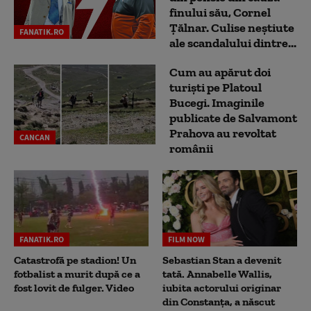
finului său, Cornel
Țălnar. Culise neștiute
FANATIK.RO
ale scandalului dintre...
Cum au apărut doi
turiști pe Platoul
Bucegi. Imaginile
publicate de Salvamont
Prahova au revoltat
CANCAN
românii
FANATIK.RO
FILM NOW
Catastrofă pe stadion! Un
Sebastian Stan a devenit
fotbalist a murit după ce a
tată. Annabelle Wallis,
fost lovit de fulger. Video
iubita actorului originar
din Constanța, a născut