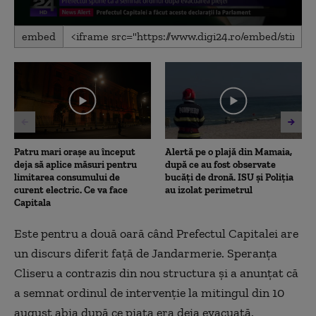
0
embed
seconds
of
2
minutes,
51
seconds
Patru mari orașe au început
Alertă pe o plajă din Mamaia,
deja să aplice măsuri pentru
după ce au fost observate
limitarea consumului de
bucăți de dronă. ISU și Poliția
curent electric. Ce va face
au izolat perimetrul
Capitala
Este pentru a două oară când Prefectul Capitalei are
un discurs diferit faţă de Jandarmerie. Speranţa
Cliseru a contrazis din nou structura şi a anunţat că
a semnat ordinul de intervenţie la mitingul din 10
august abia după ce piaţa era deja evacuată.