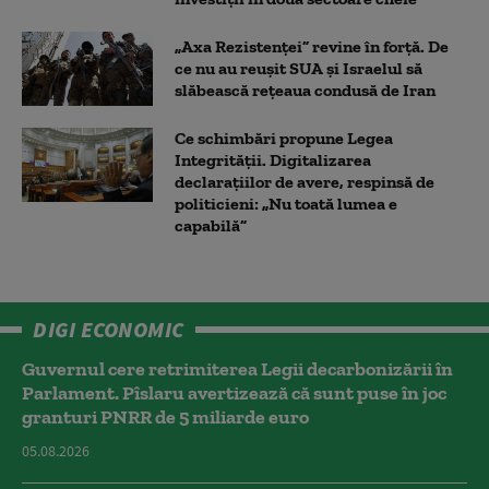
„Axa Rezistenței” revine în forță. De
ce nu au reușit SUA și Israelul să
slăbească rețeaua condusă de Iran
Ce schimbări propune Legea
Integrității. Digitalizarea
declarațiilor de avere, respinsă de
politicieni: „Nu toată lumea e
capabilă”
DIGI ECONOMIC
Guvernul cere retrimiterea Legii decarbonizării în
Parlament. Pîslaru avertizează că sunt puse în joc
granturi PNRR de 5 miliarde euro
05.08.2026