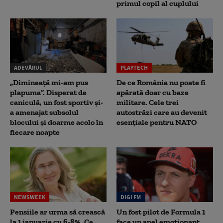
primul copil al cuplului
ADEVĂRUL
PLAYTECH
„Dimineață mi-am pus
De ce România nu poate fi
plapuma”. Disperat de
apărată doar cu baze
caniculă, un fost sportiv și-
militare. Cele trei
a amenajat subsolul
autostrăzi care au devenit
blocului și doarme acolo în
esențiale pentru NATO
fiecare noapte
NEWSWEEK
DIGI FM
Pensiile ar urma să crească
Un fost pilot de Formula 1
la 1 ianuarie cu 6-8%. Ce
face un apel emoționant