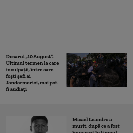
Un urs a fost semnalat
în comuna Rimetea,
una dintre cele mai
vizitate localități din
Alba. Autoritățile au
emis RO-ALERT
Dosarul „10 August”.
Ultimul termen la care
inculpaţii, între care
foşti şefi ai
Jandarmeriei, mai pot
fi audiaţi
Micael Leandro a
murit, după ce a fost
împușcat în timpul