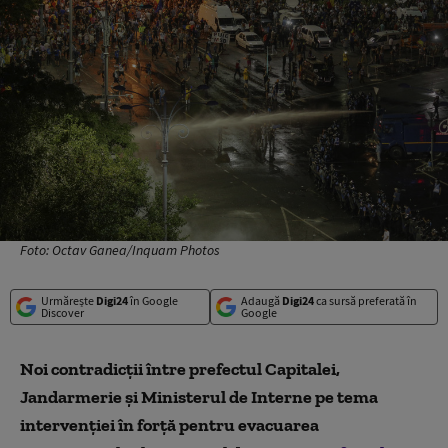
Foto: Octav Ganea/Inquam Photos
Urmărește
Digi24
în Google
Adaugă
Digi24
ca sursă preferată în
Discover
Google
Noi contradicţii între prefectul Capitalei,
Jandarmerie şi Ministerul de Interne pe tema
intervenţiei în forţă pentru evacuarea