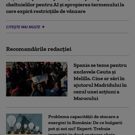
cheltuielilor pentru AI şi apropierea termenului la
care expiră restricţiile de vânzare
CITEȘTE MAI MULTE
Recomandările redacţiei
Spania se teme pentru
exclavele Ceuta și
Melilla. Cine ar sări în
ajutorul Madridului în
cazul unei acțiuni a
Marocului
Problema capacității de stocare a
energiei în România: De ce bulgarii
pot și noi nu? Expert: Trebuie
investiții în două sectoare cheie