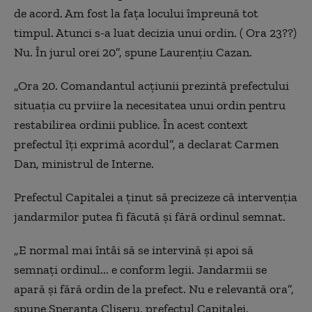
de acord. Am fost la fața locului împreună tot
timpul. Atunci s-a luat decizia unui ordin. ( Ora 23??)
Nu. În jurul orei 20”, spune Laurențiu Cazan.
„Ora 20. Comandantul acțiunii prezintă prefectului
situația cu prviire la necesitatea unui ordin pentru
restabilirea ordinii publice. În acest context
prefectul îți exprimă acordul”, a declarat Carmen
Dan, ministrul de Interne.
Prefectul Capitalei a ţinut să precizeze că intervenţia
jandarmilor putea fi făcută şi fără ordinul semnat.
„E normal mai întâi să se intervină și apoi să
semnați ordinul... e conform legii. Jandarmii se
apară și fără ordin de la prefect. Nu e relevantă ora”,
spune Speranța Cliseru, prefectul Capitalei.