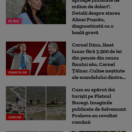
milion de dolari".
Detalii despre starea
Alinei Pușcău,
PE ROZ
diagnosticată cu o
boală gravă
Cornel Dinu, lăsat
lunar fără 3.500 de lei
din pensie din cauza
finului său, Cornel
Țălnar. Culise neștiute
FANATIK.RO
ale scandalului dintre...
Cum au apărut doi
turiști pe Platoul
Bucegi. Imaginile
publicate de Salvamont
Prahova au revoltat
CANCAN
românii