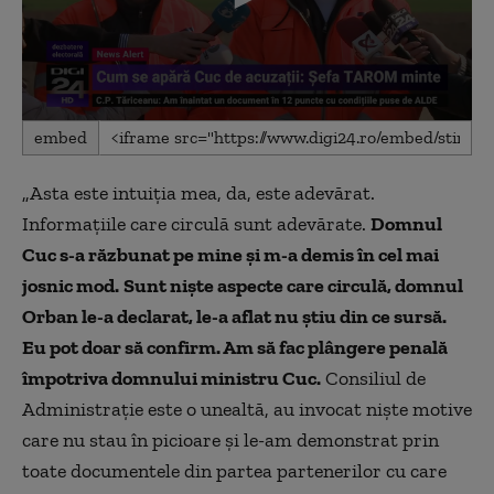
0
embed
seconds
of
5
„Asta este intuiţia mea, da, este adevărat.
minutes,
55
Informaţiile care circulă sunt adevărate.
Domnul
seconds
Cuc s-a răzbunat pe mine şi m-a demis în cel mai
josnic mod.
Sunt nişte aspecte care circulă, domnul
Orban le-a declarat, le-a aflat nu ştiu din ce sursă.
Eu pot doar să confirm. Am să fac plângere penală
împotriva domnului ministru Cuc.
Consiliul de
Administrație este o unealtă, au invocat nişte motive
care nu stau în picioare şi le-am demonstrat prin
toate documentele din partea partenerilor cu care