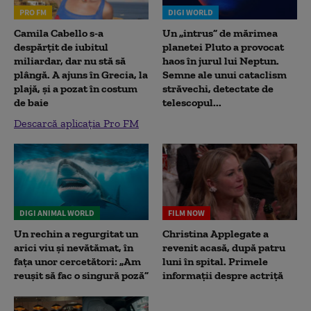
PRO FM
DIGI WORLD
Camila Cabello s-a
Un „intrus” de mărimea
despărțit de iubitul
planetei Pluto a provocat
miliardar, dar nu stă să
haos în jurul lui Neptun.
plângă. A ajuns în Grecia, la
Semne ale unui cataclism
plajă, și a pozat în costum
străvechi, detectate de
de baie
telescopul...
Descarcă aplicația Pro FM
DIGI ANIMAL WORLD
FILM NOW
Un rechin a regurgitat un
Christina Applegate a
arici viu și nevătămat, în
revenit acasă, după patru
fața unor cercetători: „Am
luni în spital. Primele
reușit să fac o singură poză”
informații despre actriță