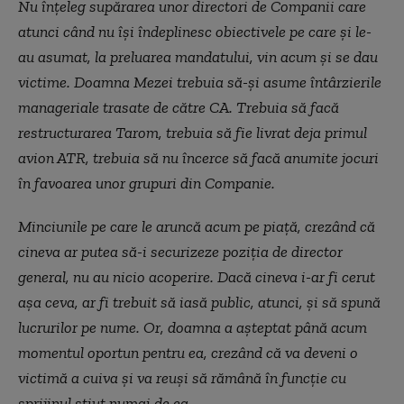
Nu înțeleg supărarea unor directori de Companii care
atunci când nu își îndeplinesc obiectivele pe care și le-
au asumat, la preluarea mandatului, vin acum și se dau
victime. Doamna Mezei trebuia să-și asume întârzierile
manageriale trasate de către CA. Trebuia să facă
restructurarea Tarom, trebuia să fie livrat deja primul
avion ATR, trebuia să nu încerce să facă anumite jocuri
în favoarea unor grupuri din Companie.
Minciunile pe care le aruncă acum pe piață, crezând că
cineva ar putea să-i securizeze poziția de director
general, nu au nicio acoperire. Dacă cineva i-ar fi cerut
așa ceva, ar fi trebuit să iasă public, atunci, și să spună
lucrurilor pe nume. Or, doamna a așteptat până acum
momentul oportun pentru ea, crezând că va deveni o
victimă a cuiva și va reuși să rămână în funcție cu
sprijinul știut numai de ea.