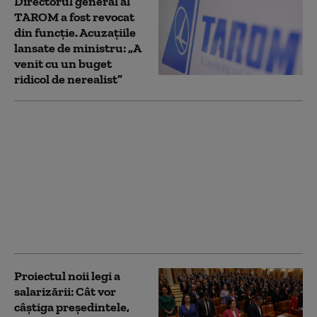
Directorul general al
TAROM a fost revocat
din funcție. Acuzațiile
lansate de ministru: „A
venit cu un buget
ridicol de nerealist”
Sindicatul Tarom
solicită demiterea
Consiliului de
Administraţie: Țintele
financiare asumate în
planul de
restructurare au fost
ratate
Proiectul noii legi a
salarizării: Cât vor
câștiga președintele,