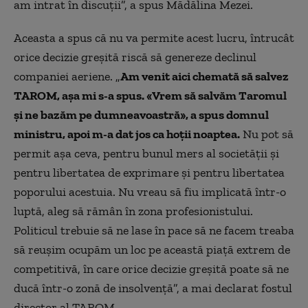
am intrat în discuţii”, a spus Mădălina Mezei.
Aceasta a spus că nu va permite acest lucru, întrucât
orice decizie greşită riscă să genereze declinul
companiei aeriene. „
Am venit aici chemată să salvez
TAROM, aşa mi s-a spus. «Vrem să salvăm Taromul
şi ne bazăm pe dumneavoastră», a spus domnul
ministru, apoi m-a dat jos ca hoţii noaptea.
Nu pot să
permit aşa ceva, pentru bunul mers al societăţii şi
pentru libertatea de exprimare şi pentru libertatea
poporului acestuia. Nu vreau să fiu implicată într-o
luptă, aleg să rămân în zona profesionistului.
Politicul trebuie să ne lase în pace să ne facem treaba
să reuşim ocupăm un loc pe această piaţă extrem de
competitivă, în care orice decizie greşită poate să ne
ducă într-o zonă de insolvenţă”, a mai declarat fostul
director al TAROM.