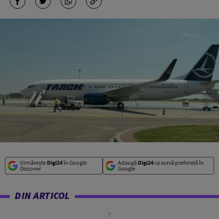
Urmărește
Digi24
în Google
Adaugă
Digi24
ca sursă preferată în
Discover
Google
DIN ARTICOL