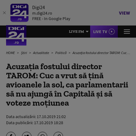
Digi24
VIEW
m.digi24.ro
FREE - In Google Play
LIVE TV
LIVE FM
HOME
Știri
Actualitate
Politică
Acuzația fostului director TAROM: Cuc a vrut să țină avioanele la sol, ca parlamentarii să nu ajungă în Capitală și să voteze moțiunea
Acuzația fostului director
TAROM: Cuc a vrut să țină
avioanele la sol, ca parlamentarii
să nu ajungă în Capitală și să
voteze moțiunea
Data actualizării:
17.10.2019 21:02
Data publicării:
17.10.2019 18:28