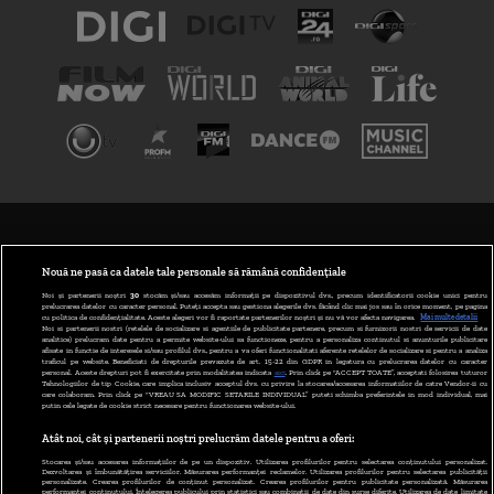
TERMENI ȘI CONDIȚII
POLITICA DE CONFIDENȚIALITATE
Nouă ne pasă ca datele tale personale să rămână confidențiale
Noi și partenerii noștri
30
stocăm și/sau accesăm informații pe dispozitivul dvs., precum identificatorii cookie unici pentru
prelucrarea datelor cu caracter personal. Puteți accepta sau gestiona alegerile dvs. făcând clic mai jos sau în orice moment, pe pagina
ABONARE DIGI TV
cu politica de confidențialitate. Aceste alegeri vor fi raportate partenerilor noștri și nu vă vor afecta navigarea.
Mai multe detalii
Noi si partenerii nostri (retelele de socializare si agentiile de publicitate partenere, precum si furnizorii nostri de servicii de date
analitice) prelucram date pentru a permite website-ului sa functioneze, pentru a personaliza continutul si anunturile publicitare
GESTIONAȚI PREFERINȚELE
afisate in functie de interesele si/sau profilul dvs., pentru a va oferi functionalitati aferente retelelor de socializare si pentru a analiza
traficul pe website. Beneficiati de drepturile prevazute de art. 15-22 din GDPR in legatura cu prelucrarea datelor cu caracter
personal. Aceste drepturi pot fi exercitate prin modalitatea indicata
aici
. Prin click pe “ACCEPT TOATE”, acceptati folosirea tuturor
CODUL DIGI24
Tehnologiilor de tip Cookie, care implica inclusiv acceptul dvs. cu privire la stocarea/accesarea informatiilor de catre Vendor-ii cu
care colaboram. Prin click pe “VREAU SA MODIFIC SETARILE INDIVIDUAL” puteti schimba preferintele in mod individual, mai
putin cele legate de cookie strict necesare pentru functionarea website-ului.
CAMERE WEB
Atât noi, cât și partenerii noștri prelucrăm datele pentru a oferi:
CONTACT/INFO
Stocarea și/sau accesarea informațiilor de pe un dispozitiv. Utilizarea profilurilor pentru selectarea conținutului personalizat.
Dezvoltarea și îmbunătățirea serviciilor. Măsurarea performanței reclamelor. Utilizarea profilurilor pentru selectarea publicității
personalizate. Crearea profilurilor de conținut personalizat. Crearea profilurilor pentru publicitate personalizată. Măsurarea
performanței conținutului. Înțelegerea publicului prin statistici sau combinații de date din surse diferite. Utilizarea de date limitate