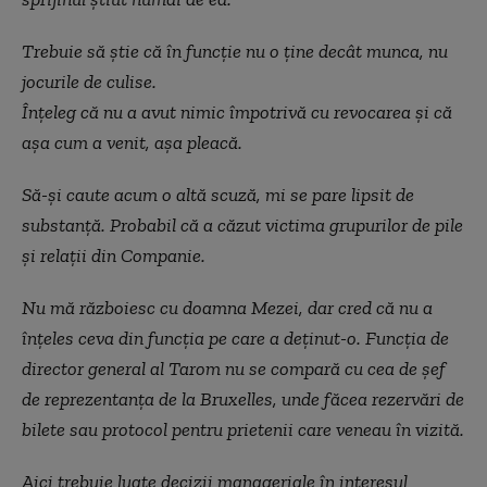
Trebuie să știe că în funcție nu o ține decât munca, nu
jocurile de culise.
Înțeleg că nu a avut nimic împotrivă cu revocarea și că
așa cum a venit, așa pleacă.
Să-și caute acum o altă scuză, mi se pare lipsit de
substanță. Probabil că a căzut victima grupurilor de pile
și relații din Companie.
Nu mă războiesc cu doamna Mezei, dar cred că nu a
înțeles ceva din funcția pe care a deținut-o. Funcția de
director general al Tarom nu se compară cu cea de șef
de reprezentanța de la Bruxelles, unde făcea rezervări de
bilete sau protocol pentru prietenii care veneau în vizită.
Aici trebuie luate decizii manageriale în interesul