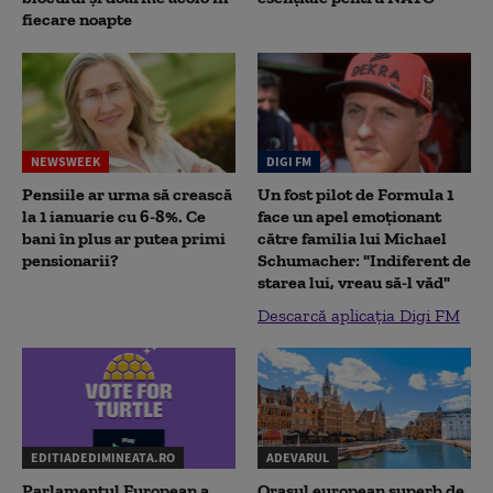
fiecare noapte
NEWSWEEK
DIGI FM
Pensiile ar urma să crească
Un fost pilot de Formula 1
la 1 ianuarie cu 6-8%. Ce
face un apel emoționant
bani în plus ar putea primi
către familia lui Michael
pensionarii?
Schumacher: "Indiferent de
starea lui, vreau să-l văd"
Descarcă aplicația Digi FM
EDITIADEDIMINEATA.RO
ADEVARUL
Parlamentul European a
Orașul european superb de