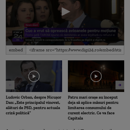
0
embed
seconds
of
3
minutes,
7
seconds
Ludovic Orban, despre Nicușor
Patru mari orașe au început
Dan: „Este principalul vinovat,
deja să aplice măsuri pentru
alături de PSD, pentru actuala
limitarea consumului de
criză politică”
curent electric. Ce va face
Capitala