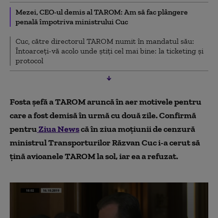
Mezei, CEO-ul demis al TAROM: Am să fac plângere
penală împotriva ministrului Cuc
Cuc, către directorul TAROM numit în mandatul său:
Întoarceți-vă acolo unde știți cel mai bine: la ticketing și
protocol
Fosta şefă a TAROM aruncă în aer motivele pentru
care a fost demisă în urmă cu două zile. Confirmă
pentru
Ziua News
că în ziua moţiunii de cenzură
ministrul Transporturilor Răzvan Cuc i-a cerut să
ţină avioanele TAROM la sol, iar ea a refuzat.