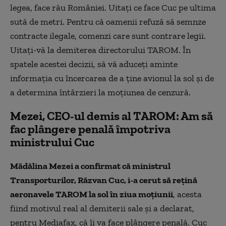
legea, face rău României. Uitați ce face Cuc pe ultima
sută de metri. Pentru că oamenii refuză să semnze
contracte ilegale, comenzi care sunt contrare legii.
Uitați-vă la demiterea directorului TAROM. În
spatele acestei decizii, să vă aduceți aminte
informația cu încercarea de a ține avionul la sol și de
a determina întârzieri la moțiunea de cenzură.
Mezei, CEO-ul demis al TAROM: Am să
fac plângere penală împotriva
ministrului Cuc
Mădălina Mezei a confirmat că ministrul
Transporturilor, Răzvan Cuc, i-a cerut să reţină
aeronavele TAROM la sol în ziua moţiunii
, acesta
fiind motivul real al demiterii sale şi a declarat,
pentru Mediafax, că îi va face plângere penală.
Cuc