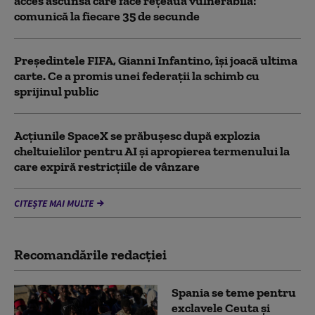
acces ascunsă care face rețeaua vulnerabilă:
comunică la fiecare 35 de secunde
Președintele FIFA, Gianni Infantino, îşi joacă ultima
carte. Ce a promis unei federații la schimb cu
sprijinul public
Acţiunile SpaceX se prăbuşesc după explozia
cheltuielilor pentru AI şi apropierea termenului la
care expiră restricţiile de vânzare
CITEȘTE MAI MULTE
Recomandările redacţiei
Spania se teme pentru
exclavele Ceuta și