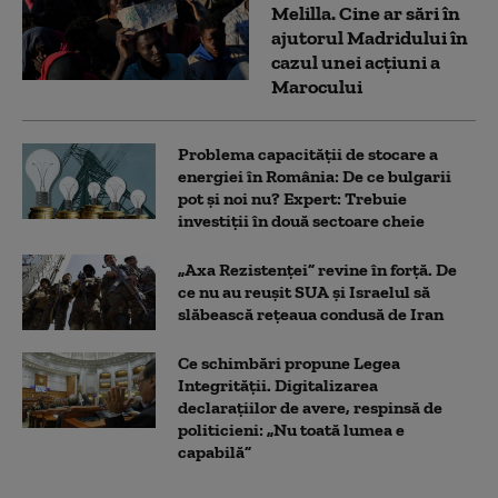
Melilla. Cine ar sări în
ajutorul Madridului în
cazul unei acțiuni a
Marocului
Problema capacității de stocare a
energiei în România: De ce bulgarii
pot și noi nu? Expert: Trebuie
investiții în două sectoare cheie
„Axa Rezistenței” revine în forță. De
ce nu au reușit SUA și Israelul să
slăbească rețeaua condusă de Iran
Ce schimbări propune Legea
Integrității. Digitalizarea
declarațiilor de avere, respinsă de
politicieni: „Nu toată lumea e
capabilă”