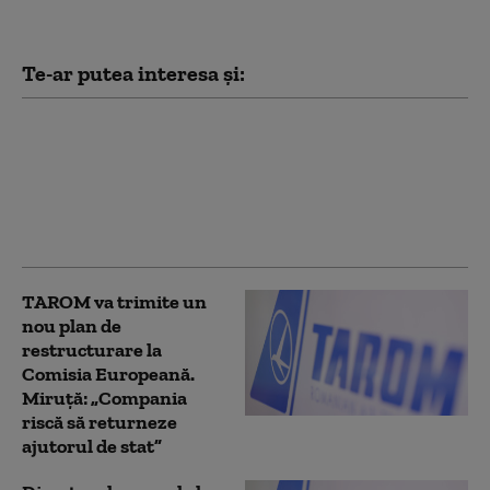
Te-ar putea interesa și:
Ludovic Orban, despre
Nicușor Dan: „Este
principalul vinovat,
alături de PSD, pentru
actuala criză politică”
TAROM va trimite un
nou plan de
restructurare la
Comisia Europeană.
Miruță: „Compania
riscă să returneze
ajutorul de stat”