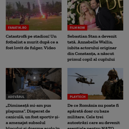
FANATIK.RO
FILM NOW
Catastrofă pe stadion! Un
Sebastian Stan a devenit
fotbalist a murit după ce a
tată. Annabelle Wallis,
fost lovit de fulger. Video
iubita actorului originar
din Constanța, a născut
primul copil al cuplului
ADEVĂRUL
PLAYTECH
„Dimineață mi-am pus
De ce România nu poate fi
plapuma”. Disperat de
apărată doar cu baze
caniculă, un fost sportiv și-
militare. Cele trei
a amenajat subsolul
autostrăzi care au devenit
blocului și doarme acolo în
esențiale pentru NATO