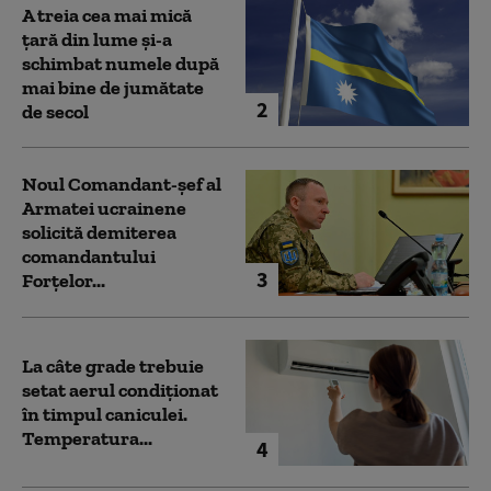
A treia cea mai mică
țară din lume și-a
schimbat numele după
mai bine de jumătate
2
de secol
Noul Comandant-șef al
Armatei ucrainene
solicită demiterea
comandantului
3
Forțelor...
La câte grade trebuie
setat aerul condiționat
în timpul caniculei.
Temperatura...
4