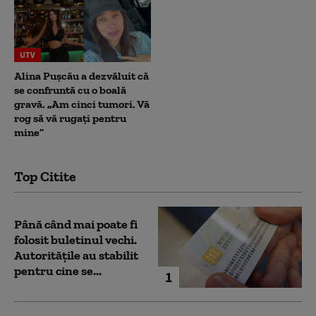
UTV
Alina Pușcău a dezvăluit că
se confruntă cu o boală
gravă. „Am cinci tumori. Vă
rog să vă rugați pentru
mine”
Top Citite
Până când mai poate fi
folosit buletinul vechi.
Autoritățile au stabilit
pentru cine se...
1