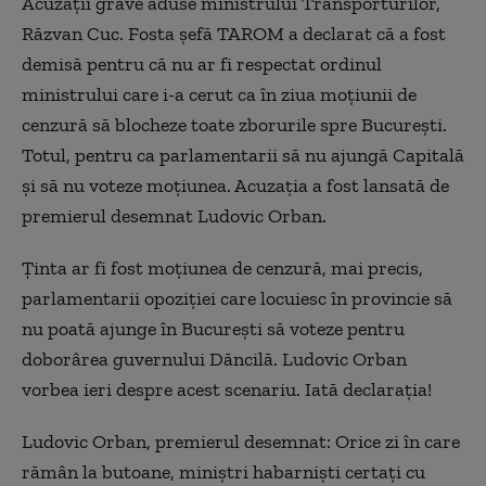
Acuzații grave aduse ministrului Transporturilor,
Răzvan Cuc. Fosta șefă TAROM a declarat că a fost
demisă pentru că nu ar fi respectat ordinul
ministrului care i-a cerut ca în ziua moțiunii de
cenzură să blocheze toate zborurile spre București.
Totul, pentru ca parlamentarii să nu ajungă Capitală
și să nu voteze moțiunea. Acuzația a fost lansată de
premierul desemnat Ludovic Orban.
Ţinta ar fi fost moţiunea de cenzură, mai precis,
parlamentarii opoziţiei care locuiesc în provincie să
nu poată ajunge în Bucureşti să voteze pentru
doborârea guvernului Dăncilă. Ludovic Orban
vorbea ieri despre acest scenariu. Iată declaraţia!
Ludovic Orban, premierul desemnat: Orice zi în care
rămân la butoane, miniștri habarniști certați cu