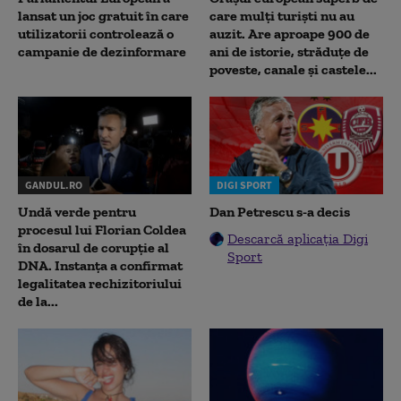
lansat un joc gratuit în care
care mulți turiști nu au
utilizatorii controlează o
auzit. Are aproape 900 de
campanie de dezinformare
ani de istorie, străduțe de
poveste, canale și castele...
GANDUL.RO
DIGI SPORT
Undă verde pentru
Dan Petrescu s-a decis
procesul lui Florian Coldea
Descarcă aplicația Digi
în dosarul de corupție al
Sport
DNA. Instanța a confirmat
legalitatea rechizitoriului
de la...