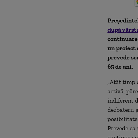
Președinte
după vârst
continuare 
un proiect 
prevede scu
65 de ani.
„Atât timp c
activă, păre
indiferent 
dezbaterii 
posibilitat
Prevede ca u
continue ac