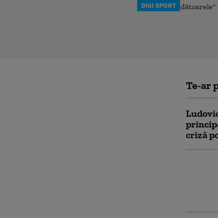
DIGI SPORT
Te-ar p
Ludovic
princip
criză po
Ludovic
UDMR l
Mureşan
Dan