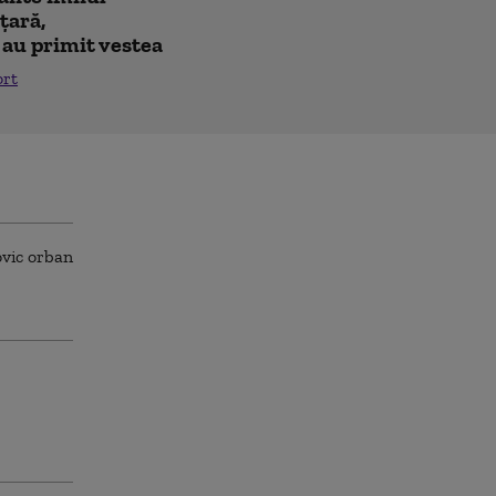
 ţară,
 au primit vestea
ort