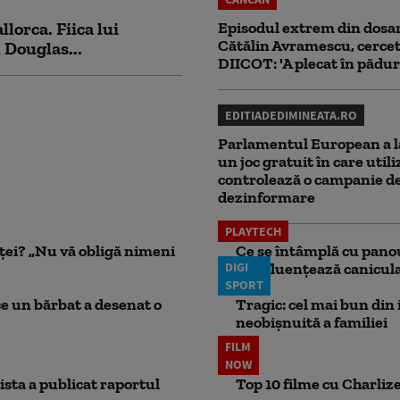
lorca. Fiica lui
Episodul extrem din dosar
Cătălin Avramescu, cercet
 Douglas...
DIICOT: 'A plecat în pădur
EDITIADEDIMINEATA.RO
Parlamentul European a l
un joc gratuit în care utili
controlează o campanie d
dezinformare
PLAYTECH
nței? „Nu vă obligă nimeni
Ce se întâmplă cu panou
DIGI
le influențează canicu
SPORT
ce un bărbat a desenat o
Tragic: cel mai bun din i
neobișnuită a familiei
FILM
NOW
ista a publicat raportul
Top 10 filme cu Charlize