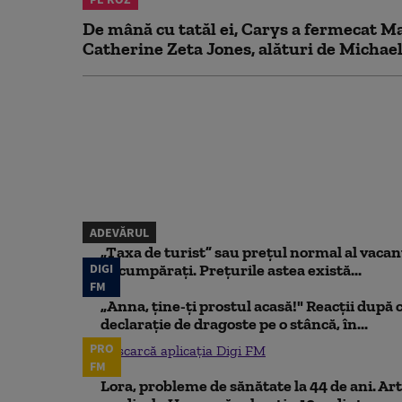
De mână cu tatăl ei, Carys a fermecat Mal
Catherine Zeta Jones, alături de Michael
ADEVĂRUL
„Taxa de turist” sau prețul normal al vaca
DIGI
să cumpărați. Prețurile astea există...
FM
„Anna, ţine-ţi prostul acasă!" Reacţii după 
declaraţie de dragoste pe o stâncă, în...
PRO
Descarcă aplicația Digi FM
FM
Lora, probleme de sănătate la 44 de ani. Art