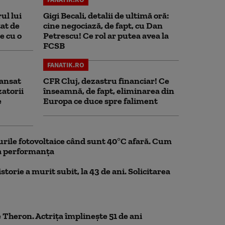
ul lui
Gigi Becali, detalii de ultimă oră:
at de
cine negociază, de fapt, cu Dan
e cu o
Petrescu! Ce rol ar putea avea la
FCSB
FANATIK.RO
ansat
CFR Cluj, dezastru financiar! Ce
zatorii
înseamnă, de fapt, eliminarea din
e
Europa ce duce spre faliment
rile fotovoltaice când sunt 40°C afară. Cum
la performanța
storie a murit subit, la 43 de ani. Solicitarea
 Theron. Actrița împlinește 51 de ani