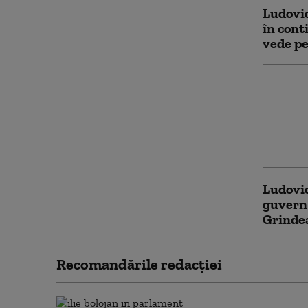
Ludovic
în cont
vede pe
Stagiul
crește 
august
sunt vi
pentru 
Ludovic
guvern 
Grindea
Recomandările redacţiei