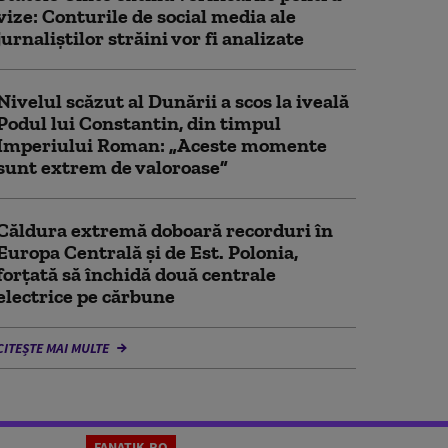
vize: Conturile de social media ale
jurnaliștilor străini vor fi analizate
Nivelul scăzut al Dunării a scos la iveală
Podul lui Constantin, din timpul
Imperiului Roman: „Aceste momente
sunt extrem de valoroase”
Căldura extremă doboară recorduri în
Europa Centrală și de Est. Polonia,
forțată să închidă două centrale
electrice pe cărbune
CITEȘTE MAI MULTE
FANATIK.RO