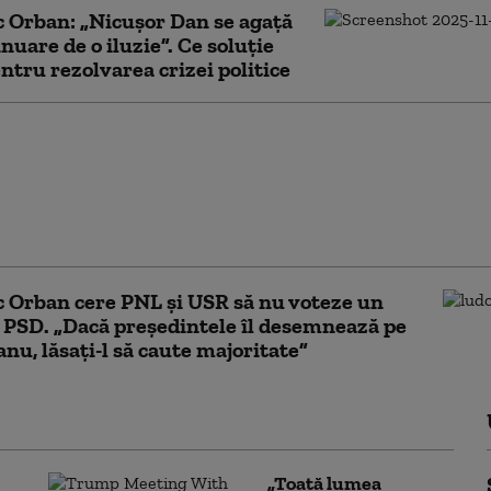
 Orban: „Nicușor Dan se agață
inuare de o iluzie”. Ce soluție
ntru rezolvarea crizei politice
 complet de cotizare
pentru femei din
 2026: Ce persoane
zate. Anexa completă
anii de pensionare
 Orban cere PNL și USR să nu voteze un
PSD. „Dacă președintele îl desemnează pe
nu, lăsați-l să caute majoritate”
„Toată lumea