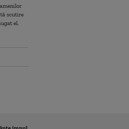
 oamenilor
tă scutire
ăugat el.
cânte imnul