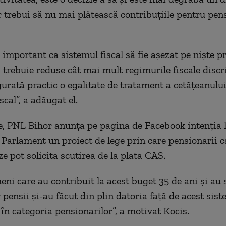
r trebui să nu mai plătească contribuțiile pentru pens
 important ca sistemul fiscal să fie așezat pe niște pr
, trebuie reduse cât mai mult regimurile fiscale discr
gurată practic o egalitate de tratament a cetățeanulu
scal”, a adăugat el.
e, PNL Bihor anunța pe pagina de Facebook intenția l
 Parlament un proiect de lege prin care pensionarii c
e pot solicita scutirea de la plata CAS.
eni care au contribuit la acest buget 35 de ani şi au 
 pensii şi-au făcut din plin datoria faţă de acest siste
 ȋn categoria pensionarilor”, a motivat Kocis.