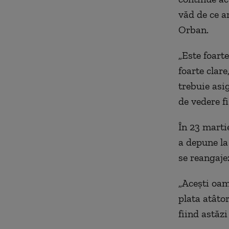
văd de ce a
Orban.
„Este foarte
foarte clare
trebuie asi
de vedere fi
În 23 marti
a depune la
se reangajez
„Aceşti oam
plata atâtor
fiind astăzi