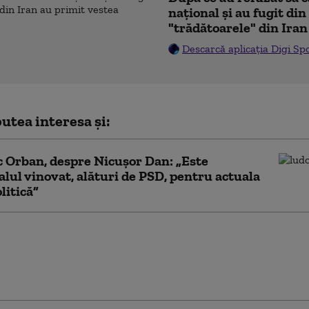
naţional şi au fugit din
"trădătoarele" din Iran
Descarcă aplicația Digi Sp
utea interesa și:
 Orban, despre Nicușor Dan: „Este
alul vinovat, alături de PSD, pentru actuala
litică”
 Orban: Când PNL, USR şi
-au desemnat pe Siegfried
, l-au pus la zid pe Nicuşor