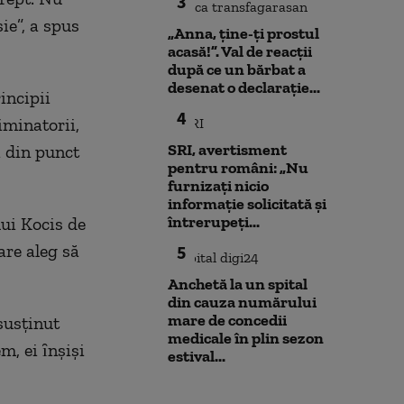
3
ie”, a spus
„Anna, ţine-ţi prostul
acasă!”. Val de reacții
după ce un bărbat a
desenat o declarație...
incipii
4
iminatorii,
SRI, avertisment
i din punct
pentru români: „Nu
furnizați nicio
informație solicitată și
întrerupeți...
ui Kocis de
are aleg să
5
Anchetă la un spital
din cauza numărului
mare de concedii
susţinut
medicale în plin sezon
m, ei ȋnşişi
estival...