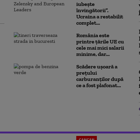
iubește
învingătorii”.
Ucraina a restabilit
complet...
România este
printre țările UE cu
cele mai mici salarii
minime, dar...
Scădere ușoară a
prețului
carburanților după
ce a fost plafonat...
CANCAN