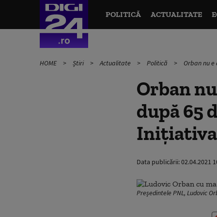
POLITICĂ
ACTUALITATE
E
HOME
Știri
Actualitate
Politică
Orban nu e d
Orban nu 
după 65 de
Inițiativ
Data publicării:
02.04.2021 1
Președintele PNL, Ludovic O