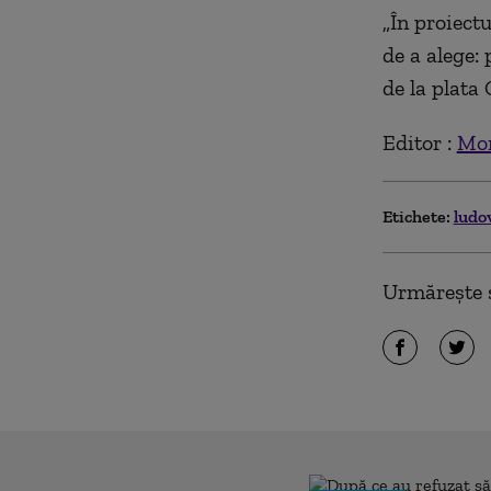
„În proiectu
de a alege: 
de la plata 
Editor :
Mon
Etichete:
ludo
Urmărește ș