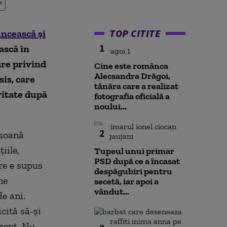
e
TOP CITITE
ncească și
1
ească în
are privind
Cine este românca
Alecsandra Drăgoi,
is, care
tânăra care a realizat
vitate după
fotografia oficială a
noului...
2
rsoană
iile,
Tupeul unui primar
PSD după ce a încasat
are e supus
despăgubiri pentru
ne
secetă, iar apoi a
vândut...
e ani.
cită să-și
drept. Nu