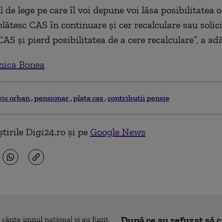
l de lege pe care ȋl voi depune voi lăsa posibilitatea
plătesc CAS ȋn continuare şi cer recalculare sau solici
CAS şi pierd posibilitatea de a cere recalculare”, a ad
ica Bonea
vic orban
pensionar
plata cas
contributii pensie
tirile Digi24.ro și pe
Google News
După ce au refuzat să 