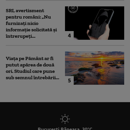
SRI, avertisment
pentru români: „Nu
furnizați nicio
informație solicitată și
4
întrerupeți...
Viața pe Pământ ar fi
putut apărea de două
ori. Studiul care pune
sub semnul întrebării...
5
București Băneasa, 30°C