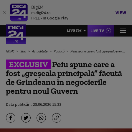
Digi24
VIEW
m.digi24.ro
FREE - In Google Play
LIVE TV
LIVE FM
HOME
Știri
Actualitate
Politică
Peiu spune care a fost „greșeala principală” făcută de Grindeanu în negocierile pentru noul Guvern
EXCLUSIV
Peiu spune care a
fost „greșeala principală” făcută
de Grindeanu în negocierile
pentru noul Guvern
Data publicării:
28.06.2026 15:33