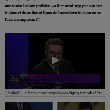
contextul crizei politice, „a fost credința prea mare
în jocuri de culise și lipsa de încredere în ceea ce se
face transparent”.
0
embed
seconds
of
54
seconds