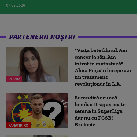
07.08.2026
PARTENERII NOȘTRI
"Viața bate filmul. Am
cancer la sân. Am
intrat în metastază".
Alina Pușcău începe azi
un tratament
PE ROZ
revoluționar în L.A.
Șumudică aruncă
bomba: Drăguș poate
semna în SuperLiga,
dar nu cu FCSB!
Exclusiv
FANATIK.RO