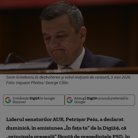
Sorin Grindeanu la dezbaterea și votul moțiunii de cenzură, 5 mai 2026.
Foto: Inquam Photos/ George Călin
Urmărește
Digi24
în Google
Adaugă
Digi24
ca sursă preferată în
Discover
Google
Liderul senatorilor AUR, Petrișor Peiu, a declarat
duminică, în emisiunea „În fața ta” de la Digi24, că
„principala greșeală” făcută de președintele PSD, în