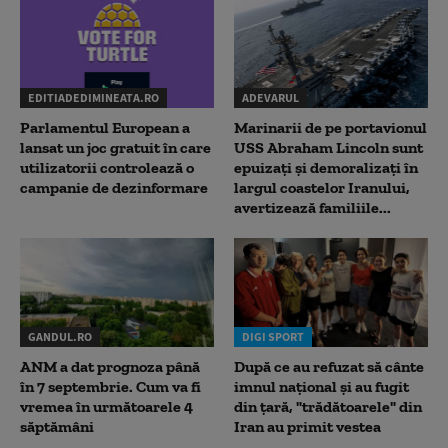
EDITIADEDIMINEATA.RO
ADEVARUL
Parlamentul European a
Marinarii de pe portavionul
lansat un joc gratuit în care
USS Abraham Lincoln sunt
utilizatorii controlează o
epuizați și demoralizați în
campanie de dezinformare
largul coastelor Iranului,
avertizează familiile...
GANDUL.RO
DIGI SPORT
ANM a dat prognoza până
După ce au refuzat să cânte
în 7 septembrie. Cum va fi
imnul naţional şi au fugit
vremea în următoarele 4
din ţară, "trădătoarele" din
săptămâni
Iran au primit vestea