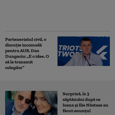
milioane euro pentru
a-l proteja pe Dominic
Fritz, după contestarea
Legii Integrității la
CCR
Parteneriatul civil, o
discuție incomodă
pentru AUR. Dan
Dungaciu: „E o idee. O
să le transmit
colegilor”
Surpriză, la 3
săptămâni după ce
Ioana și Ilie Năstase au
făcut anunțul