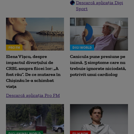
Descarcă aplicația Digi
Sport
PRO FM
DIGI WORLD
Elena Vîșcu, despre
Canicula pune presiune pe
impactul divorțului de
inimă. 5 simptome care nu
CRBL asupra fiicei lor: „A
trebuie ignorate niciodată,
fost rău”. De ce mutarea în
potrivit unui cardiolog
Chișinău le-a schimbat
viața
Descarcă aplicația Pro FM
DIGI ANIMAL WORLD
FILM NOW