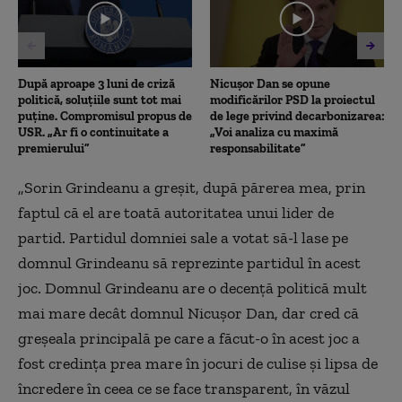
După aproape 3 luni de criză
Nicușor Dan se opune
politică, soluțiile sunt tot mai
modificărilor PSD la proiectul
puține. Compromisul propus de
de lege privind decarbonizarea:
USR. „Ar fi o continuitate a
„Voi analiza cu maximă
premierului”
responsabilitate”
„Sorin Grindeanu a greșit, după părerea mea, prin
faptul că el are toată autoritatea unui lider de
partid. Partidul domniei sale a votat să-l lase pe
domnul Grindeanu să reprezinte partidul în acest
joc. Domnul Grindeanu are o decență politică mult
mai mare decât domnul Nicușor Dan, dar cred că
greșeala principală pe care a făcut-o în acest joc a
fost credința prea mare în jocuri de culise și lipsa de
încredere în ceea ce se face transparent, în văzul