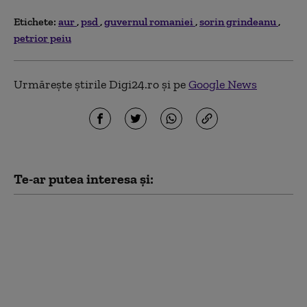
Etichete:
aur
psd
guvernul romaniei
sorin grindeanu
petrior peiu
Urmărește știrile Digi24.ro și pe
Google News
Te-ar putea interesa și:
Bolojan, mesaj înainte
de evaluarea Moody's:
„Alegerile din 2028 se
apropie. Crește riscul
recăderii în populism și
risipă”