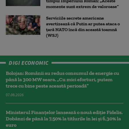
timpul Imperiului Roman: „Aceste
momente sunt extrem de valoroase”
Serviciile secrete americane
avertizează că Putin ar putea ataca o
țară NATO încă din această toamnă
(WSJ)
DIGI ECONOMIC
Bolojan: Românii au redus consumul de energie cu
până la 300 MW seara. „Cu mici eforturi, putem
trece cu bine peste această perioadă”
07.08.2026
Ministerul Finanțelor lansează o nouă ediție Fidelis.
Dobânzi de până la 7,50% la titlurile în lei și 6,30% la
euro