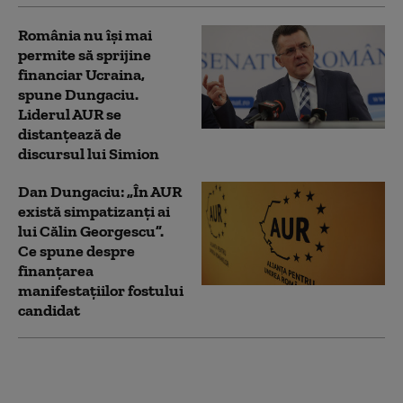
România nu își mai
permite să sprijine
financiar Ucraina,
spune Dungaciu.
Liderul AUR se
distanțează de
discursul lui Simion
Dan Dungaciu: „În AUR
există simpatizanți ai
lui Călin Georgescu”.
Ce spune despre
finanțarea
manifestațiilor fostului
candidat
PSD acuză PNL şi USR
că au blocat 771