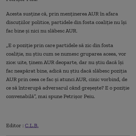
Acesta susţine că, prin menţinerea AUR în afara
discuţiilor politice, partidele din fosta coaliţie nu îşi
fac bine şi nici nu slăbesc AUR.
„E o poziţie prin care partidele să zic din fosta
coaliţie, nu ştiu cum se numesc gruparea aceea, vor
zice: uite, ţinem AUR deoparte, dar nu ştiu dacă îşi
fac neapărat bine, adică nu ştiu dacă slăbesc poziţia
AUR prin ceea ce fac şi atunci AUR, cinic vorbind, de
ce să întrerupă adversarul când greşeşte? E o poziţie
convenabilă”, mai spune Petrişor Peiu.
Editor :
C.L.B.