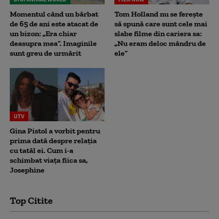
Momentul când un bărbat
Tom Holland nu se ferește
de 65 de ani este atacat de
să spună care sunt cele mai
un bizon: „Era chiar
slabe filme din cariera sa:
deasupra mea”. Imaginile
„Nu eram deloc mândru de
sunt greu de urmărit
ele”
UTV
Gina Pistol a vorbit pentru
prima dată despre relația
cu tatăl ei. Cum i-a
schimbat viața fiica sa,
Josephine
Top Citite