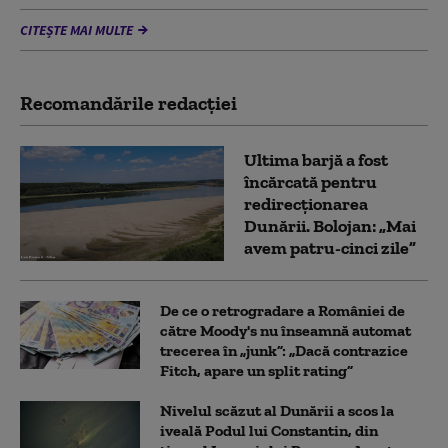
CITEȘTE MAI MULTE
Recomandările redacţiei
Ultima barjă a fost
încărcată pentru
redirecționarea
Dunării. Bolojan: „Mai
avem patru-cinci zile”
De ce o retrogradare a României de
către Moody's nu înseamnă automat
trecerea în „junk”: „Dacă contrazice
Fitch, apare un split rating”
Nivelul scăzut al Dunării a scos la
iveală Podul lui Constantin, din