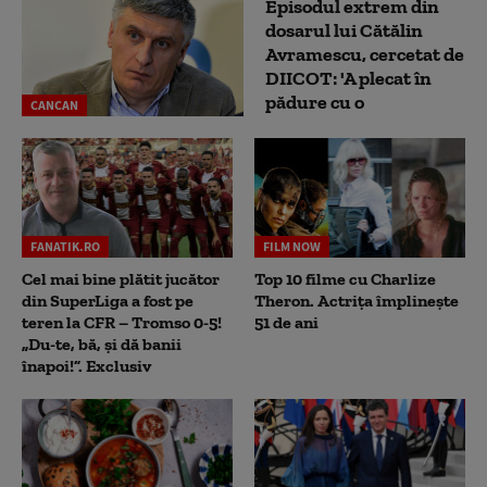
Episodul extrem din
dosarul lui Cătălin
Avramescu, cercetat de
DIICOT: 'A plecat în
pădure cu o
CANCAN
FANATIK.RO
FILM NOW
Cel mai bine plătit jucător
Top 10 filme cu Charlize
din SuperLiga a fost pe
Theron. Actrița împlinește
teren la CFR – Tromso 0-5!
51 de ani
„Du-te, bă, și dă banii
înapoi!”. Exclusiv