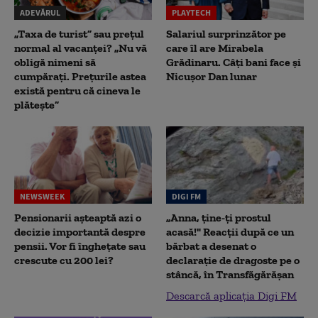
ADEVĂRUL
PLAYTECH
„Taxa de turist” sau prețul
Salariul surprinzător pe
normal al vacanței? „Nu vă
care îl are Mirabela
obligă nimeni să
Grădinaru. Câţi bani face şi
cumpărați. Prețurile astea
Nicuşor Dan lunar
există pentru că cineva le
plătește”
NEWSWEEK
DIGI FM
Pensionarii așteaptă azi o
„Anna, ţine-ţi prostul
decizie importantă despre
acasă!" Reacţii după ce un
pensii. Vor fi înghețate sau
bărbat a desenat o
crescute cu 200 lei?
declaraţie de dragoste pe o
stâncă, în Transfăgărăşan
Descarcă aplicația Digi FM