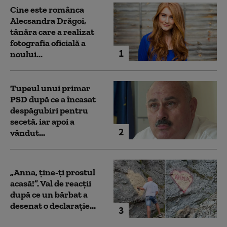
Cine este românca
Alecsandra Drăgoi,
tânăra care a realizat
fotografia oficială a
1
noului...
Tupeul unui primar
PSD după ce a încasat
despăgubiri pentru
secetă, iar apoi a
2
vândut...
„Anna, ţine-ţi prostul
acasă!”. Val de reacții
după ce un bărbat a
desenat o declarație...
3