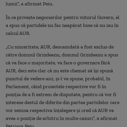
lumii”, a afirmat Peiu.
În ce privește negocierilor pentru viitorul Guvern, el
a spus că partidele nu fac neapărat bine că nu iau în
calcul AUR.
„Cu sinceritate, AUR, deocamdată a fost exclus de
către domnul Grindeanu, domnul Grindeanu a spus
că va face o majoritate, va face o guvernare fără
AUR, deci este clar că nu este chemat să îşi spună
punctul de vedere aici, şi-l va spune, probabil, în
Parlament, când proiectele respective vor fi în
poziţia de a fi extrem de disputate, pentru că vor fi
interese destul de diferite din partea partidelor care
vor semna respectiva înţelegere şi cred că AUR va
avea o poziţie de arbitru în multe cazuri”, a afirmat
Petrişor Peiu.