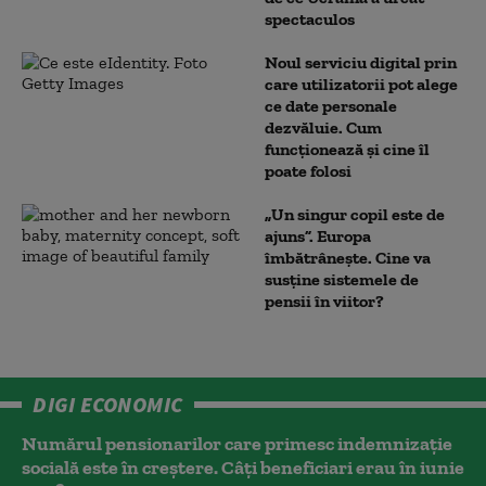
spectaculos
Noul serviciu digital prin
care utilizatorii pot alege
ce date personale
dezvăluie. Cum
funcționează și cine îl
poate folosi
„Un singur copil este de
ajuns”. Europa
îmbătrânește. Cine va
susține sistemele de
pensii în viitor?
DIGI ECONOMIC
Numărul pensionarilor care primesc indemnizaţie
socială este în creștere. Câți beneficiari erau în iunie