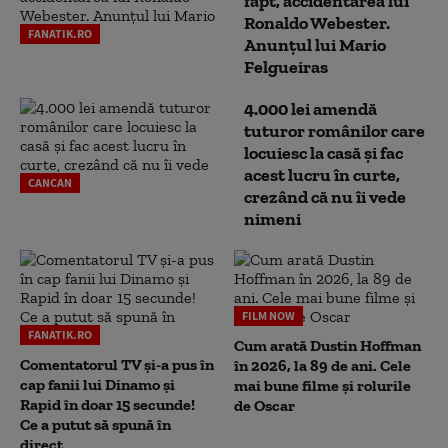
fapt, accidentarea lui
Ronaldo Webester.
FANATIK.RO
Anunțul lui Mario
Felgueiras
4.000 lei amendă
tuturor românilor care
locuiesc la casă și fac
acest lucru în curte,
CANCAN
crezând că nu îi vede
nimeni
FILM NOW
FANATIK.RO
Cum arată Dustin Hoffman
Comentatorul TV și-a pus în
în 2026, la 89 de ani. Cele
cap fanii lui Dinamo și
mai bune filme și rolurile
Rapid în doar 15 secunde!
de Oscar
Ce a putut să spună în
direct