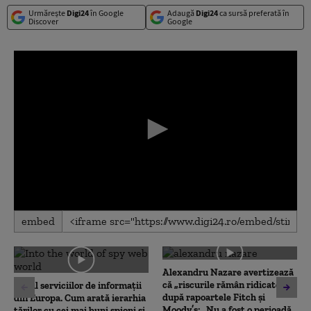
Urmărește
Digi24
în Google
Adaugă
Digi24
ca sursă preferată în
Discover
Google
0
embed
seconds
of
0
seconds
Alexandru Nazare avertizează
că „riscurile rămân ridicate”
Topul serviciilor de informații
după rapoartele Fitch și
din Europa. Cum arată ierarhia
Moody’s: „Nu a fost o perioadă
țărilor cu cei mai buni spioni și