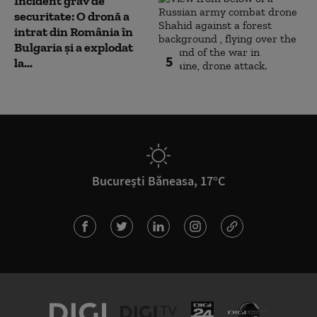
Incident grav de
securitate: O dronă a
intrat din România în
Bulgaria şi a explodat
5
la...
București Băneasa, 17°C