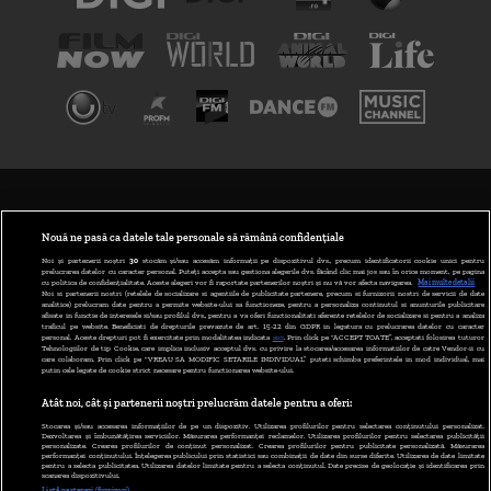
TERMENI ȘI CONDIȚII
POLITICA DE CONFIDENȚIALITATE
Nouă ne pasă ca datele tale personale să rămână confidențiale
Noi și partenerii noștri
30
stocăm și/sau accesăm informații pe dispozitivul dvs., precum identificatorii cookie unici pentru
prelucrarea datelor cu caracter personal. Puteți accepta sau gestiona alegerile dvs. făcând clic mai jos sau în orice moment, pe pagina
ABONARE DIGI TV
cu politica de confidențialitate. Aceste alegeri vor fi raportate partenerilor noștri și nu vă vor afecta navigarea.
Mai multe detalii
Noi si partenerii nostri (retelele de socializare si agentiile de publicitate partenere, precum si furnizorii nostri de servicii de date
analitice) prelucram date pentru a permite website-ului sa functioneze, pentru a personaliza continutul si anunturile publicitare
GESTIONAȚI PREFERINȚELE
afisate in functie de interesele si/sau profilul dvs., pentru a va oferi functionalitati aferente retelelor de socializare si pentru a analiza
traficul pe website. Beneficiati de drepturile prevazute de art. 15-22 din GDPR in legatura cu prelucrarea datelor cu caracter
personal. Aceste drepturi pot fi exercitate prin modalitatea indicata
aici
. Prin click pe “ACCEPT TOATE”, acceptati folosirea tuturor
CODUL DIGI24
Tehnologiilor de tip Cookie, care implica inclusiv acceptul dvs. cu privire la stocarea/accesarea informatiilor de catre Vendor-ii cu
care colaboram. Prin click pe “VREAU SA MODIFIC SETARILE INDIVIDUAL” puteti schimba preferintele in mod individual, mai
putin cele legate de cookie strict necesare pentru functionarea website-ului.
CAMERE WEB
Atât noi, cât și partenerii noștri prelucrăm datele pentru a oferi:
CONTACT/INFO
Stocarea și/sau accesarea informațiilor de pe un dispozitiv. Utilizarea profilurilor pentru selectarea conținutului personalizat.
Dezvoltarea și îmbunătățirea serviciilor. Măsurarea performanței reclamelor. Utilizarea profilurilor pentru selectarea publicității
personalizate. Crearea profilurilor de conținut personalizat. Crearea profilurilor pentru publicitate personalizată. Măsurarea
performanței conținutului. Înțelegerea publicului prin statistici sau combinații de date din surse diferite. Utilizarea de date limitate
pentru a selecta publicitatea. Utilizarea datelor limitate pentru a selecta conținutul. Date precise de geolocație și identificarea prin
VERSIUNE DESKTOP
scanarea dispozitivului.
Listă parteneri (furnizori)