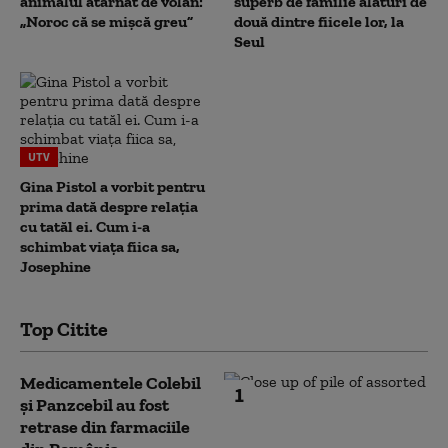
animalul atârnat de volan:
superb de familie alături de
„Noroc că se mișcă greu”
două dintre fiicele lor, la
Seul
UTV
Gina Pistol a vorbit pentru
prima dată despre relația
cu tatăl ei. Cum i-a
schimbat viața fiica sa,
Josephine
Top Citite
Medicamentele Colebil
1
și Panzcebil au fost
retrase din farmaciile