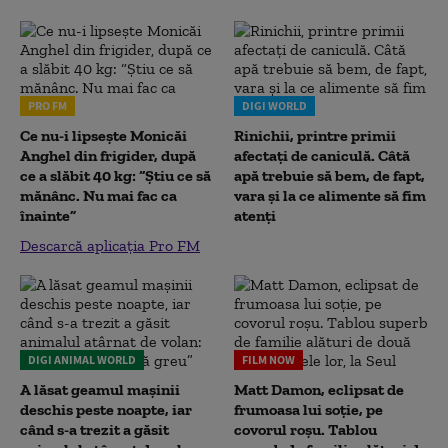
PRO FM
DIGI WORLD
Ce nu-i lipsește Monicăi
Rinichii, printre primii
Anghel din frigider, după
afectați de caniculă. Câtă
ce a slăbit 40 kg: “Știu ce să
apă trebuie să bem, de fapt,
mănânc. Nu mai fac ca
vara și la ce alimente să fim
înainte”
atenți
Descarcă aplicația Pro FM
DIGI ANIMAL WORLD
FILM NOW
A lăsat geamul mașinii
Matt Damon, eclipsat de
deschis peste noapte, iar
frumoasa lui soție, pe
când s-a trezit a găsit
covorul roșu. Tablou