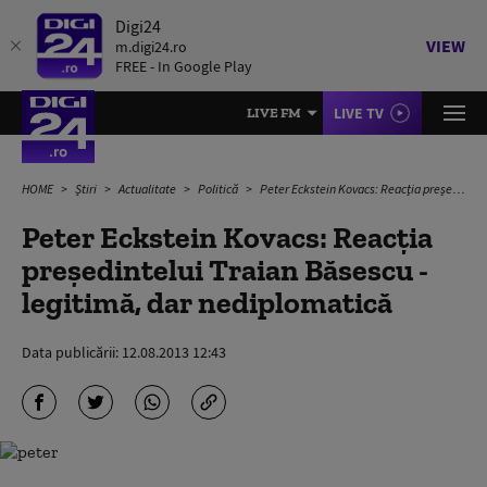
Digi24
VIEW
m.digi24.ro
FREE - In Google Play
LIVE TV
LIVE FM
HOME
Știri
Actualitate
Politică
Peter Eckstein Kovacs: Reacția președintelui Traian Băsescu - legitimă, dar nediplomatică
Peter Eckstein Kovacs: Reacția
președintelui Traian Băsescu -
legitimă, dar nediplomatică
Data publicării:
12.08.2013 12:43