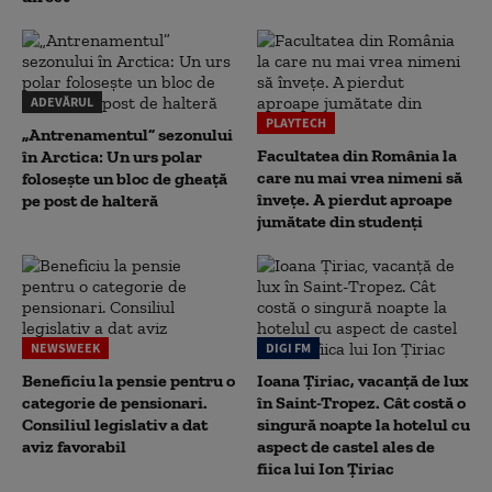
ADEVĂRUL
PLAYTECH
„Antrenamentul” sezonului
Facultatea din România la
în Arctica: Un urs polar
care nu mai vrea nimeni să
folosește un bloc de gheață
înveţe. A pierdut aproape
pe post de halteră
jumătate din studenţi
NEWSWEEK
DIGI FM
Beneficiu la pensie pentru o
Ioana Țiriac, vacanță de lux
categorie de pensionari.
în Saint-Tropez. Cât costă o
Consiliul legislativ a dat
singură noapte la hotelul cu
aviz favorabil
aspect de castel ales de
fiica lui Ion Țiriac