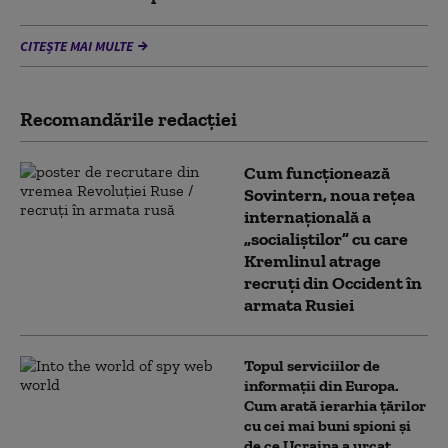
CITEȘTE MAI MULTE
Recomandările redacţiei
Cum funcționează
Sovintern, noua rețea
internațională a
„socialiștilor” cu care
Kremlinul atrage
recruți din Occident în
armata Rusiei
Topul serviciilor de
informații din Europa.
Cum arată ierarhia țărilor
cu cei mai buni spioni și
de ce Ucraina a urcat