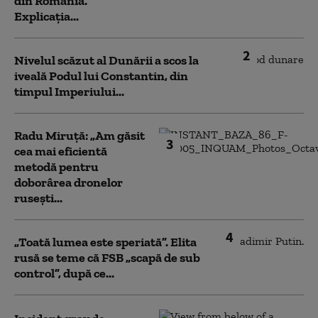
din România.
Explicația...
2
Nivelul scăzut al Dunării a scos la
iveală Podul lui Constantin, din
timpul Imperiului...
Radu Miruță: „Am găsit
3
cea mai eficientă
metodă pentru
doborârea dronelor
rusești...
4
„Toată lumea este speriată”. Elita
rusă se teme că FSB „scapă de sub
control”, după ce...