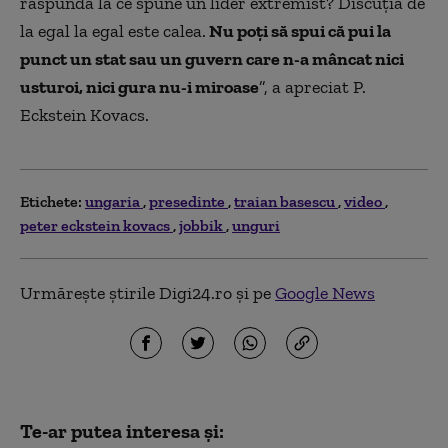
raspundă la ce spune un lider extremist? Discuția de
la egal la egal este calea.
Nu poți să spui că pui la
punct un stat sau un guvern care n-a mâncat nici
usturoi, nici gura nu-i miroase
”, a apreciat P.
Eckstein Kovacs.
Etichete:
ungaria
presedinte
traian basescu
video
peter eckstein kovacs
jobbik
unguri
Urmărește știrile Digi24.ro și pe
Google News
Te-ar putea interesa și: