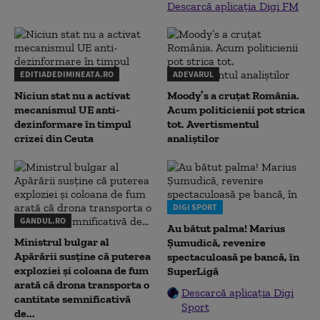
Descarcă aplicația Digi FM
EDITIADEDIMINEATA.RO
ADEVARUL
Niciun stat nu a activat
Moody’s a cruțat România.
mecanismul UE anti-
Acum politicienii pot strica
dezinformare în timpul
tot. Avertismentul
crizei din Ceuta
analiștilor
DIGI SPORT
GANDUL.RO
Au bătut palma! Marius
Ministrul bulgar al
Șumudică, revenire
Apărării susține că puterea
spectaculoasă pe bancă, în
exploziei și coloana de fum
SuperLigă
arată că drona transporta o
Descarcă aplicația Digi
cantitate semnificativă
Sport
de...