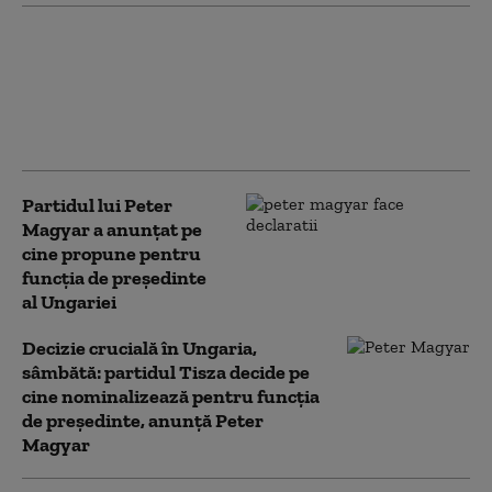
SUA oferă Columbiei un
miliard de dolari chiar în
prima zi de mandat a noului
președinte. Ce promite
„Tigrul”, aliatul lui Trump
Partidul lui Peter
Magyar a anunțat pe
cine propune pentru
funcția de președinte
al Ungariei
Decizie crucială în Ungaria,
sâmbătă: partidul Tisza decide pe
cine nominalizează pentru funcția
de președinte, anunță Peter
Magyar