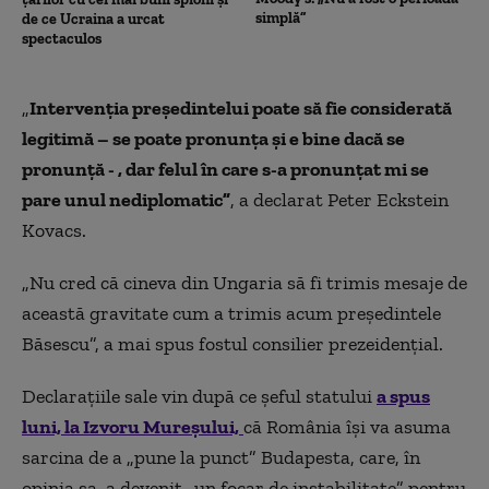
simplă”
de ce Ucraina a urcat
spectaculos
„
Intervenția președintelui poate să fie considerată
legitimă – se poate pronunța și e bine dacă se
pronunță - , dar felul în care s-a pronunțat mi se
pare unul nediplomatic”
, a declarat Peter Eckstein
Kovacs.
„
Nu cred că cineva din Ungaria să fi trimis mesaje de
această gravitate cum a trimis acum președintele
Băsescu”, a mai spus fostul consilier prezeidențial.
Declarațiile sale vin după ce șeful statului
a spus
luni, la Izvoru Mureșului,
că România îşi va asuma
sarcina de a „pune la punct” Budapesta, care, în
opinia sa, a devenit „un focar de instabilitate” pentru