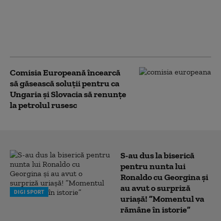
Record istoric de căldură la
Budapesta, în timp ce Ungaria
se apropie de 42 °C. Restricții
privind consumul de apă
Comisia Europeană încearcă
să găsească soluții pentru ca
Ungaria și Slovacia să renunțe
la petrolul rusesc
S-au dus la biserică
pentru nunta lui
Ronaldo cu Georgina și
au avut o surpriză
DIGI SPORT
uriașă! ”Momentul va
rămâne în istorie”