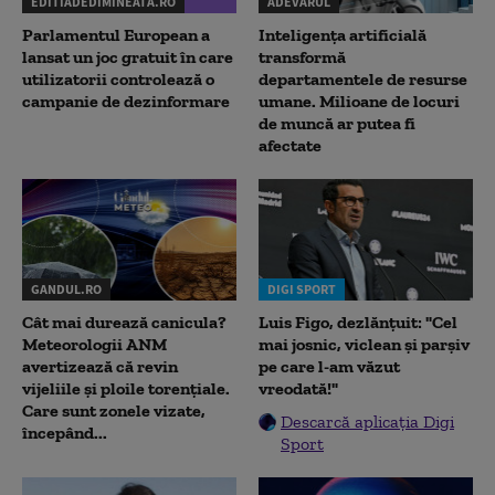
EDITIADEDIMINEATA.RO
ADEVARUL
Parlamentul European a
Inteligența artificială
lansat un joc gratuit în care
transformă
utilizatorii controlează o
departamentele de resurse
campanie de dezinformare
umane. Milioane de locuri
de muncă ar putea fi
afectate
GANDUL.RO
DIGI SPORT
Cât mai durează canicula?
Luis Figo, dezlănțuit: "Cel
Meteorologii ANM
mai josnic, viclean și parșiv
avertizează că revin
pe care l-am văzut
vijeliile și ploile torențiale.
vreodată!"
Care sunt zonele vizate,
Descarcă aplicația Digi
începând...
Sport