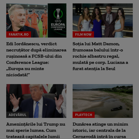
FANATIK.RO
FILM NOW
Edi Iordănescu, verdict
Soția lui Matt Damon,
necruțător după eliminarea
frumoasa balului într-o
rușinoasă a FCSB-ului din
rochie albastru regal,
Conference League:
mulată pe corp. Luciana a
„Europa nu minte
furat atenția la Seul
niciodată!”
ADEVĂRUL
PLAYTECH
Amenințările lui Trump nu
Dunărea atinge un minim
mai sperie lumea. Cum
istoric, iar centrala de la
tratează capitalele lumii
Cernavodă intră în cursa