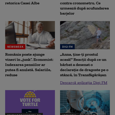
retorica Casei Albe
contra cronometru. Ce
urmează după scufundarea
barjelor
NEWSWEEK
DIGI FM
România poate ajunge
„Anna, ţine-ţi prostul
vineri în „junk”. Economist:
acasă!" Reacţii după ce un
Indexarea pensiilor ar
bărbat a desenat o
putea fi anulată. Salariile,
declaraţie de dragoste pe o
reduse
stâncă, în Transfăgărăşan
Descarcă aplicația Digi FM