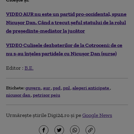
VIDEO AUR nu este un partid pro-occidental, spune
Nicușor Dan. Când a trecut șeful statului de la rolul
de președinte-mediator la jucător
VIDEO Culisele dezbaterilor de la Cotroceni: de ce
nu s-au înțeles partidele cu Nicușor Dan (surse)
Editor :
B.E.
Etichete:
guvern
aur
psd
pnl
alegeri anticipate
nicusor dan
petrisor peiu
Urmărește știrile Digi24.ro și pe
Google News