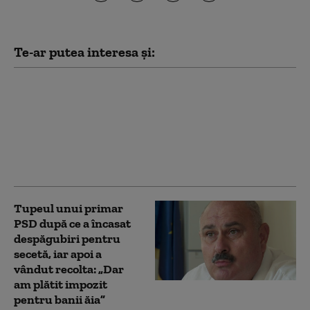
Te-ar putea interesa și:
Strategia pentru
conservarea
biodiversității a fost
adoptată de Senat.
USR: „PSD și-a propus
să betoneze România”
Tupeul unui primar
PSD după ce a încasat
despăgubiri pentru
secetă, iar apoi a
vândut recolta: „Dar
am plătit impozit
pentru banii ăia”