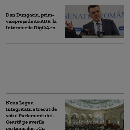
Dan Dungaciu, prim-
vicepreședinte AUR, la
Interviurile Digi24.ro
Aplicaţia de cadastru şi
carte funciară e-Terra
este mai aproape de
remediere. Care este
stadiul testelor făcute
de autorități
Noua Lege a
Integrității a trecut de
votul Parlamentului.
Ceartă pe averile
partenerilor: „Cu