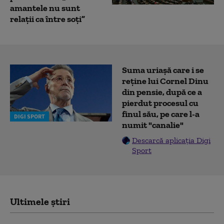
amantele nu sunt
relații ca între soți”
Suma uriașă care i se
reține lui Cornel Dinu
din pensie, după ce a
pierdut procesul cu
finul său, pe care l-a
DIGI SPORT
numit "canalie"
Descarcă aplicația Digi
Sport
Ultimele știri