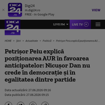
Digi24
VIEW
m.digi24.ro
FREE - In Google Play
LIVE TV
LIVE FM
HOME
Știri
Actualitate
Politică
Petrișor Peiu explică poziționarea AUR în favoarea anticipatelor: Nicușor Dan nu crede în democrație și în egalitatea dintre partide
Petrișor Peiu explică
poziționarea AUR în favoarea
anticipatelor: Nicușor Dan nu
crede în democrație și în
egalitatea dintre partide
Data actualizării:
27.06.2026 09:16
Data publicării:
27.06.2026 09:15