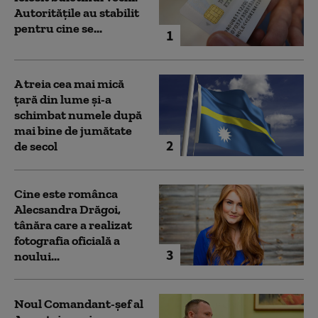
Autoritățile au stabilit
pentru cine se...
1
A treia cea mai mică
țară din lume și-a
schimbat numele după
mai bine de jumătate
2
de secol
Cine este românca
Alecsandra Drăgoi,
tânăra care a realizat
fotografia oficială a
3
noului...
Noul Comandant-șef al