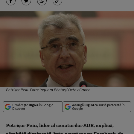
Petrișor Peiu. Foto: Inquam Photos/ Octav Ganea
Urmărește
Digi24
în Google
Adaugă
Digi24
ca sursă preferată în
Discover
Google
Petrișor Peiu, lider al senatorilor AUR, explică,
sâmbătă dimineață, într-o postare pe Facebook, de