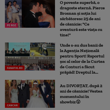
O poveste superbă, o
dragoste eternă. Pierce
Brosnan și soția lui
sărbătoresc 25 de ani
de căsnicie: "Ce
PE ROZ
aventură este viața cu
tine!"
Unde s-au dus banii de
la Agenția Națională
pentru Sport! Raportul
șoc al celor de la Curtea
de Conturi a făcut
FANATIK.RO
prăpăd! Dreptul la...
Au DIVORȚAT, după 2
ani de căsnicie! Vestea
momentului în
showbiz😮
CANCAN