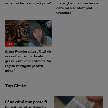
reușit să fac o singură poză”
viața: „Cel mai bun lucru
care mi s-a întâmplat
vreodată”
UTV
Alina Pușcău a dezvăluit că
se confruntă cu o boală
gravă. „Am cinci tumori. Vă
rog să vă rugați pentru
mine”
Top Citite
Până când mai poate fi
folosit buletinul vechi.