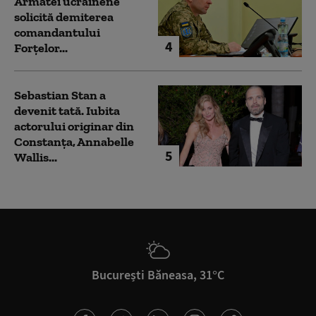
Armatei ucrainene
solicită demiterea
comandantului
4
Forțelor...
Sebastian Stan a
devenit tată. Iubita
actorului originar din
Constanța, Annabelle
5
Wallis...
București Băneasa, 31°C