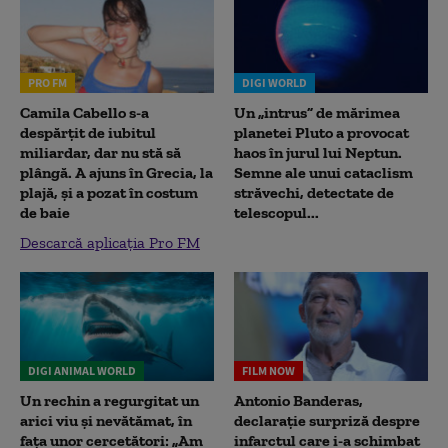
PRO FM
DIGI WORLD
Camila Cabello s-a
Un „intrus” de mărimea
despărțit de iubitul
planetei Pluto a provocat
miliardar, dar nu stă să
haos în jurul lui Neptun.
plângă. A ajuns în Grecia, la
Semne ale unui cataclism
plajă, și a pozat în costum
străvechi, detectate de
de baie
telescopul...
Descarcă aplicația Pro FM
DIGI ANIMAL WORLD
FILM NOW
Un rechin a regurgitat un
Antonio Banderas,
arici viu și nevătămat, în
declarație surpriză despre
fața unor cercetători: „Am
infarctul care i-a schimbat