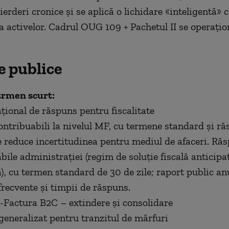
ierderi cronice și se aplică o lichidare «inteligentă» 
ea activelor. Cadrul OUG 109 + Pachetul II se operațio
e publice
trmen scurt:
ațional de răspuns pentru fiscalitate
ontribuabili la nivelul MF, cu termene standard și r
e reduce incertitudinea pentru mediul de afaceri. Ră
bile administrației (regim de soluție fiscală anticipa
ă), cu termen standard de 30 de zile; raport public an
frecvente și timpii de răspuns.
e-Factura B2C – extindere și consolidare
 generalizat pentru tranzitul de mărfuri