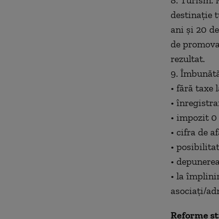
8. Turism. 
destinație 
ani şi 20 d
de promovar
rezultat.
9. Îmbunătă
• fără taxe 
• înregistra
• impozit 0 
• cifra de 
• posibilita
• depunere
• la împlini
asociaţi/ad
Reforme st