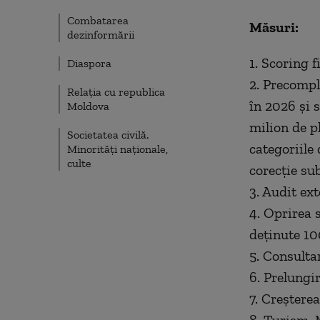
Combatarea
Măsuri:
dezinformării
1. Scoring f
Diaspora
2. Precompl
Relația cu republica
în 2026 și 
Moldova
milion de p
Societatea civilă.
categoriile 
Minorități naționale,
culte
corecție su
3. Audit ex
4. Oprirea s
deținute 10
5. Consulta
6. Prelungi
7. Creșterea