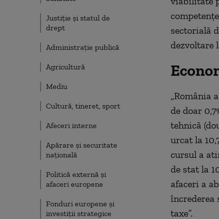
viabilitate 
competențe 
Justiție și statul de
drept
sectorială 
dezvoltare l
Administrație publică
Econom
Agricultură
Mediu
„România a 
Cultură, tineret, sport
de doar 0,7
tehnică (do
Afeceri interne
urcat la 10
Apărare și securitate
cursul a ati
națională
de stat la 1
Politică externă și
afaceri a a
afaceri europene
încrederea s
Fonduri europene și
taxe”.
investiții strategice