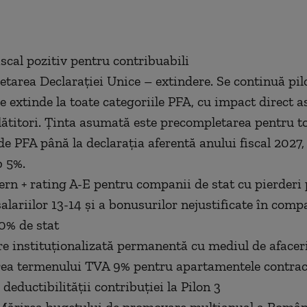
iscal pozitiv pentru contribuabili
etarea Declarației Unice – extindere. Se continuă pil
se extinde la toate categoriile PFA, cu impact direct 
lătitori. Ținta asumată este precompletarea pentru t
de PFA până la declarația aferentă anului fiscal 2027,
b 5%.
tern + rating A-E pentru companii de stat cu pierderi 
alariilor 13-14 și a bonusurilor nejustificate în comp
0% de stat
re instituționalizată permanentă cu mediul de afacer
rea termenului TVA 9% pentru apartamentele contrac
 deductibilității contribuției la Pilon 3