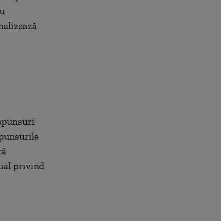
cu
nalizează
ăspunsuri
spunsurile
tă
ual privind