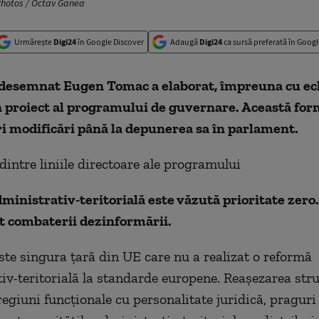
hotos / Octav Ganea
Urmărește
Digi24
în Google Discover
Adaugă
Digi24
ca sursă preferată în Googl
desemnat Eugen Tomac a elaborat, împreuna cu ec
n proiect al programului de guvernare. Această for
i modificări până la depunerea sa în parlament.
dintre liniile directoare ale programului
inistrativ-teritorială este văzută prioritate zero.
t combaterii dezinformării.
te singura țară din UE care nu a realizat o reformă
iv-teritorială la standarde europene. Reașezarea stru
 (regiuni funcționale cu personalitate juridică, pragu