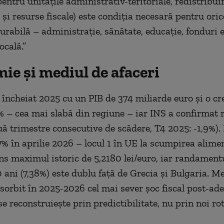
pentru unitățile administrativ-teritoriale, redistribui
și resurse fiscale) este condiția necesară pentru ori
durabilă – administrație, sănătate, educație, fonduri 
ocală.”
ie și mediul de afaceri
încheiat 2025 cu un PIB de 374 miliarde euro și o cre
% – cea mai slabă din regiune – iar INS a confirmat 
uă trimestre consecutive de scădere, T4 2025: -1,9%). I
,7% în aprilie 2026 – locul 1 în UE la scumpirea alime
ns maximul istoric de 5,2180 lei/euro, iar randamentul
0 ani (7,38%) este dublu față de Grecia și Bulgaria. M
bsorbit în 2025-2026 cel mai sever șoc fiscal post-ade
e reconstruiește prin predictibilitate, nu prin noi rot