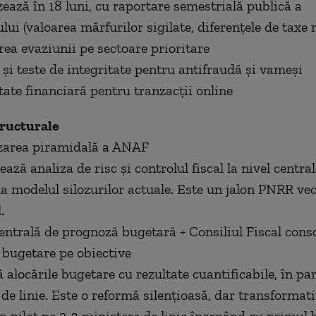
zează în 18 luni, cu raportare semestrială publică a
ui (valoarea mărfurilor sigilate, diferențele de taxe 
ea evaziunii pe sectoare prioritare
și teste de integritate pentru antifraudă și vameși
tate financiară pentru tranzacții online
ructurale
izarea piramidală a ANAF
ează analiza de risc și controlul fiscal la nivel centra
a modelul silozurilor actuale. Este un jalon PNRR vech
.
centrală de prognoză bugetară + Consiliul Fiscal cons
 bugetare pe obiective
 alocările bugetare cu rezultate cuantificabile, în pa
de linie. Este o reformă silenţioasă, dar transformati