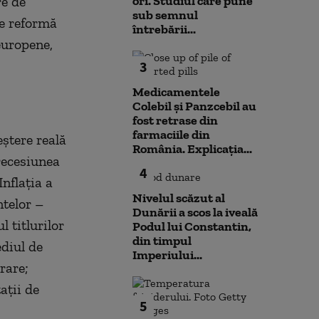
re de
ori. Studiul care pune
sub semnul
ce reformă
întrebării...
europene,
3
Medicamentele
Colebil și Panzcebil au
fost retrase din
farmaciile din
ștere reală
România. Explicația...
recesiunea
4
nflația a
Nivelul scăzut al
ntelor –
Dunării a scos la iveală
 titlurilor
Podul lui Constantin,
din timpul
ediul de
Imperiului...
rare;
ații de
5