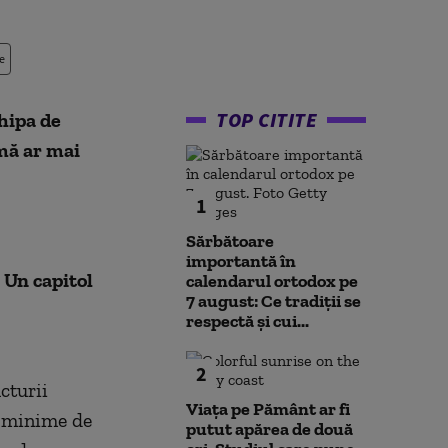
e
TOP CITITE
hipa de
mă ar mai
1
Sărbătoare
importantă în
 Un capitol
calendarul ortodox pe
7 august: Ce tradiții se
respectă și cui...
2
cturii
Viața pe Pământ ar fi
ri minime de
putut apărea de două