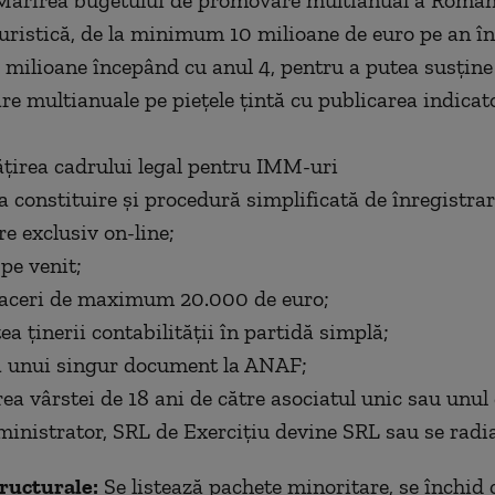
Mărirea bugetului de promovare multianual a Român
turistică, de la minimum 10 milioane de euro pe an în
e milioane începând cu anul 4, pentru a putea susțin
e multianuale pe piețele țintă cu publicarea indicato
țirea cadrului legal pentru IMM-uri
la constituire și procedură simplificată de înregistrar
re exclusiv on-line;
pe venit;
afaceri de maximum 20.000 de euro;
tea ţinerii contabilităţii în partidă simplă;
a unui singur document la ANAF;
rea vârstei de 18 ani de către asociatul unic sau unul
ministrator, SRL de Exerciţiu devine SRL sau se radi
ructurale:
Se listează pachete minoritare, se închid