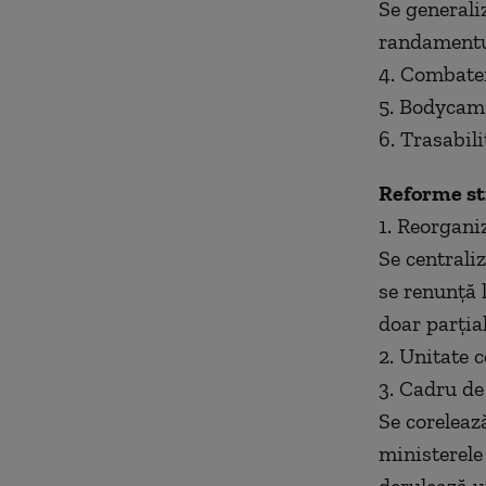
Se generali
randamentul
4. Combater
5. Bodycam 
6. Trasabili
Reforme st
1. Reorgan
Se centraliz
se renunță l
doar parțial
2. Unitate 
3. Cadru de
Se corelează
ministerele 