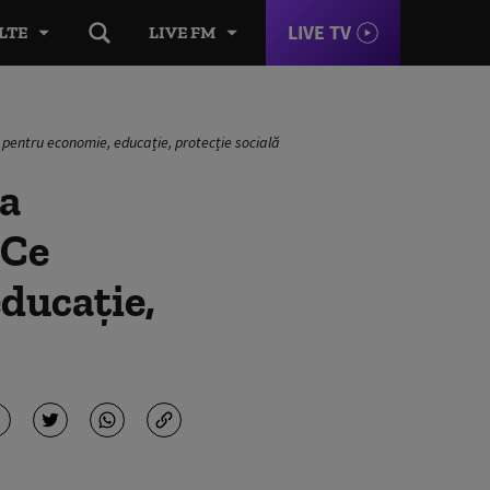
LIVE TV
LTE
LIVE FM
entru economie, educație, protecție socială
a
 Ce
ducație,