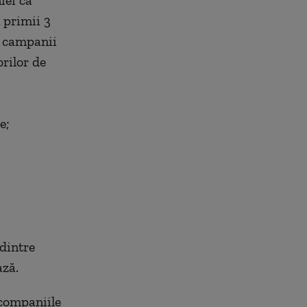
iei ca
 primii 3
e campanii
rilor de
e;
 dintre
ază.
 companiile