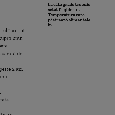
La câte grade trebuie
setat frigiderul.
Temperatura care
păstrează alimentele
în...
otul început
asupra unui
oate
 cu rată de
peste 2 ani
anii
i
tate