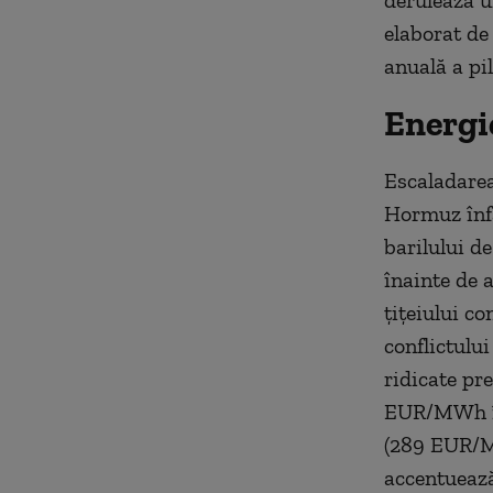
derulează u
elaborat de
anuală a pil
Energi
Escaladarea
Hormuz înfă
barilului de
înainte de a
țițeiului co
conflictulu
ridicate pre
EUR/MWh în 
(289 EUR/M
accentuează