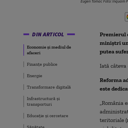
Eugen Tomac Foto: Inquam P
DIN ARTICOL
Premierul 
miniștri u
Economie și mediul de
putea sufer
afaceri
Finanțe publice
Iată câteva 
Energie
Reforma adm
Transformare digitală
este dedica
Infrastructură și
„România es
transporturi
administrat
Educație și cercetare
teritoriale
Sănătate