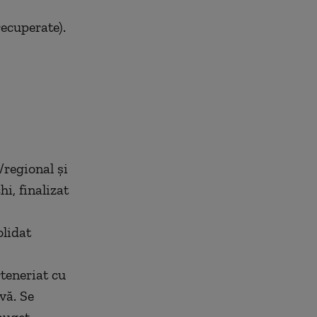
recuperate).
l/regional și
i, finalizat
olidat
rteneriat cu
vă. Se