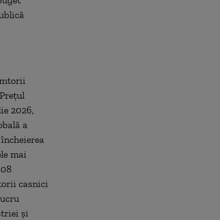
buget
ublică
âmtorii
Prețul
lie 2026,
obală a
 încheierea
ele mai
108
orii casnici
lucru
riei și