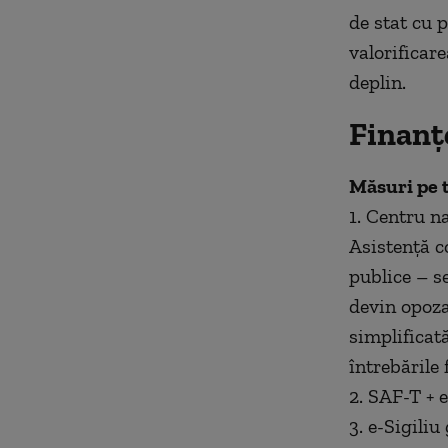
de stat cu p
valorificar
deplin.
Finanț
Măsuri pe 
1. Centru n
Asistență c
publice – s
devin opoza
simplificat
întrebările 
2. SAF-T + 
3. e-Sigiliu