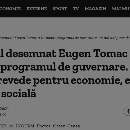
CONOMIE
EXTERNE
SPORT
TV
MAGAZIN
MAI MU
esemnat Eugen Tomac a terminat programul de guvernare. Ce măsuri prevede p
l desemnat Eugen Tomac 
 programul de guvernare.
evede pentru economie, e
 socială
 20:21
8:00