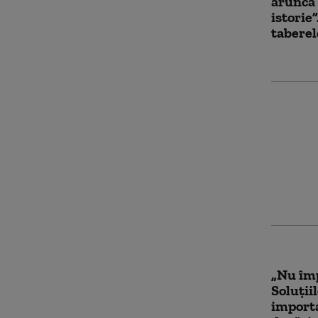
aruncă 
istorie
taberel
Raluca
compară
doar ca 
manipul
premier
„Nu îm
Soluții
import