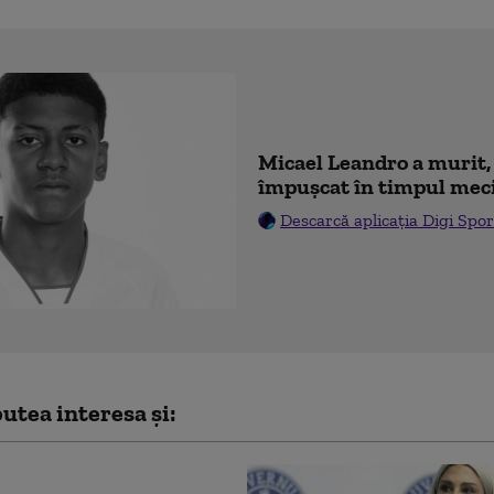
Micael Leandro a murit, 
împușcat în timpul mec
Descarcă aplicația Digi Spor
utea interesa și: