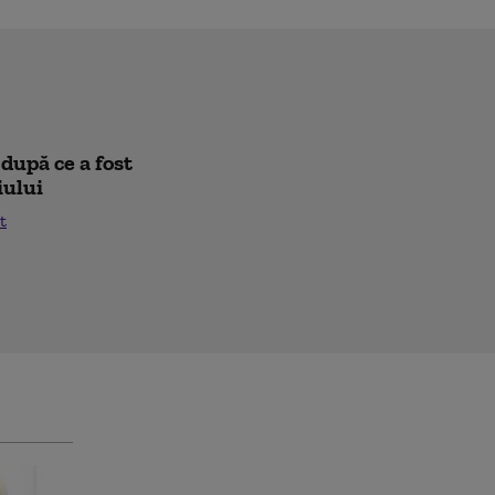
după ce a fost
iului
t