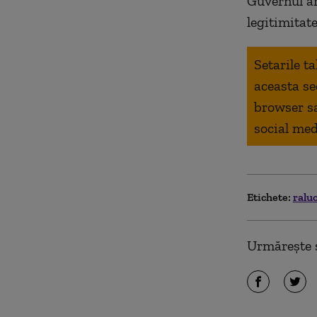
Guvernul ar
legitimitat
Setarile t
aceasta se
browser s
social med
Etichete:
ralu
Urmărește ș