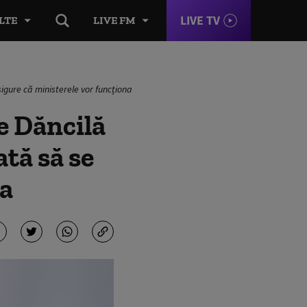
LIVE TV
LTE
LIVE FM
igure că ministerele vor funcționa
e Dăncilă
ată să se
na