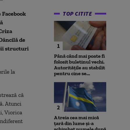
TOP CITITE
e Facebook
că
Criza
Dăncilă de
1
ii structuri
Până când mai poate fi
folosit buletinul vechi.
Autoritățile au stabilit
rile la
pentru cine se...
strează că
ă. Atunci
2
, Viorica
A treia cea mai mică
indiferent
țară din lume și-a
schimbat numele după