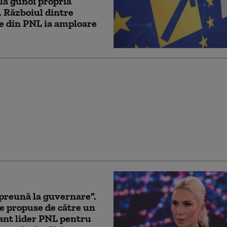
la gunoi propria
”. Războiul dintre
e din PNL ia amploare
 Turcan: Grindeanu
 merele cu perele,
să îi iasă de un atac
ator şi fals la adresa
ului Bolojan
preună la guvernare”.
le propuse de către un
ant lider PNL pentru