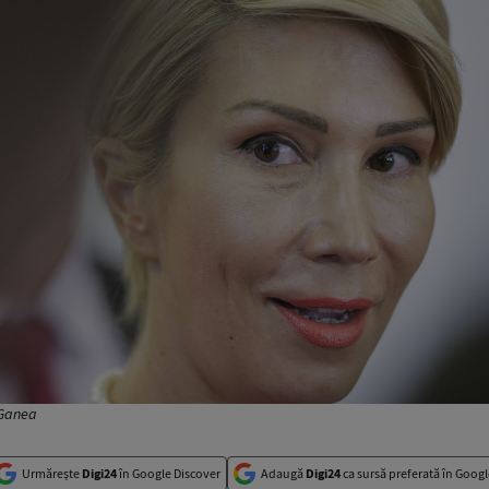
 Ganea
Urmărește
Digi24
în Google Discover
Adaugă
Digi24
ca sursă preferată în Googl