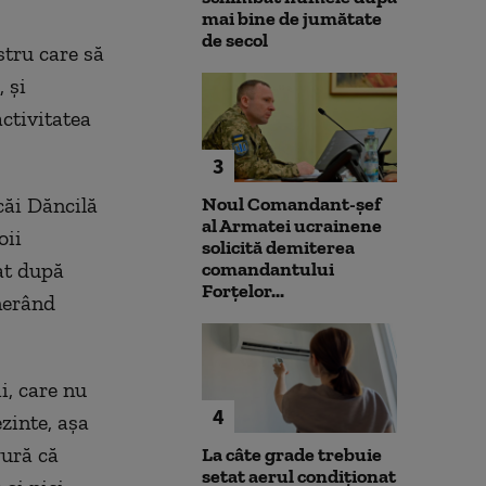
mai bine de jumătate
de secol
tru care să
 și
activitatea
3
căi Dăncilă
Noul Comandant-șef
al Armatei ucrainene
oii
solicită demiterea
at după
comandantului
Forțelor...
nerând
i, care nu
4
zinte, așa
gură că
La câte grade trebuie
setat aerul condiționat