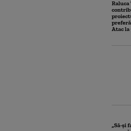
Raluca 
contrib
proiectu
preferă 
Atac l
Florin 
formă, 
este de
răspun
„Să-și f