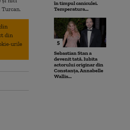
 și nici
în timpul caniculei.
a Turcan.
Temperatura...
 din
ct din
5
okie-urile
Sebastian Stan a
devenit tată. Iubita
actorului originar din
Constanța, Annabelle
Wallis...