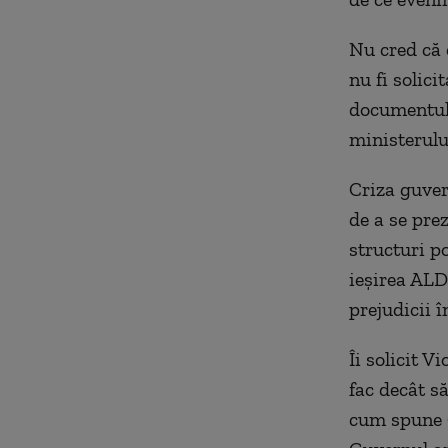
Nu cred că e
nu fi solici
documentul 
ministerului
Criza guver
de a se pre
structuri p
ieșirea ALD
prejudicii î
Îi solicit V
fac decât s
cum spune C