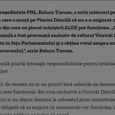
reședintele PNL, Raluca Turcan, a scris miercuri p
 care o acuză pe Viorica Dăncilă că nu s-a asigurat 
 din care au plecat miniștrii ALDE pot funcționa. „
ală a fost provocată exclusiv de refuzul Vioricăi 
ta în fața Parlamentului și a obține votul asupra no
Guvernului.”, scrie Raluca Turcan.
ncilă poartă întreaga responsabilitate pentru întârzie
ilor!
ii de oameni nu și-au primit încă salariile ne demon
 este funcțional, din vina exclusivă a Vioricăi Dăncil
rii și-au depus demisia la cabinetul prim-ministrului
 obligată să se asigure că ministerele vor funcționa, 
mente politice ar putea să apară.