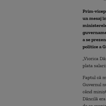
Prim-vicep
un mesaj în
ministerele
guvernament
a se prezen
politice a 
„Viorica Dă
plata salari
Faptul că m
Guvernul nu
când minișt
Dăncilă era
de ce eveni