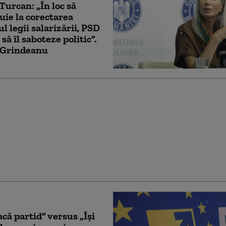
Turcan: „În loc să
uie la corectarea
l legii salarizării, PSD
să îl saboteze politic”.
a Grindeanu
Manole: „În această
noua Lege a salarizării
 nevotat”. Cum
de Raluca Turcan
acă partid” versus „Își