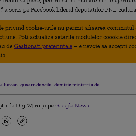
 trebui să plece, pentru că nu mai are nici majoritate
e.” a scris pe Facebook liderul deputaților PNL, Raluc
ale privind cookie-urile nu permit afisarea continutul
ctiune. Poti actualiza setarile modulelor coookie dire
au de
Gestionați preferințele
– e nevoie sa accepti co
ia
ca turcan
guvern dancila
demisie ministri alde
tirile Digi24.ro și pe
Google News