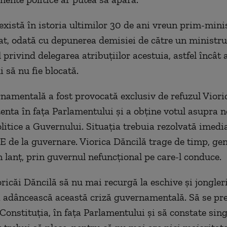
xistă în istoria ultimilor 30 d
e ani vreun prim-minis
tat, odată cu depunerea demisiei de către un ministru,
privind delegarea atribuțiilor acestuia, astfel încât 
 să nu fie blocată.
namentală a fost provocată exclusiv de refuzul Viori
zenta în fața Parlamentului și a obține votul asupra n
olitice a Guvernului. Situația trebuia rezolvată imedi
E de la guvernare. Viorica Dăncilă trage de timp, ge
n lanț, prin guvernul nefuncțional pe care-l conduce.
ioricăi Dăncilă să nu mai recurgă la eschive și jongleri
ă adâncească această criză guvernamentală. Să se pre
onstituția, în fața Parlamentului și să constate sin