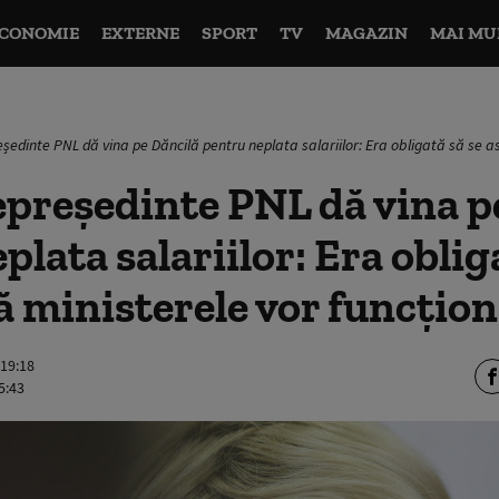
CONOMIE
EXTERNE
SPORT
TV
MAGAZIN
MAI MU
ședinte PNL dă vina pe Dăncilă pentru neplata salariilor: Era obligată să se as
președinte PNL dă vina p
plata salariilor: Era oblig
ă ministerele vor funcțio
 19:18
5:43