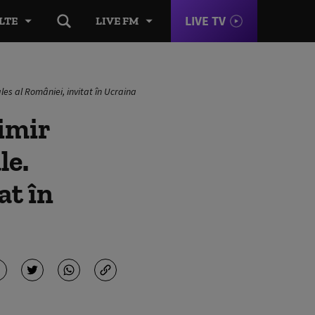
LIVE TV
LTE
LIVE FM
les al României, invitat în Ucraina
imir
le.
at în