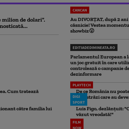
CANCAN
milion de dolari".
Au DIVORȚAT, după 2 ani
căsnicie! Vestea momentu
nosticată...
showbiz😮
EDITIADEDIMINEATA.RO
Parlamentul European a l
un joc gratuit în care utili
controlează o campanie d
dezinformare
PLAYTECH
ea. Cum tratează
De ce România nu poate 
DIGI
autostrăzi care au deven
SPORT
ionant către familia lui
Luis Figo, dezlănțuit: "C
văzut vreodată!"
FILM
NOW