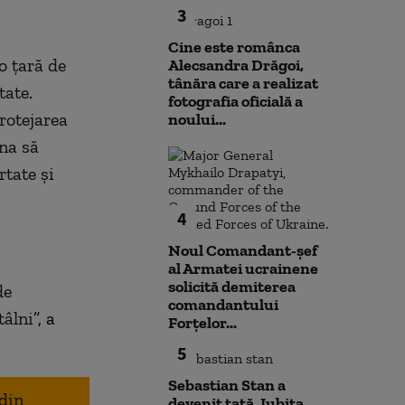
3
Cine este românca
o țară de
Alecsandra Drăgoi,
tânăra care a realizat
tate.
fotografia oficială a
rotejarea
noului...
ina să
rtate și
4
Noul Comandant-șef
al Armatei ucrainene
solicită demiterea
de
comandantului
tâlni
”, a
Forțelor...
5
Sebastian Stan a
 din
devenit tată. Iubita