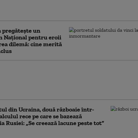
rea livrărilor de rachete antiaeriene
te să ne facă mai cooperanți”
 pregătește un
 Național pentru eroii
rea dilemă: cine merită
nclus
ir Zelenski, discuție cu
ATO. Despre ce au vorbit cei
eri: „Este bine informat cu
 la amenințări”
tul din Ucraina, două războaie într-
alculul rece pe care se bazează
ia Rusiei: „Se creează lacune peste tot”