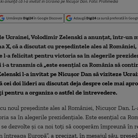
ki anunță că l-a invitat în Ucraina pe Nicușor Dan. Foto: Profimedia
Urmărește
Digi24
în Google Discover
Adaugă
Digi24
ca sursă preferată în Googl
e Ucrainei, Volodimir Zelenski a anunțat, într-un 
a X, că a discutat cu președintele ales al României,
 l-a felicitat pentru victoria sa în alegerile prezide
 i-a transmis că
„e
ste esențial ca România să conti
 Zelenski l-a invitat pe Nicușor Dan să viziteze Ucrai
ă cei doi lideri au discutat deja despre cele mai apr
i pentru a organiza o astfel de întrevedere.
cu noul președinte ales al României, Nicușor Dan. L-a
oria sa în alegerile prezidențiale. Este esențial ca Ro
 se dezvolte și ca noi toți să cooperăm împreună în 
în întreaga Europă
”, a precizat, în mesajul său, președ