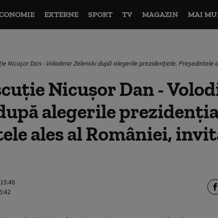
CONOMIE
EXTERNE
SPORT
TV
MAGAZIN
MAI MU
ie Nicușor Dan - Volodimir Zelenski după alegerile prezidențiale. Președintele a
cuție Nicușor Dan - Volod
după alegerile prezidenția
ele ales al României, invit
 15:48
5:42