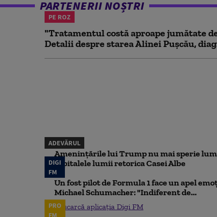
PARTENERII NOȘTRI
PE ROZ
"Tratamentul costă aproape jumătate de 
Detalii despre starea Alinei Pușcău, diag
ADEVĂRUL
Amenințările lui Trump nu mai sperie lum
DIGI
capitalele lumii retorica Casei Albe
FM
Un fost pilot de Formula 1 face un apel emoț
Michael Schumacher: "Indiferent de...
PRO
Descarcă aplicația Digi FM
FM