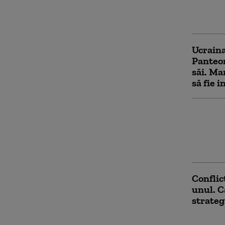
„Reduce
urmăreș
Ucraina
Panteon
săi. Ma
să fie i
Volodim
șeful N
doi lid
privire
Conflic
unul. C
strateg