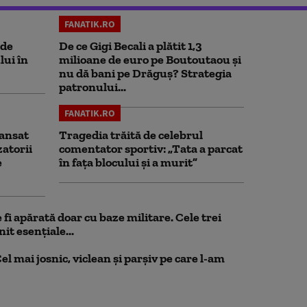
FANATIK.RO
 de
De ce Gigi Becali a plătit 1,3
lui în
milioane de euro pe Boutoutaou și
nu dă bani pe Drăguș? Strategia
patronului...
FANATIK.RO
ansat
Tragedia trăită de celebrul
zatorii
comentator sportiv: „Tata a parcat
e
în fața blocului și a murit”
fi apărată doar cu baze militare. Cele trei
it esențiale...
el mai josnic, viclean și parșiv pe care l-am