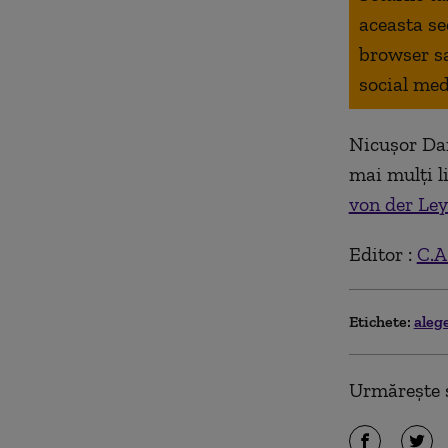
aceasta se
browser s
social med
Nicușor Dan 
mai mulți l
von der Ley
Editor :
C.A
Etichete:
aleg
Urmărește ș