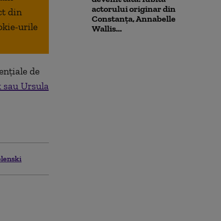
actorului originar din
ct din
Constanța, Annabelle
okie-urile
Wallis...
ențiale de
 sau Ursula
elenski