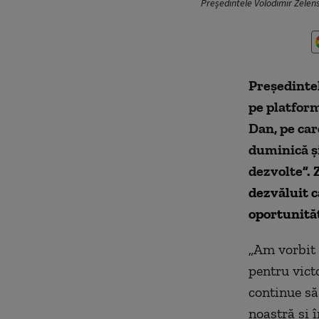
Președintele Volodimir Zelens
Președintel
pe platform
Dan, pe care
duminică și
dezvolte
”.
dezvăluit c
oportunităț
„
Am vorbit 
pentru vict
continue să
noastră și 