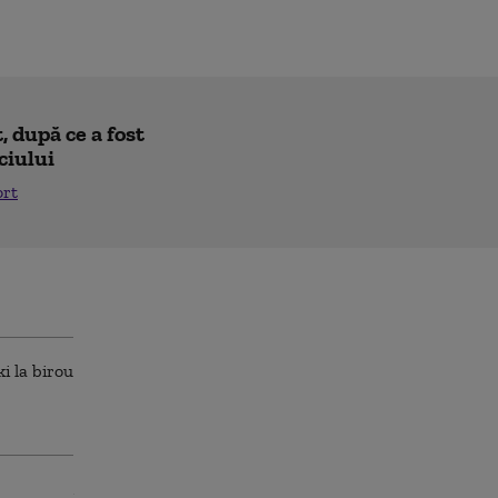
 după ce a fost
ciului
ort