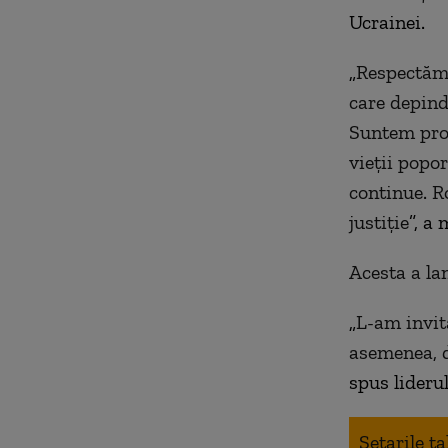
Ucrainei.
„
Respectăm 
care depind
Suntem prof
vieții popo
continue. R
justiție
”, a
Acesta a lan
„
L-am invit
asemenea, d
spus liderul
Setarile t