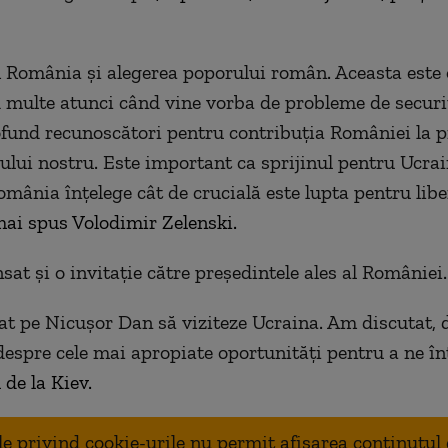
România și alegerea poporului român. Aceasta este 
 multe atunci când vine vorba de probleme de securi
und recunoscători pentru contribuția României la p
rului nostru. Este important ca sprijinul pentru Ucra
omânia înțelege cât de crucială este lupta pentru libe
 mai spus Volodimir Zelenski.
sat și o invitație către președintele ales al României.
at pe Nicușor Dan să viziteze Ucraina. Am discutat, 
espre cele mai apropiate oportunități pentru a ne în
 de la Kiev.
ale privind cookie-urile nu permit afisarea continutul