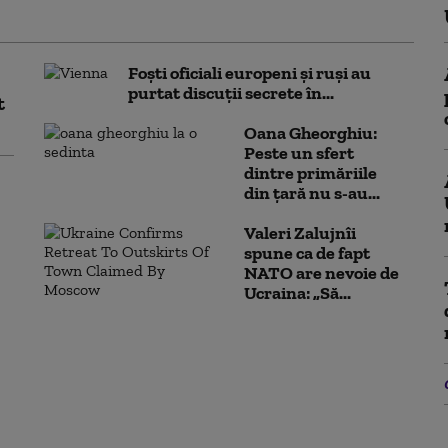
Foști oficiali europeni și ruși au
purtat discuții secrete în...
t
Oana Gheorghiu:
Peste un sfert
dintre primăriile
din țară nu s-au...
Valeri Zalujnîi
spune ca de fapt
NATO are nevoie de
Ucraina: „Să...