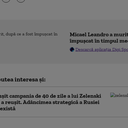
Micael Leandro a murit,
împușcat în timpul me
Descarcă aplicația Digi Sp
utea interesa și:
ușit campania de 40 de zile a lui Zelenski
u a reușit. Adâncimea strategică a Rusiei
există
i acuză presiuni asupra Ucrainei: