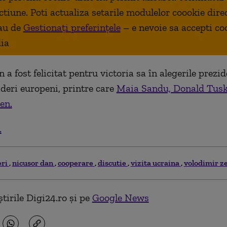
ctiune. Poti actualiza setarile modulelor coookie dire
au de
Gestionați preferințele
– e nevoie sa accepti co
ia
a fost felicitat pentru victoria sa în alegerile prezid
ideri europeni, printre care
Maia Sandu, Donald Tusk
en.
.
eri
nicusor dan
cooperare
discutie
vizita ucraina
volodimir z
tirile Digi24.ro și pe
Google News