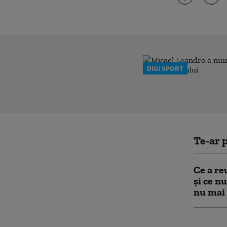
DIGI SPORT
Te-ar p
Ce a re
și ce n
nu mai 
Zelensk