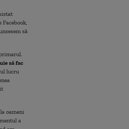
sistat
e Facebook,
Ajunsesem să
primarul.
uie să fac
ul lucru
enea
it
 la oameni
omentul a
ând am