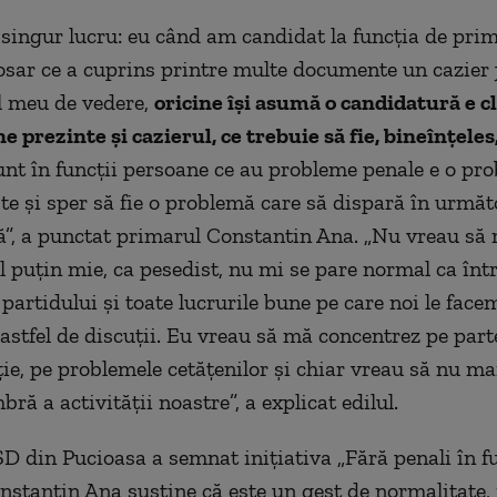
 singur lucru: eu când am candidat la funcția de pri
sar ce a cuprins printre multe documente un cazier j
l meu de vedere,
oricine își asumă o candidatură e cl
e prezinte și cazierul, ce trebuie să fie, bineînțeles
unt în funcții persoane ce au probleme penale e o pr
e și sper să fie o problemă care să dispară în următo
ă”, a punctat primarul Constantin Ana. „Nu vreau să
el puțin mie, ca pesedist, nu mi se pare normal ca înt
 partidului și toate lucrurile bune pe care noi le facem
astfel de discuții. Eu vreau să mă concentrez pe par
ie, pe problemele cetățenilor și chiar vreau să nu m
ă a activității noastre”, a explicat edilul.
D din Pucioasa a semnat iniţiativa „Fără penali în fu
onstantin Ana susţine că este un gest de normalitate, 