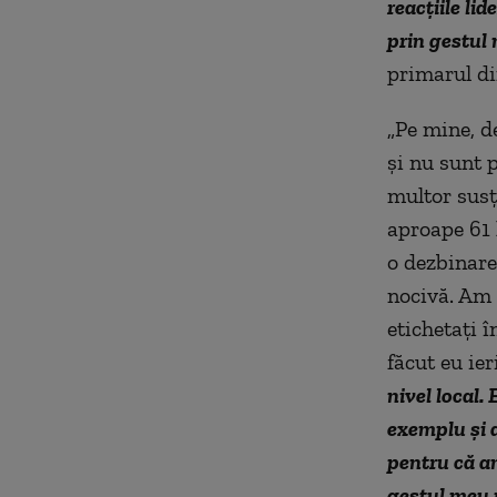
reacțiile lid
prin gestul 
primarul di
„Pe mine, d
și nu sunt 
multor susț
aproape 61 
o dezbinare,
nocivă. Am t
etichetați î
făcut eu ier
nivel local.
exemplu și a
pentru că am
gestul meu n