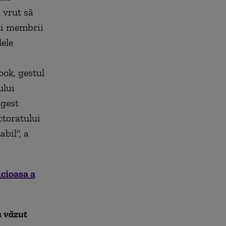
a vrut să
oţi membrii
ele
ook, gestul
ului
 gest
ctoratului
bil", a
cioasa a
m văzut