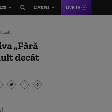
LIVE TV
LTE
LIVE FM
simbolic
iva „Fără
mult decât
e