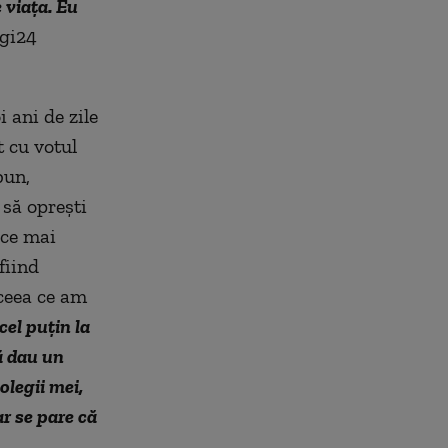
e viața. Eu
igi24
 ani de zile
t cu votul
bun,
 să oprești
 ce mai
fiind
 ceea ce am
cel puțin la
ă dau un
olegii mei,
ar se pare că