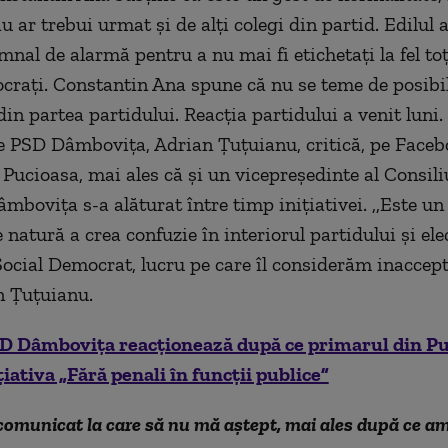
 ar trebui urmat şi de alţi colegi din partid. Edilul 
mnal de alarmă pentru a nu mai fi etichetaţi la fel t
craţi. Constantin Ana spune că nu se teme de posibil
in partea partidului. Reacţia partidului a venit luni.
e PSD Dâmboviţa, Adrian Ţuţuianu, critică, pe Faceb
 Pucioasa, mai ales că şi un vicepreşedinte al Consili
mboviţa s-a alăturat între timp iniţiativei. ,,Este un
 natură a crea confuzie în interiorul partidului şi ele
Social Democrat, lucru pe care îl considerăm inaccepta
n Ţuţuianu.
D Dâmbovița reacționează după ce primarul din Pu
iativa „Fără penali în funcții publice”
comunicat la care să nu mă aștept, mai ales după ce a