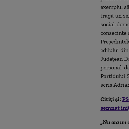
exemplul său
tragă un se
social-demo
consecinţe d
Preşedintel
edilului din
Judeţean Dâ
personal, de
Partidului 
scris Adria
Citiți și:
PS
semnat iniț
„Nu era un 