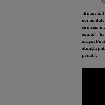
„
E mai mult 
normalitate,
ce înseamnă
curată”
.
Es
orașul Puci
atenția pub
penali”.