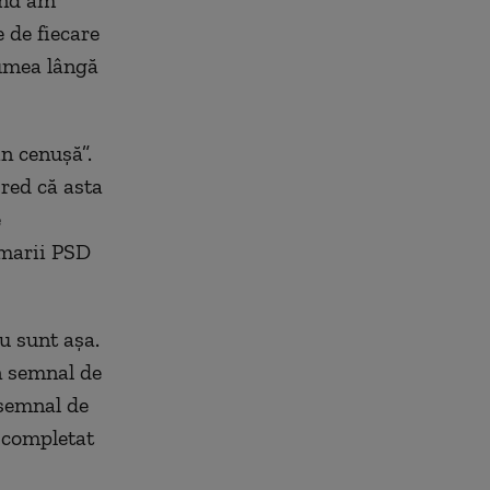
 de fiecare
lumea lângă
in cenușă”.
Cred că asta
e
imarii PSD
u sunt așa.
un semnal de
 semnal de
a completat