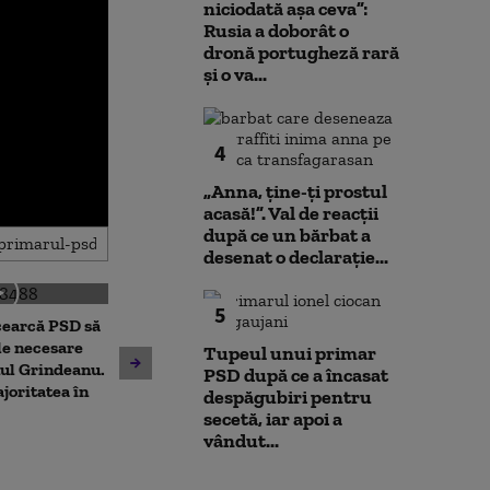
niciodată așa ceva”:
Rusia a doborât o
dronă portugheză rară
și o va...
4
„Anna, ţine-ţi prostul
acasă!”. Val de reacții
după ce un bărbat a
desenat o declarație...
5
cearcă PSD să
Dominic Fritz acuză PSD,
Prima reacție 
le necesare
Tupeul unui primar
după respingerea legii
Fritz, după pr
ul Grindeanu.
PSD după ce a încasat
integrității, de „un joc
care l-ar lăsa 
joritatea în
despăgubiri pentru
extrem de cinic”
de primar
secetă, iar apoi a
vândut...