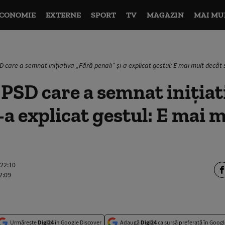
CONOMIE
EXTERNE
SPORT
TV
MAGAZIN
MAI MU
 care a semnat inițiativa „Fără penali” și-a explicat gestul: E mai mult decât 
PSD care a semnat inițiat
i-a explicat gestul: E mai 
 22:10
2:09
Urmărește
Digi24
în Google Discover
Adaugă
Digi24
ca sursă preferată în Googl