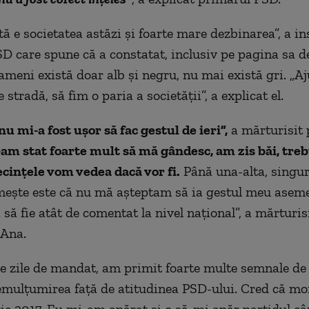
tă e societatea astăzi și foarte mare dezbinarea”, a in
D care spune că a constatat, inclusiv pe pagina sa d
ameni există doar alb și negru, nu mai există gri. „
e stradă, să fim o paria a societății”, a explicat el.
 nu mi-a fost ușor să fac gestul de ieri”,
a mărturisit 
-am stat foarte mult să mă gândesc, am zis băi, treb
cințele vom vedea dacă vor fi.
Până una-alta, singur
mește este că nu mă așteptam să ia gestul meu asem
să fie atât de comentat la nivel național”, a mărturis
 Ana.
e zile de mandat, am primit foarte multe semnale de
emulțumirea față de atitudinea PSD-ului. Cred că m
rie 2017. Eu mi-am apărat și o să-mi apăr partidul c