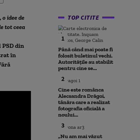
TOP CITITE
 o idee de
de tot ceea
1
l PSD din
Până când mai poate fi
rat în
folosit buletinul vechi.
Autoritățile au stabilit
Fără
pentru cine se...
2
Cine este românca
Alecsandra Drăgoi,
tânăra care a realizat
fotografia oficială a
noului...
3
„Nu am mai văzut