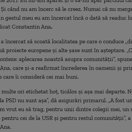
Și când nu am încerc să le creez. Numai că nu merge
rin gestul meu eu am încercat încă o dată să readuc 
licat Constantin Ana
.
 a încercat să scoată localitatea pe care o conduce „d
ă proiecte europene și alte șase sunt în așteptare. „
conteze: aplecarea noastră asupra comunității”, spun
Ana, care și-a reafirmat încrederea în oamenii și pr
e care îi consideră cei mai buni.
 multe ori etichetat hoț, ticălos și așa mai departe. N
 la PSD nu sunt așa”, dă asigurări primarul. „A fost 
m vrut eu să trag, pentru unii dintre colegii mei, un
 pentru cei de la USR și pentru restul comunității”, 
 Ana.