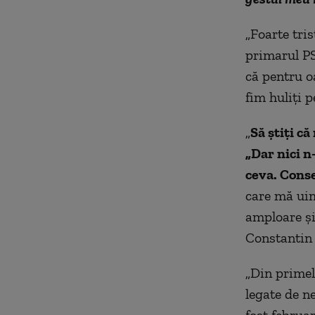
„Foarte tris
primarul PS
că pentru o
fim huliți p
„
Să știți că
„Dar nici n
ceva. Conse
care mă ui
amploare și 
Constantin
„Din primel
legate de n
fost februa