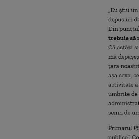
„Eu știu un
depus un do
Din punctu
trebuie să n
Că astăzi s
mă depășeșt
țara noastr
așa ceva, c
activitate a
umbrite de 
administraț
semn de umbr
Primarul PS
publice”. C