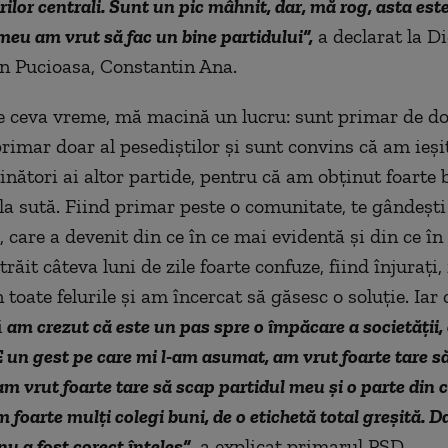
erilor centrali. Sunt un pic mâhnit, dar, mă rog, asta est
meu am vrut să fac un bine partidului”,
a declarat la D
n Pucioasa, Constantin Ana.
e ceva vreme, mă macină un lucru: sunt primar de doi
primar doar al pesediștilor și sunt convins că am ieși
inători ai altor partide, pentru că am obținut foarte 
la sută. Fiind primar peste o comunitate, te gândești
 care a devenit din ce în ce mai evidentă și din ce în
răit câteva luni de zile foarte confuze, fiind înjurați, 
n toate felurile și am încercat să găsesc o soluție. Iar
i
am crezut că este un pas spre o împăcare a societății, 
 E un gest pe care mi l-am asumat, am vrut foarte tare s
m vrut foarte tare să scap partidul meu și o parte din c
 foarte mulți colegi buni, de o etichetă total greșită. D
u a fost corect înțeles”
, a explicat primarul PSD.