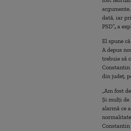
argumente. 
dată, iar p
PSD”
,
a exp
El spune că
A depus nou
trebuie să 
Constantin 
din județ, p
„Am fost de
Și mulți de
alarmă ce a
normalitate
Constantin