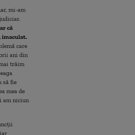
mar, mi-am
udiciar.
ar că
, imaculat.
oblemă care
rii ani din
 mai trăim
reaga
 să fie
tea mea de
ai am niciun
ncţii
iar