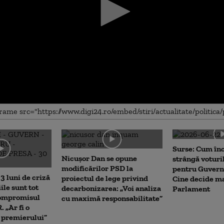
me
Surse: Cum în
Nicușor Dan se opune
strângă voturi
modificărilor PSD la
pentru Guvern
3 luni de criză
proiectul de lege privind
Cine decide ma
iile sunt tot
decarbonizarea: „Voi analiza
Parlament
Compromisul
cu maximă responsabilitate”
 „Ar fi o
a premierului”