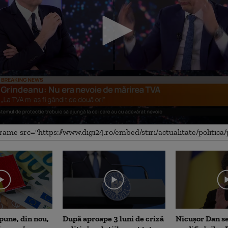
me
pune, din nou,
După aproape 3 luni de criză
Nicușor Dan s