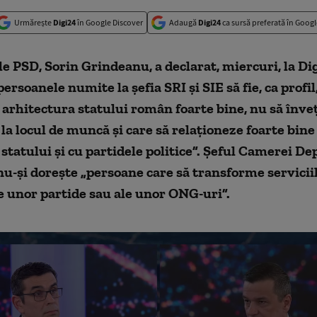
Urmărește
Digi24
în Google Discover
Adaugă
Digi24
ca sursă preferată în Googl
e PSD, Sorin Grindeanu, a declarat, miercuri, la Digi
persoanele numite la șefia SRI și SIE să fie, ca profi
e arhitectura statului român foarte bine, nu să înve
e la locul de muncă și care să relaționeze foarte bine
e statului și cu partidele politice”. Șeful Camerei De
nu-și dorește „persoane care să transforme servicii
e unor partide sau ale unor ONG-uri”.