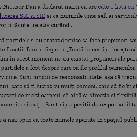
e Nicușor Dan a declarat marți că are
câte o listă cu
ucerea SRI și SIE
și că numirile unor șefi ai serviciil
or fi făcute „relativ curând”.
că partidele s-au arătat dornice să facă propuneri sa
te funcții, Dan a răspuns: „Toată lumea își dorește s
nă în acest moment nu au existat propuneri ale part
partidele a fost despre care să fie profilul oamenilor
iciile. Sunt funcții de responsabilitate, așa că trebui
i, care să fi lucrat cu mulți oameni, care să fie în s
cturi de mulți oameni, să aibă și direcția și flexibil
anumite situații. Sunt niște poziții de responsabilita
e a mai spus că toate numele apărute în spațiul publ