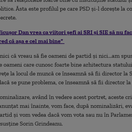
litice. Ăsta este profilul pe care PSD și-l dorește la 
secrete.
icuşor Dan vrea ca viitori șefi ai SRI și SIE să nu fa
red că așa e cel mai bine”
ici că vreau să fie oameni de partid și nici...am spu
ie oameni care cunosc foarte bine arhitectura statul
ețe la locul de muncă ce înseamnă să fii director la S
acă se pune problema, ce înseamnă să fii director la 
ominalizare, având în vedere acest portret, aceste cri
anunțat mai înainte, vom face, după nominalizări, eva
partid și vom vedea dacă vom vota sau nu în Parlame
 susține Sorin Grindeanu.