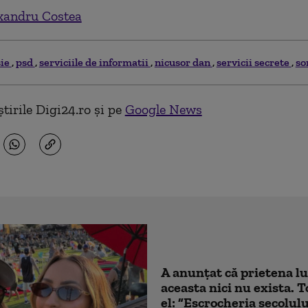
xandru Costea
sie
psd
serviciile de informatii
nicusor dan
servicii secrete
so
tirile Digi24.ro și pe
Google News
A anunțat că prietena lu
aceasta nici nu exista. T
el: ”Escrocheria secolulu