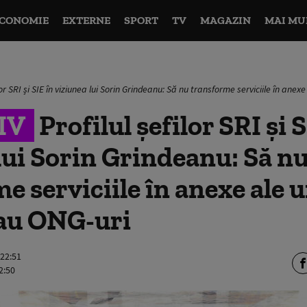
CONOMIE
EXTERNE
SPORT
TV
MAGAZIN
MAI MU
ilor SRI și SIE în viziunea lui Sorin Grindeanu: Să nu transforme serviciile în ane
IV
Profilul șefilor SRI și 
lui Sorin Grindeanu: Să n
e serviciile în anexe ale 
sau ONG-uri
 22:51
2:50