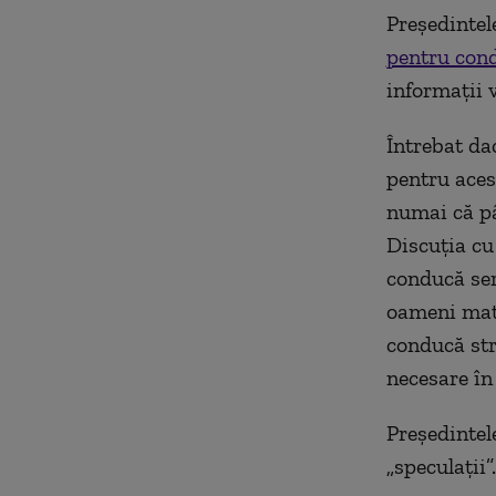
Președintel
pentru cond
informații v
Întrebat da
pentru aces
numai că pâ
Discuția cu 
conducă serv
oameni matur
conducă stru
necesare în 
Președintel
„speculații”.