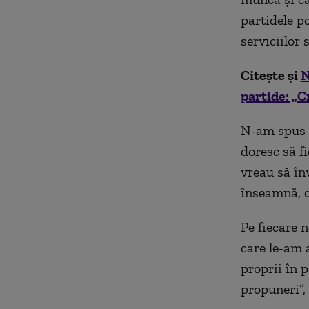
partidele po
serviciilor 
Citește și
N
partide: „C
N-am spus n
doresc să f
vreau să înv
înseamnă, d
Pe fiecare n
care le-am 
proprii în 
propuneri”,