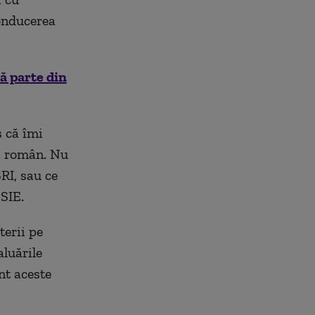
conducerea
că parte din
s că îmi
ui român. Nu
RI, sau ce
SIE.
terii pe
luările
nt aceste