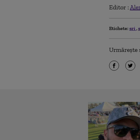
Editor :
Ale
Etichete:
sri
Urmărește ș