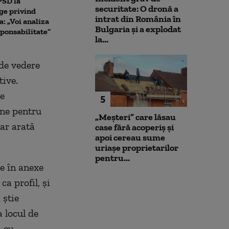
PSD la
Nicușor Dan: „Este
strângă voturi
securitate: O dronă a
ege privind
principalul vinovat, alături
pentru Guvern
intrat din România în
: „Voi analiza
de PSD, pentru actuala criză
Cine decide ma
Bulgaria şi a explodat
ponsabilitate”
politică”
Parlament
la...
de vedere
tive.
ne
5
ane pentru
„Meșteri” care lăsau
iar arată
case fără acoperiș și
apoi cereau sume
uriașe proprietarilor
pentru...
e în anexe
a profil, și
 știe
a locul de
i cu