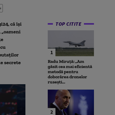
e
TOP CITITE
24, că își
l, „oameni
țe
 cu
1
putaților
Radu Miruță: „Am
le secrete
găsit cea mai eficientă
metodă pentru
doborârea dronelor
rusești...
2