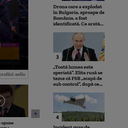
Drona care a explodat
în Bulgaria, aproape de
România, a fost
identificată. Ce arată...
3
„Toată lumea este
speriată”. Elita rusă se
teme că FSB „scapă de
sub control”, după ce...
4
e opune
Ludovic Orban, despre
Surse: Cum înc
Incident grav de