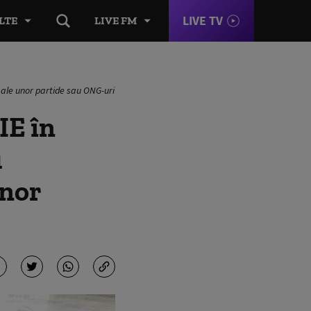
LIVE TV
LTE
LIVE FM
xe ale unor partide sau ONG-uri
SIE în
u
unor