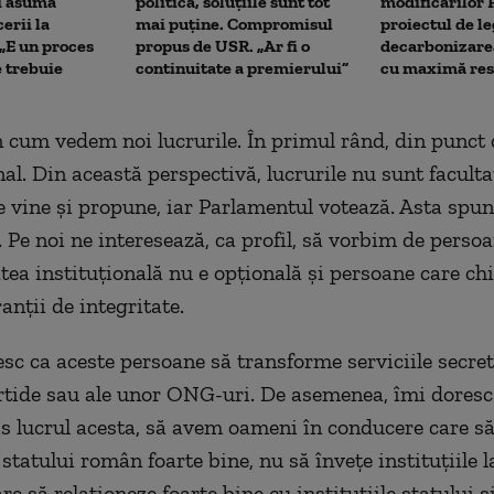
i asumă
politică, soluțiile sunt tot
modificărilor 
erii la
mai puține. Compromisul
proiectul de l
„E un proces
propus de USR. „Ar fi o
decarbonizarea
 trebuie
continuitate a premierului”
cu maximă res
 cum vedem noi lucrurile. În primul rând, din punct 
al. Din această perspectivă, lucrurile nu sunt faculta
e vine și propune, iar Parlamentul votează. Asta spu
. Pe noi ne interesează, ca profil, să vorbim de perso
atea instituțională nu e opțională și persoane care ch
anții de integritate.
sc ca aceste persoane să transforme serviciile secret
rtide sau ale unor ONG-uri. De asemenea, îmi doresc c
 lucrul acesta, să avem oameni în conducere care să
statului român foarte bine, nu să învețe instituțiile l
e să relaționeze foarte bine cu instituțiile statului ș