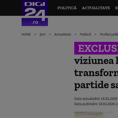
POLITICĂ
ACTUALITATE
E
HOME
Știri
Actualitate
Politică
Profilul șef
EXCLUS
viziunea 
transform
partide 
Data actualizării:
18.02.2026
Data publicării:
18.02.2026 2