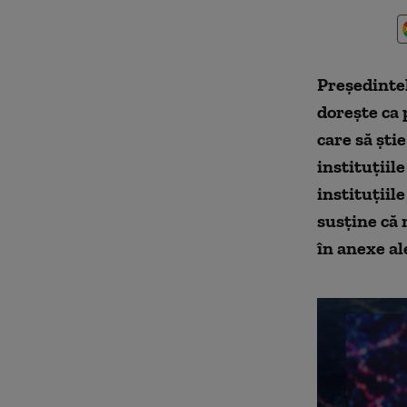
Președintel
dorește ca 
care să ști
instituțiil
instituțiil
susține că 
în anexe al