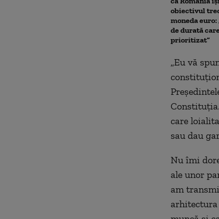
că România îș
obiectivul trec
moneda euro: 
de durată care
prioritizat”
„Eu vă spun
constituțion
Președintel
Constituția
care loialit
sau dau gar
Nu îmi dore
ale unor pa
am transmis
arhitectura 
muncă și car