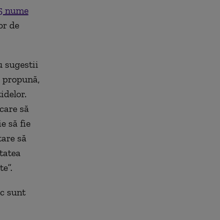
 5 nume
or de
u sugestii
ă propună,
idelor.
 care să
e să fie
tare să
itatea
te”.
ic sunt